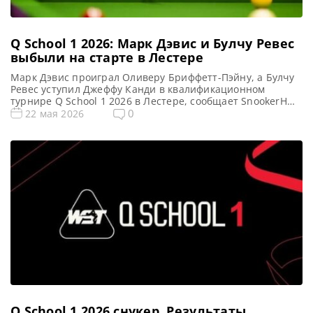
Q School 1 2026: Марк Дэвис и Булчу Ревес
выбыли на старте в Лестере
Марк Дэвис проиграл Оливеру Бриффетт-Пэйну, а Булчу
Ревес уступил Джеффу Канди в квалификационном
турнире Q School 1 2026 в Лестере, сообщает SnookerHQ
На стартовых этапах отборочного турнира Q School 1
0
22 мая 2026
2026 неожиданно выбыли из борьбы сразу несколько
именитых спортсменов. Марк Дэвис, считавшийся одним
из главных фаворитов, распрощался с первым этапом. В
четверг он уступил Оливеру […]
Q School 1 2026 cнукер. Результаты,