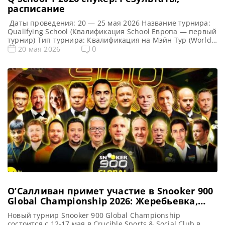
расписание
Даты проведения: 20 — 25 мая 2026 Название турнира:
Qualifying School (Квалификация School Европа — первый
турнир) Тип турнира: Квалификация на Мэйн Тур (World
Snooker Tour) Арена: Mattioli Arena Место проведения
0
20 мая 2026
(населенный пункт, город, страна): Лестер, Англия
Победители этого турнира: Примечание: Всего будет
разыграно восемь карт World Snooker Tour, а финалисты
(ПОБЕДИТЕЛИ) каждого из […]
О’Салливан примет участие в Snooker 900
Global Championship 2026: Жеребьевка,
расписание матчей и формат турнира
Новый турнир Snooker 900 Global Championship
состоится с 12-17 мая в Crucible Sports & Social Club в