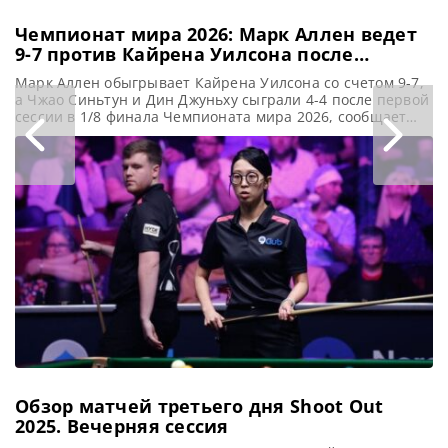
Чемпионат мира 2026: Марк Аллен ведет
9-7 против Кайрена Уилсона после
захватывающей борьбы в 1/8 финала
Марк Аллен обыгрывает Кайрена Уилсона со счетом 9-7,
а Чжао Синьтун и Дин Джуньху сыграли 4-4 после первой
сессии в 1/8 финала Чемпионата мира 2026, сообщает
WST Марк Аллен вышел вперед в матче против Кайрена
Уилсона перед заключительной сессией их матча 1/8
финала на Чемпионате мира по снукеру. Уступая 5-6,
Аллен выиграл последние два фрейма
Обзор матчей третьего дня Shoot Out
2025. Вечерняя сессия