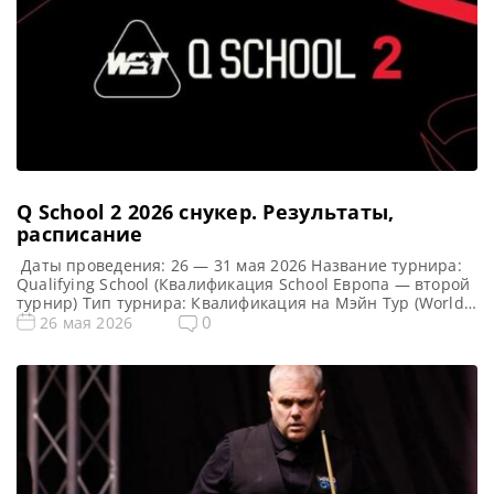
Q School 2 2026 cнукер. Результаты,
расписание
Даты проведения: 26 — 31 мая 2026 Название турнира:
Qualifying School (Квалификация School Европа — второй
турнир) Тип турнира: Квалификация на Мэйн Тур (World
Snooker Tour) Арена: Mattioli Arena Место проведения
0
26 мая 2026
(населенный пункт, город, страна): Лестер, Англия
Победители этого турнира: Примечание: Всего будет
разыграно восемь карт World Snooker Tour, а финалисты
(ПОБЕДИТЕЛИ) каждого из […]