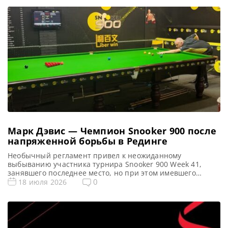
Марк Дэвис — Чемпион Snooker 900 после
напряженной борьбы в Рединге
Необычный регламент привел к неожиданному
выбыванию участника турнира Snooker 900 Week 41,
занявшего последнее место, но при этом имевшего
наибольшее число побед, сообщает totallysnookered
0
18 июля 2026
Бывший Чемпион мира среди ветеранов и по 6 красным
Марк Дэвис выиграл еженедельный турнир Snooker 900.
Однако этот турнир запомнился своим странным
завершением группового этапа, когда все пять
участников набрали одинаковое […]