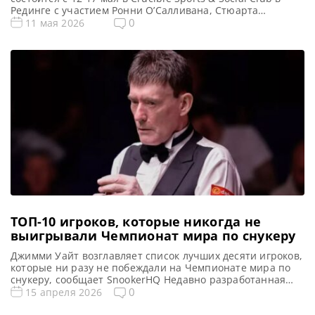
Рединге с участием Ронни О’Салливана, Стюарта
Бинхэма, Мэттью Стивенса, Рианн Эванс и других
0
11 мая 2026
талантливых снукеристов, сообщает SnookerHQ
Предстоящий турнир Snooker 900 Global Championship
2026 обещает стать захватывающим событием, с
привлечением множества именитых снукеристов,
которые сойдутся в стенах Crucible […]
ТОП-10 игроков, которые никогда не
выигрывали Чемпионат мира по снукеру
Джимми Уайт возглавляет список лучших десяти игроков,
которые ни разу не побеждали на Чемпионате мира по
снукеру, сообщает SnookerHQ Недавно разработанная
система подсчета очков определила десятку лучших
0
15 апреля 2026
снукеристов, которые, несмотря на свои достижения, так