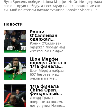
Лука Бресель победил Шона Мерфи, Нг Он Йи одержала
свою вторую победу, а Росс Муир нанес поражение Лю
Хунъюй во втором раунде турнира Snooker Shoot Out
2025 в Блэкпуле, сообщает WST Вслед за триумфом над
Марком Алленом Нг Он Йи продолжила свое успешное
выступление на Shoot Out. Она одержала впечатляющую
Новости
победу над Аароном Хиллом и
Ронни
О’Салливан
одержал
победу во
Ронни О’Салливан
второй день
одержал победу над
China Open
Джексоном Пейджем
2026 и вышел в
в 1/16 финала на
1/8 финала
Шон Мерфи
турнире China Open
одолел Селта в
2026, сообщает WST
1/16 финала
Несмотря на не
турнира в
самый уверенный
Шон Мерфи набрал
Тайюане,
старт, Ронни
607 безответных
установив
О’Салливан одержал
очков в матче
новый рекорд
победу в своем
против Мэттью
1/16 финала
первом матче на
Селта, разгромив
China Open.
турнире China Open
его со счетом 6-0 и
Финальный
2026. Встреча,
выйдя в 1/8 финала
фрейм матча
ставшая для него
на турнире China
Джадд Трамп
Джадд Трамп
35-й подряд в
Open 2026,
впервые за восемь
vs Ноппон
высшем дивизионе
сообщает WST Шон
лет уступил Ноппону
Саенгхам