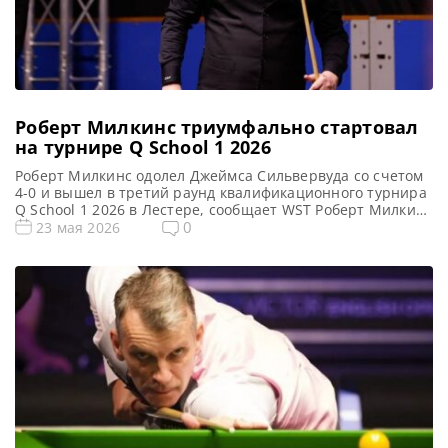
Роберт Милкинс триумфально стартовал
на турнире Q School 1 2026
Роберт Милкинс одолел Джеймса Сильвервуда со счетом
4-0 и вышел в третий раунд квалификационного турнира
Q School 1 2026 в Лестере, сообщает WST Роберт Милкинс
уверенно начал свою попытку по возвращению в
0
23 мая 2026
профессиональный тур. Двукратный Чемпион
рейтинговых турниров продемонстрировал
впечатляющую форму, одержав убедительную победу
над Джеймсом Сильвервудом со счетом 4-0 в первом же
матче квалификационного […]