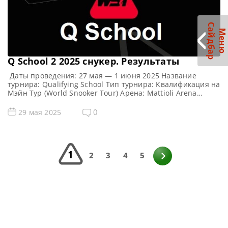
С
р
М
е
н
ю
а
й
д
б
а
Q School 2 2025 cнукер. Результаты
Даты проведения: 27 мая — 1 июня 2025 Название
турнира: Qualifying School Тип турнира: Квалификация на
Мэйн Тур (World Snooker Tour) Арена: Mattioli Arena
Место проведения (населенный пункт, город, страна):
Лестер, Англия, Великобритания Примечание: Всего
0
29 мая 2025
будет разыграно восемь карт World Snooker Tour, а
финалисты (ПОБЕДИТЕЛИ) каждого из двух турниров
получат место в Мэйн Туре […]
1
2
3
4
5