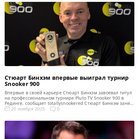
и не смогли завоевать титул Чемпиона мира. При
составлении рейтинга учитывались три ключевых
параметра: предыдущие выступления на Чемпионате
мира в современную […]
Стюарт Бинхэм впервые выиграл турнир
Snooker 900
Впервые в своей карьере Стюарт Бинхэм завоевал титул
на профессиональном турнире Pluto TV Snooker 900 в
Рединге, сообщает totallysnookered Стюарт Бинхэм занял
первое место в турнирной таблице и завоевал свой
0
20 ноября 2025
первый титул на турнире Snooker 900 для
профессиональных игроков, транслируемый на
специальном канале Pluto TV. Несколько недель назад
был запущен специализированный круглосуточный
канал, посвященный снукеру. […]