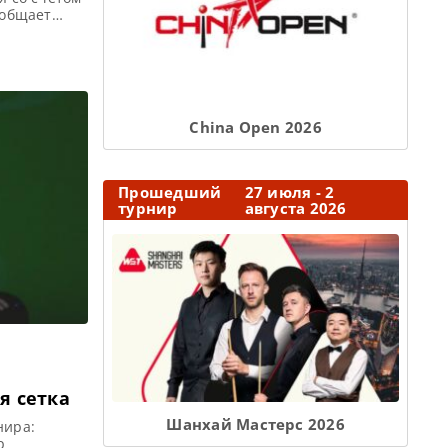
ообщает
ool 2 2023.
 в мировом
Сhina Open 2026
Прошедший
27 июля - 2
турнир
августа 2026
ая сетка
Шанхай Мастерс 2026
нира:
р