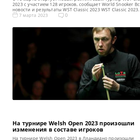
2023 с участием 128 игроков, сообщает World Snooker Вс
новости и результаты WST Classic 2023 WST Classic 2023.
Результаты, турнирная сетка Голосования и опросы WST
0
7 марта 2023
Classic 2023 Расписание трансляций WST Classic 2023 В
WST Classic 2023 На следующей неделе стартует новый
рейтинговый турнир WST Classic 2023. […]
На турнире Welsh Open 2023 произошли
изменения в составе игроков
На турнире Welsh Open 2023 в Лландидно произошли