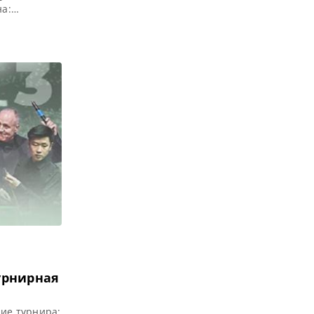
на:
 пункт,
обедитель
 Q School
ризовые Q
урнирная
ие турнира: