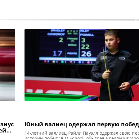
изиус
Юный валиец одержал первую побед
ей
14-летний валлиец Райли Пауэлл одержал свою пе
истории победу в Q School, обыграв Брэдли Каудро