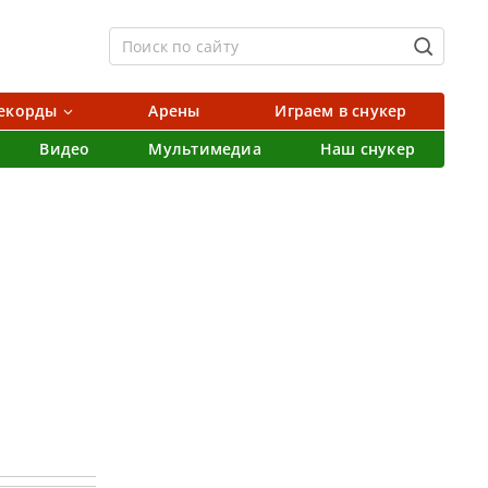
екорды
Арены
Играем в снукер
Видео
Мультимедиа
Наш снукер