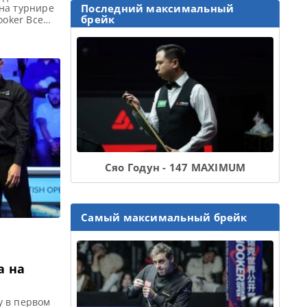
на турнире
Последний максимальный
брейк
ooker Все
ация English
 Open 2022
орении
Сяо Годун - 147 MAXIMUM
Самый максимальный брейк
а на
у в первом