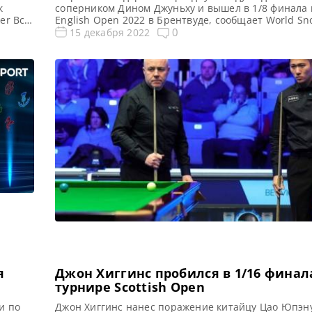
к
соперником Дином Джуньху и вышел в 1/8 финала 
er Все
English Open 2022 в Брентвуде, сообщает World Sn
.
новости и результаты English Open 2022 Квалифик
0
15 декабря 2022
 2023
Open 2022 Турнирная таблица, результаты English
Расписание трансляций English Open 2022 В повт
от […]
финала Чемпионата Великобритании Марк […]
я
Джон Хиггинс пробился в 1/16 финал
турнире Scottish Open
и по
Джон Хиггинс нанес поражение китайцу Цао Юпэн