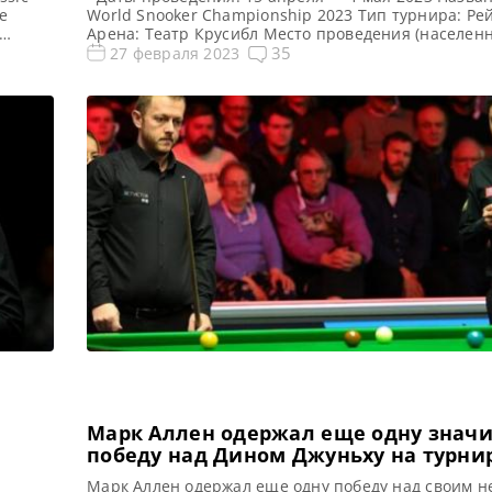
е
World Snooker Championship 2023 Тип турнира: Р
Арена: Театр Крусибл Место проведения (населен
город, страна): Шеффилд, Англия, Великобритания
35
27 февраля 2023
идео
предыдущего турнира: Ронни О’Салливан Все ново
результаты Чемпионата Мира 2023 Квалификация
Мира 2023 Голосования и опросы Чемпионата Мир
Расписание трансляций Чемпионата […]
Марк Аллен одержал еще одну знач
победу над Дином Джуньху на турни
English Open
Марк Аллен одержал еще одну победу над своим 