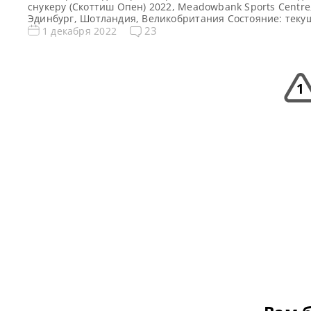
снукеру (Скоттиш Опен) 2022, Meadowbank Sports Centre
Эдинбург, Шотландия, Великобритания Состояние: тек
турнир Победитель предыдущего турнира: Лука Бресель
23
1 декабря 2022
новости и результаты Scottish Open 2022 Квалификация
Scottish Open 2022 Расписание трансляций Scottish Ope
(и ГОЛОСОВАНИЯ!) Турнирная сетка турнира Скоттиш О
2022: 1/16 финала 1/8 финала […]
1