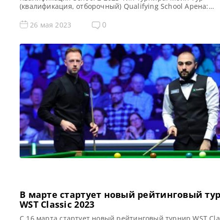
(квалификация, отборочный) Qualifying School Арена:
Morningside Arena Место проведения (населенный пунк
город, страна): Лестер, Англия, Великобритания Победи
0
26 мая 2023
предыдущего турнира: — Все новости и результаты Q Sc
2023 Призовой фонд Q School 2 2023 по снукеру: Призов
[…]
В марте стартует новый рейтинговый ту
WST Classic 2023
С 16 марта стартует новый рейтинговый турнир WST Cla