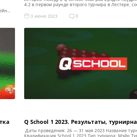
4:2 в первом раунде второго турнира в Лестере, с
WST. Все новости и результаты Q School 2023 Q Sch
ейн
Результаты, турнирная сетка Пауэлл дебютировал
о
0
3 июня 2023
снукерном туре в Shoot-out ранее в этом году и […]
pen
роты
етка
Q School 1 2023. Результаты, турнирн
Даты проведения: 26 — 31 мая 2023 Название тур
Квалификация School 1 2023 Тип турнира: Мэйн Ту