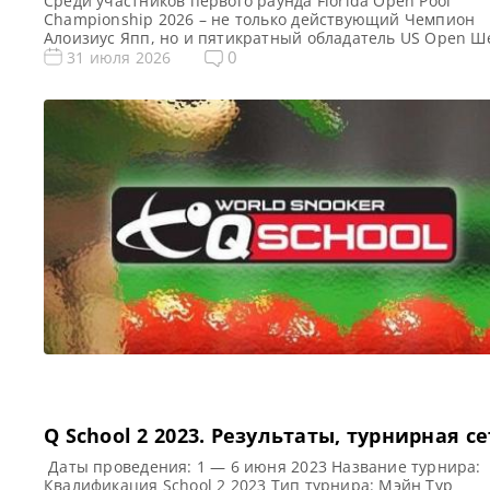
Среди участников первого раунда Florida Open Pool
Championship 2026 – не только действующий Чемпион
Алоизиус Япп, но и пятикратный обладатель US Open Ш
Ван Боунинг, а также действующий Чемпион мира Карл
0
31 июля 2026
Биадо, сообщает WNT В предстоящем турнире Florida O
Pool Championship 2026 примут участие действующий
Чемпион Алоизиус Япп, стремительно набирающий обо
Шейн Ван Боунинг и […]
Q School 2 2023. Результаты, турнирная с
Даты проведения: 1 — 6 июня 2023 Название турнира:
Квалификация School 2 2023 Тип турнира: Мэйн Тур