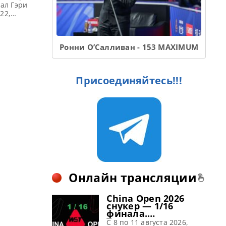
ал Гэри
22,
Scottish
ирная
е
Ронни О’Салливан - 153 MAXIMUM
Присоединяйтесь!!!
Онлайн трансляции
China Open 2026
снукер — 1/16
финала.
Трансляции
C 8 по 11 августа 2026,