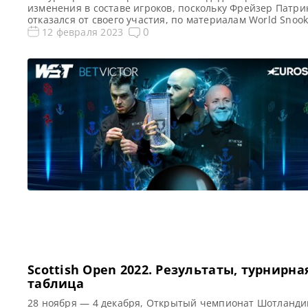
изменения в составе игроков, поскольку Фрейзер Патри
отказался от своего участия, по материалам World Snook
новости и результаты Welsh Open 2023 Welsh Open 2023
0
12 февраля 2023
Результаты, турнирная сетка Квалификация Welsh Open
Голосования и опросы Welsh Open 2023 Расписание
трансляций Welsh Open 2023 Фрейзер Патрик отказался 
Scottish Open 2022. Результаты, турнирна
таблица
28 ноября — 4 декабря, Открытый чемпионат Шотланди