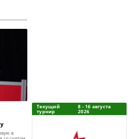
Текущий
8 - 16 августа
турнир
2026
у
рвую в
я со счетом