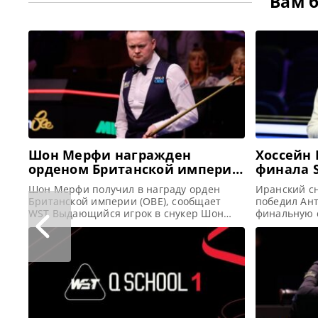
Вам 
Шон Мерфи награжден
Хоссейн 
орденом Британской империи
финала S
(OBE)
Шон Мерфи получил в награду орден
Иранский с
Британской империи (OBE), сообщает
победил Ант
WST Выдающийся игрок в снукер Шон
финальную 
Мерфи был удостоен Ордена Британской
Shenzhen O
империи (OBE) в рамках торжеств по
Хоссейн Ва
случаю дня рождения короля
победу со с
Великобритании в 2026 году. Эта высокая
Ковальски,
награда вручена ему в знак признания
подряд. Это
его значительного вклада в развитие
финальный 
снукера и активной благотворительной
Иранец уже
деятельности. Профессиональная
турниры Wu