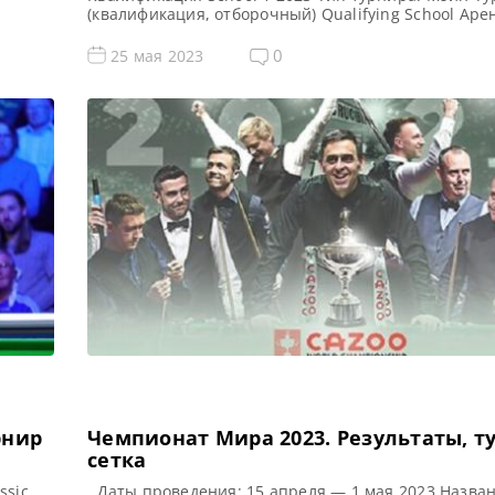
(квалификация, отборочный) Qualifying School Аре
т,
Morningside Arena Место проведения (населенный
тель
город, страна): Лестер, Англия, Великобритания П
0
25 мая 2023
hool
предыдущего турнира: — Все новости и результаты
ые Q
2023 Призовой фонд Q School 1 2023 по снукеру: П
[…]
рнир
Чемпионат Мира 2023. Результаты, т
сетка
ssic
Даты проведения: 15 апреля — 1 мая 2023 Назван