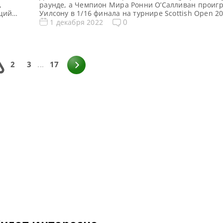
,
раунде, а Чемпион Мира Ронни О’Салливан проигр
ущий
Уилсону в 1/16 финала на турнире Scottish Open 20
 Все
сообщает World Snooker Все новости и результаты 
0
1 декабря 2022
Open 2022 Квалификация Scottish Open 2022 Турн
n 2022
таблица, результаты Scottish Open 2022 Расписани
пен
трансляций Scottish Open 2022 (и ГОЛОСОВАНИЯ!)
Шотландский снукерист […]
2
3
...
17