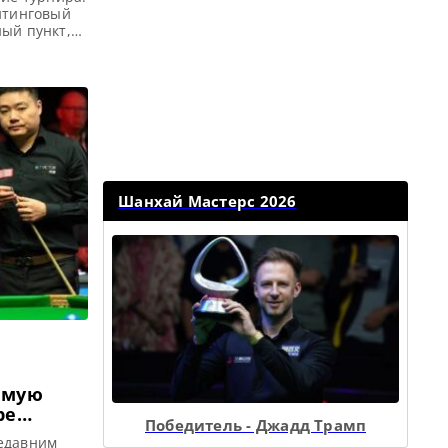
ейтинговый
ный пункт,
 Победитель
сти и
 Чемпионата
а 2023
Шанхай Мастерс 2026
имую
ре
Победитель - Джадд Трамп
недавним