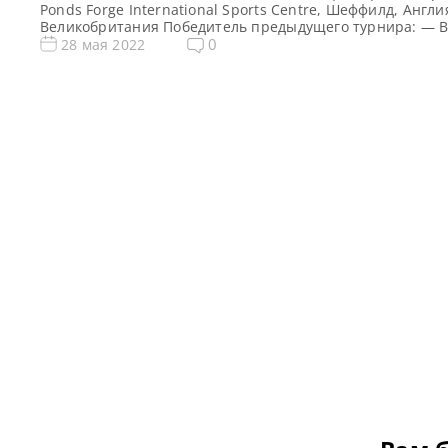
Ponds Forge International Sports Centre, Шеффилд, Англи
Великобритания Победитель предыдущего турнира: — В
новости и результаты Q School 2022 Призовой фонд Q Sc
0
28 мая 2022
2022 по снукеру: Призовые Q School 3 2022 Общий приз
фонд — фунтов стерлингов Сенчури брейки Q School 3 2