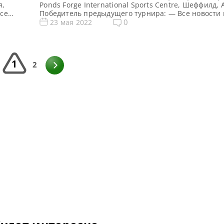
я,
Ponds Forge International Sports Centre, Шеффилд, 
се
Победитель предыдущего турнира: — Все новости 
hool 3
результаты Q School 2022 Призовой фонд Q School 
0
23 мая 2022
овой
снукеру: Призовые Q School 2 2022 Общий призов
022 […]
фунтов стерлингов Сенчури брейки Q School 2 2022
[…]
1
2