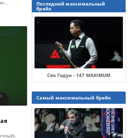
на:
Последний максимальный
 пункт,
брейк
обедитель
 Q School
ризовые Q
Сяо Годун - 147 MAXIMUM
Самый максимальный брейк
ная
очный),