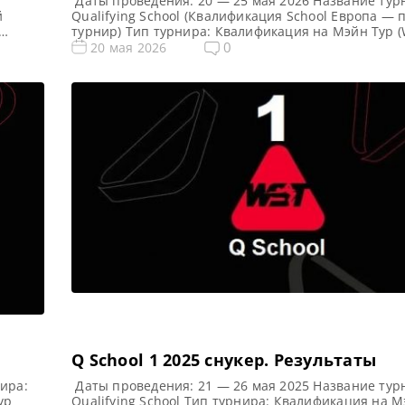
Даты проведения: 20 — 25 мая 2026 Название тур
й
Qualifying School (Квалификация School Европа —
турнир) Тип турнира: Квалификация на Мэйн Тур (
Snooker Tour) Арена: Mattioli Arena Место проведе
0
20 мая 2026
едители
(населенный пункт, город, страна): Лестер, Англи
емь
этого турнира: Примечание: Всего будет разыгран
ждого
карт World Snooker Tour, а финалисты (ПОБЕДИТЕЛ
из […]
Q School 1 2025 cнукер. Результаты
ира:
Даты проведения: 21 — 26 мая 2025 Название тур
ур
Qualifying School Тип турнира: Квалификация на М