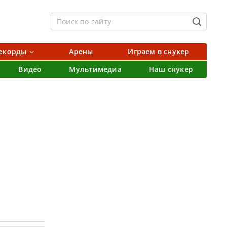
екорды
Арены
Играем в снукер
Видео
Мультимедиа
Наш снукер