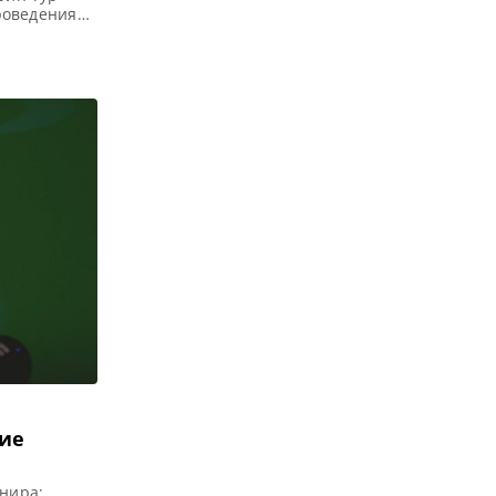
проведения
но восемь
И) каждого
]
ние
нира: