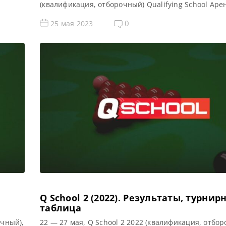
(квалификация, отборочный) Qualifying School Аре
т,
Morningside Arena Место проведения (населенный
тель
город, страна): Лестер, Англия, Великобритания П
0
25 мая 2023
hool
предыдущего турнира: — Все новости и результаты
ые Q
2023 Призовой фонд Q School 1 2023 по снукеру: П
[…]
Q School 2 (2022). Результаты, турнир
таблица
очный),
22 — 27 мая, Q School 2 2022 (квалификация, отбор