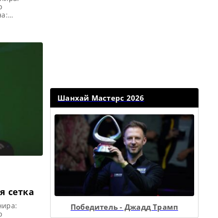
р
на:
 пункт,
обедитель
 Q School
ризовой
Шанхай Мастерс 2026
ая сетка
нира:
Победитель - Джадд Трамп
р