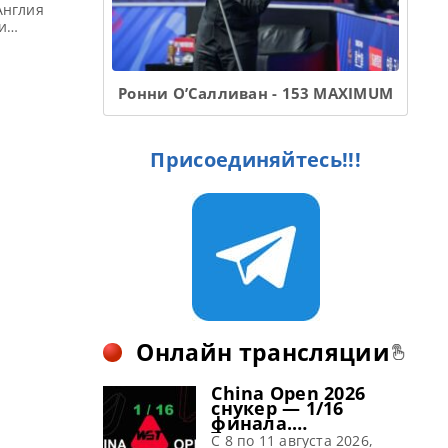
Англия
и
2 2022 по
ой фонд —
 по снукеру:
Ронни О’Салливан - 153 MAXIMUM
Присоединяйтесь!!!
Онлайн трансляции
China Open 2026
снукер — 1/16
финала.
Трансляции
C 8 по 11 августа 2026,