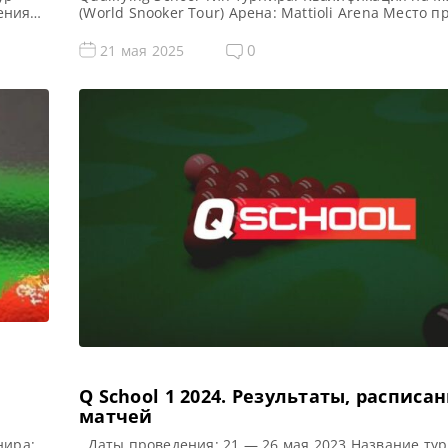
дения
(World Snooker Tour) Арена: Mattioli Arena Место 
(населенный пункт, город, страна): Лестер, Англия,
осемь
Великобритания Примечание: Всего будет разыгра
0
21 мая 2025
ждого
карт World Snooker Tour, а финалисты (ПОБЕДИТЕЛ
из двух турниров получат место в Мэйн Туре на […
Q School 1 2024. Результаты, расписа
матчей
нира:
Даты проведения: 21 — 26 мая 2023 Название тур