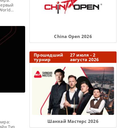
нира:
 первый
World
ния
я Победители
о восемь
И) каждого
Сhina Open 2026
Прошедший
27 июля - 2
турнир
августа 2026
Шанхай Мастерс 2026
нира:
эйн Тур