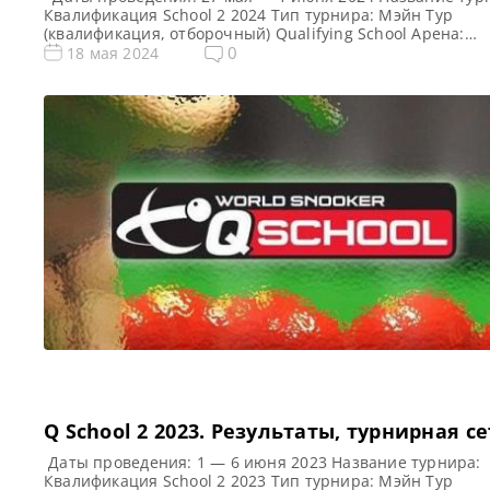
Квалификация School 2 2024 Тип турнира: Мэйн Тур
(квалификация, отборочный) Qualifying School Арена:
Morningside Arena Место проведения (населенный пунк
0
18 мая 2024
город, страна): Лестер, Англия, Великобритания Победи
предыдущего турнира: — Все новости и результаты Q Sc
2024 Q School 1 2024. Расписание — трансляции Призов
фонд […]
Q School 2 2023. Результаты, турнирная с
Даты проведения: 1 — 6 июня 2023 Название турнира:
Квалификация School 2 2023 Тип турнира: Мэйн Тур