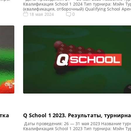
Квалификация School 1 2024 Тип турнира: Мэйн Ту
(квалификация, отборочный) Qualifying School Аре
т,
Morningside Arena Место проведения (населенный
0
18 мая 2024
тель
город, страна): Лестер, Англия, Великобритания П
hool
предыдущего турнира: — Все новости и результаты
ой
2024 Q School 1 2024. Расписание — трансляции П
фонд Q […]
етка
Q School 1 2023. Результаты, турнирн
Даты проведения: 26 — 31 мая 2023 Название тур
Квалификация School 1 2023 Тип турнира: Мэйн Ту