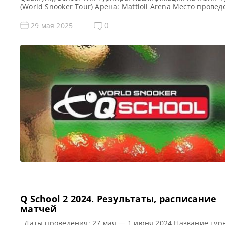
(World Snooker Tour) Арена: Mattioli Arena Место прове
(населенный пункт, город, страна): Лестер, Англия,
Великобритания Примечание: Всего будет разыграно в
0
29 мая 2025
карт World Snooker Tour, а финалисты (ПОБЕДИТЕЛИ) ка
из двух турниров получат место в Мэйн Туре […]
Q School 2 2024. Результаты, расписание
матчей
Даты проведения: 27 мая — 1 июня 2024 Название тур