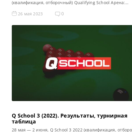
(квалификация, отборочный) Qualifying School Арена:
Morningside Arena Место проведения (населенный пунк
город, страна): Лестер, Англия, Великобритания Победи
0
26 мая 2023
предыдущего турнира: — Все новости и результаты Q Sc
2023 Призовой фонд Q School 2 2023 по снукеру: Призов
[…]
Q School 3 (2022). Результаты, турнирная
таблица
28 мая — 2 июня, Q School 3 2022 (квалификация, отбор