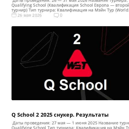
Даты проведения: 26 — 31 мая 2026 Название турнира:
Qualifying School (Квалификация School Европа — второ
турнир) Тип турнира: Квалификация на Мэйн Тур (World
Snooker Tour) Арена: Mattioli Arena Место проведения
0
26 мая 2026
(населенный пункт, город, страна): Лестер, Англия Поб
этого турнира: Примечание: Всего будет разыграно вос
карт World Snooker Tour, а финалисты (ПОБЕДИТЕЛИ) ка
из […]
Q School 2 2025 cнукер. Результаты
Даты проведения: 27 мая — 1 июня 2025 Название турн
Qualifying School Тип турнира: Квалификация на Мэйн Т