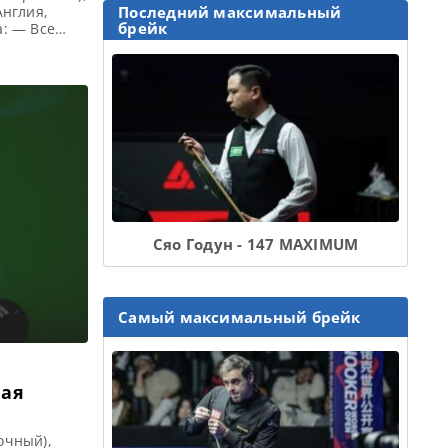
Англия,
Последний максимальный
брейк
: — Все
 Q School 3
 призовой
l 3 2022 […]
Сяо Годун - 147 MAXIMUM
Самый максимальный брейк
ная
очный),