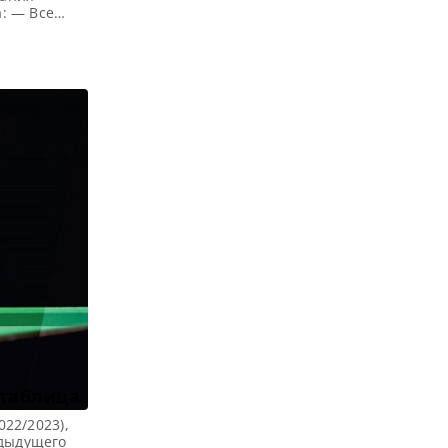
: — Все
(2022/2023)
ка Q Tour 6
 таблица
022/2023),
едыдущего