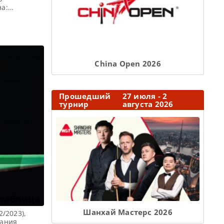
на:
 пункт,
обедитель
 Q School
ризовые Q
Сhina Open 2026
Прошедший
27 июля - 2
турнир
августа 2026
 таблица
Шанхай Мастерс 2026
2/2023),
тания