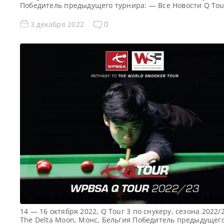
Победитель предыдущего турнира: — Все Новости Q Tou
новости и результаты Q Tour 5 (2022/2023) Квалификаци
Tour 5 (2022/2023) Турнирная сетка Q Tour 5 2022 по сну
0
3 декабря 2022
1/16 финала 1/8 финала 1/4 финала 1/2 финала […]
Q Tour 3 2022. Результаты, турнирная та
14 — 16 октября 2022, Q Tour 3 по снукеру, сезона 2022/
The Delta Moon, Монс, Бельгия Победитель предыдущег