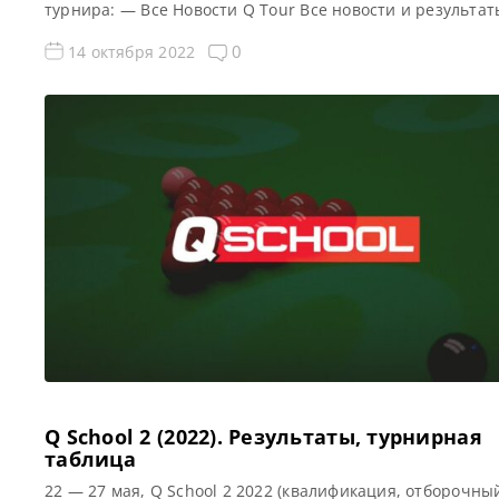
турнира: — Все Новости Q Tour Все новости и результат
Tour 3 (2022/23) Квалификация Q Tour 3 (2022/23) Турни
сетка турнира Q Tour 3 2022: 1/16 финала 1/8 финала 1/4
0
14 октября 2022
финала 1/2 финала Финал 5 […]
Q School 2 (2022). Результаты, турнирная
таблица
22 — 27 мая, Q School 2 2022 (квалификация, отборочный