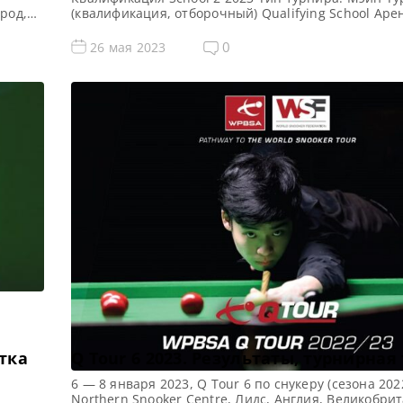
род,
(квалификация, отборочный) Qualifying School Аре
Morningside Arena Место проведения (населенный
и и
город, страна): Лестер, Англия, Великобритания П
0
26 мая 2023
предыдущего турнира: — Все новости и результаты
2023 Призовой фонд Q School 2 2023 по снукеру: П
[…]
етка
Q Tour 6 2023. Результаты, турнирная
6 — 8 января 2023, Q Tour 6 по снукеру (сезона 202
Northern Snooker Centre, Лидс, Англия, Великобри