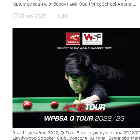
(квалификация, отборочный) Qualifying School Арена:
Morningside Arena Место проведения (населенный пунк
город, страна): Лестер, Англия, Великобритания Победи
0
25 мая 2023
предыдущего турнира: — Все новости и результаты Q Sc
2023 Призовой фонд Q School 1 2023 по снукеру: Призов
[…]
Q Tour 5 2022. Результаты, турнирная та
9 — 11 декабря 2022, Q Tour 5 по снукеру (сезона 2022/20
Landywood Snooker Club, Уолсолл, Англия, Великобрита