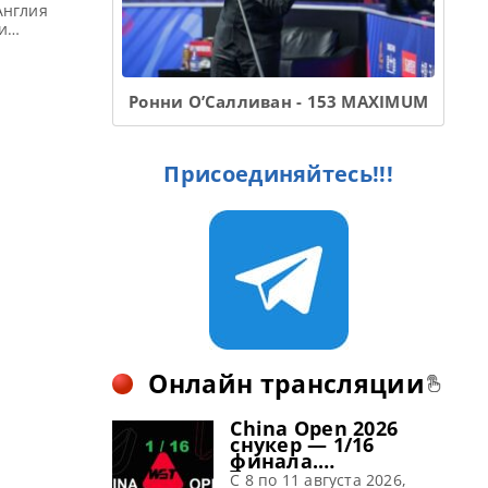
Англия
и
1 2022 по
ой фонд —
 по снукеру:
Ронни О’Салливан - 153 MAXIMUM
Присоединяйтесь!!!
Онлайн трансляции
China Open 2026
снукер — 1/16
финала.
Трансляции
C 8 по 11 августа 2026,