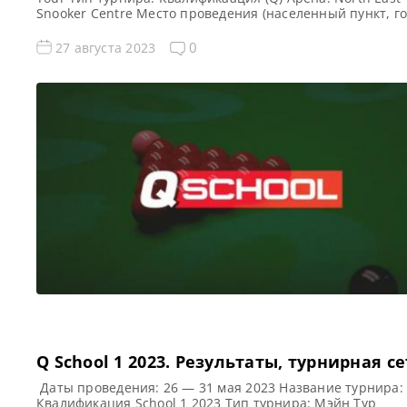
Snooker Centre Место проведения (населенный пункт, го
страна): Шилдс, Англия, Великобритания Победитель
предыдущего турнира: — Все Новости Q Tour Все новост
0
27 августа 2023
результаты Q Tour 1 2023 Квалификация Q Tour 1 2023
Турнирная сетка турнира Q […]
Q School 1 2023. Результаты, турнирная с
Даты проведения: 26 — 31 мая 2023 Название турнира:
Квалификация School 1 2023 Тип турнира: Мэйн Тур