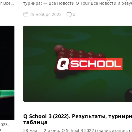
r Все
турнира: — Все Новости Q Tour Все новости и рез
я Q
Tour 4 (2022/2023) Квалификация Q Tour 4 (2022/20
керу:
Турнирная сетка Q Tour 4 2022-2023 по снукеру: 1/
0
25 ноября 2022
1/8 финала 1/4 финала 1/2 финала Финал 5 фреймо
блица
Q School 3 (2022). Результаты, турнир
таблица
2023,
о
28 мая — 2 июня, Q School 3 2022 (квалификация, 