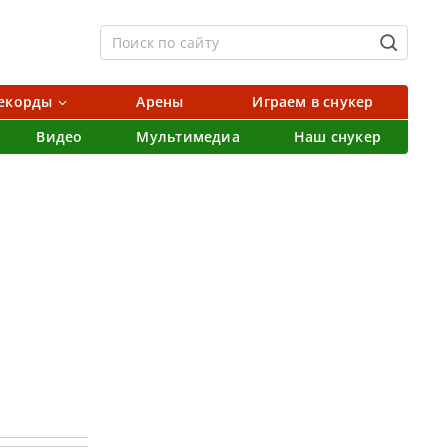
екорды
Арены
Играем в снукер
Видео
Мультимедиа
Наш снукер