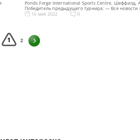
я
Ponds Forge International Sports Centre, Шеффилд, 
Победитель предыдущего турнира: — Все новости 
2 по
результаты Q School 2022 Призовой фонд Q School 
0
16 мая 2022
нд —
снукеру: Призовые Q School 1 2022 Общий призов
нукеру:
фунтов стерлингов Сенчури брейки Q School 1 2022
[…]
1
2