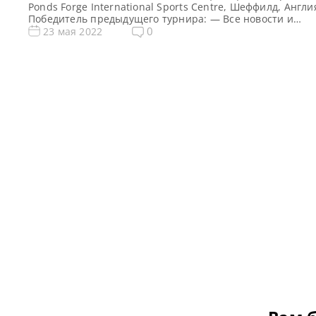
Ponds Forge International Sports Centre, Шеффилд, Англи
Победитель предыдущего турнира: — Все новости и
результаты Q School 2022 Призовой фонд Q School 2 202
0
23 мая 2022
снукеру: Призовые Q School 2 2022 Общий призовой фо
фунтов стерлингов Сенчури брейки Q School 2 2022 по с
[…]