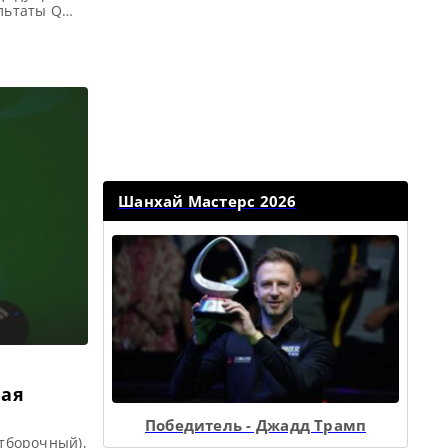
ультаты Q
23)
16 финала
в […]
Шанхай Мастерс 2026
ная
Победитель - Джадд Трамп
отборочный),