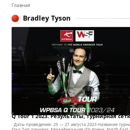
Главная
Bradley Tyson
Q Tour 1 2023. Результаты, турнирная сет
Даты проведения: 25 — 27 августа 2023 Название турн
Tour Тип турнира: Квалификаация (Q) Арена: North East