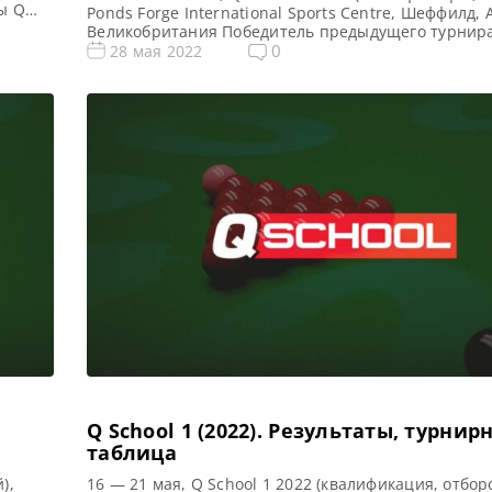
ы Q
Ponds Forge International Sports Centre, Шеффилд, 
рная
Великобритания Победитель предыдущего турнира
новости и результаты Q School 2022 Призовой фонд
0
28 мая 2022
2022 по снукеру: Призовые Q School 3 2022 Общий
фонд — фунтов стерлингов Сенчури брейки Q Schoo
Q School 1 (2022). Результаты, турнир
таблица
),
16 — 21 мая, Q School 1 2022 (квалификация, отбор