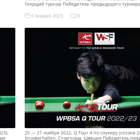
Текущий турнир Победитель предыдущего турнира
т,
Новости Q Tour Все новости и результаты Q Tour 6 
тель
Квалификация Q Tour 6 (2022/2023) . Турнирная сет
0
6 января 2023
hool
2023 по снукеру: 1/16 финала 1/8 финала 1/4 […]
ые Q
блица
Q Tour 4 2022. Результаты, турнирная
23),
25 — 27 ноября 2022, Q Tour 4 по снукеру (сезона 2
ния
Snookerhallen, Стокгольм, Швеция Победитель пр