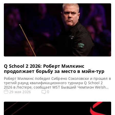
Q School 2 2026: Роберт Милкинс
продолжает борьбу за место в мэйн-тур
Роберт Милкинс победил Сибрено Соколовски и прошел в
третий раунд квалификационного турнира Q School 2
2026 в Лестере, сообщает WST Бывший Чемпион Welsh
Open Роберт Милкинс сохранил шансы на возвращение в
0
29 мая 2026
мейн-тур, успешно выступив вчера на Q School 2 2026. В
матче, проходившем в Лестере, он одержал победу над
бельгийским спортсменом Сибреном Соколовски со
счетом […]