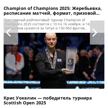
Champion of Champions 2025: Жеребьевка,
расписание матчей, формат, призовой
фонд
Престижный рейтинговый турнир Champion of
Champions 2025 состоится с 10 по 16 ноября, и 16
Чемпионов сразятся за титул и 150 000 фунтов
стерлингов, сообщает totallysnookered Снукерный
пригласительный турнир Champion of Champions 2025
(Чемпион чемпионов) состоится с понедельника по
воскресенье (10 — 16 ноября) на Mattioli Arena в Лестере.
Этот эксклюзивный и значимый турнир, любимый
Крис Уокелин — победитель турнира
Scottish Open 2025