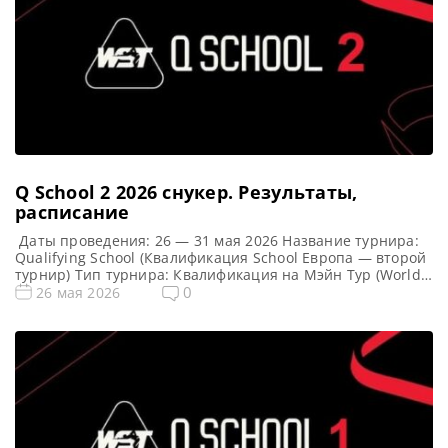
Q School 2 2026 cнукер. Результаты,
расписание
Даты проведения: 26 — 31 мая 2026 Название турнира:
Qualifying School (Квалификация School Европа — второй
турнир) Тип турнира: Квалификация на Мэйн Тур (World
Snooker Tour) Арена: Mattioli Arena Место проведения
0
26 мая 2026
(населенный пункт, город, страна): Лестер, Англия
Победители этого турнира: Примечание: Всего будет
разыграно восемь карт World Snooker Tour, а финалисты
(ПОБЕДИТЕЛИ) каждого из […]