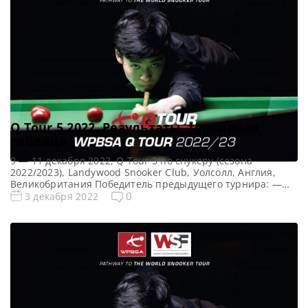
Q Tour 5 2022. Результаты, турнирная
таблица
9 — 11 декабря 2022, Q Tour 5 по снукеру (сезона
2022/2023), Landywood Snooker Club, Уолсолл, Англия,
Великобритания Победитель предыдущего турнира: —
Все Новости Q Tour Все новости и результаты Q Tour 5
0
3 декабря 2022
(2022/2023) Квалификация Q Tour 5 (2022/2023) Турнирная
сетка Q Tour 5 2022 по снукеру: 1/16 финала 1/8 финала
1/4 финала 1/2 финала […]