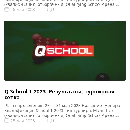
(квалификация, отборочный) Qualifying School Арена:
Morningside Arena Место проведения (населенный пункт,
0
26 мая 2023
город, страна): Лестер, Англия, Великобритания
Победитель предыдущего турнира: — Все новости и
результаты Q School 2023 Призовой фонд Q School 2 2023
по снукеру: Призовые Q […]
Q School 1 2023. Результаты, турнирная
сетка
Даты проведения: 26 — 31 мая 2023 Название турнира:
Квалификация School 1 2023 Тип турнира: Мэйн Тур
(квалификация, отборочный) Qualifying School Арена:
Morningside Arena Место проведения (населенный пункт,
0
25 мая 2023
город, страна): Лестер, Англия, Великобритания