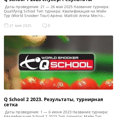
Даты проведения: 21 — 26 мая 2025 Название турнира:
Qualifying School Тип турнира: Квалификация на Мэйн
Тур (World Snooker Tour) Арена: Mattioli Arena Место
проведения (населенный пункт, город, страна): Лестер,
Англия, Великобритания Примечание: Всего будет
0
21 мая 2025
разыграно восемь карт World Snooker Tour, а финалисты
(ПОБЕДИТЕЛИ) каждого из двух турниров получат место в
Мэйн Туре на […]
Q School 2 2023. Результаты, турнирная
сетка
Даты проведения: 1 — 6 июня 2023 Название турнира:
Квалификация School 2 2023 Тип турнира: Мэйн Тур