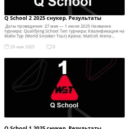
Q School 2 2025 cнукер. Результаты
Даты проведения: 27 мая — 1 июня 2025 Название
турнира: Qualifying School Тип турнира: Квалификация на
Мэйн Тур (World Snooker Tour) Арена: Mattioli Arena
Место проведения (населенный пункт, город, страна):
Лестер, Англия, Великобритания Примечание: Всего
0
29 мая 2025
будет разыграно восемь карт World Snooker Tour, а
финалисты (ПОБЕДИТЕЛИ) каждого из двух турниров
получат место в Мэйн Туре […]
Q School 1 2025 cнукер. Результаты