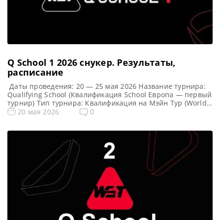
Q School 1 2026 cнукер. Результаты,
расписание
Даты проведения: 20 — 25 мая 2026 Название турнира:
Qualifying School (Квалификация School Европа — первый
турнир) Тип турнира: Квалификация на Мэйн Тур (World
Snooker Tour) Арена: Mattioli Arena Место проведения
0
20 мая 2026
(населенный пункт, город, страна): Лестер, Англия
Победители этого турнира: Примечание: Всего будет
разыграно восемь карт World Snooker Tour, а финалисты
(ПОБЕДИТЕЛИ) каждого из […]