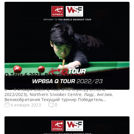
Победитель предыдущего турнира: — Все новости и
результаты Q School 2023 Призовой фонд Q School 1 2023
по снукеру: Призовые Q […]
Q Tour 6 2023. Результаты, турнирная
таблица
6 — 8 января 2023, Q Tour 6 по снукеру (сезона
2022/2023), Northern Snooker Centre, Лидс, Англия,
Великобритания Текущий турнир Победитель
предыдущего турнира: — Все Новости Q Tour Все новости
0
6 января 2023
и результаты Q Tour 6 (2022/2023) Квалификация Q Tour 6
(2022/2023) . Турнирная сетка Q Tour 6 2023 по снукеру:
1/16 финала 1/8 финала 1/4 […]