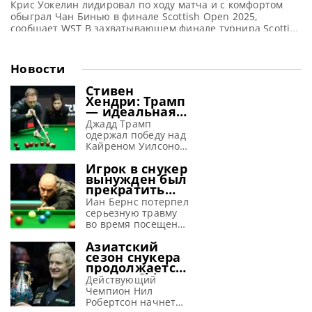
Крис Уокелин лидировал по ходу матча и с комфортом
обыграл Чан Бинью в финале Scottish Open 2025,
сообщает WST В захватывающем финале турнира Scottish
Open Крис Уокелин продемонстрировал впечатляющую
игру, одержав верх над перспективным китайским
снукеристом Чан Бинью с убедительным счетом 9-2 и
Новости
выиграв восемь фреймов подряд. Этот триумф принес
Крису второй титул в профессиональной
Стивен
Хендри: Трамп
— идеальная
машина для
Джадд Трамп
завоевания
одержал победу над
побед
Кайреном Уилсоном
в финале Шанхай
Игрок в снукер
Мастерс 2026 и, по
вынужден был
словам Хендри,
прекратить
просто создан для
выступления
успеха в снукере,
Иан Бернс потерпел
из-за
сообщает WST
серьезную травму
серьезной
Стивен Хендри
во время посещения
травмы,
полагает, что Джадд
ярмарки и
полученной на
Азиатский
Трамп способен
вынужден
аттракционе
сезон снукера
вновь обрести свою
пропустить начало
продолжается:
лучшую форму в
снукерного сезона
турнир China
текущем сезоне. Эти
2026-27, сообщает
Действующий
Open 2026
размышления он
metrouk Иан Бернс
Чемпион Нил
предлагает
высказал в
провел две недели в
Робертсон начнет
рекордные