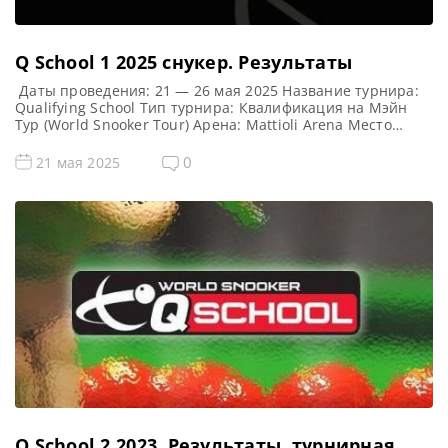
Q School 1 2025 cнукер. Результаты
Даты проведения: 21 — 26 мая 2025 Название турнира:
Qualifying School Тип турнира: Квалификация на Мэйн
Тур (World Snooker Tour) Арена: Mattioli Arena Место
проведения (населенный пункт, город, страна): Лестер,
Англия, Великобритания Примечание: Всего будет
0
21 мая 2025
разыграно восемь карт World Snooker Tour, а финалисты
(ПОБЕДИТЕЛИ) каждого из двух турниров получат место в
Мэйн Туре на […]
Q School 2 2023. Результаты, турнирная