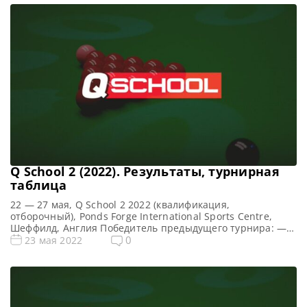
Призовые Q School 3 2022 Общий призовой фонд —
фунтов стерлингов Сенчури брейки Q School 3 2022 […]
Q School 2 (2022). Результаты, турнирная
таблица
22 — 27 мая, Q School 2 2022 (квалификация,
отборочный), Ponds Forge International Sports Centre,
Шеффилд, Англия Победитель предыдущего турнира: —
Все новости и результаты Q School 2022 Призовой фонд Q
0
23 мая 2022
School 2 2022 по снукеру: Призовые Q School 2 2022
Общий призовой фонд — фунтов стерлингов Сенчури
брейки Q School 2 2022 по снукеру: […]