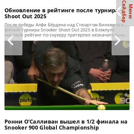
С
р
М
е
н
ю
а
й
д
б
а
Обновление в рейтинге после турнира
Shoot Out 2025
После победы Алфи Бёрдена над Стюартом Бинхэмом в
финале турнира Snooker Shoot Out 2025 в Блэкпуле
мировой рейтинг по снукеру претерпел незначительные
изменения, сообщает SnookerHQ Турнир Snooker Shoot
Out, возможно, не вызвал кардинальных перемен в
рейтинге, но несколько небольших изменений все же
могут иметь серьезные последствия в дальнейшем
сезоне. Алфи Бёрден стал вторым игроком в
Ронни О’Салливан вышел в 1/2 финала на
Snooker 900 Global Championship