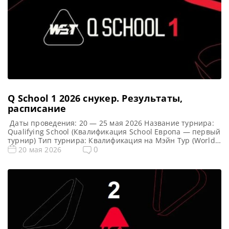
Q School 1 2026 cнукер. Результаты,
расписание
Даты проведения: 20 — 25 мая 2026 Название турнира:
Qualifying School (Квалификация School Европа — первый
турнир) Тип турнира: Квалификация на Мэйн Тур (World
Snooker Tour) Арена: Mattioli Arena Место проведения
0
20 мая 2026
(населенный пункт, город, страна): Лестер, Англия
Победители этого турнира: Примечание: Всего будет
разыграно восемь карт World Snooker Tour, а финалисты
(ПОБЕДИТЕЛИ) каждого из […]