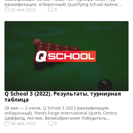
(квалификация, отборочный) Qualifying School Арена:
Morningside Arena Место проведения (населенный пункт,
0
25 мая 2023
город, страна): Лестер, Англия, Великобритания
Победитель предыдущего турнира: — Все новости и
результаты Q School 2023 Призовой фонд Q School 1 2023
по снукеру: Призовые Q […]
Q School 3 (2022). Результаты, турнирная
таблица
28 мая — 2 июня, Q School 3 2022 (квалификация,
отборочный), Ponds Forge International Sports Centre,
Шеффилд, Англия, Великобритания Победитель
предыдущего турнира: — Все новости и результаты Q
0
28 мая 2022
School 2022 Призовой фонд Q School 3 2022 по снукеру: