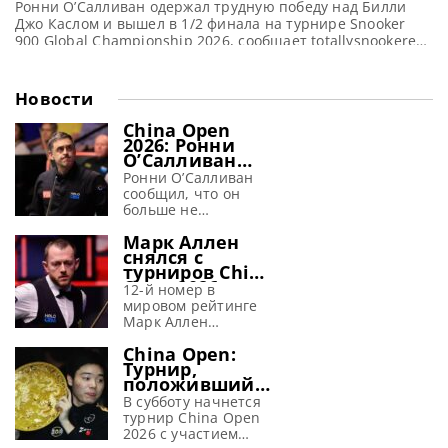
Ронни О’Салливан одержал трудную победу над Билли
Джо Каслом и вышел в 1/2 финала на турнире Snooker
900 Global Championship 2026, сообщает totallysnookered
Ронни О’Салливан сумел избежать поражения от
любителя, с трудом одержав победу в первом матче на
турнире Snooker 900 Global Championship 2026.
Новости
О’Салливан выбил из турнира бывшего Чемпиона Англии
среди любителей Билли Джо
China Open
2026: Ронни
О’Салливан
заявил, что
Ронни О’Салливан
перед
сообщил, что он
крупным
больше не
турниром
испытывает страха
«страх исчез»
Марк Аллен
перед предстоящим
снялся с
крупным турниром
турниров China
China Open 2026,
Open 2026 и
сообщает metrouk
12-й номер в
Wuhan Open
На протяжении
мировом рейтинге
2026
более трех
Марк Аллен
десятилетий Ронни
отказался от
China Open:
О’Салливан внушал
участия в китайских
Турнир,
трепет в сердца
турнирах China
положивший
своих соперников,
Open 2026 и Wuhan
начало
однако, похоже, эти
Open 2026,
В субботу начнется
революции в
времена подходят к
сообщает SnookerHQ
турнир China Open
снукере,
концу. Несмотря на
В пятницу стало
2026 с участием
возвращается