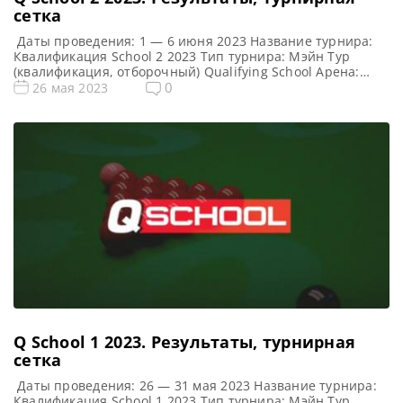
сетка
Даты проведения: 1 — 6 июня 2023 Название турнира:
Квалификация School 2 2023 Тип турнира: Мэйн Тур
(квалификация, отборочный) Qualifying School Арена:
Morningside Arena Место проведения (населенный пункт,
0
26 мая 2023
город, страна): Лестер, Англия, Великобритания
Победитель предыдущего турнира: — Все новости и
результаты Q School 2023 Призовой фонд Q School 2 2023
по снукеру: Призовые Q […]
Q School 1 2023. Результаты, турнирная
сетка
Даты проведения: 26 — 31 мая 2023 Название турнира:
Квалификация School 1 2023 Тип турнира: Мэйн Тур