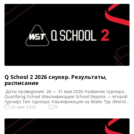
Q School 2 2026 cнукер. Результаты,
расписание
Даты проведения: 26 — 31 мая 2026 Название турнира:
Qualifying School (Квалификация School Европа — второй
турнир) Тип турнира: Квалификация на Мэйн Тур (World
Snooker Tour) Арена: Mattioli Arena Место проведения
0
26 мая 2026
(населенный пункт, город, страна): Лестер, Англия
Победители этого турнира: Примечание: Всего будет
разыграно восемь карт World Snooker Tour, а финалисты
(ПОБЕДИТЕЛИ) каждого из […]