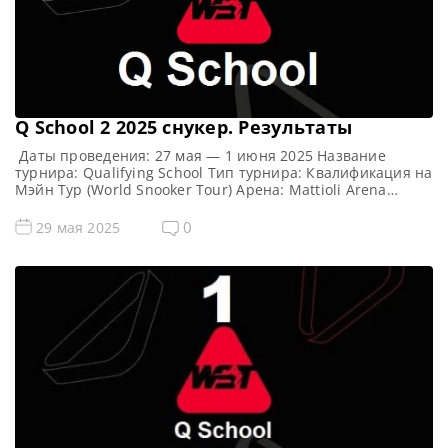
Q School 2 2025 cнукер. Результаты
Даты проведения: 27 мая — 1 июня 2025 Название
турнира: Qualifying School Тип турнира: Квалификация на
Мэйн Тур (World Snooker Tour) Арена: Mattioli Arena
Место проведения (населенный пункт, город, страна):
Лестер, Англия, Великобритания Примечание: Всего
0
29 мая 2025
будет разыграно восемь карт World Snooker Tour, а
финалисты (ПОБЕДИТЕЛИ) каждого из двух турниров
получат место в Мэйн Туре […]