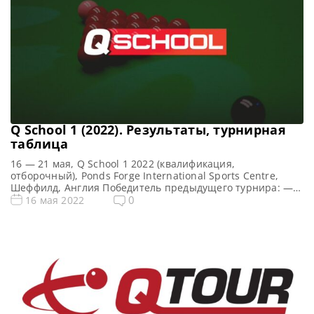
Q School 1 (2022). Результаты, турнирная
таблица
16 — 21 мая, Q School 1 2022 (квалификация,
отборочный), Ponds Forge International Sports Centre,
Шеффилд, Англия Победитель предыдущего турнира: —
Все новости и результаты Q School 2022 Призовой фонд Q
0
16 мая 2022
School 1 2022 по снукеру: Призовые Q School 1 2022
Общий призовой фонд — фунтов стерлингов Сенчури
брейки Q School 1 2022 по снукеру: […]