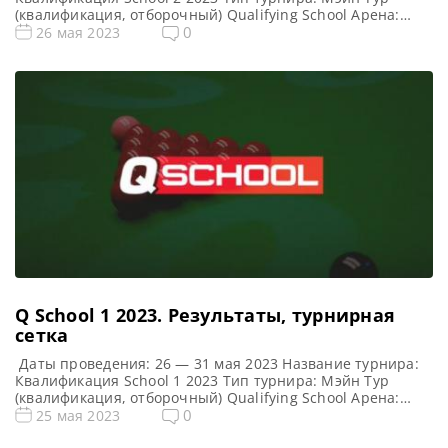
(квалификация, отборочный) Qualifying School Арена:
Morningside Arena Место проведения (населенный пункт,
0
26 мая 2023
город, страна): Лестер, Англия, Великобритания
Победитель предыдущего турнира: — Все новости и
результаты Q School 2023 Призовой фонд Q School 2 2023
по снукеру: Призовые Q […]
Q School 1 2023. Результаты, турнирная
сетка
Даты проведения: 26 — 31 мая 2023 Название турнира:
Квалификация School 1 2023 Тип турнира: Мэйн Тур
(квалификация, отборочный) Qualifying School Арена:
Morningside Arena Место проведения (населенный пункт,
0
25 мая 2023
город, страна): Лестер, Англия, Великобритания