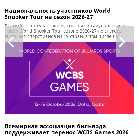
Национальность участников World
Snooker Tour на сезон 2026-27
Полный состав участников, которые примут участие в
новом World Snooker Tour сезоне 2026-27 по снукеру,
включает спорстменов из 19 стран, в том числе из
Таиланда, Северной Ирландии, Бельгии, Украины и
Польши, сообщает WST В этом сезоне в World Snooker
Tour представлены как минимум 19 разных стран
(Чемпион Африки еще не определен), в их составе 128
Всемирная ассоциация бильярда
поддерживает перенос WCBS Games 2026