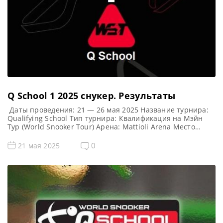
Q School 1 2025 cнукер. Результаты
Даты проведения: 21 — 26 мая 2025 Название турнира:
Qualifying School Тип турнира: Квалификация на Мэйн
Тур (World Snooker Tour) Арена: Mattioli Arena Место
проведения (населенный пункт, город, страна): Лестер,
Англия, Великобритания Примечание: Всего будет
0
21 мая 2025
разыграно восемь карт World Snooker Tour, а финалисты
(ПОБЕДИТЕЛИ) каждого из двух турниров получат место в
Мэйн Туре на […]