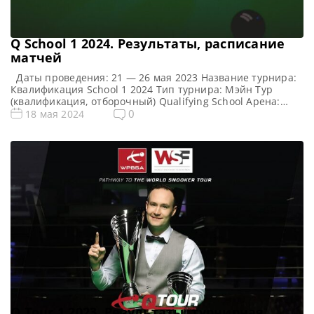
Q School 1 2024. Результаты, расписание
матчей
Даты проведения: 21 — 26 мая 2023 Название турнира:
Квалификация School 1 2024 Тип турнира: Мэйн Тур
(квалификация, отборочный) Qualifying School Арена:
Morningside Arena Место проведения (населенный пункт,
0
18 мая 2024
город, страна): Лестер, Англия, Великобритания
Победитель предыдущего турнира: — Все новости и
результаты Q School 2024 Q School 1 2024. Расписание —
трансляции Призовой фонд Q […]
Q Tour 1 2023. Результаты, турнирная