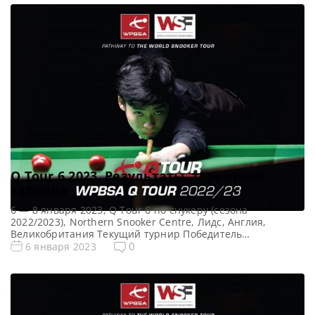
Победитель предыдущего турнира: — Все новости и
результаты Q School 2023 Призовой фонд Q School 1 2023
по снукеру: Призовые Q […]
Q Tour 6 2023. Результаты, турнирная
таблица
6 — 8 января 2023, Q Tour 6 по снукеру (сезона
2022/2023), Northern Snooker Centre, Лидс, Англия,
Великобритания Текущий турнир Победитель
предыдущего турнира: — Все Новости Q Tour Все новости
0
6 января 2023
и результаты Q Tour 6 (2022/2023) Квалификация Q Tour 6
(2022/2023) . Турнирная сетка Q Tour 6 2023 по снукеру:
1/16 финала 1/8 финала 1/4 […]