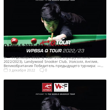
Q Tour 5 2022. Результаты, турнирная
таблица
9 — 11 декабря 2022, Q Tour 5 по снукеру (сезона
2022/2023), Landywood Snooker Club, Уолсолл, Англия,
Великобритания Победитель предыдущего турнира: —
Все Новости Q Tour Все новости и результаты Q Tour 5
0
3 декабря 2022
(2022/2023) Квалификация Q Tour 5 (2022/2023) Турнирная
сетка Q Tour 5 2022 по снукеру: 1/16 финала 1/8 финала
1/4 финала 1/2 финала […]