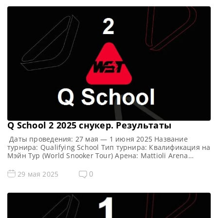
Q School 2 2025 cнукер. Результаты
Даты проведения: 27 мая — 1 июня 2025 Название
турнира: Qualifying School Тип турнира: Квалификация на
Мэйн Тур (World Snooker Tour) Арена: Mattioli Arena
Место проведения (населенный пункт, город, страна):
Лестер, Англия, Великобритания Примечание: Всего
0
29 мая 2025
будет разыграно восемь карт World Snooker Tour, а
финалисты (ПОБЕДИТЕЛИ) каждого из двух турниров
получат место в Мэйн Туре […]