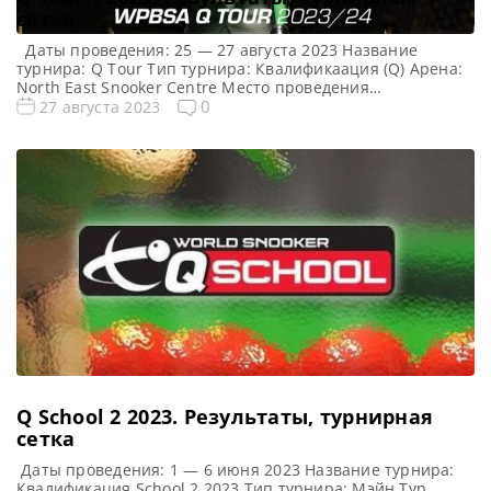
сетка
Даты проведения: 25 — 27 августа 2023 Название
турнира: Q Tour Тип турнира: Квалификаация (Q) Арена:
North East Snooker Centre Место проведения
(населенный пункт, город, страна): Шилдс, Англия,
0
27 августа 2023
Великобритания Победитель предыдущего турнира: —
Все Новости Q Tour Все новости и результаты Q Tour 1
2023 Квалификация Q Tour 1 2023 Турнирная сетка
турнира Q […]
Q School 2 2023. Результаты, турнирная
сетка
Даты проведения: 1 — 6 июня 2023 Название турнира:
Квалификация School 2 2023 Тип турнира: Мэйн Тур