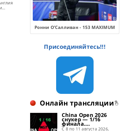
Англия
и
2 2022 по
ой фонд —
 по снукеру:
Ронни О’Салливан - 153 MAXIMUM
Присоединяйтесь!!!
Онлайн трансляции
China Open 2026
снукер — 1/16
финала.
Трансляции
C 8 по 11 августа 2026,