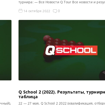
турнира: — Все Новости Q Tour Все новости и рез
т,
Tour 3 (2022/23) Квалификация Q Tour 3 (2022/23) 
тель
сетка турнира Q Tour 3 2022: 1/16 финала 1/8 фина
0
14 октября 2022
hool
финала 1/2 финала Финал 5 […]
ые Q
Q School 2 (2022). Результаты, турнир
таблица
очный),
22 — 27 мая, Q School 2 2022 (квалификация, отбор