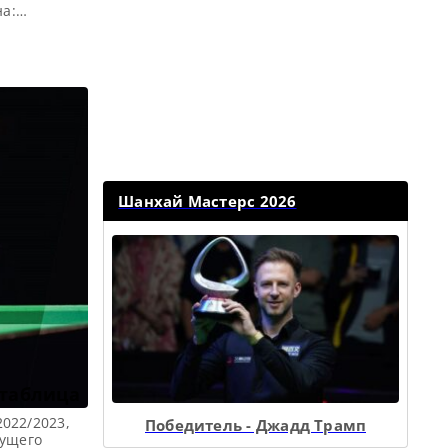
на:
 пункт,
обедитель
 Q School
ризовые Q
Шанхай Мастерс 2026
 таблица
2022/2023,
Победитель - Джадд Трамп
дущего