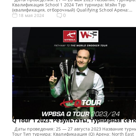
Квалификация School 1 2024 Тип турнира: Мэйн Тур
(квалификация, отборочный) Qualifying School Арена:
Morningside Arena Место проведения (населенный пунк
0
18 мая 2024
город, страна): Лестер, Англия, Великобритания Победи
предыдущего турнира: — Все новости и результаты Q Sc
2024 Q School 1 2024. Расписание — трансляции Призов
фонд Q […]
Q Tour 1 2023. Результаты, турнирная сет
Даты проведения: 25 — 27 августа 2023 Название турн
Tour Тип турнира: Квалификаация (Q) Арена: North East