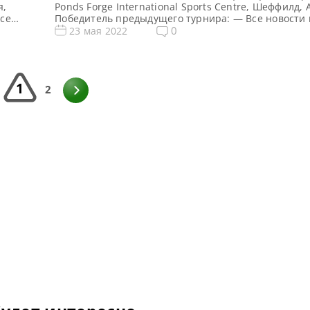
я,
Ponds Forge International Sports Centre, Шеффилд, 
се
Победитель предыдущего турнира: — Все новости 
hool 3
результаты Q School 2022 Призовой фонд Q School 
0
23 мая 2022
овой
снукеру: Призовые Q School 2 2022 Общий призов
022 […]
фунтов стерлингов Сенчури брейки Q School 2 2022
[…]
1
2