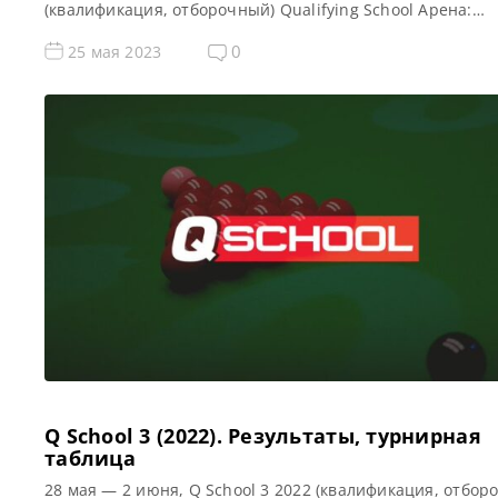
(квалификация, отборочный) Qualifying School Арена:
Morningside Arena Место проведения (населенный пунк
город, страна): Лестер, Англия, Великобритания Победи
0
25 мая 2023
предыдущего турнира: — Все новости и результаты Q Sc
2023 Призовой фонд Q School 1 2023 по снукеру: Призов
[…]
Q School 3 (2022). Результаты, турнирная
таблица
28 мая — 2 июня, Q School 3 2022 (квалификация, отбор