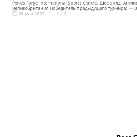
Ponds Forge International Sports Centre, Шеффилд, Англи
Великобритания Победитель предыдущего турнира: — В
новости и результаты Q School 2022 Призовой фонд Q Sc
0
28 мая 2022
2022 по снукеру: Призовые Q School 3 2022 Общий приз
фонд — фунтов стерлингов Сенчури брейки Q School 3 2