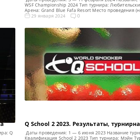
WSF Championship 2024 Тип турнира: Любительски
Арена: Grand Blue Fafa Resort Место проведения 
т,
пункт, город, страна): Голем (прибрежный поселок
0
29 января 2024
тель
административная единица в графстве Тирана), А
hool
Победитель предыдущего турнира: Ма Хайлун WSF
ой
Championship 2024 Расписание трансляций WSF C
2024 Призовой фонд WSF Championship […]
ка
Q School 2 2023. Результаты, турнирн
ира: Q
Даты проведения: 1 — 6 июня 2023 Название турн
Квалификация School 2 2023 Тип турнира: Мэйн Ту