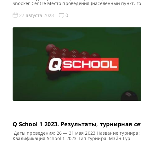
Snooker Centre Место проведения (населенный пункт, го
страна): Шилдс, Англия, Великобритания Победитель
предыдущего турнира: — Все Новости Q Tour Все новост
0
27 августа 2023
результаты Q Tour 1 2023 Квалификация Q Tour 1 2023
Турнирная сетка турнира Q […]
Q School 1 2023. Результаты, турнирная с
Даты проведения: 26 — 31 мая 2023 Название турнира:
Квалификация School 1 2023 Тип турнира: Мэйн Тур