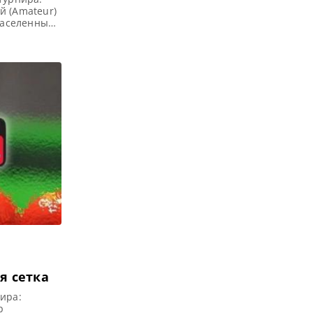
й (Amateur)
(населенный
 и
лбания
hampionship
ая сетка
ира:
р