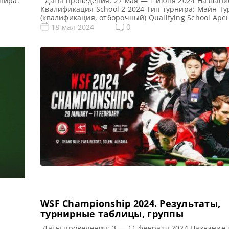
нира:
Даты проведения: 27 мая — 1 июня 2024 Названи
Квалификация School 2 2024 Тип турнира: Мэйн Ту
(квалификация, отборочный) Qualifying School Аре
Morningside Arena Место проведения (населенный
0
18 мая 2024
н
город, страна): Лестер, Англия, Великобритания П
а
предыдущего турнира: — Все новости и результаты
onship
2024 Q School 1 2024. Расписание — трансляции П
фонд […]
WSF Championship 2024. Результаты,
турнирные таблицы, группы
:
Даты проведения: 3 — 11 февраля 2024 Название 