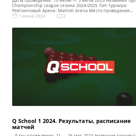
Даты проведения: 10 июня — 3 июля 2023 Название тур
Championship League сезона 2024/2025 Тип турнира:
Рейтинговый Арена: Mattioli Arena Место проведения
(населенный пункт, город, страна): Лестер, Англия,
2
7 июня 2024
Великобритания Победитель предыдущего турнира: Шо
Мерфи Аллистер Картер победитель рейтингово турнир
Championship League 2024 по снукеру !!! Формат Champi
League 2024 (рейтинговый) Подробный формат Лиги
Чемпионата по […]
Q School 1 2024. Результаты, расписание
матчей
Даты проведения: 21 — 26 мая 2023 Название турнира