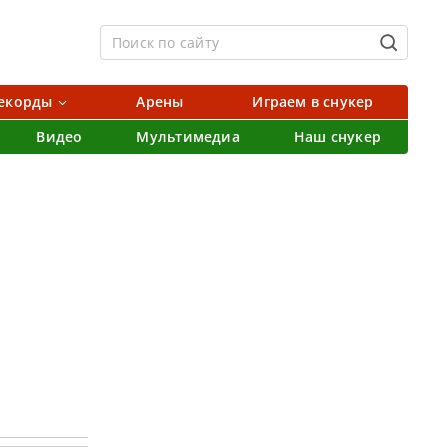
екорды
Арены
Играем в снукер
Видео
Мультимедиа
Наш снукер