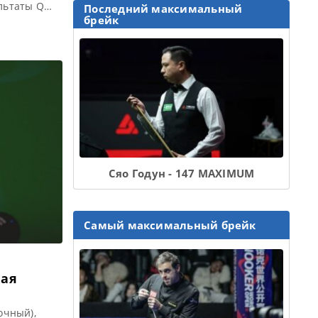
ультаты Q
Последний максимальный
Турнирная
брейк
ла 1/4
Сяо Годун - 147 MAXIMUM
Самый максимальный брейк
ная
очный),