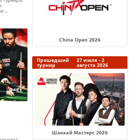
е турнира:
р
на:
 пункт,
обедитель
 Q School
ризовой
Сhina Open 2026
Прошедший
27 июля - 2
турнир
августа 2026
Шанхай Мастерс 2026
турнира: