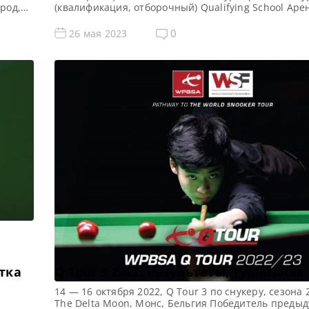
род,
(квалификация, отборочный) Qualifying School Аре
Morningside Arena Место проведения (населенный
и и
город, страна): Лестер, Англия, Великобритания П
0
26 мая 2023
предыдущего турнира: — Все новости и результаты
2023 Призовой фонд Q School 2 2023 по снукеру: П
[…]
етка
Q Tour 3 2022. Результаты, турнирная
14 — 16 октября 2022, Q Tour 3 по снукеру, сезона 
The Delta Moon, Монс, Бельгия Победитель преды