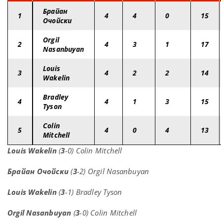
Брайан
1
4
4
0
15
Очойски
Orgil
2
4
3
1
17
Nasanbuyan
Louis
3
4
2
2
14
Wakelin
Bradley
4
4
1
3
15
Tyson
Colin
5
4
0
4
13
Mitchell
Louis Wakelin
(
3
-0) Colin Mitchell
Брайан Очойски
(
3
-2) Orgil Nasanbuyan
Louis Wakelin
(
3
-1) Bradley Tyson
Orgil Nasanbuyan
(
3
-0) Colin Mitchell