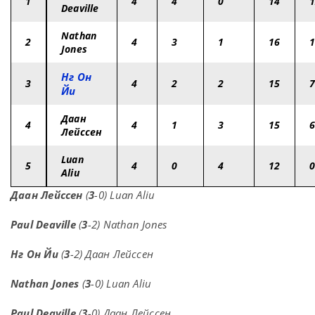
1
4
4
0
14
Deaville
Nathan
2
4
3
1
16
Jones
Нг Он
3
4
2
2
15
Йи
Даан
4
4
1
3
15
Лейссен
Luan
5
4
0
4
12
Aliu
Даан Лейссен
(
3
-0) Luan Aliu
Paul Deaville
(
3
-2) Nathan Jones
Нг Он Йи
(
3
-2) Даан Лейссен
Nathan Jones
(
3
-0) Luan Aliu
Paul Deaville
(
3
-0) Даан Лейссен