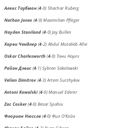
Алекс Таубман
(
4
-0) Shachar Ruberg
Nathan Jones
(
4
-0) Maximilian Pfleger
Hayden Staniland
(
4
-0) Jay Bullen
Харви Чендлер
(
4
-2) Abdul Mutalieb Allie
Oskar Charlesworth
(
4
-0) Тони Ноулз
Райан Дэвис
(
4
-1) Sybren Sokolowski
Velian Dimitrov
(
4
-3) Artem Surzhykov
Antoni Kowalski
(
4
-0) Manuel Ederer
Zac Cosker
(
4
-0) Besar Spahiu
Флориан Нюссле
(
4
-0) Фил О’Кэйн