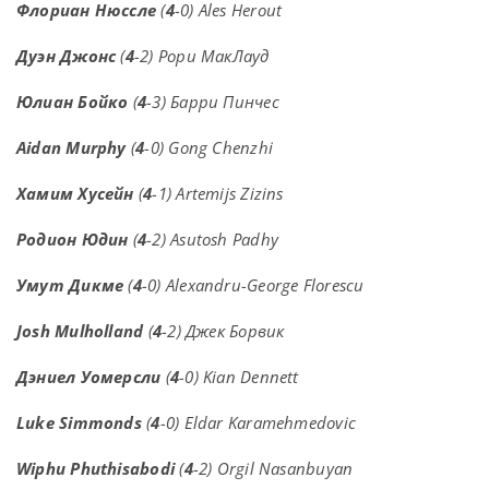
Флориан Нюссле
(
4
-0) Ales Herout
Дуэн Джонс
(
4
-2) Рори МакЛауд
Юлиан Бойко
(
4
-3) Барри Пинчес
Aidan Murphy
(
4
-0) Gong Chenzhi
Хамим Хусейн
(
4
-1) Artemijs Zizins
Родион Юдин
(
4
-2) Asutosh Padhy
Умут Дикме
(
4
-0) Alexandru-George Florescu
Josh Mulholland
(
4
-2) Джек Борвик
Дэниел Уомерсли
(
4
-0) Kian Dennett
Luke Simmonds
(
4
-0) Eldar Karamehmedovic
Wiphu Phuthisabodi
(
4
-2) Orgil Nasanbuyan