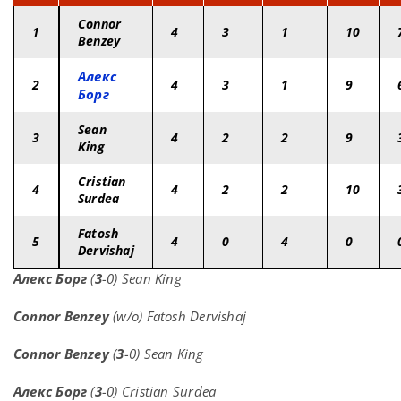
Connor
1
4
3
1
10
Benzey
Алекс
2
4
3
1
9
Борг
Sean
3
4
2
2
9
King
Cristian
4
4
2
2
10
Surdea
Fatosh
5
4
0
4
0
Dervishaj
Алекс Борг
(
3
-0) Sean King
Connor Benzey
(w/o) Fatosh Dervishaj
Connor Benzey
(
3
-0) Sean King
Алекс Борг
(
3
-0) Cristian Surdea