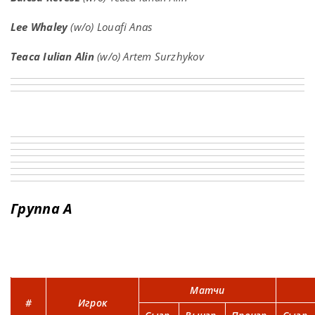
Lee Whaley
(w/o) Louafi Anas
Teaca Iulian Alin
(w/o) Artem Surzhykov
Группа A
Матчи
#
Игрок