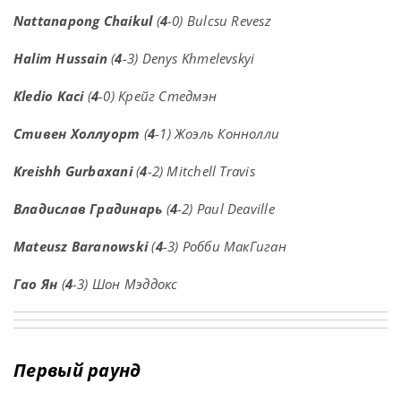
Nattanapong Chaikul
(
4
-0) Bulcsu Revesz
Halim Hussain
(
4
-3) Denys Khmelevskyi
Kledio Kaci
(
4
-0) Крейг Стедмэн
Стивен Холлуорт
(
4
-1) Жоэль Коннолли
Kreishh Gurbaxani
(
4
-2) Mitchell Travis
Владислав Градинарь
(
4
-2) Paul Deaville
Mateusz Baranowski
(
4
-3) Робби МакГиган
Гао Ян
(
4
-3) Шон Мэддокс
Первый раунд