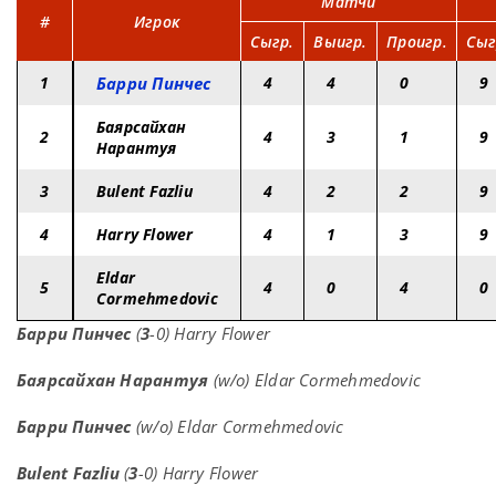
Матчи
#
Игрок
Сыгр.
Выигр.
Проигр.
Сыг
1
Барри Пинчес
4
4
0
9
Баярсайхан
2
4
3
1
9
Нарантуя
3
Bulent Fazliu
4
2
2
9
4
Harry Flower
4
1
3
9
Eldar
5
4
0
4
0
Cormehmedovic
Барри Пинчес
(
3
-0) Harry Flower
Баярсайхан Нарантуя
(w/o) Eldar Cormehmedovic
Барри Пинчес
(w/o) Eldar Cormehmedovic
Bulent Fazliu
(
3
-0) Harry Flower