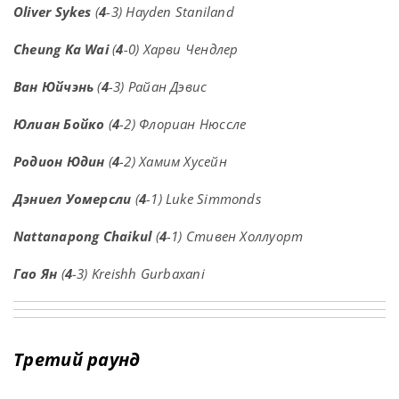
Oliver Sykes
(
4
-3) Hayden Staniland
Cheung Ka Wai
(
4
-0) Харви Чендлер
Ван Юйчэнь
(
4
-3) Райан Дэвис
Юлиан Бойко
(
4
-2) Флориан Нюссле
Родион Юдин
(
4
-2) Хамим Хусейн
Дэниел Уомерсли
(
4
-1) Luke Simmonds
Nattanapong Chaikul
(
4
-1) Стивен Холлуорт
Гао Ян
(
4
-3) Kreishh Gurbaxani
Третий раунд