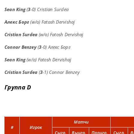
Sean King
(
3
-0) Cristian Surdea
Алекс Борг
(w/o) Fatosh Dervishaj
Cristian Surdea
(w/o) Fatosh Dervishaj
Connor Benzey
(
3
-0) Алекс Борг
Sean King
(w/o) Fatosh Dervishaj
Cristian Surdea
(
3
-1) Connor Benzey
Группа D
Матчи
#
Игрок
Сыгр.
Выигр.
Проигр.
Сыгр.
В