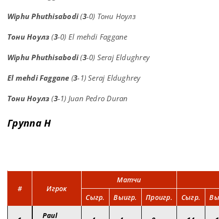
Wiphu Phuthisabodi
(
3
-0) Тони Ноулз
Тони Ноулз
(
3
-0) El mehdi Faggane
Wiphu Phuthisabodi
(
3
-0) Seraj Eldughrey
El mehdi Faggane
(
3
-1) Seraj Eldughrey
Тони Ноулз
(
3
-1) Juan Pedro Duran
Группа H
Матчи
#
Игрок
Сыгр.
Выигр.
Проигр.
Сыгр.
Вы
Paul