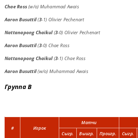
Chae Ross
(w/o) Muhammad Awais
Aaron Busuttil
(
3
-1) Olivier Pechenart
Nattanapong Chaikul
(
3
-0) Olivier Pechenart
Aaron Busuttil
(
3
-0) Chae Ross
Nattanapong Chaikul
(
3
-1) Chae Ross
Aaron Busuttil
(w/o) Muhammad Awais
Группа B
Матчи
#
Игрок
Сыгр.
Выигр.
Проигр.
Сыгр.