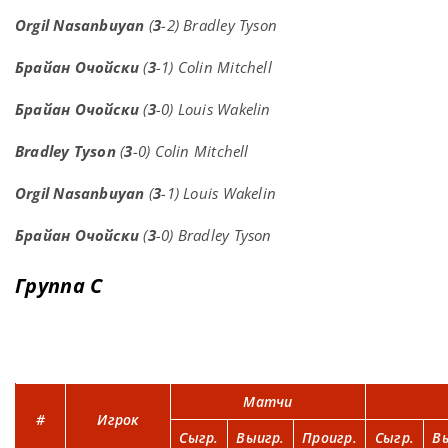
Orgil Nasanbuyan
(
3
-2) Bradley Tyson
Брайан Очойски
(
3
-1) Colin Mitchell
Брайан Очойски
(
3
-0) Louis Wakelin
Bradley Tyson
(
3
-0) Colin Mitchell
Orgil Nasanbuyan
(
3
-1) Louis Wakelin
Брайан Очойски
(
3
-0) Bradley Tyson
Группа C
Матчи
#
Игрок
Сыгр.
Выигр.
Проигр.
Сыгр.
В