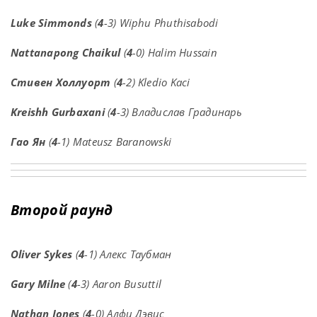
Luke Simmonds
(
4
-3) Wiphu Phuthisabodi
Nattanapong Chaikul
(
4
-0) Halim Hussain
Стивен Холлуорт
(
4
-2) Kledio Kaci
Kreishh Gurbaxani
(
4
-3) Владислав Градинарь
Гао Ян
(
4
-1) Mateusz Baranowski
Второй раунд
Oliver Sykes
(
4
-1) Алекс Таубман
Gary Milne
(
4
-3) Aaron Busuttil
Nathan Jones
(
4
-0) Алфи Дэвис