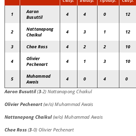
Сыгр.
Выигр.
Проигр.
Сыгр.
Aaron
1
4
4
0
12
Busuttil
Nattanapong
2
4
3
1
12
Chaikul
3
Chae Ross
4
2
2
10
Olivier
4
4
1
3
10
Pechenart
Muhammad
5
4
0
4
0
Awais
Aaron Busuttil
(
3
-2) Nattanapong Chaikul
Olivier Pechenart
(w/o) Muhammad Awais
Nattanapong Chaikul
(w/o) Muhammad Awais
Chae Ross
(
3
-0) Olivier Pechenart