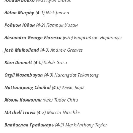
Юлиан Бойко
(
4
-2) Ryan Gibson
Aidan Murphy
(
4
-1) Nick Jansen
Родион Юдин
(
4
-2) Патрик Уилан
Alexandru-George Florescu
(w/o) Баярсайхан Нарантуя
Josh Mulholland
(
4
-0) Andrew Greaves
Kian Dennett
(
4
-0) Salah Grira
Orgil Nasanbuyan
(
4
-3) Narongdat Takantong
Nattanapong Chaikul
(
4
-0) Алекс Борг
Жоэль Коннолли
(w/o) Tudor Chitu
Mitchell Travis
(
4
-2) Marcin Nitschke
Владислав Градинарь
(
4
-3) Mark Anthony Taylor