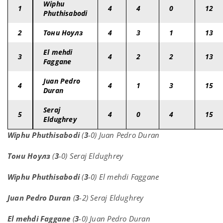
Wiphu
1
4
4
0
12
Phuthisabodi
2
Тони Ноулз
4
3
1
13
El mehdi
3
4
2
2
13
Faggane
Juan Pedro
4
4
1
3
15
Duran
Seraj
5
4
0
4
15
Eldughrey
Wiphu Phuthisabodi
(
3
-0) Juan Pedro Duran
Тони Ноулз
(
3
-0) Seraj Eldughrey
Wiphu Phuthisabodi
(
3
-0) El mehdi Faggane
Juan Pedro Duran
(
3
-2) Seraj Eldughrey
El mehdi Faggane
(
3
-0) Juan Pedro Duran