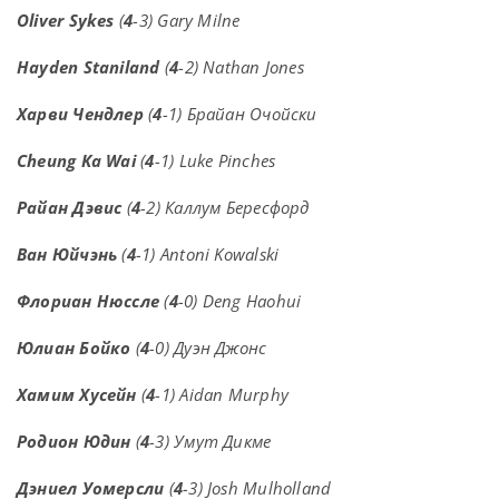
Oliver Sykes
(
4
-3) Gary Milne
Hayden Staniland
(
4
-2) Nathan Jones
Харви Чендлер
(
4
-1) Брайан Очойски
Cheung Ka Wai
(
4
-1) Luke Pinches
Райан Дэвис
(
4
-2) Каллум Бересфорд
Ван Юйчэнь
(
4
-1) Antoni Kowalski
Флориан Нюссле
(
4
-0) Deng Haohui
Юлиан Бойко
(
4
-0) Дуэн Джонс
Хамим Хусейн
(
4
-1) Aidan Murphy
Родион Юдин
(
4
-3) Умут Дикме
Дэниел Уомерсли
(
4
-3) Josh Mulholland