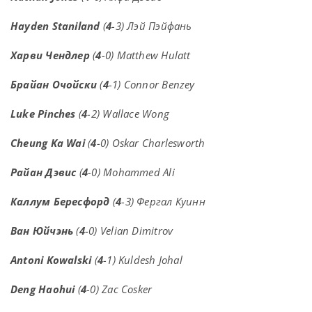
Hayden Staniland
(
4
-3) Лэй Пэйфань
Харви Чендлер
(
4
-0) Matthew Hulatt
Брайан Очойски
(
4
-1) Connor Benzey
Luke Pinches
(
4
-2) Wallace Wong
Cheung Ka Wai
(
4
-0) Oskar Charlesworth
Райан Дэвис
(
4
-0) Mohammed Ali
Каллум Бересфорд
(
4
-3) Фергал Куинн
Ван Юйчэнь
(
4
-0) Velian Dimitrov
Antoni Kowalski
(
4
-1) Kuldesh Johal
Deng Haohui
(
4
-0) Zac Cosker