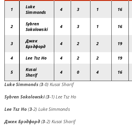
Luke
1
4
3
1
16
Simmonds
Sybren
2
4
3
1
16
Sokolowski
Джек
3
4
2
2
19
Брэдфорд
4
Lee Tsz Ho
4
2
2
19
Kusai
5
4
0
4
16
Sharif
Luke Simmonds
(
3
-0) Kusai Sharif
Sybren Sokolowski
(
3
-1) Lee Tsz Ho
Lee Tsz Ho
(
3
-2) Luke Simmonds
Джек Брэдфорд
(
3
-2) Kusai Sharif