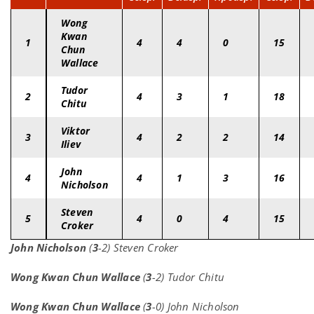
Wong
Kwan
1
4
4
0
15
Chun
Wallace
Tudor
2
4
3
1
18
Chitu
Viktor
3
4
2
2
14
Iliev
John
4
4
1
3
16
Nicholson
Steven
5
4
0
4
15
Croker
John Nicholson
(
3
-2) Steven Croker
Wong Kwan Chun Wallace
(
3
-2) Tudor Chitu
Wong Kwan Chun Wallace
(
3
-0) John Nicholson