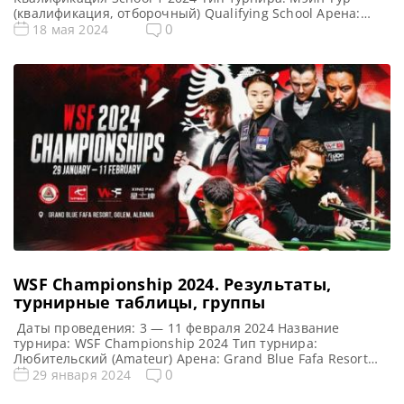
(квалификация, отборочный) Qualifying School Арена:
Morningside Arena Место проведения (населенный пункт,
0
18 мая 2024
город, страна): Лестер, Англия, Великобритания
Победитель предыдущего турнира: — Все новости и
результаты Q School 2024 Q School 1 2024. Расписание —
трансляции Призовой фонд Q […]
WSF Championship 2024. Результаты,
турнирные таблицы, группы
Даты проведения: 3 — 11 февраля 2024 Название
турнира: WSF Championship 2024 Тип турнира:
Любительский (Amateur) Арена: Grand Blue Fafa Resort
Место проведения (населенный пункт, город, страна):
0
29 января 2024
Голем (прибрежный поселок и административная