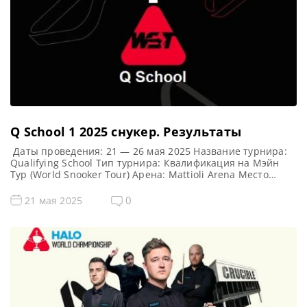
Q School 1 2025 cнукер. Результаты
Даты проведения: 21 — 26 мая 2025 Название турнира:
Qualifying School Тип турнира: Квалификация на Мэйн
Тур (World Snooker Tour) Арена: Mattioli Arena Место
проведения (населенный пункт, город, страна): Лестер,
Англия, Великобритания Примечание: Всего будет
0
21 мая 2025
разыграно восемь карт World Snooker Tour, а финалисты
(ПОБЕДИТЕЛИ) каждого из двух турниров получат место в
Мэйн Туре на […]