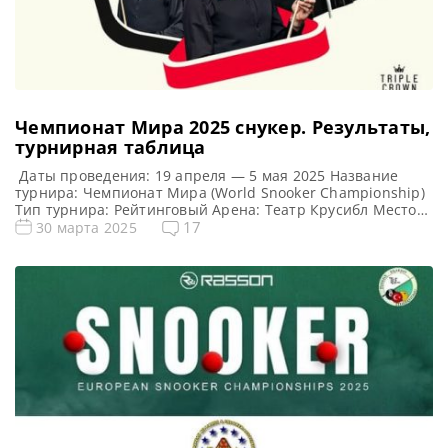
Чемпионат Мира 2025 cнукер. Результаты,
турнирная таблица
Даты проведения: 19 апреля — 5 мая 2025 Название
турнира: Чемпионат Мира (World Snooker Championship)
Тип турнира: Рейтинговый Арена: Театр Крусибл Место
проведения (населенный пункт, город, страна):
17
30 марта 2025
Шеффилд, Англия Победитель предыдущего турнира:
Кайрен Уилсон Турнирная таблица Чемпионата Мира
2025: Чемпионат Мира турнирная сетка 1/16 финала 1/8
финала 1/4 финала 1/2 финала Финал 19 фреймов […]