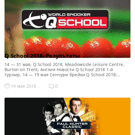
Q School 2018. Результаты
14 — 31 мая, Q School 2018, Meadowside Leisure Centre,
Burton on Trent, Англия Новости Q School 2018 1-й
турнир, 14 — 19 мая Сенчури брейки Q School 2018:
Cотенные серии Q School 2018 Сэм Крэйги — 119, 100,
101Сэм Бэйрд — 133, 102Ху Хао — 114Хаммад Миах — 101,
0
19 мая 2018
118Джордан Браун — 118Haydon Pinhey […]