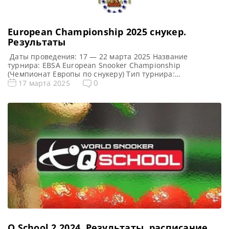
European Championship 2025 cнукер.
Результаты
Даты проведения: 17 — 22 марта 2025 Название
турнира: EBSA European Snooker Championship
(Чемпионат Европы по снукеру) Тип турнира:
Любительский (EBSA) Арена: Pine Beach Belek Hotel Место
0
17 марта 2025
проведения (населенный пункт, город, страна): Анталья,
Турция Победитель предыдущего турнира: Робби
МакГиган (Robbie McGuigan) Турнирная таблица
European Championship 2025: 1/16 финала 1/8 финала 1/4
финала 1/2 финала […]
Q School 2 2024. Результаты, расписание