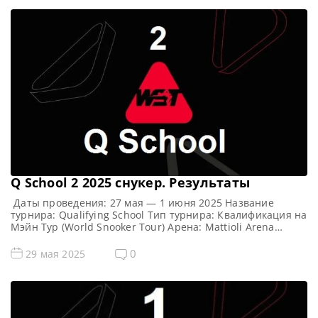
Q School 2 2025 cнукер. Результаты
Даты проведения: 27 мая — 1 июня 2025 Название
турнира: Qualifying School Тип турнира: Квалификация на
Мэйн Тур (World Snooker Tour) Арена: Mattioli Arena
Место проведения (населенный пункт, город, страна):
Лестер, Англия, Великобритания Примечание: Всего
0
29 мая 2025
будет разыграно восемь карт World Snooker Tour, а
финалисты (ПОБЕДИТЕЛИ) каждого из двух турниров
получат место в Мэйн Туре […]