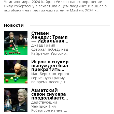
Чемпион мира 2024 Кайрен Уилсон нанес поражение
Нилу Робертсону в захватывающем поединке и вышел в
полуфинал на престижном турнире Masters 2026 в
Лондоне, сообщает WST В напряженнейшем поединке,
завершившемся со счетом 6-5, Кайрен Уилсон одержал
верх над Нилом Робертсоном и пробился в полуфинал
Новости
турнира Masters 2026. И сохранил шансы на завоевание
своего первого трофея Пола
Стивен
Хендри: Трамп
— идеальная
машина для
Джадд Трамп
завоевания
одержал победу над
побед
Кайреном Уилсоном
в финале Шанхай
Игрок в снукер
Мастерс 2026 и, по
вынужден был
словам Хендри,
прекратить
просто создан для
выступления
успеха в снукере,
Иан Бернс потерпел
из-за
сообщает WST
серьезную травму
серьезной
Стивен Хендри
во время посещения
травмы,
полагает, что Джадд
ярмарки и
полученной на
Азиатский
Трамп способен
вынужден
аттракционе
сезон снукера
вновь обрести свою
пропустить начало
продолжается:
лучшую форму в
снукерного сезона
турнир China
текущем сезоне. Эти
2026-27, сообщает
Действующий
Open 2026
размышления он
metrouk Иан Бернс
Чемпион Нил
предлагает
высказал в
провел две недели в
Робертсон начнет
рекордные