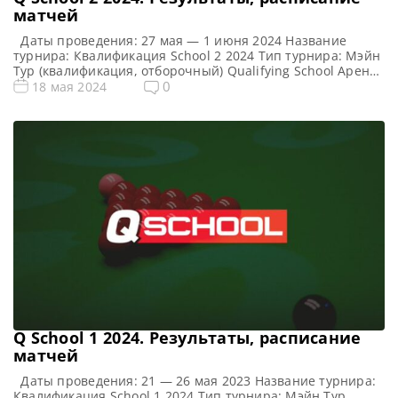
матчей
Даты проведения: 27 мая — 1 июня 2024 Название
турнира: Квалификация School 2 2024 Тип турнира: Мэйн
Тур (квалификация, отборочный) Qualifying School Арена:
Morningside Arena Место проведения (населенный пункт,
0
18 мая 2024
город, страна): Лестер, Англия, Великобритания
Победитель предыдущего турнира: — Все новости и
результаты Q School 2024 Q School 1 2024. Расписание —
трансляции Призовой фонд […]
Q School 1 2024. Результаты, расписание
матчей
Даты проведения: 21 — 26 мая 2023 Название турнира:
Квалификация School 1 2024 Тип турнира: Мэйн Тур