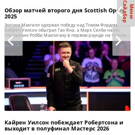
С
р
М
е
н
ю
а
й
д
б
а
Обзор матчей второго дня Scottish Open
2025
Энтони Макгилл одержал победу над Томом Фордом,
Кайрен Уилсон обыграл Гао Яна, а Марк Селби нанес
поражение Робби Макгигану в первом раунде на турнире
Scottish Open 2025, сообщает WST На второй день
Scottish Open в Эдинбурге Энтони Макгилл поддержал
оптимизм местных болельщиков, одержав убедительную
победу над Томом Фордом со счетом 4-1. Макгилл и его
партнер
Кайрен Уилсон побеждает Робертсона и
выходит в полуфинал Мастерс 2026