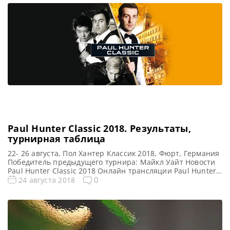
единица в графстве Тирана), Албания Победитель
предыдущего турнира: Ма Хайлун WSF Championship
2024 Расписание трансляций WSF Championship 2024
Призовой фонд WSF Championship […]
Paul Hunter Classic 2018. Результаты,
турнирная таблица
22- 26 августа, Пол Хантер Классик 2018, Фюрт, Германия
Победитель предыдущего турнира: Майкл Уайт Новости
Paul Hunter Classic 2018 Онлайн трансляции Paul Hunter
Classic 2018 Видео Paul Hunter Classic 2018 Турнирная
0
24 августа 2018
сетка: 1/16 финала 1/8 финала 1/4 финала 1/2 финала
Финал 7 фреймов (до 4-х побед) 7 фреймов (до 4-х побед)
7 фреймов (до 4-х […]