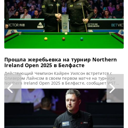
Прошла жеребьевка на турнир Northern
Ireland Open 2025 в Белфасте
Действующий Чемпион Кайрен Уилсон встретится с
Оливером Лайнсом в своем первом матче на турнире
Northern Ireland Open 2025 в Белфасте, сообщает WST
Опубликованы результаты жеребьевки и официальное
расписание матчей финальной стадии турнира Northern
Ireland Open. И в следующем месяце Белфаст примет
множество крупнейших звезд снукера. Турнир пройдет с
19 по 26 октября в Waterfront Hall