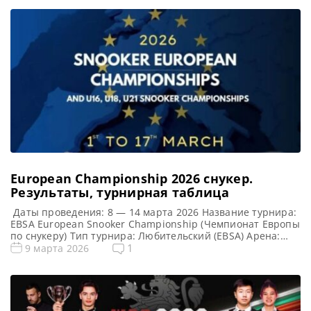
European Championship 2026 cнукер.
Результаты, турнирная таблица
Даты проведения: 8 — 14 марта 2026 Название турнира:
EBSA European Snooker Championship (Чемпионат Европы
по снукеру) Тип турнира: Любительский (EBSA) Арена:
Palace Hotel Место проведения (населенный пункт, город,
1
9 марта 2026
страна): Гандия, Испания Победитель предыдущего
турнира: Лайем Хайфилд Турнирная таблица European
Championship 2026: Чемпионата Европы 2026 cнукер —
турнирная сетка любительского турнира 1/16 финала 1/8
[…]