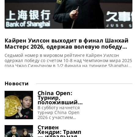
Кайрен Уилсон выходит в финал Шанхай
Мастерс 2026, одержав волевую победу
над Чжао Синьтуном
Седьмой номер в мировом рейтинге Кайрен Уилсон
одержал победу со счетом 10-8 над Чемпионом мира 2025
года Чжао Синьтуном в 1/2 финала на турнире Shanghai
Masters 2026, сообщает WST Кайрен Уилсон пробился в
финал турнира Shanghai Masters 2026, одержав победу
над Чжао Синьтуном. Действующий Чемпион сумел
Новости
переломить ход встречи, выиграв четыре партии подряд
и одолев
China Open:
Турнир,
положивший
начало
В субботу начнется
революции в
турнир China Open
снукере,
2026 с участием
возвращается
таких мировых звезд
Стивен
снукера, как Ронни
Хендри: Трамп
О’Салливан, Марк
— идеальная
Уильямс, Джадд