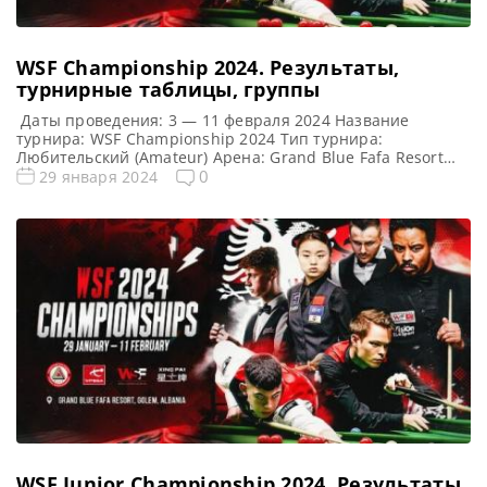
WSF Championship 2024. Результаты,
турнирные таблицы, группы
Даты проведения: 3 — 11 февраля 2024 Название
турнира: WSF Championship 2024 Тип турнира:
Любительский (Amateur) Арена: Grand Blue Fafa Resort
Место проведения (населенный пункт, город, страна):
0
29 января 2024
Голем (прибрежный поселок и административная
единица в графстве Тирана), Албания Победитель
предыдущего турнира: Ма Хайлун WSF Championship
2024 Расписание трансляций WSF Championship 2024
Призовой фонд WSF Championship […]
WSF Junior Championship 2024. Результаты,