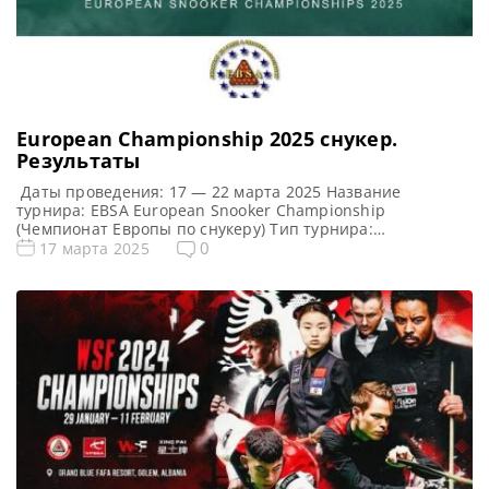
European Championship 2025 cнукер.
Результаты
Даты проведения: 17 — 22 марта 2025 Название
турнира: EBSA European Snooker Championship
(Чемпионат Европы по снукеру) Тип турнира:
Любительский (EBSA) Арена: Pine Beach Belek Hotel Место
0
17 марта 2025
проведения (населенный пункт, город, страна): Анталья,
Турция Победитель предыдущего турнира: Робби
МакГиган (Robbie McGuigan) Турнирная таблица
European Championship 2025: 1/16 финала 1/8 финала 1/4
финала 1/2 финала […]