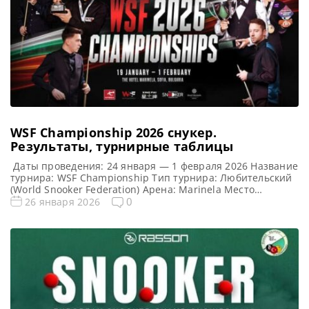
WSF Championship 2026 снукер.
Результаты, турнирные таблицы
Даты проведения: 24 января — 1 февраля 2026 Название
турнира: WSF Championship Тип турнира: Любительский
(World Snooker Federation) Арена: Marinela Место
проведения (населенный пункт, город, страна): София,
0
26 января 2026
Болгария Победитель предыдущего турнира: Гао Ян
Примечание: Победитель получит право участвовать в
Мэйн-туре (World Snooker Tour) в сезонах 2026/2027 и
2027/2028. Турнирная таблица WSF Championship 2026:
World […]