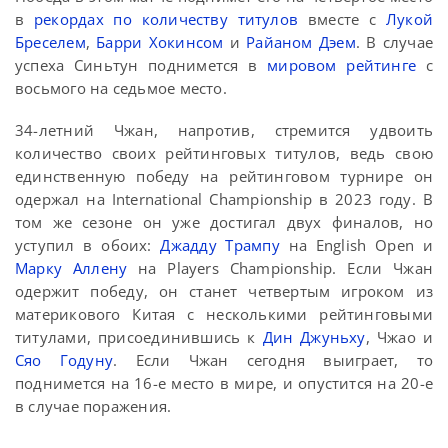
в
рекордах по количеству титулов
вместе с
Лукой
Бреселем
,
Барри Хокинсом
и
Райаном Дэем
. В случае
успеха Синьтун поднимется в
мировом рейтинге
с
восьмого на седьмое место.
34-летний Чжан, напротив, стремится удвоить
количество своих рейтинговых титулов, ведь свою
единственную победу на рейтинговом турнире он
одержал на International Championship в 2023 году. В
том же сезоне он уже достигал двух финалов, но
уступил в обоих:
Джадду Трампу
на English Open и
Марку Аллену
на Players Championship. Если Чжан
одержит победу, он станет четвертым игроком из
материкового Китая с несколькими рейтинговыми
титулами, присоединившись к
Дин Джуньху
, Чжао и
Сяо Годуну
. Если Чжан сегодня выиграет, то
поднимется на 16-е место в мире, и опустится на 20-е
в случае поражения.