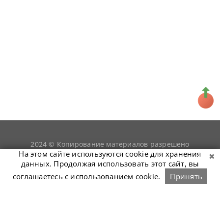
2024 © Копирование материалов разрешено
snookerist.ru
только при условии гиперссылки на
На этом сайте используются cookie для хранения
данных. Продолжая использовать этот сайт, вы
соглашаетесь с использованием cookie.
Принять
Связаться с нами
Войти