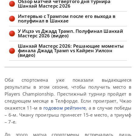
Обзор матчей четвертого дня турнира
2026. Пара вышла на вторую сессию
Шанхай Мастерс 2026
со счетом 7-3 в пользу бристольца.
Затем во второй он взял стартовый
Интервью с Трампом после его выхода в
фрейм и лидировал 8-3. Сенчури в 103
полуфинал в Шанхае
очка позволил Кайрену отыграться
У Ицзэ vs Джадд Трамп. Полуфинал Шанхай
Мастерс 2026 (видео)
Шанхай Мастерс 2026: Решающие моменты
финала Джадд Трамп vs Кайрен Уилсон
(видео)
Оба спортсмена уже показали выдающиеся
результаты в этом сезоне, чтобы получить место в
Players Championship. Престижный турнир пройдет в
следующем месяце в Телфорде. Если проиграет, Чжао
окажется 11-м в
годовом рейтинге
, а в случае победы
– 6-м. Чжану проигрыш принесет 15-е место, а триумф
– 7-е.
До этого матча спортсмены встречались лишь