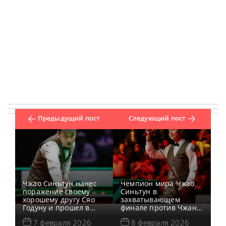
Предыдущий пост
Следующий пост
Чжао Синьтун нанес
Чемпион мира Чжао
поражение своему
Синьтун в
хорошему другу Сяо
захватывающем
Годуну и прошел в
финале против Чжан
финал на турнире
Анды одержал
7 февраля 2026
8 февраля 2026
World Grand Prix 2026
невероятную победу и