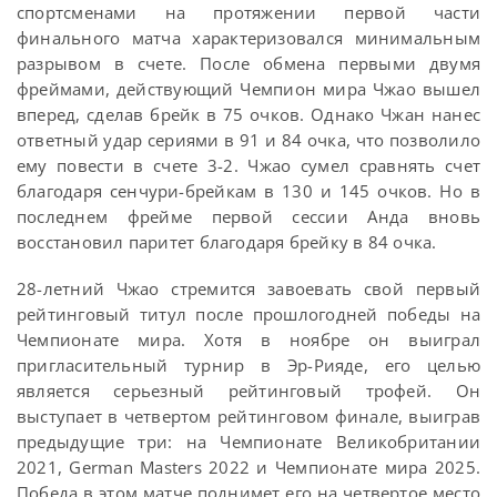
спортсменами на протяжении первой части
финального матча характеризовался минимальным
разрывом в счете. После обмена первыми двумя
фреймами, действующий Чемпион мира Чжао вышел
вперед, сделав брейк в 75 очков. Однако Чжан нанес
ответный удар сериями в 91 и 84 очка, что позволило
ему повести в счете 3-2. Чжао сумел сравнять счет
благодаря сенчури-брейкам в 130 и 145 очков. Но в
последнем фрейме первой сессии Анда вновь
восстановил паритет благодаря брейку в 84 очка.
28-летний Чжао стремится завоевать свой первый
рейтинговый титул после прошлогодней победы на
Чемпионате мира. Хотя в ноябре он выиграл
пригласительный турнир в Эр-Рияде, его целью
является серьезный рейтинговый трофей. Он
выступает в четвертом рейтинговом финале, выиграв
предыдущие три: на Чемпионате Великобритании
2021, German Masters 2022 и Чемпионате мира 2025.
Победа в этом матче поднимет его на четвертое место