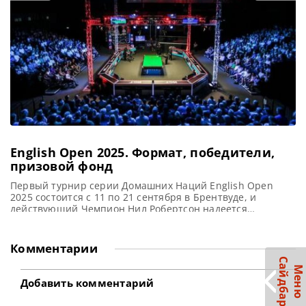
одержать победу над Крисом Уокелином со счетом
English Open 2025. Формат, победители,
призовой фонд
Первый турнир серии Домашних Наций English Open
2025 состоится с 11 по 21 сентября в Брентвуде, и
действующий Чемпион Нил Робертсон надеется
защитить свой титул, сообщает totallysnookered В этом
месяце на турнире English Open 2025, несомненно,
привлекут внимание такие яркие звезды снукера, как
Комментарии
действующий Чемпион Нил Робертсон, лидер в мировом
С
р
рейтинге Джадд Трамп и Чемпион
М
е
н
ю
а
й
д
б
а
Добавить комментарий