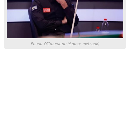
Ронни О’Салливан (фото: metrouk)