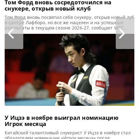
Том Форд вновь сосредоточился на
снукере, открыв новый клуб
Том Форд вновь посвятил себя снукеру, открыв новый луб
в центре Лафборо, но все же нацелен и на успешные
результаты в текущем сезоне 2026-27, сообщает WST
Когда вы впервые окажетесь в Pockets Sports Bar в
Лафборо, вас не удивит увидеть за стойкой бывшего
Чемпиона Shoot Out и игрока из ТОП-16. Том Форд лично
курирует свой
У Ицзэ в ноябре выиграл номинацию
Игрок месяца
Китайский талантливый снукерист У Ицзэ в ноябре стал
обладателем номинации «Игрок месяца» после