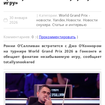
игру»
World Grand Prix -
| Категории:
30 января
новости
Yandex.Новости
Новости
,
,
2026
снукера
Статьи и интервью
,
Комментариев:
0 : (
Прокомментировать
)
Ронни О’Салливан встретится с Джо О’Коннором
на турнире World Grand Prix 2026 в Гонконге и
обещает фанатам незабываемую игру, сообщает
totallysnookered