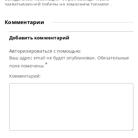
захватывающей победы на домашнем турнире
International Championship 2025, сообщает WST У Ицзэ
был назван лучшим Игроком месяца по версии WPBSA
после триумфа на International Championship 2025 в
Комментарии
Нанкине, Китай, где он впервые одержал верх в
рейтинговом турнире. Для 22-летнего снукериста из
Китая
Добавить комментарий
Авторизироваться с помощью:
Ваш адрес email не будет опубликован. Обязательные
*
поля помечены
Комментарий: