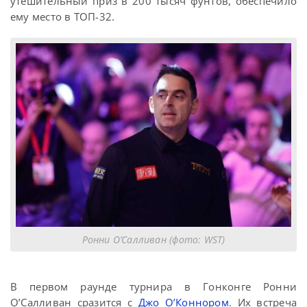
утешительный приз в 200 тысяч фунтов, обеспечило
ему место в ТОП-32.
Ронни О’Салливан (фото: WST)
В первом раунде турнира в Гонконге Ронни
О’Салливан сразится с
Джо О’Коннором
. Их встреча