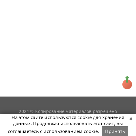
2024 © Копирование материалов разрешено
snookerist.ru
только при условии гиперссылки на
На этом сайте используются cookie для хранения
данных. Продолжая использовать этот сайт, вы
соглашаетесь с использованием cookie.
Принять