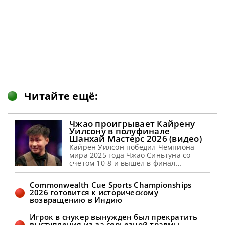
Читайте ещё:
Чжао проигрывает Кайрену
Уилсону в полуфинале
Шанхай Мастерс 2026 (видео)
Кайрен Уилсон победил Чемпиона
мира 2025 года Чжао Синьтуна со
счетом 10-8 и вышел в финал
Shanghai Masters 2026 Кайрен Уилсон
одержал захватывающую победу со
Commonwealth Cue Sports Championships
счетом 10-8 над Чжао Синьтуном в
2026 готовится к историческому
полуфинале Шанхай Мастерс 2026.
возвращению в Индию
Уилсон после первой сессии вышел с
преимуществом 5-4 (видео). Вторую
Игрок в снукер вынужден был прекратить
сессию он начал с брейка в 82 очка и
выступления из-за серьезной травмы,