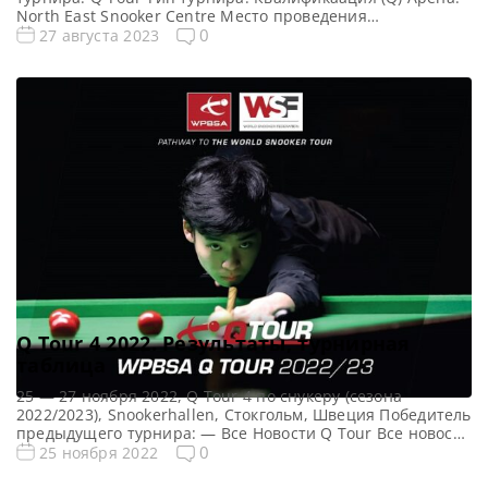
North East Snooker Centre Место проведения
(населенный пункт, город, страна): Шилдс, Англия,
0
27 августа 2023
Великобритания Победитель предыдущего турнира: —
Все Новости Q Tour Все новости и результаты Q Tour 1
2023 Квалификация Q Tour 1 2023 Турнирная сетка
турнира Q […]
Q Tour 4 2022. Результаты, турнирная
таблица
25 — 27 ноября 2022, Q Tour 4 по снукеру (сезона
2022/2023), Snookerhallen, Стокгольм, Швеция Победитель
предыдущего турнира: — Все Новости Q Tour Все новости
и результаты Q Tour 4 (2022/2023) Квалификация Q Tour 4
0
25 ноября 2022
(2022/2023) Турнирная сетка Q Tour 4 2022-2023 по