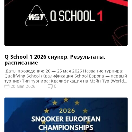
Q School 1 2026 cнукер. Результаты,
расписание
Даты проведения: 20 — 25 мая 2026 Название турнира:
Qualifying School (Квалификация School Европа — первый
турнир) Тип турнира: Квалификация на Мэйн Тур (World
Snooker Tour) Арена: Mattioli Arena Место проведения
0
20 мая 2026
(населенный пункт, город, страна): Лестер, Англия
Победители этого турнира: Примечание: Всего будет
разыграно восемь карт World Snooker Tour, а финалисты
(ПОБЕДИТЕЛИ) каждого из […]