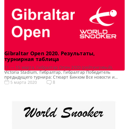
Gibraltar Open 2020. Результаты,
турнирная таблица
11 — 15 марта, Гибралтар Опен 2020 (рейтинговый),
Victoria Stadium, Гибралтар, Гибралтар Победитель
предыдущего турнира: Стюарт Бинхэм Все новости и
результаты Gibraltar Open 2020 Квалификация Gibraltar
8
5 марта 2020
Open 2020 Онлайн трансляции Gibraltar Open 2020 [poll
id=»103″] Турнирная сетка: 1/16 финала 1/8 финала 1/4
финала 1/2 финала Финал 7 фреймов (до 4-х побед) 7
фреймов (до 4-х […]