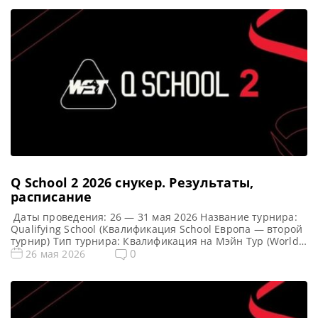
Q School 2 2026 cнукер. Результаты,
расписание
Даты проведения: 26 — 31 мая 2026 Название турнира:
Qualifying School (Квалификация School Европа — второй
турнир) Тип турнира: Квалификация на Мэйн Тур (World
Snooker Tour) Арена: Mattioli Arena Место проведения
0
26 мая 2026
(населенный пункт, город, страна): Лестер, Англия
Победители этого турнира: Примечание: Всего будет
разыграно восемь карт World Snooker Tour, а финалисты
(ПОБЕДИТЕЛИ) каждого из […]