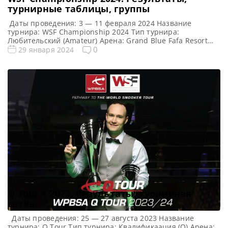
турнирные таблицы, группы
Даты проведения: 3 — 11 февраля 2024 Название
турнира: WSF Championship 2024 Тип турнира:
Любительский (Amateur) Арена: Grand Blue Fafa Resort
Место проведения (населенный пункт, город, страна):
0
29 января 2024
Голем (прибрежный поселок и административная
единица в графстве Тирана), Албания Победитель
предыдущего турнира: Ма Хайлун WSF Championship
2024 Расписание трансляций WSF Championship 2024
Призовой фонд WSF Championship […]
Q Tour 1 2023. Результаты, турнирная
сетка
Даты проведения: 25 — 27 августа 2023 Название
турнира: Q Tour Тип турнира: Квалификаация (Q) Арена: