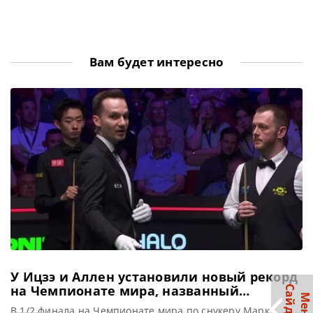
Вам будет интересно
У Ицзэ и Аллен установили новый рекорд
на Чемпионате мира, названный
С
р
М
е
н
ю
а
й
д
б
а
«позором снукера»
В 1/2 финала на Чемпионате мира по снукеру Марк