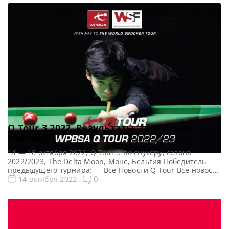
снукеру: 1/16 финала 1/8 финала 1/4 финала 1/2 финала
Финал 5 фреймов […]
Q Tour 3 2022. Результаты, турнирная
таблица
14 — 16 октября 2022, Q Tour 3 по снукеру, сезона
2022/2023, The Delta Moon, Монс, Бельгия Победитель
предыдущего турнира: — Все Новости Q Tour Все новости
и результаты Q Tour 3 (2022/23) Квалификация Q Tour 3
0
14 октября 2022
(2022/23) Турнирная сетка турнира Q Tour 3 2022: 1/16
финала 1/8 финала 1/4 финала 1/2 финала Финал 5 […]