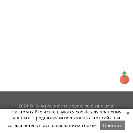
2024 © Копирование материалов разрешено
snookerist.ru
только при условии гиперссылки на
На этом сайте используются cookie для хранения
данных. Продолжая использовать этот сайт, вы
соглашаетесь с использованием cookie.
Принять