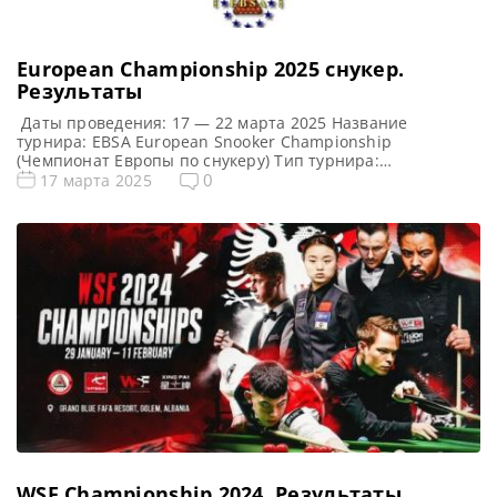
European Championship 2025 cнукер.
Результаты
Даты проведения: 17 — 22 марта 2025 Название
турнира: EBSA European Snooker Championship
(Чемпионат Европы по снукеру) Тип турнира:
Любительский (EBSA) Арена: Pine Beach Belek Hotel Место
0
17 марта 2025
проведения (населенный пункт, город, страна): Анталья,
Турция Победитель предыдущего турнира: Робби
МакГиган (Robbie McGuigan) Турнирная таблица
European Championship 2025: 1/16 финала 1/8 финала 1/4
финала 1/2 финала […]
WSF Championship 2024. Результаты,