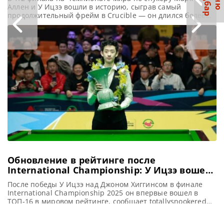
Аллен и У Ицзэ вошли в историю, сыграв самый
продолжительный фрейм в Crucible — он длился более
100 минут. Эпизод вызвал бурные обсуждения среди
игроков, экспертов и болельщиков, сообщает metrouk
Марк Аллен и У Ицзэ установили своеобразный рекорд,
сыграв самый продолжительный фрейм в истории
Crucible. Этот
Обновление в рейтинге после
International Championship: У Ицзэ вошел
в ТОП-16
После победы У Ицзэ над Джоном Хиггинсом в финале
International Championship 2025 он впервые вошел в
ТОП-16 в мировом рейтинге, сообщает totallysnookered
После триумфа на International Championship 2025 У Ицзэ
впервые достиг ТОП-16 в мировом рейтинге. Эта победа