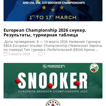
European Championship 2026 cнукер.
Результаты, турнирная таблица
Даты проведения: 8 — 14 марта 2026 Название турнира:
EBSA European Snooker Championship (Чемпионат Европы
по снукеру) Тип турнира: Любительский (EBSA) Арена:
Palace Hotel Место проведения (населенный пункт, город,
1
9 марта 2026
страна): Гандия, Испания Победитель предыдущего
турнира: Лайем Хайфилд Турнирная таблица European
Championship 2026: Чемпионата Европы 2026 cнукер —
турнирная сетка любительского турнира 1/16 финала 1/8
[…]