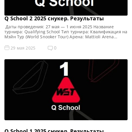
Q School 2 2025 cнукер. Результаты
Даты проведения: 27 мая — 1 июня 2025 Название
турнира: Qualifying School Тип турнира: Квалификация на
Мэйн Тур (World Snooker Tour) Арена: Mattioli Arena
Место проведения (населенный пункт, город, страна):
Лестер, Англия, Великобритания Примечание: Всего
0
29 мая 2025
будет разыграно восемь карт World Snooker Tour, а
финалисты (ПОБЕДИТЕЛИ) каждого из двух турниров
получат место в Мэйн Туре […]
Q School 1 2025 cнукер. Результаты