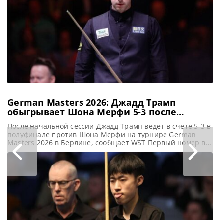
German Masters 2026: Джадд Трамп
обыгрывает Шона Мерфи 5-3 после
первой сессии
После начальной сессии Джадд Трамп ведет в счете 5-3 в
полуфинале против Шона Мерфи на турнире German
Masters 2026 в Берлине, сообщает WST Первый номер в
мировом рейтинге Джадд Трамп уверенно продвигается к
победе на турнире German Masters 2026, обыгрывая в
финале Шона Мерфи со счетом 5-3 после первой сессии.
Трамп стремится завоевать свой четвертый