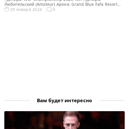
Любительский (Amateur) Арена: Grand Blue Fafa Resort
Место проведения (населенный пункт, город, страна):
0
29 января 2024
Голем (прибрежный поселок и административная
единица в графстве Тирана), Албания Победитель
предыдущего турнира: Ма Хайлун WSF Championship
2024 Расписание трансляций WSF Championship 2024
Призовой фонд WSF Championship […]
Вам будет интересно