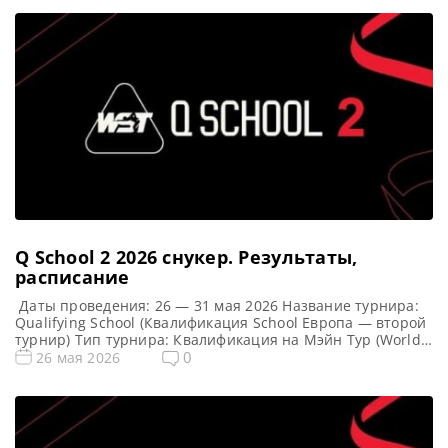
Q School 2 2026 cнукер. Результаты,
расписание
Даты проведения: 26 — 31 мая 2026 Название турнира:
Qualifying School (Квалификация School Европа — второй
турнир) Тип турнира: Квалификация на Мэйн Тур (World
Snooker Tour) Арена: Mattioli Arena Место проведения
0
26 мая 2026
(населенный пункт, город, страна): Лестер, Англия
Победители этого турнира: Примечание: Всего будет
разыграно восемь карт World Snooker Tour, а финалисты
(ПОБЕДИТЕЛИ) каждого из […]