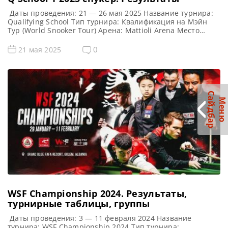
Даты проведения: 21 — 26 мая 2025 Название турнира:
Qualifying School Тип турнира: Квалификация на Мэйн
Тур (World Snooker Tour) Арена: Mattioli Arena Место
проведения (населенный пункт, город, страна): Лестер,
Англия, Великобритания Примечание: Всего будет
0
21 мая 2025
разыграно восемь карт World Snooker Tour, а финалисты
(ПОБЕДИТЕЛИ) каждого из двух турниров получат место в
Мэйн Туре на […]
С
р
М
е
н
ю
а
й
д
б
а
WSF Championship 2024. Результаты,
турнирные таблицы, группы
Даты проведения: 3 — 11 февраля 2024 Название
турнира: WSF Championship 2024 Тип турнира: