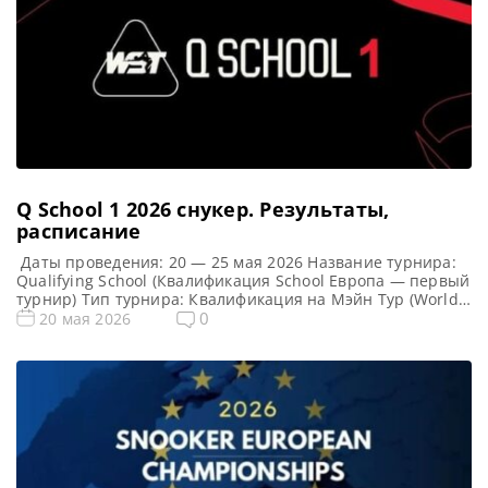
Q School 1 2026 cнукер. Результаты,
расписание
Даты проведения: 20 — 25 мая 2026 Название турнира:
Qualifying School (Квалификация School Европа — первый
турнир) Тип турнира: Квалификация на Мэйн Тур (World
Snooker Tour) Арена: Mattioli Arena Место проведения
0
20 мая 2026
(населенный пункт, город, страна): Лестер, Англия
Победители этого турнира: Примечание: Всего будет
разыграно восемь карт World Snooker Tour, а финалисты
(ПОБЕДИТЕЛИ) каждого из […]