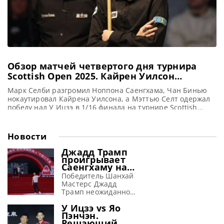
Обзор матчей четвертого дня турнира
Scottish Open 2025. Кайрен Уилсон
проигрывает Бинью
Марк Селби разгромил Ноппона Саенгхама, Чан Бинью
нокаутировал Кайрена Уилсона, а Мэттью Селт одержал
победу над У Ицзэ в 1/16 финала на турнире Scottish
Open 2025, сообщает WST Китаец Чан Бинью впервые в
своей карьере появится в четвертьфинале рейтингового
турнира. Он обыграл со счетом 4-1 Чемпиона мира 2024
Новости
года Кайрена Уилсона и вошел в восьмерку
Джадд Трамп
проигрывает
Саенгхаму на
турнире в
Победитель Шанхай
Тайюане
Мастерс Джадд
(видео)
Трамп неожиданно
потерпел
У Ицзэ vs Яо
поражение от
Пэнчэн.
Ноппона Саенгхама
Решающий
со счетом 3-6 в 1/16