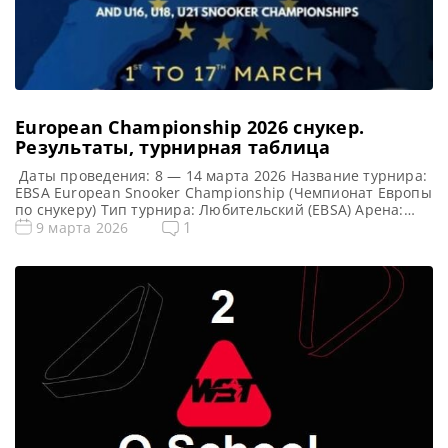
European Championship 2026 cнукер.
Результаты, турнирная таблица
Даты проведения: 8 — 14 марта 2026 Название турнира:
EBSA European Snooker Championship (Чемпионат Европы
по снукеру) Тип турнира: Любительский (EBSA) Арена:
Palace Hotel Место проведения (населенный пункт, город,
1
9 марта 2026
страна): Гандия, Испания Победитель предыдущего
турнира: Лайем Хайфилд Турнирная таблица European
Championship 2026: Чемпионата Европы 2026 cнукер —
турнирная сетка любительского турнира 1/16 финала 1/8
[…]