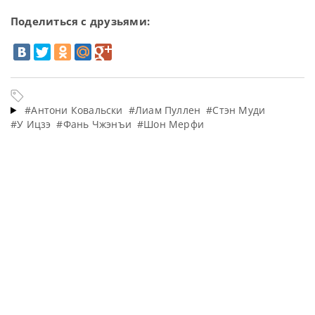
Поделиться с друзьями:
#Антони Ковальски
#Лиам Пуллен
#Стэн Муди
#У Ицзэ
#Фань Чжэнъи
#Шон Мерфи