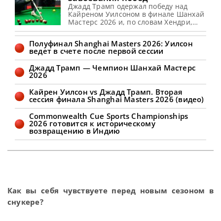
Джадд Трамп одержал победу над
Кайреном Уилсоном в финале Шанхай
Мастерс 2026 и, по словам Хендри,
просто создан для успеха в снукере,
сообщает WST Стивен Хендри
Полуфинал Shanghai Masters 2026: Уилсон
полагает, что Джадд Трамп способен
ведет в счете после первой сессии
вновь обрести свою лучшую форму в
текущем сезоне. Эти размышления он
Джадд Трамп — Чемпион Шанхай Мастерс
высказал в недавнем выпуске
2026
подкаста Snooker Club, касаясь
прошедшего турнира Shanghai
Кайрен Уилсон vs Джадд Трамп. Вторая
Masters. По
сессия финала Shanghai Masters 2026 (видео)
Commonwealth Cue Sports Championships
2026 готовится к историческому
возвращению в Индию
Как вы себя чувствуете перед новым сезоном в
снукере?