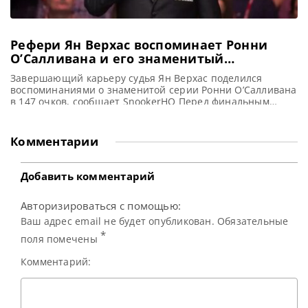
Рефери Ян Верхас воспоминает Ронни
О’Салливана и его знаменитый
максимальный брейк в 147 очков
Завершающий карьеру судья Ян Верхас поделился
воспоминаниями о знаменитой серии Ронни О’Салливана
в 147 очков, сообщает SnookerHQ Перед финальным
матчем Saudi Arabia Masters, в котором должны были
встретиться Нил Робертсон и Ронни О’Салливан, мир
снукера узнал о завершении карьеры известного рефери
Комментарии
Яна Верхаса. Голландский судья, начавший свою карьеру
в 1991 году, за годы работы стал
Добавить комментарий
Авторизироваться с помощью:
Ваш адрес email не будет опубликован. Обязательные
*
поля помечены
Комментарий: