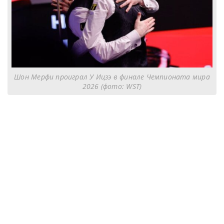
Шон Мерфи проиграл У Ицзэ в финале Чемпионата мира
2026 (фото: WST)