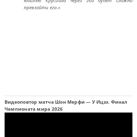
юбилею Крусибла через год будет сложно
превзойти его.»
Видеоповтор матча Шон Мерфи — У Ицзэ. Финал
Чемпионата мира 2026