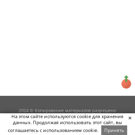
2024 © Копирование материалов разрешено
snookerist.ru
только при условии гиперссылки на
На этом сайте используются cookie для хранения
данных. Продолжая использовать этот сайт, вы
соглашаетесь с использованием cookie.
Принять