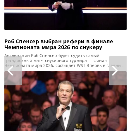
Чемпионом
Кайреном Уилсоном
и одержал
уверенную
Роб Спенсер выбран рефери в финале
Чемпионата мира 2026 по снукеру
Англичанин Роб Спенсер будет судить самый
грандиозный матч снукерного турнира — финал
Чемпионата мира 2026, сообщает WST Впервые главным
рефери финала крупнейшего снукерного турнира –
Чемпионата мира 2026 года, который пройдет в
Шеффилде, назначен англичанин Роб Спенсер. Путь
Спенсера в качестве рефери в рамках World Snooker Tour
начался в 2013 году. С тех пор он