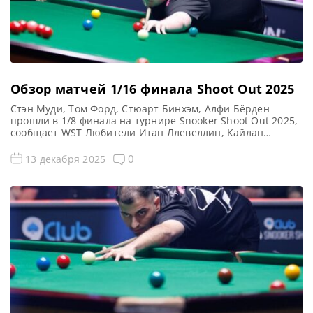
Обзор матчей 1/16 финала Shoot Out 2025
Стэн Муди, Том Форд, Стюарт Бинхэм, Алфи Бёрден
прошли в 1/8 финала на турнире Snooker Shoot Out 2025,
сообщает WST Любители Итан Ллевеллин, Кайлан
Патель, Халим Хуссейн, Зак Ричардсон и Алфи Бёрден
вышли в 1/8 финала турнира Shoot Out, победитель
0
13 декабря 2025
которого будет определен в субботу вечером. Матчи 1/8
финала стартуют в Блэкпуле в 22:00. А […]