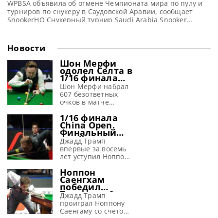
WPBSA объявила об отмене Чемпионата мира по пулу и
турниров по снукеру в Саудовской Аравии, сообщает
SnookerHQ Снукерный турнир Saudi Arabia Snooker
Masters, который всего два года проводился в Саудовской
Аравии, отменен. Несмотря на то, что это решение может
не вызывать большого удивления, оно ставит перед
Новости
спортом ряд непростых вопросов. Профессиональная
ассоциация бильярда и снукера
Шон Мерфи
одолел Селта в
1/16 финала
турнира в
Шон Мерфи набрал
Тайюане,
607 безответных
установив
очков в матче
новый рекорд
против Мэттью
1/16 финала
Селта, разгромив
China Open.
его со счетом 6-0 и
Финальный
выйдя в 1/8 финала
фрейм матча
на турнире China
Джадд Трамп
Джадд Трамп
Open 2026,
впервые за восемь
vs Ноппон
сообщает WST Шон
лет уступил Ноппону
Саенгхам
Мерфи установил
Саенгхаму, проиграв
(видео)
Ноппон
новый рекорд в
со счетом 3-6 в 1/16
Саенгхам
профессиональном
финала на турнире
победил
матче по количеству
China Open 2026 в
Трампа, а Сяо
очков, набранных
Китае Ноппон
Джадд Трамп
Годун нанес
подряд без ответа
Саенгхам одержал
проиграл Ноппону
поражение
со стороны
свою вторую в
Саенгаму со счетом
Макгиллу в