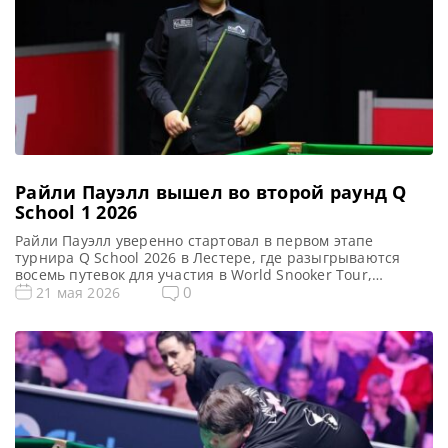
Райли Пауэлл вышел во второй раунд Q
School 1 2026
Райли Пауэлл уверенно стартовал в первом этапе
турнира Q School 2026 в Лестере, где разыгрываются
восемь путевок для участия в World Snooker Tour,
сообщает WST Молодой снукерист из Уэльса Райли
0
21 мая 2026
Пауэлл успешно стартовал на первом этапе
квалификационного турнира Q School 2026, проходящего
в Лестере. Он одержал убедительную победу над
Велианом Димитровым со счетом 4-0. В […]