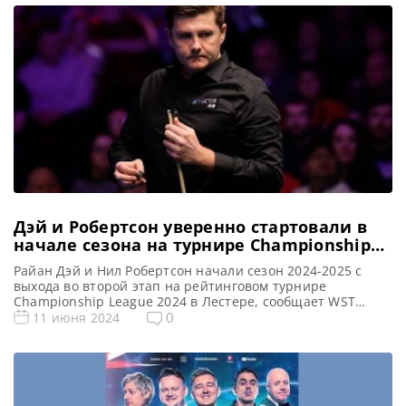
Мэйн Туре на […]
Дэй и Робертсон уверенно стартовали в
начале сезона на турнире Championship
League 2024
Райан Дэй и Нил Робертсон начали сезон 2024-2025 с
выхода во второй этап на рейтинговом турнире
Championship League 2024 в Лестере, сообщает WST
Новости Championship League 2024 (рейтинговый)
0
11 июня 2024
Championship League 2024 (снукер, рейтинговый):
результаты, расписание Championship League 2024
(рейтинговый). Расписание трансляций Райан Дэй и Нил
Робертсон вышли во второй групповой этап
рейтингового турнира Championship League […]