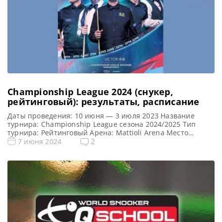
Championship League 2024 (снукер,
рейтинговый): результаты, расписание
Даты проведения: 10 июня — 3 июля 2023 Название
турнира: Championship League сезона 2024/2025 Тип
турнира: Рейтинговый Арена: Mattioli Arena Место
проведения (населенный пункт, город, страна): Лестер,
2
7 июня 2024
Англия, Великобритания Победитель предыдущего
турнира: Шон Мерфи Аллистер Картер победитель
рейтингово турнира Championship League 2024 по
снукеру !!! Формат Championship League 2024
(рейтинговый) Подробный формат Лиги Чемпионата по
[…]