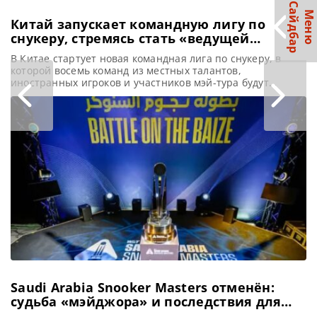
С
р
М
е
н
ю
а
й
д
б
а
Китай запускает командную лигу по
снукеру, стремясь стать «ведущей
державой»
В Китае стартует новая командная лига по снукеру, в
которой восемь команд из местных талантов,
иностранных игроков и участников мэй-тура будут
сражаться с мая по декабрь, сообщает metrouk Стремясь
утвердиться в качестве лидирующей нации в мире
снукера, Китай инициировал создание новой командной
лиги. Этот шаг является частью амбициозного плана по
трансформации из просто «бильярдной державы»
Saudi Arabia Snooker Masters отменён:
судьба «мэйджора» и последствия для
мирового рейтинга по снукеру