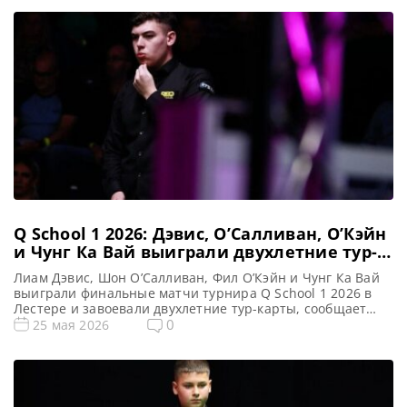
Q School 1 2026: Дэвис, О’Салливан, О’Кэйн
и Чунг Ка Вай выиграли двухлетние тур-
карты
Лиам Дэвис, Шон О’Салливан, Фил О’Кэйн и Чунг Ка Вай
выиграли финальные матчи турнира Q School 1 2026 в
Лестере и завоевали двухлетние тур-карты, сообщает
WST Четыре игрока — Лиам Дэвис, Фил О’Кэйн, Шон
0
25 мая 2026
О’Салливан и Чунг Ка Вай — успешно преодолели первый
этап турнира Q School 1 2026, получив двухлетние
профессиональные тур-карты в Лестере. […]