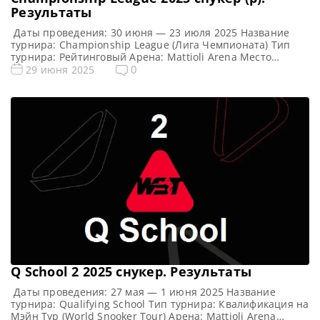
Результаты
Даты проведения: 30 июня — 23 июля 2025 Название
турнира: Championship League (Лига Чемпионата) Тип
турнира: Рейтинговый Арена: Mattioli Arena Место
проведения (населенный пункт, город, страна): Лестер,
0
29 июня 2025
Англия Победитель предыдущего турнира: Аллистер
Картер Формат Лиги Чемпионов 2025 (рейтинговый)
Подробный формат Championship League Турнир
разделен на три этапа, при этом все матчи на всех
этапах […]
Q School 2 2025 cнукер. Результаты
Даты проведения: 27 мая — 1 июня 2025 Название
турнира: Qualifying School Тип турнира: Квалификация на
Мэйн Тур (World Snooker Tour) Арена: Mattioli Arena