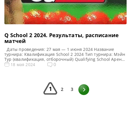
Q School 2 2024. Результаты, расписание
матчей
Даты проведения: 27 мая — 1 июня 2024 Название
турнира: Квалификация School 2 2024 Тип турнира: Мэйн
Тур (квалификация, отборочный) Qualifying School Арена:
Morningside Arena Место проведения (населенный пункт,
0
18 мая 2024
город, страна): Лестер, Англия, Великобритания
Победитель предыдущего турнира: — Все новости и
результаты Q School 2024 Q School 1 2024. Расписание —
трансляции Призовой фонд […]
1
2
3