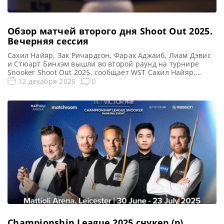
Обзор матчей второго дня Shoot Out 2025.
Вечерняя сессия
Сахил Найяр, Зак Ричардсон, Фарах Аджаиб, Лиам Дэвис
и Стюарт Бинхэм вышли во второй раунд на турнире
Snooker Shoot Out 2025, сообщает WST Сахил Найяр,
ставший профессионалом в начале текущего года,
0
12 декабря 2025
одержал свою вторую победу, одолев Антони Ковальски в
напряженном матче. И прошел во второй раунд турнира
Shoot Out (Шут-Аут) в Блэкпуле. Найяр, хотя и […]
Championship League 2025 снукер (р).