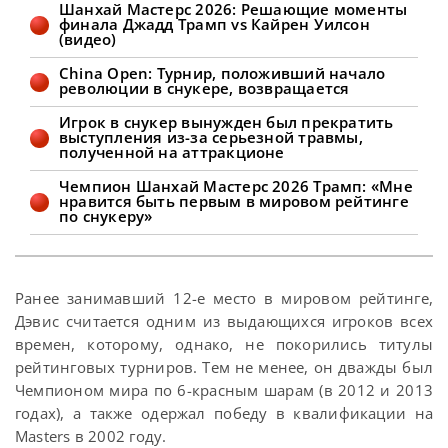
Шанхай Мастерс 2026: Решающие моменты
2026. Пара вышла на вторую сессию
финала Джадд Трамп vs Кайрен Уилсон
со счетом 7-3 в пользу бристольца.
(видео)
Затем во второй он взял стартовый
фрейм и лидировал 8-3. Сенчури в 103
China Open: Турнир, положивший начало
очка позволил Кайрену отыграться
революции в снукере, возвращается
Игрок в снукер вынужден был прекратить
выступления из-за серьезной травмы,
полученной на аттракционе
Чемпион Шанхай Мастерс 2026 Трамп: «Мне
нравится быть первым в мировом рейтинге
по снукеру»
Ранее занимавший 12-е место в мировом рейтинге,
Дэвис считается одним из выдающихся игроков всех
времен, которому, однако, не покорились титулы
рейтинговых турниров. Тем не менее, он дважды был
Чемпионом мира по 6-красным шарам (в 2012 и 2013
годах), а также одержал победу в квалификации на
Masters в 2002 году.