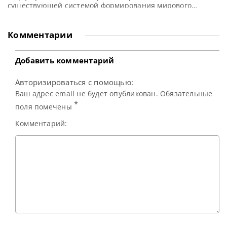
существующей системой формирования мирового
рейтинга и согласился в этом вопросе с жалобой Марка
Аллена, сообщает SnookerHQ И Шон Мерфи, и Марк
Аллен солидарны во мнении о необходимости
Комментарии
пересмотра действующей системы начисления очков в
официальном снукерном рейтинге. Вдохновленный своей
победой
Добавить комментарий
Авторизироваться с помощью:
Ваш адрес email не будет опубликован. Обязательные
*
поля помечены
Комментарий: