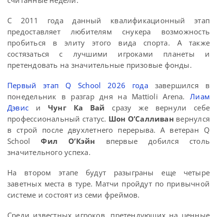
считанные недели.
С 2011 года данный квалификационный этап
предоставляет любителям снукера возможность
пробиться в элиту этого вида спорта. А также
состязаться с лучшими игроками планеты и
претендовать на значительные призовые фонды.
Первый этап Q School 2026 года
завершился в
понедельник в разгар дня на Mattioli Arena.
Лиам
Дэвис
и
Чунг Ка Вай
сразу же вернули себе
профессиональный статус.
Шон О’Салливан
вернулся
в строй после двухлетнего перерыва. А ветеран Q
School
Фил О’Кэйн
впервые добился столь
значительного успеха.
На втором этапе будут разыграны еще четыре
заветных места в туре. Матчи пройдут по привычной
системе и состоят из семи фреймов.
Среди известных игроков, претендующих на ценные