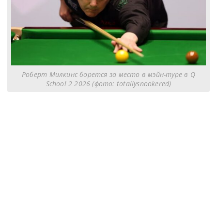
Роберт Милкинс борется за место в мэйн-туре в Q
School 2 2026 (фото: totallysnookered)