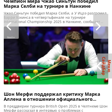
Чемпион мира Чжао Синьтун победил
Марка Селби на турнире в Нанкине
Чжао Синьтун победил Марка Селби, а У Ицзэ разгромил
Барри Хокинса в четвертьфинале на турнире
International Championship 2025 в Нанкине, сообщает
WST После победы на Чемпионате мира Чжао Синьтун
впервые достиг полуфинала на рейтинговом турнире,
одолев Марка Селби со счетом 6-5 на Международном
чемпионате 2025 (International Championship). В мае 28-
летний Чжао вошел в историю снукера.
С
р
М
е
н
ю
а
й
д
б
а
Шон Мерфи поддержал критику Марка
Аллена в отношении официального
мирового рейтинга по снукеру
В преддверии турнира British Open 2025 в Челтнеме Шон
Мерфи рассказал в интервью о проблемах с