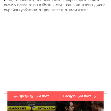
#Булчу Ревес
#Ван Юйчэнь
#Гун Чэньчжи
#Дуэн Джонс
#Крейш Гурбахани
#Крис Тоттен
#Лиам Дэвис
Предыдущий пост
Следующий пост