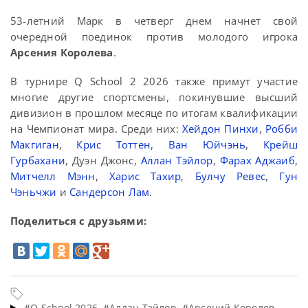
53-летний Марк в четверг днем начнет свой
очередной поединок против молодого игрока
Арсения Королева
.
В турнире Q School 2 2026 также примут участие
многие другие спортсмены, покинувшие высший
дивизион в прошлом месяце по итогам квалификации
на Чемпионат мира. Среди них:
Хейдон Пинхи
,
Робби
Макгиган
,
Крис Тоттен
,
Ван Юйчэнь
,
Крейш
Гурбахани
, Дуэн Джонс,
Аллан Тэйлор
,
Фарах Аджаиб
,
Митчелл Мэнн
,
Харис Тахир
,
Булчу Ревес
,
Гун
Чэньчжи
и
Сандерсон Лам
.
Поделиться с друзьями:
#Q School 2026
#Аллан Тэйлор
#Арсений Королев