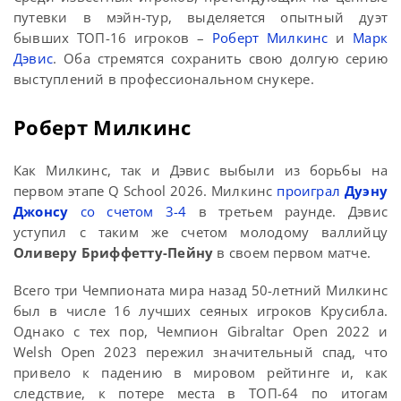
путевки в мэйн-тур, выделяется опытный дуэт
бывших ТОП-16 игроков –
Роберт Милкинс
и
Марк
Дэвис
. Оба стремятся сохранить свою долгую серию
выступлений в профессиональном снукере.
Роберт Милкинс
Как Милкинс, так и Дэвис выбыли из борьбы на
первом этапе Q School 2026. Милкинс
проиграл
Дуэну
Джонсу
со счетом 3-4
в третьем раунде. Дэвис
уступил с таким же счетом молодому валлийцу
Оливеру Бриффетту-Пейну
в своем первом матче.
Всего три Чемпионата мира назад 50-летний Милкинс
был в числе 16 лучших сеяных игроков Крусибла.
Однако с тех пор, Чемпион Gibraltar Open 2022 и
Welsh Open 2023 пережил значительный спад, что
привело к падению в мировом рейтинге и, как
следствие, к потере места в ТОП-64 по итогам