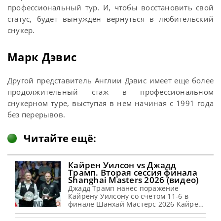
профессиональный тур. И, чтобы восстановить свой
статус, будет вынужден вернуться в любительский
снукер.
Марк Дэвис
Другой представитель Англии Дэвис имеет еще более
продолжительный стаж в профессиональном
снукерном туре, выступая в нем начиная с 1991 года
без перерывов.
Читайте ещё:
Кайрен Уилсон vs Джадд
Трамп. Вторая сессия финала
Shanghai Masters 2026 (видео)
Джадд Трамп нанес поражение
Кайрену Уилсону со счетом 11-6 в
финале Шанхай Мастерс 2026 Кайрен
Уилсон проиграл Джадду Трампу со
счетом 11-6 в финале Шанхай Мастерс