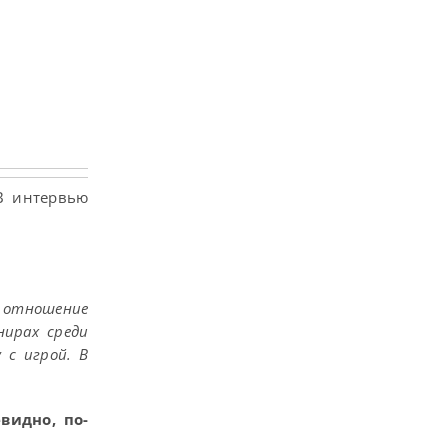
В интервью
е отношение
нирах среди
 с игрой. В
евидно, по-