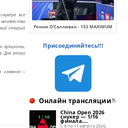
снукере все
ь множество
Ронни О’Салливан - 153 MAXIMUM
амый старый
Присоединяйтесь!!!
ю аукционы,
в. Для этого
я главное –
Онлайн трансляции
China Open 2026
снукер — 1/16
финала.
Трансляции
C 8 по 11 августа 2026,