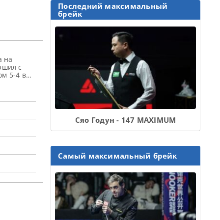
Последний максимальный
брейк
а на
ршил с
м 5-4 в
Сяо Годун - 147 MAXIMUM
Самый максимальный брейк