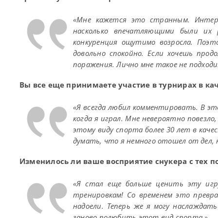
«Мне кажется это странным. Интере
насколько впечатляющими были их 
конкуренция ощутимо возросла. Поэ
довольно спокойно. Если хочешь про
поражения. Лично мне такое не подходи
Вы все еще принимаете участие в турнирах в ка
«Я всегда любил комментировать. В это
когда я играл. Мне невероятно повезло, 
этому виду спорта более 30 лет в каче
думать, что я немного отошел от дел, 
Изменилось ли ваше восприятие снукера с тех п
«Я стал еще больше ценить эту игр
тренировкам! Со временем это превр
надоели. Теперь же я могу наслаждат
заново полюбить этот вид спорта.»