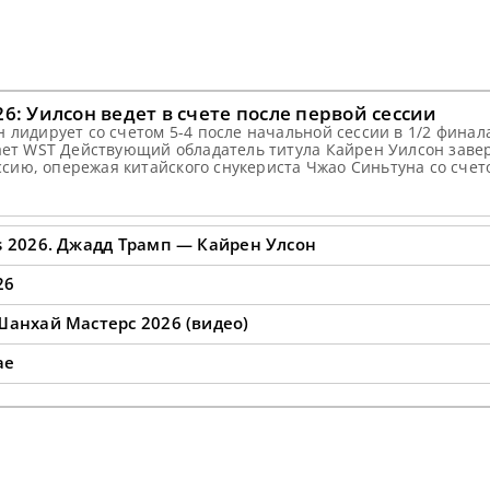
6: Уилсон ведет в счете после первой сессии
 лидирует со счетом 5-4 после начальной сессии в 1/2 финал
щает WST Действующий обладатель титула Кайрен Уилсон заве
ию, опережая китайского снукериста Чжао Синьтуна со счето
прошлом году Уилсон одержал победу над Чжао
s 2026. Джадд Трамп — Кайрен Улсон
26
Шанхай Мастерс 2026 (видео)
ае