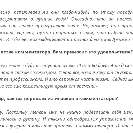
сно, переживали ли они когда-нибудь по этому поводу
результаты в лучшие годы? Очевидно, что за послед
тому они стали проигрывать чаще. Но, похоже, они пр
должать карьеру, нужно смириться с тем, что будешь ч
т. И я бы не смог выдерживать это так долго, как Джимми и
честве комментатора. Вам приносит это удовольствие?
м сезоне я буду выступать около 50 или 60 дней. Это даже
что я связан со снукером. И это все, чего я хочу от снукера
стве профессионала. И это огромная часть жизни. Сейчас 
но все еще комментирую время от времени.»
ор, как вы перешли из игроков в комментаторы?
у. Поскольку теперь мне не нужно подвергать себя из
атилось в рутину. И тысячи однообразных упражнений м
ься снукером в качестве зрителя и комментатора. И это 