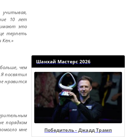
, учитывая,
ние 10 лет
инимают это
аще терпеть
 Кен.»
Шанхай Мастерс 2026
 больше, чем
. Я посвятил
мне нравится
нурительным
не порядком
помогло мне
Победитель - Джадд Трамп