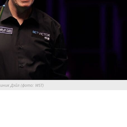
иник Дэйл (фото: WST)