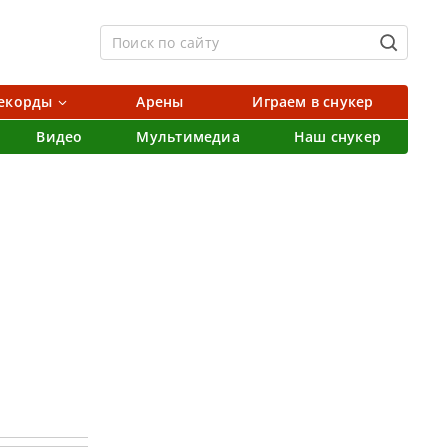
екорды
Арены
Играем в снукер
Видео
Мультимедиа
Наш снукер