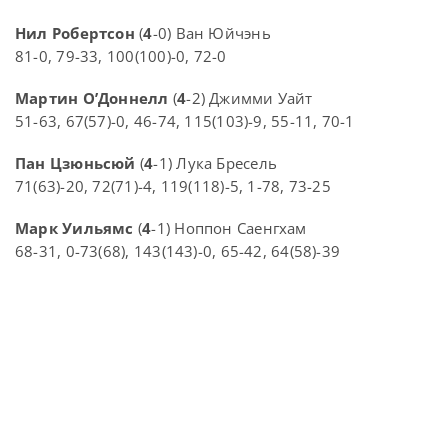
Нил Робертсон
(
4
-0) Ван Юйчэнь
81-0, 79-33, 100(100)-0, 72-0
Мартин О’Доннелл
(
4
-2) Джимми Уайт
51-63, 67(57)-0, 46-74, 115(103)-9, 55-11, 70-1
Пан Цзюньсюй
(
4
-1) Лука Бресель
71(63)-20, 72(71)-4, 119(118)-5, 1-78, 73-25
Марк Уильямс
(
4
-1) Ноппон Саенгхам
68-31, 0-73(68), 143(143)-0, 65-42, 64(58)-39