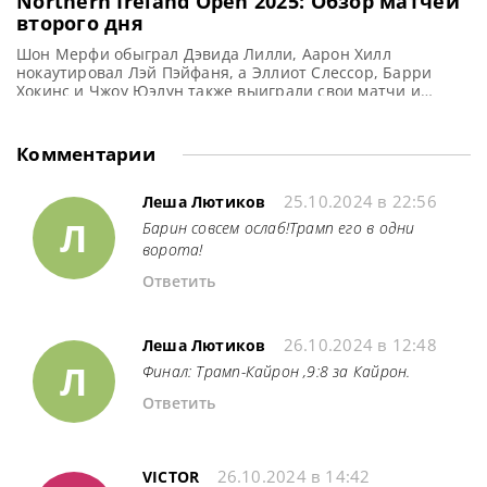
Northern Ireland Open 2025: Обзор матчей
второго дня
Шон Мерфи обыграл Дэвида Лилли, Аарон Хилл
нокаутировал Лэй Пэйфаня, а Эллиот Слессор, Барри
Хокинс и Чжоу Юэлун также выиграли свои матчи и
вышли в 1/16 финала на турнире Northern Ireland Open
2025 в Северной Ирландии, сообщает WST Аарон Хилл
постепенно укрепляет свою репутацию одного из лучших
Комментарии
игроков в снукер. Вчера он нокаутировал Лэй Пэйфаня
25.10.2024 в 22:56
Леша Лютиков
Л
Барин совсем ослаб!Трамп его в одни
ворота!
Ответить
26.10.2024 в 12:48
Леша Лютиков
Л
Финал: Трамп-Кайрон ,9:8 за Кайрон.
Ответить
26.10.2024 в 14:42
VICTOR