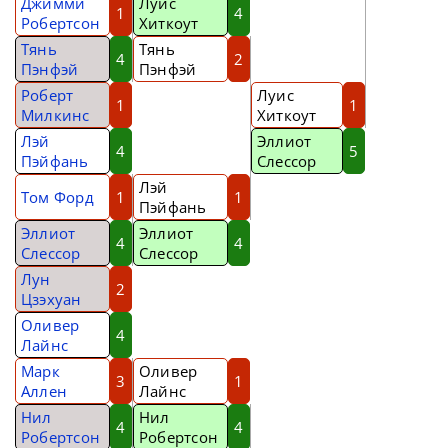
Джимми
Луис
1
4
Робертсон
Хиткоут
Тянь
Тянь
4
2
Пэнфэй
Пэнфэй
Роберт
Луис
1
1
Милкинс
Хиткоут
Лэй
Эллиот
4
5
Пэйфань
Слессор
Лэй
Том Форд
1
1
Пэйфань
Эллиот
Эллиот
4
4
Слессор
Слессор
Лун
2
Цзэхуан
Оливер
4
Лайнс
Марк
Оливер
3
1
Аллен
Лайнс
Нил
Нил
4
4
Робертсон
Робертсон