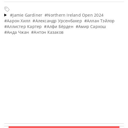
#Jamie Gardiner
#Northern Ireland Open 2024
#Аарон Хилл
#Александр Урсенбахер
#Аллан Тэйлор
#Аллистер Картер
#Алфи Бёрден
#Амир Сархош
#Анда Чжан
#Антон Казаков