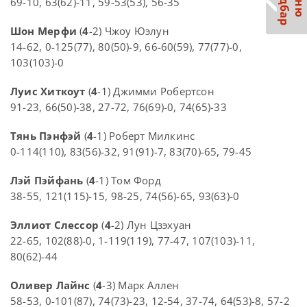
С
р
М
е
н
ю
а
й
д
б
а
69-10, 63(62)-11, 59-53(53), 56-35
Шон Мерфи
(
4
-2) Чжоу Юэлун
14-62, 0-125(77), 80(50)-9, 66-60(59), 77(77)-0,
103(103)-0
Луис Хиткоут
(
4
-1) Джимми Робертсон
91-23, 66(50)-38, 27-72, 76(69)-0, 74(65)-33
Тянь Пэнфэй
(
4
-1) Роберт Милкинс
0-114(110), 83(56)-32, 91(91)-7, 83(70)-65, 79-45
Лэй Пэйфань
(
4
-1) Том Форд
38-55, 121(115)-15, 98-25, 74(56)-65, 93(63)-0
Эллиот Слессор
(
4
-2) Лун Цзэхуан
22-65, 102(88)-0, 1-119(119), 77-47, 107(103)-11,
80(62)-44
Оливер Лайнс
(
4
-3) Марк Аллен
58-53, 0-101(87), 74(73)-23, 12-54, 37-74, 64(53)-8, 57-2