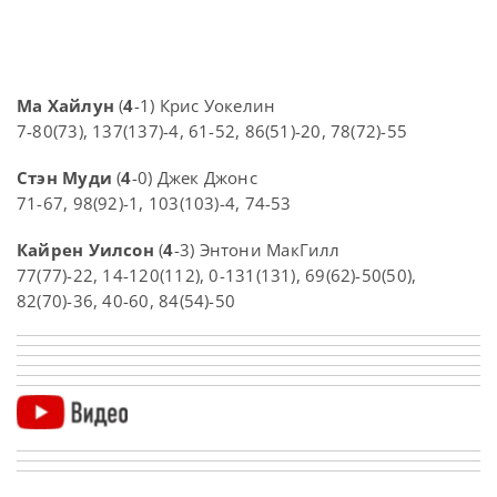
Ма Хайлун
(
4
-1) Крис Уокелин
7-80(73), 137(137)-4, 61-52, 86(51)-20, 78(72)-55
Стэн Муди
(
4
-0) Джек Джонс
71-67, 98(92)-1, 103(103)-4, 74-53
Кайрен Уилсон
(
4
-3) Энтони МакГилл
77(77)-22, 14-120(112), 0-131(131), 69(62)-50(50),
82(70)-36, 40-60, 84(54)-50