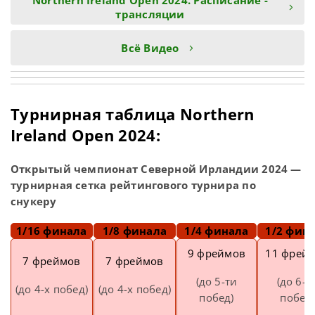
Northern Ireland Open 2024. Расписание -
трансляции
Всё Видео
Турнирная таблица Northern
Ireland Open 2024:
Открытый чемпионат Северной Ирландии 2024 —
турнирная сетка рейтингового турнира по
снукеру
1/16 финала
1/8 финала
1/4 финала
1/2 фин
9 фреймов
11 фрей
7 фреймов
7 фреймов
(до 5-ти
(до 6-т
(до 4-х побед)
(до 4-х побед)
побед)
побед)