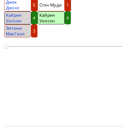
Джек
0
Стэн Муди
1
Джонс
Кайрен
Кайрен
4
4
Уилсон
Уилсон
Энтони
3
МакГилл