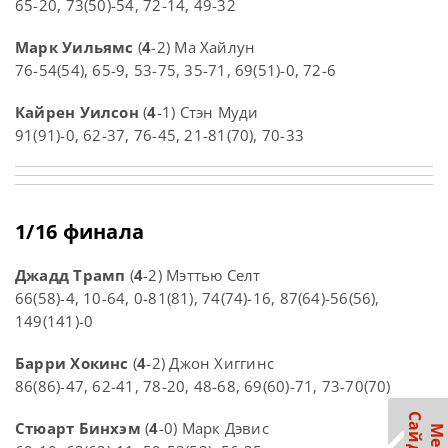
65-20, 73(50)-54, 72-14, 49-32
Марк Уильямс
(
4
-2) Ма Хайлун
76-54(54), 65-9, 53-75, 35-71, 69(51)-0, 72-6
Кайрен Уилсон
(
4
-1) Стэн Муди
91(91)-0, 62-37, 76-45, 21-81(70), 70-33
1/16 финала
Джадд Трамп
(
4
-2) Мэттью Селт
66(58)-4, 10-64, 0-81(81), 74(74)-16, 87(64)-56(56),
149(141)-0
Барри Хокинс
(
4
-2) Джон Хиггинс
86(86)-47, 62-41, 78-20, 48-68, 69(60)-71, 73-70(70)
Стюарт Бинхэм
(
4
-0) Марк Дэвис