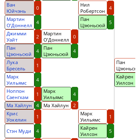
Ван
Нил
0
4
Юйчэнь
Робертсон
Мартин
Пан
4
5
О’Доннелл
Цзюньсюй
Джимми
Мартин
2
0
Уайт
О’Доннелл
Пан
Пан
4
4
Цзюньсюй
Цзюньсюй
Лука
Пан
1
Бресель
Цзюньсю
Марк
Кайрен
4
Уильямс
Уилсон
Ноппон
Марк
1
4
Саенгхам
Уильямс
Ма Хайлун
4
Ма Хайлун
2
Крис
Марк
1
1
Уокелин
Уильямс
Кайрен
Стэн Муди
4
5
Уилсон