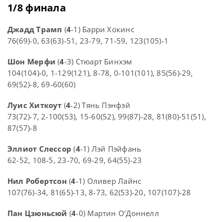
1/8 финала
Джадд Трамп
(
4
-1) Барри Хокинс
76(69)-0, 63(63)-51, 23-79, 71-59, 123(105)-1
Шон Мерфи
(
4
-3) Стюарт Бинхэм
104(104)-0, 1-129(121), 8-78, 0-101(101), 85(56)-29,
69(52)-8, 69-60(60)
Луис Хиткоут
(
4
-2) Тянь Пэнфэй
73(72)-7, 2-100(53), 15-60(52), 99(87)-28, 81(80)-51(51),
87(57)-8
Эллиот Слессор
(
4
-1) Лэй Пэйфань
62-52, 108-5, 23-70, 69-29, 64(55)-23
Нил Робертсон
(
4
-1) Оливер Лайнс
107(76)-34, 81(65)-13, 8-73, 62(53)-20, 107(107)-28
Пан Цзюньсюй
(
4
-0) Мартин О’Доннелл