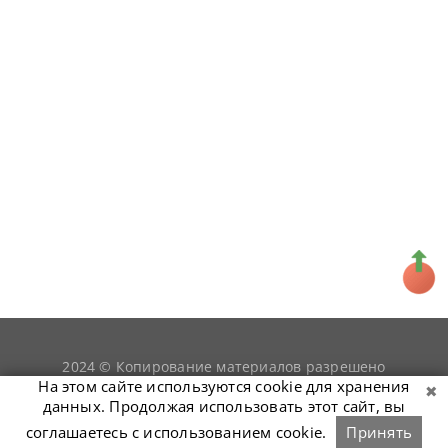
2024 © Копирование материалов разрешено
snookerist.ru
только при условии гиперссылки на
На этом сайте используются cookie для хранения
данных. Продолжая использовать этот сайт, вы
соглашаетесь с использованием cookie.
Принять