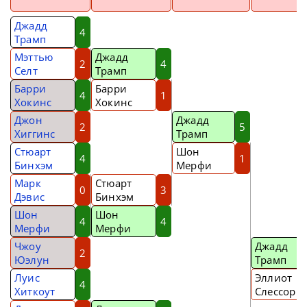
Джадд
4
Трамп
Мэттью
Джадд
2
4
Селт
Трамп
Барри
Барри
4
1
Хокинс
Хокинс
Джон
Джадд
2
5
Хиггинс
Трамп
Стюарт
Шон
4
1
Бинхэм
Мерфи
Марк
Стюарт
0
3
Дэвис
Бинхэм
Шон
Шон
4
4
Мерфи
Мерфи
Чжоу
Джадд
2
Юэлун
Трамп
Луис
Эллиот
4
Хиткоут
Слессор