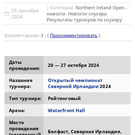
Northern Ireland Open -
| Категории:
25 сентября
новости
Новости снукера
,
,
2024
Результаты турниров по снукеру
Комментариев:
3 : (
Прокомментировать
)
Даты
20 — 27 октября 2024
проведения:
Название
Открытый чемпионат
турнира:
Северной Ирландии
2024
Тип турнира:
Рейтинговый
Арена:
Waterfront Hall
Место
проведения
Белфаст, Северная Ирландия,
(населенный