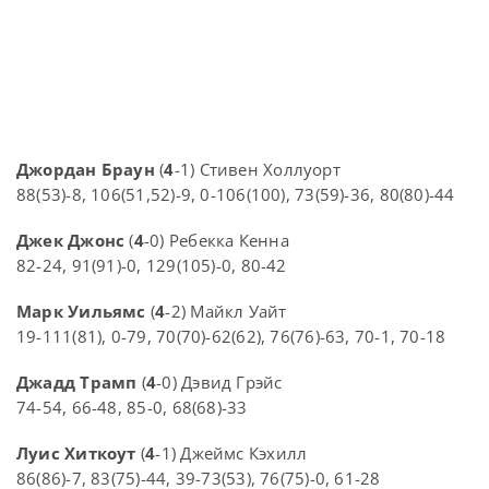
Джордан Браун
(
4
-1) Стивен Холлуорт
88(53)-8, 106(51,52)-9, 0-106(100), 73(59)-36, 80(80)-44
Джек Джонс
(
4
-0) Ребекка Кенна
82-24, 91(91)-0, 129(105)-0, 80-42
Марк Уильямс
(
4
-2) Майкл Уайт
19-111(81), 0-79, 70(70)-62(62), 76(76)-63, 70-1, 70-18
Джадд Трамп
(
4
-0) Дэвид Грэйс
74-54, 66-48, 85-0, 68(68)-33
Луис Хиткоут
(
4
-1) Джеймс Кэхилл
86(86)-7, 83(75)-44, 39-73(53), 76(75)-0, 61-28