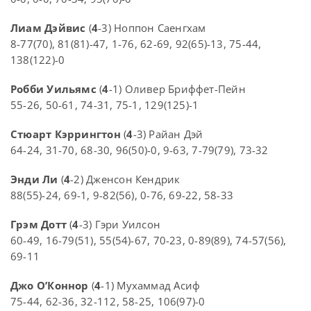
Лиам Дэйвис
(
4
-3) Ноппон Саенгхам
8-77(70), 81(81)-47, 1-76, 62-69, 92(65)-13, 75-44,
138(122)-0
Робби Уильямс
(
4
-1) Оливер Бриффет-Пейн
55-26, 50-61, 74-31, 75-1, 129(125)-1
Стюарт Кэррингтон
(
4
-3) Райан Дэй
64-24, 31-70, 68-30, 96(50)-0, 9-63, 7-79(79), 73-32
Энди Ли
(
4
-2) Дженсон Кендрик
88(55)-24, 69-1, 9-82(56), 0-76, 69-22, 58-33
Грэм Дотт
(
4
-3) Гэри Уилсон
60-49, 16-79(51), 55(54)-67, 70-23, 0-89(89), 74-57(56),
69-11
Джо О’Коннор
(
4
-1) Мухаммад Асиф
75-44, 62-36, 32-112, 58-25, 106(97)-0