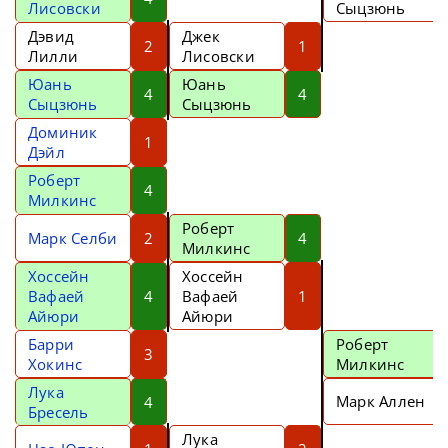
Лисовски
Сыцзюнь
Дэвид
Джек
2
1
Лилли
Лисовски
Юань
Юань
4
4
Сыцзюнь
Сыцзюнь
Доминик
1
Дэйл
Роберт
4
Милкинс
Роберт
Марк Селби
2
4
Милкинс
Хоссейн
Хоссейн
Вафаей
4
Вафаей
1
Айюри
Айюри
Барри
Роберт
3
Хокинс
Милкинс
Лука
Марк Аллен
4
Бресель
Лука