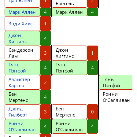
Цао Юпен
1
2
Бресель
Марк Аллен
4
Марк Аллен
4
Энди Хикс
1
Джон
4
Хиггинс
Сандерсон
Джон
3
1
Лам
Хиггинс
Тянь
Тянь
4
4
Пэнфэй
Пэнфэй
Аллистер
Тянь
2
Картер
Пэнфэй
Бен
Ронни
4
Мертенс
О’Салливан
Дэвид
Бен
3
0
Гилберт
Мертенс
Ронни
Ронни
4
4
О’Салливан
О’Салливан