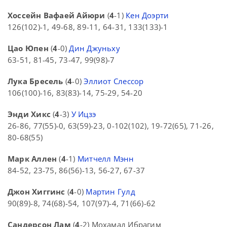
Хоссейн Вафаей Айюри
(
4
-1)
Кен Доэрти
126(102)-1, 49-68, 89-11, 64-31, 133(133)-1
Цао Юпен
(
4
-0)
Дин Джуньху
63-51, 81-45, 73-47, 99(98)-7
Лука Бресель
(
4
-0)
Эллиот Слессор
106(100)-16, 83(83)-14, 75-29, 54-20
Энди Хикс
(
4
-3)
У Ицзэ
26-86, 77(55)-0, 63(59)-23, 0-102(102), 19-72(65), 71-26,
80-68(55)
Марк Аллен
(
4
-1)
Митчелл Мэнн
84-52, 23-75, 86(56)-13, 56-27, 67-37
Джон Хиггинс
(
4
-0)
Мартин Гулд
90(89)-8, 74(68)-54, 107(97)-4, 71(66)-62
Сандерсон Лам
(
4
-2) Мохамад Ибрагим