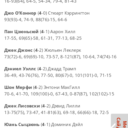
16-93(64), 64-5, 54-34, 79-4, 81-43
Джо О’Коннор
(
4
-0) Стюарт Кэррингтон
93(93)-4, 74-9, 88(76)-15, 64-6
Пан Цзюньсюй
(
4
-1) Аарон Хилл
17-55, 69(65)-58, 61-31, 77-13, 68-25
Джек Джонс
(
4
-2) Жюльен Леклерк
73(72)-6, 69(69)-10, 73-57, 8-121(87), 10-64, 74(74)-16
Дэниел Уэллс
(
4
-2) Джадд Трамп
36-49, 43-76(76), 77-50, 80(67)-0, 101(101)-0, 71-15
Шон Мерфи
(
4
-2) Энтони МакГилл
70-6, 41-70, 109(100)-0, 67-43, 0-87(87), 102(102)-15
Джек Лисовски
(
4
-2) Дэвид Лилли
13-75(75), 73-47, 41-81(63), 69-18, 66(66)-18, 72-5
Юань Сыцзюнь
(
4
-1) Доминик Дэйл