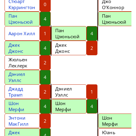
Стюарт
Джо
0
Кэррингтон
О’Коннор
Пан
Пан
4
Цзюньсюй
Цзюньсюй
Пан
Аарон Хилл
1
4
Цзюньсюй
Джек
Джек
4
2
Джонс
Джонс
Жюльен
2
Леклерк
Дэниел
4
Уэллс
Джадд
Дэниел
2
1
Трамп
Уэллс
Шон
Шон
4
4
Мерфи
Мерфи
Энтони
Шон
2
МакГилл
Мерфи
Джек
Юань
4