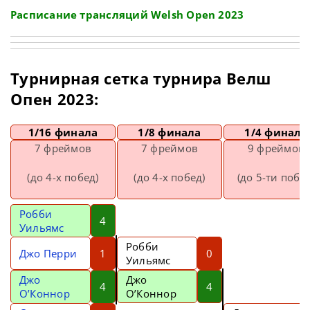
Расписание трансляций Welsh Open 2023
Турнирная сетка турнира Велш
Опен 2023:
1/16 финала
1/8 финала
1/4 финала
7 фреймов
7 фреймов
9 фреймов
(до 4-х побед)
(до 4-х побед)
(до 5-ти побед
Робби
4
Уильямс
Робби
Джо Перри
1
0
Уильямс
Джо
Джо
4
4
О’Коннор
О’Коннор