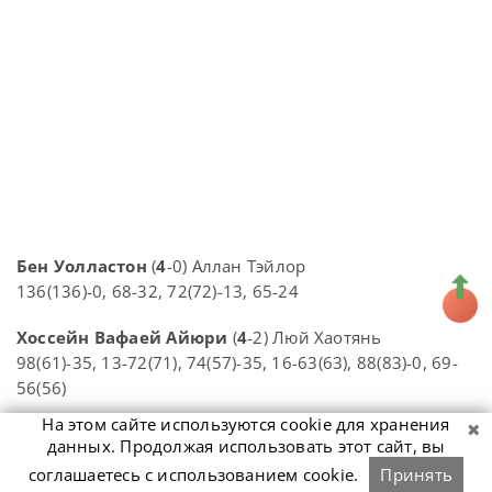
Бен Уолластон
(
4
-0) Аллан Тэйлор
136(136)-0, 68-32, 72(72)-13, 65-24
Хоссейн Вафаей Айюри
(
4
-2) Люй Хаотянь
98(61)-35, 13-72(71), 74(57)-35, 16-63(63), 88(83)-0, 69-
56(56)
На этом сайте используются cookie для хранения
Кен Доэрти
(
4
-3) Тепчайа Ун-Ну
данных. Продолжая использовать этот сайт, вы
81-28, 37-65, 73(56)-0, 16-60, 62-26, 0-73(69), 57-8
соглашаетесь с использованием cookie.
Принять