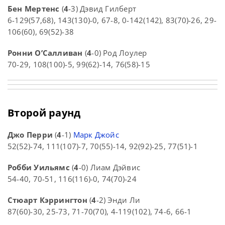
Бен Мертенс
(
4
-3) Дэвид Гилберт
6-129(57,68), 143(130)-0, 67-8, 0-142(142), 83(70)-26, 29-
106(60), 69(52)-38
Ронни О’Салливан
(
4
-0) Род Лоулер
70-29, 108(100)-5, 99(62)-14, 76(58)-15
Второй раунд
Джо Перри
(
4
-1)
Марк Джойс
52(52)-74, 111(107)-7, 70(55)-14, 92(92)-25, 77(51)-1
Робби Уильямс
(
4
-0) Лиам Дэйвис
54-40, 70-51, 116(116)-0, 74(70)-24
Стюарт Кэррингтон
(
4
-2) Энди Ли
87(60)-30, 25-73, 71-70(70), 4-119(102), 74-6, 66-1