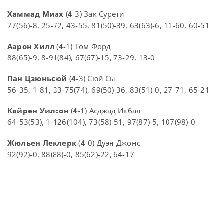
Хаммад Миах
(
4
-3) Зак Сурети
77(56)-8, 25-72, 43-55, 81(50)-39, 63(63)-6, 11-60, 60-51
Аарон Хилл
(
4
-1) Том Форд
88(65)-9, 8-91(84), 67(67)-15, 73-29, 13-0
Пан Цзюньсюй
(
4
-3) Сюй Сы
56-35, 1-81, 33-75(74), 69(50)-36, 83(51)-0, 27-71, 65-21
Кайрен Уилсон
(
4
-1) Асджад Икбал
64-53(53), 1-126(104), 73(58)-51, 97(87)-5, 107(98)-0
Жюльен Леклерк
(
4
-0) Дуэн Джонс
92(92)-0, 88(88)-0, 85(62)-22, 64-17