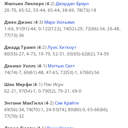
Жюльен Леклерк
(
4
-2)
Джордан Браун
20-70, 65-52, 53-44, 65-44, 38-69, 78(73)-18
Джек Джонс
(
4
-3)
Марк Уильямс
1-66, 91(91)-44, 0-122(122), 74(52)-29, 72(66)-54, 26-48,
77(73)-36
Джадд Трамп
(
4
-2)
Луис Хиткоут
80(55)-27, 4-73, 19-79, 52-51, 65(65)-62(62), 74-59
Дэниел Уэллс
(
4
-1)
Мэттью Селт
74(74)-7, 69(61)-48, 47-65, 72(53)-1, 67(60)-56
Шон Мерфи
(
4
-1) Пэн Исун
62-21, 97(54)-1, 0-79(52), 79-21, 69-0
Энтони МакГилл
(
4
-2)
Сэм Крэйги
69(56)-34, 78(70)-1, 24-93(74), 80(80)-0, 65-66(66),
77(70)-32
Дэвид Лилли
(
4
-1)
Рики Уолден