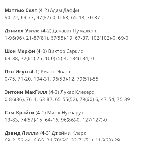
Мэттью Селт
(
4
-2) Адам Даффи
90-22, 69-77, 97(87)-0, 0-63, 65-48, 70-37
Дэниел Уэллс
(
4
-2) Дечават Пумдженг
1-96(96), 21-87(81), 67(55)-19, 67-37, 102(102)-0, 69-0
Шон Мерфи
(
4
-0) Виктор Саркис
69-38, 72(61)-25, 100(75)-4, 134(134)-0
Пэн Исун
(
4
-1) Рианн Эванс
0-75, 71-20, 104-31, 96(53)-12, 79(51)-55
Энтони МакГилл
(
4
-3) Лукас Клекерс
0-86(86), 76-4, 63-87, 65-55(52), 79(60)-6, 47-54, 75-39
Сэм Крэйги
(
4
-1) Минк Нутчарут
13-83, 74(57)-15, 64-16, 96(86)-0, 127(127)-0
Дэвид Лилли
(
4
-3) Джейми Кларк
69-2, 52-44, 6-65, 24-70(64), 33-71(51), 116(63)-29,