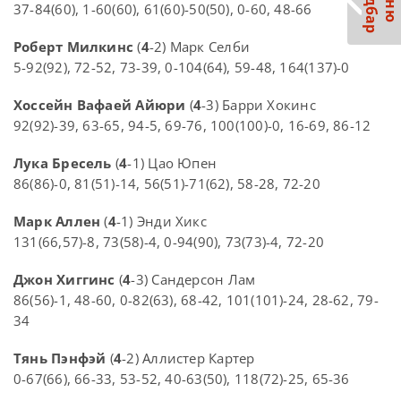
С
р
М
е
н
ю
а
й
д
б
а
37-84(60), 1-60(60), 61(60)-50(50), 0-60, 48-66
Роберт Милкинс
(
4
-2) Марк Селби
5-92(92), 72-52, 73-39, 0-104(64), 59-48, 164(137)-0
Хоссейн Вафаей Айюри
(
4
-3) Барри Хокинс
92(92)-39, 63-65, 94-5, 69-76, 100(100)-0, 16-69, 86-12
Лука Бресель
(
4
-1) Цао Юпен
86(86)-0, 81(51)-14, 56(51)-71(62), 58-28, 72-20
Марк Аллен
(
4
-1) Энди Хикс
131(66,57)-8, 73(58)-4, 0-94(90), 73(73)-4, 72-20
Джон Хиггинс
(
4
-3) Сандерсон Лам
86(56)-1, 48-60, 0-82(63), 68-42, 101(101)-24, 28-62, 79-
34
Тянь Пэнфэй
(
4
-2) Аллистер Картер
0-67(66), 66-33, 53-52, 40-63(50), 118(72)-25, 65-36