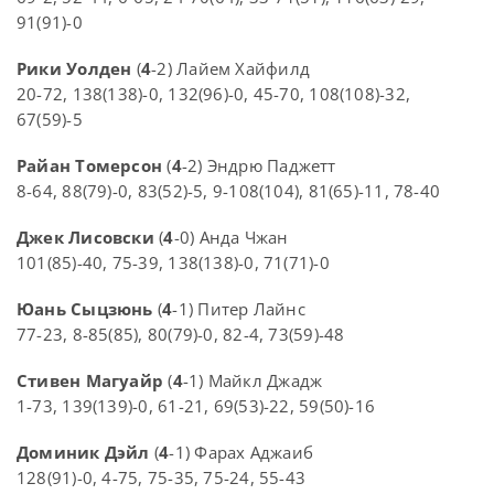
91(91)-0
Рики Уолден
(
4
-2) Лайем Хайфилд
20-72, 138(138)-0, 132(96)-0, 45-70, 108(108)-32,
67(59)-5
Райан Томерсон
(
4
-2) Эндрю Паджетт
8-64, 88(79)-0, 83(52)-5, 9-108(104), 81(65)-11, 78-40
Джек Лисовски
(
4
-0) Анда Чжан
101(85)-40, 75-39, 138(138)-0, 71(71)-0
Юань Сыцзюнь
(
4
-1) Питер Лайнс
77-23, 8-85(85), 80(79)-0, 82-4, 73(59)-48
Стивен Магуайр
(
4
-1) Майкл Джадж
1-73, 139(139)-0, 61-21, 69(53)-22, 59(50)-16
Доминик Дэйл
(
4
-1) Фарах Аджаиб
128(91)-0, 4-75, 75-35, 75-24, 55-43