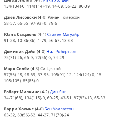
134(134)-0, 114(114)-19, 14-69, 56-22, 80-39
Джек Лисовски
(
4
-0) Райан Томерсон
58-57, 66-55, 97(93)-0, 79-6
Юань Сыцзюнь
(
4
-1)
Стивен Магуайр
91-28, 10-86(86), 1-79, 56-67, 13-63
Доминик Дэйл
(
4
-0)
Нил Робертсон
75(71)-26, 65-9, 72(56)-0, 74-29
Марк Селби
(
4
-3) Си Цзяхой
57(56)-48, 48-69, 37-95, 105(91)-12, 124(124)-0, 15-
105(105), 85(85)-0
Роберт Милкинс
(
4
-2)
Дин Янг
34-71(68), 134(115)-9, 60-25, 43-51, 87(83)-13, 65-33
Барри Хокинс
(
4
-0)
Бен Уолластон
63-32, 63(56)-52, 44-27, 71(70)-24