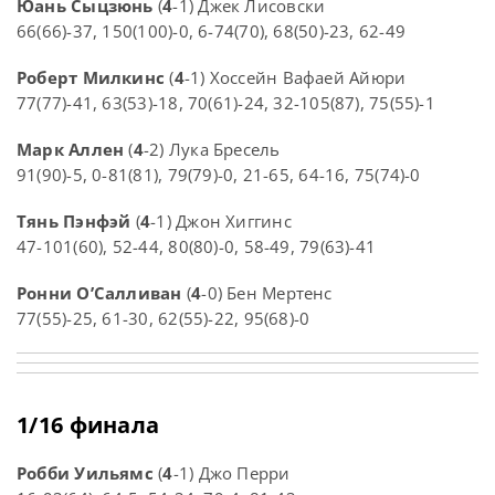
Юань Сыцзюнь
(
4
-1) Джек Лисовски
66(66)-37, 150(100)-0, 6-74(70), 68(50)-23, 62-49
Роберт Милкинс
(
4
-1) Хоссейн Вафаей Айюри
77(77)-41, 63(53)-18, 70(61)-24, 32-105(87), 75(55)-1
Марк Аллен
(
4
-2) Лука Бресель
91(90)-5, 0-81(81), 79(79)-0, 21-65, 64-16, 75(74)-0
Тянь Пэнфэй
(
4
-1) Джон Хиггинс
47-101(60), 52-44, 80(80)-0, 58-49, 79(63)-41
Ронни О’Салливан
(
4
-0) Бен Мертенс
77(55)-25, 61-30, 62(55)-22, 95(68)-0
1/16 финала
Робби Уильямс
(
4
-1) Джо Перри