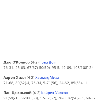
Джо О’Коннор
(
4
-2)
Грэм Дотт
76-31, 25-63, 67(67)-50(50), 95-5, 49-89, 108(108)-24
Аарон Хилл
(
4
-2)
Хаммад Миах
71-68, 80(62)-4, 76-34, 5-71(56), 24-62, 85(68)-11
Пан Цзюньсюй
(
4
-2)
Кайрен Уилсон
91(59)-1, 39-100(53), 17-87(67), 78-0, 82(56)-31, 69-37