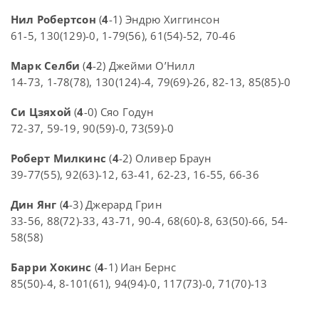
Нил Робертсон
(
4
-1) Эндрю Хиггинсон
61-5, 130(129)-0, 1-79(56), 61(54)-52, 70-46
Марк Селби
(
4
-2) Джейми О’Нилл
14-73, 1-78(78), 130(124)-4, 79(69)-26, 82-13, 85(85)-0
Си Цзяхой
(
4
-0) Сяо Годун
72-37, 59-19, 90(59)-0, 73(59)-0
Роберт Милкинс
(
4
-2) Оливер Браун
39-77(55), 92(63)-12, 63-41, 62-23, 16-55, 66-36
Дин Янг
(
4
-3) Джерард Грин
33-56, 88(72)-33, 43-71, 90-4, 68(60)-8, 63(50)-66, 54-
58(58)
Барри Хокинс
(
4
-1) Иан Бернс
85(50)-4, 8-101(61), 94(94)-0, 117(73)-0, 71(70)-13