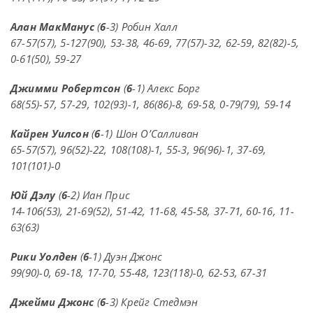
Алан МакМанус
(
6
-3) Робин Халл
67-57(57), 5-127(90), 53-38, 46-69, 77(57)-32, 62-59, 82(82)-5,
0-61(50), 59-27
Джимми Робертсон
(
6
-1) Алекс Борг
68(55)-57, 57-29, 102(93)-1, 86(86)-8, 69-58, 0-79(79), 59-14
Кайрен Уилсон
(
6
-1) Шон О’Салливан
65-57(57), 96(52)-22, 108(108)-1, 55-3, 96(96)-1, 37-69,
101(101)-0
Юй Дэлу
(
6
-2) Иан Прис
14-106(53), 21-69(52), 51-42, 11-68, 45-58, 37-71, 60-16, 11-
63(63)
Рики Уолден
(
6
-1) Дуэн Джонс
99(90)-0, 69-18, 17-70, 55-48, 123(118)-0, 62-53, 67-31
Джейми Джонс
(
6
-3) Крейг Стедмэн