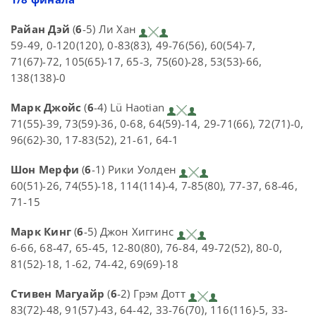
Райан Дэй
(
6
-5) Ли Хан
59-49, 0-120(120), 0-83(83), 49-76(56), 60(54)-7,
71(67)-72, 105(65)-17, 65-3, 75(60)-28, 53(53)-66,
138(138)-0
Марк Джойс
(
6
-4) Lü Haotian
71(55)-39, 73(59)-36, 0-68, 64(59)-14, 29-71(66), 72(71)-0,
96(62)-30, 17-83(52), 21-61, 64-1
Шон Мерфи
(
6
-1) Рики Уолден
60(51)-26, 74(55)-18, 114(114)-4, 7-85(80), 77-37, 68-46,
71-15
Марк Кинг
(
6
-5) Джон Хиггинс
6-66, 68-47, 65-45, 12-80(80), 76-84, 49-72(52), 80-0,
81(52)-18, 1-62, 74-42, 69(69)-18
Стивен Магуайр
(
6
-2) Грэм Дотт
83(72)-48, 91(57)-43, 64-42, 33-76(70), 116(116)-5, 33-