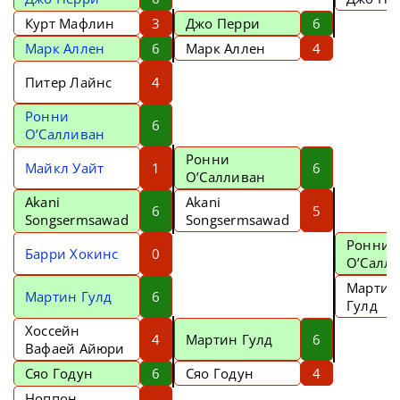
Курт Мафлин
3
Джо Перри
6
Марк Аллен
6
Марк Аллен
4
Питер Лайнс
4
Ронни
6
О’Салливан
Ронни
Майкл Уайт
1
6
О’Салливан
Akani
Akani
6
5
Songsermsawad
Songsermsawad
Ронни
Барри Хокинс
0
О’Салл
Мартин
Мартин Гулд
6
Гулд
Хоссейн
4
Мартин Гулд
6
Вафаей Айюри
Сяо Годун
6
Сяо Годун
4
Ноппон