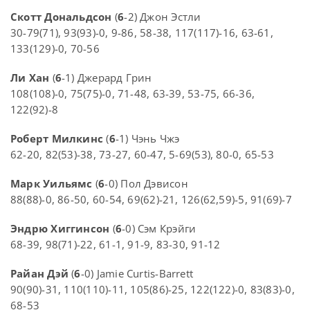
Скотт Дональдсон
(
6
-2) Джон Эстли
30-79(71), 93(93)-0, 9-86, 58-38, 117(117)-16, 63-61,
133(129)-0, 70-56
Ли Хан
(
6
-1) Джерард Грин
108(108)-0, 75(75)-0, 71-48, 63-39, 53-75, 66-36,
122(92)-8
Роберт Милкинс
(
6
-1) Чэнь Чжэ
62-20, 82(53)-38, 73-27, 60-47, 5-69(53), 80-0, 65-53
Марк Уильямс
(
6
-0) Пол Дэвисон
88(88)-0, 86-50, 60-54, 69(62)-21, 126(62,59)-5, 91(69)-7
Эндрю Хиггинсон
(
6
-0) Сэм Крэйги
68-39, 98(71)-22, 61-1, 91-9, 83-30, 91-12
Райан Дэй
(
6
-0) Jamie Curtis-Barrett
90(90)-31, 110(110)-11, 105(86)-25, 122(122)-0, 83(83)-0,
68-53