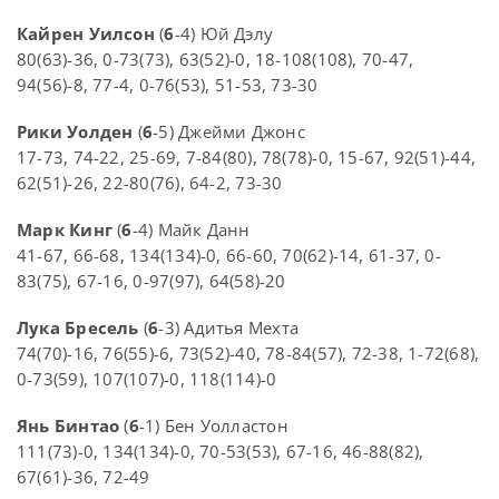
Кайрен Уилсон
(
6
-4) Юй Дэлу
80(63)-36, 0-73(73), 63(52)-0, 18-108(108), 70-47,
94(56)-8, 77-4, 0-76(53), 51-53, 73-30
Рики Уолден
(
6
-5) Джейми Джонс
17-73, 74-22, 25-69, 7-84(80), 78(78)-0, 15-67, 92(51)-44,
62(51)-26, 22-80(76), 64-2, 73-30
Марк Кинг
(
6
-4) Майк Данн
41-67, 66-68, 134(134)-0, 66-60, 70(62)-14, 61-37, 0-
83(75), 67-16, 0-97(97), 64(58)-20
Лука Бресель
(
6
-3) Адитья Мехта
74(70)-16, 76(55)-6, 73(52)-40, 78-84(57), 72-38, 1-72(68),
0-73(59), 107(107)-0, 118(114)-0
Янь Бинтао
(
6
-1) Бен Уолластон
111(73)-0, 134(134)-0, 70-53(53), 67-16, 46-88(82),
67(61)-36, 72-49