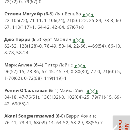
72(72)-0, 79(67)-0
Стивен Магуайр
(
6
-5) Лян Веньбо
22-105(72), 71-11, 1-106(74), 71(56)-22, 25-84, 73-3, 60-
67, 118(117)-1, 64-42, 42-64, 67(67)-8
Джо Перри
(
6
-3) Курт Мафлин
62-52, 128(128)-0, 78-49, 53-14, 22-66, 4-69(54), 66-10,
8-78, 58-24
Марк Аллен
(
6
-4) Питер Лайнс
96(57)-15, 73-36, 67-45, 45-74, 0-80(80), 72-0, 71(60)-5,
1-70(62), 0-72(68), 119(119)-1
Ронни О’Салливан
(
6
-1) Майкл Уайт
84-18, 47-76(51), 136(132)-0, 102(64)-25, 79(71)-15, 69-
42, 69(65)-1
Akani Songsermsawad
(
6
-0) Барри Хокинс
76-41, 73-44, 68(59)-14, 64-52, 58-29, 88(55)-7