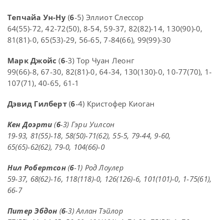
Тепчайа Ун-Ну
(
6
-5) Эллиот Слессор
64(55)-72, 42-72(50), 8-54, 59-37, 82(82)-14, 130(90)-0,
81(81)-0, 65(53)-29, 56-65, 7-84(66), 99(99)-30
Марк Джойс
(
6
-3) Тор Чуан Леонг
99(66)-8, 67-30, 82(81)-0, 64-34, 130(130)-0, 10-77(70), 1-
107(71), 40-65, 61-1
Дэвид Гилберт
(
6
-4) Кристофер Киоган
Кен Доэрти
(
6
-3) Гэри Уилсон
19-93, 81(55)-18, 58(50)-71(62), 55-5, 79-44, 9-60,
65(65)-62(62), 79-0, 104(66)-0
Нил Робертсон
(
6
-1) Род Лоулер
59-37, 68(62)-16, 118(118)-0, 126(126)-6, 101(101)-0, 1-75(61),
66-7
Питер Эбдон
(
6
-3) Аллан Тэйлор