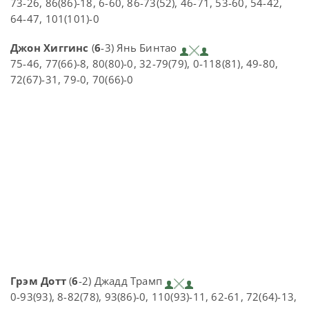
73-26, 86(86)-18, 6-60, 86-73(52), 46-71, 53-60, 54-42,
64-47, 101(101)-0
Джон Хиггинс
(
6
-3) Янь Бинтао
75-46, 77(66)-8, 80(80)-0, 32-79(79), 0-118(81), 49-80,
72(67)-31, 79-0, 70(66)-0
Грэм Дотт
(
6
-2) Джадд Трамп
0-93(93), 8-82(78), 93(86)-0, 110(93)-11, 62-61, 72(64)-13,