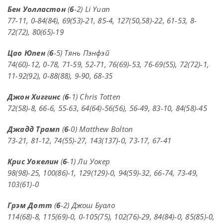
Бен Уолластон
(
6
-2) Li Yuan
77-11, 0-84(84), 69(53)-21, 85-4, 127(50,58)-22, 61-53, 8-
72(72), 80(65)-19
Цао Юпен
(
6
-5) Тянь Пэнфэй
74(60)-12, 0-78, 71-59, 52-71, 76(69)-53, 76-69(55), 72(72)-1,
11-92(92), 0-88(88), 9-90, 68-35
Джон Хиггинс
(
6
-1) Chris Totten
72(58)-8, 66-6, 55-63, 64(64)-56(56), 56-49, 83-10, 84(58)-45
Джадд Трамп
(
6
-0) Matthew Bolton
73-21, 81-12, 74(55)-27, 143(137)-0, 73-17, 67-41
Крис Уокелин
(
6
-1) Ли Уокер
98(98)-25, 100(86)-1, 129(129)-0, 94(59)-32, 66-74, 73-49,
103(61)-0
Грэм Дотт
(
6
-2) Джош Буало
114(68)-8, 115(69)-0, 0-105(75), 102(76)-29, 84(84)-0, 85(85)-0,