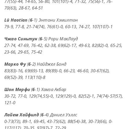
77(55)-44, 14-65, 56-80, 101(101)-4, 71-32, 75(56)-1, 76-
70(63), 28-67, 64-51
Lü Haotian
(
6
-1) Энтони Хэмилтон
79-9, 77-8, 21-74(74), 76(61)-0, 60-13, 74-27, 107(107)-1
Чжао Синьтун
(
6
-5) Рори МакЛауд
27-74, 47-69, 76-42, 62-38, 69(62)-17, 49-63, 82(82)-0, 65-25,
23-66, 29-65, 75-42
Марко Фу
(
6
-2) Найджел Бонд
83(83)-16, 69(69)-13, 89(89)-0, 66-23, 46-60, 30-67(62),
69(52)-39, 113(110)-8
Шон Мерфи
(
6
-1) Хамза Акбар
30-72, 77-0, 129(74,55)-0, 129(129)-0, 82(52)-1, 74(74)-57(57),
121-0
Лайем Хайфилд
(
6
-4) Дэниел Уэллс
0-73(73), 89-1, 69-45, 43-75(62), 88(54)-38, 30-73(66), 0-
117(117), 70-35, 97(97)-7, 72-29