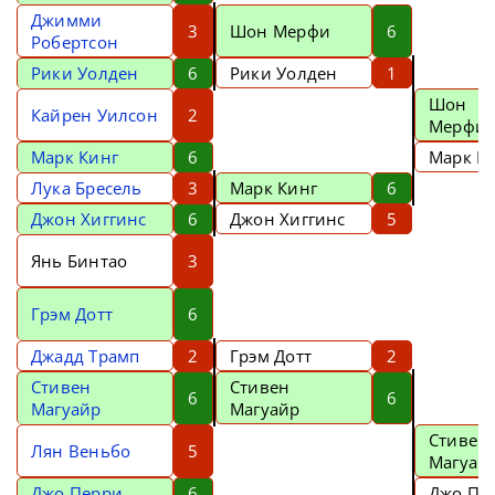
Джимми
3
Шон Мерфи
6
Робертсон
Рики Уолден
6
Рики Уолден
1
Шон
Кайрен Уилсон
2
Мерфи
Марк Кинг
6
Марк К
Лука Бресель
3
Марк Кинг
6
Джон Хиггинс
6
Джон Хиггинс
5
Янь Бинтао
3
Грэм Дотт
6
Джадд Трамп
2
Грэм Дотт
2
Стивен
Стивен
6
6
Магуайр
Магуайр
Стивен
Лян Веньбо
5
Магуай
Джо Перри
6
Джо Пе