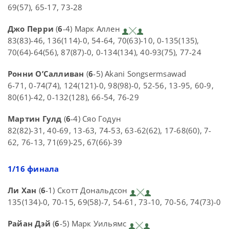
69(57), 65-17, 73-28
Джо Перри
(
6
-4) Марк Аллен
83(83)-46, 136(114)-0, 54-64, 70(63)-10, 0-135(135),
70(64)-64(56), 87(87)-0, 0-134(134), 40-93(75), 77-24
Ронни О’Салливан
(
6
-5) Akani Songsermsawad
6-71, 0-74(74), 124(121)-0, 98(98)-0, 52-56, 13-95, 60-9,
80(61)-42, 0-132(128), 66-54, 76-29
Мартин Гулд
(
6
-4) Сяо Годун
82(82)-31, 40-69, 13-63, 74-53, 63-62(62), 17-68(60), 7-
62, 76-13, 71(69)-25, 67(66)-39
1/16 финала
Ли Хан
(
6
-1) Скотт Дональдсон
135(134)-0, 70-15, 69(58)-7, 54-61, 73-10, 70-56, 74(73)-0
Райан Дэй
(
6
-5) Марк Уильямс