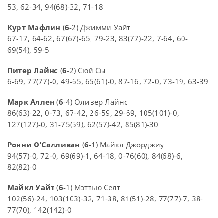
53, 62-34, 94(68)-32, 71-18
Курт Мафлин
(
6
-2) Джимми Уайт
67-17, 64-62, 67(67)-65, 79-23, 83(77)-22, 7-64, 60-
69(54), 59-5
Питер Лайнс
(
6
-2) Сюй Сы
6-69, 77(77)-0, 49-65, 65(61)-0, 87-16, 72-0, 73-19, 63-39
Марк Аллен
(
6
-4) Оливер Лайнс
86(63)-22, 0-73, 67-42, 26-59, 29-69, 105(101)-0,
127(127)-0, 31-75(59), 62(57)-42, 85(81)-30
Ронни О’Салливан
(
6
-1) Майкл Джорджиу
94(57)-0, 72-0, 69(69)-1, 64-18, 0-76(60), 84(68)-6,
82(82)-0
Майкл Уайт
(
6
-1) Мэттью Селт
102(56)-24, 103(103)-32, 71-38, 81(51)-28, 77(77)-7, 38-
77(70), 142(142)-0