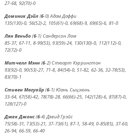
27-68, 92(70)-0
Доминик Дэйл
(
6
-0) Адам Даффи
135(130)-0, 56(52)-2, 105(61)-0, 69(68)-9, 69(65)-6, 81-0
Лян Веньбо
(
6
-1) Сандерсон Лам
85-37, 67-11, 8-99(53), 93(59)-24, 130(130)-0, 112(112)-0,
72(72)-0
Митчелл Мэнн
(
6
-2) Стюарт Кэррингтон
93(92)-0, 90(53)-27, 71-8, 84(54)-0, 51-82, 62-36, 32-78(53),
83(70)-1
Стивен Магуайр
(
6
-1) Юань Сыцзюнь
33-64, 67(58)-42, 78(78)-28, 66(66)-25, 142(128)-6, 87(87)-0,
128(127)-0
Джек Джонс
(
6
-4) Дэвид Грэйс
75(58)-31, 73(53)-21, 37-73(61), 87-1, 58-49, 0-85(85), 37-60,
26-94, 66-59, 66-40