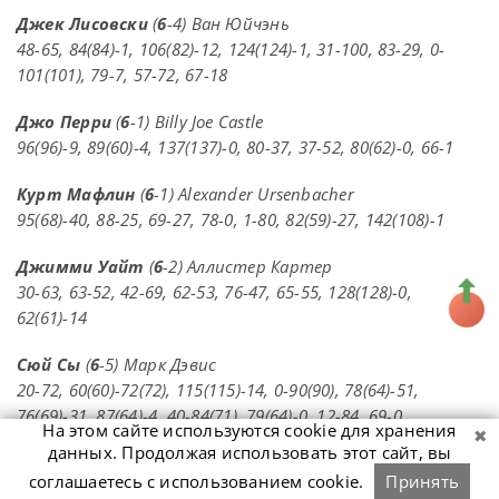
Джек Лисовски
(
6
-4) Ван Юйчэнь
48-65, 84(84)-1, 106(82)-12, 124(124)-1, 31-100, 83-29, 0-
101(101), 79-7, 57-72, 67-18
Джо Перри
(
6
-1) Billy Joe Castle
96(96)-9, 89(60)-4, 137(137)-0, 80-37, 37-52, 80(62)-0, 66-1
Курт Мафлин
(
6
-1) Alexander Ursenbacher
95(68)-40, 88-25, 69-27, 78-0, 1-80, 82(59)-27, 142(108)-1
Джимми Уайт
(
6
-2) Аллистер Картер
30-63, 63-52, 42-69, 62-53, 76-47, 65-55, 128(128)-0,
62(61)-14
Сюй Сы
(
6
-5) Марк Дэвис
20-72, 60(60)-72(72), 115(115)-14, 0-90(90), 78(64)-51,
76(69)-31, 87(64)-4, 40-84(71), 79(64)-0, 12-84, 69-0
На этом сайте используются cookie для хранения
данных. Продолжая использовать этот сайт, вы
Питер Лайнс
(
6
-5) Чжоу Юэлун
соглашаетесь с использованием cookie.
Принять
61-31, 67-33, 0-77(76), 66-47, 8-78(62), 0-72(68), 60-19, 0-