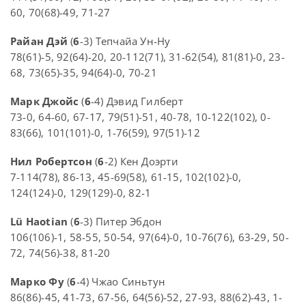
60, 70(68)-49, 71-27
Райан Дэй
(
6
-3) Тепчайа Ун-Ну
78(61)-5, 92(64)-20, 20-112(71), 31-62(54), 81(81)-0, 23-
68, 73(65)-35, 94(64)-0, 70-21
Марк Джойс
(
6
-4) Дэвид Гилберт
73-0, 64-60, 67-17, 79(51)-51, 40-78, 10-122(102), 0-
83(66), 101(101)-0, 1-76(59), 97(51)-12
Нил Робертсон
(
6
-2) Кен Доэрти
7-114(78), 86-13, 45-69(58), 61-15, 102(102)-0,
124(124)-0, 129(129)-0, 82-1
Lü Haotian
(
6
-3) Питер Эбдон
106(106)-1, 58-55, 50-54, 97(64)-0, 10-76(76), 63-29, 50-
72, 74(56)-38, 81-20
Марко Фу
(
6
-4) Чжао Синьтун
86(86)-45, 41-73, 67-56, 64(56)-52, 27-93, 88(62)-43, 1-