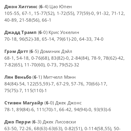
Джон Хиггинс
(
6
-4) Цао Юпен
105-55, 67-1, 15-77(52), 1-72(55), 77(59)-0, 91-32, 71-12,
40-89, 21-58(56), 66-1
Джадд Трамп
(
6
-0) Крис Уокелин
70-18, 96(52)-38, 65-14, 79(61)-20, 64-33, 74-0
Грэм Дотт
(
6
-5) Доминик Дэйл
68-1, 54-18, 0-76(68), 83(82)-0, 2-84(84), 78-9, 78(62)-42,
7-82(65), 11-70(60), 0-73, 79(52)-32
Лян Веньбо
(
6
-1) Митчелл Мэнн
84(84)-54, 122(55,59)-7, 67-29, 57-76, 70(66)-17,
75(75)-7, 115(110)-1
Стивен Магуайр
(
6
-0) Джек Джонс
78-1, 89(84)-6, 111(70)-1, 66-42, 94(94)-0, 93(93)-6
Джо Перри
(
6
-3) Джек Лисовски
63-50, 72-26, 68(63)-63(63), 0-82(51), 0-114(58,55), 50-