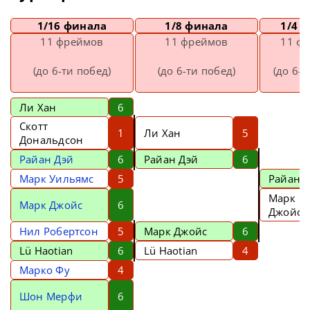
1/16 финала
1/8 финала
1/4 
11 фреймов
11 фреймов
11 ф
(до 6-ти побед)
(до 6-ти побед)
(до 6-т
Ли Хан
6
Скотт
1
Ли Хан
5
Дональдсон
Райан Дэй
6
Райан Дэй
6
Марк Уильямс
5
Райан 
Марк
Марк Джойс
6
Джойс
Нил Робертсон
5
Марк Джойс
6
Lü Haotian
6
Lü Haotian
4
Марко Фу
4
Шон Мерфи
6