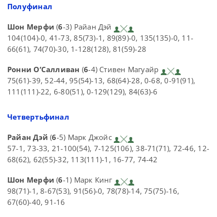
Полуфинал
Шон Мерфи
(
6
-3) Райан Дэй
104(104)-0, 41-73, 85(73)-1, 89(89)-0, 135(135)-0, 11-
66(61), 74(70)-30, 1-128(128), 81(59)-28
Ронни О’Салливан
(
6
-4) Стивен Магуайр
75(61)-39, 52-44, 95(54)-13, 68(64)-28, 0-68, 0-91(91),
111(111)-22, 6-80(51), 0-129(129), 84(63)-6
Четвертьфинал
Райан Дэй
(
6
-5) Марк Джойс
57-1, 73-33, 21-100(54), 7-125(106), 38-71(71), 72-46, 12-
68(62), 62(55)-32, 113(111)-1, 16-77, 74-42
Шон Мерфи
(
6
-1) Марк Кинг
98(71)-1, 8-67(53), 91(56)-0, 78(78)-14, 75(75)-16,
67(60)-40, 91-16