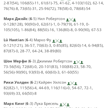
2-87(54), 106(65)-11, 61(61)-75, 41-62, 4-103(102), 62-14,
76(76)-8, 73(65)-31, 25-96(72), 78(58)-0, 78(68)-54
Марк Джойс
(
6
-5) Нил Робертсон
0-128(128), 90(90)-0, 62(61)-1, 0-79(79), 61-19, 0-
105(105), 1-86(84), 88(50)-16, 136(80)-8, 0-90(90), 67-53
Lü Haotian
(
6
-4) Марко Фу
0-121(121), 36-57, 70(63)-3, 0-85(85), 82(60)-14, 6-94(85),
87(87)-0, 28-77, 64-24, 38-89(80)
Шон Мерфи
(
6
-3) Джимми Робертсон
73-56(56), 72(68)-0, 20-101(83), 100(88)-23, 58-70,
56(56)-90(90), 93(93)-8, 60(60)-3, 61-60(55)
Рики Уолден
(
6
-2) Кайрен Уилсон
82(82)-1, 115(56)-4, 44-69, 116(116)-0, 54-67, 72-1,
93(69)-33, 66(50)-8
Марк Кинг
(
6
-3) Лука Бресель