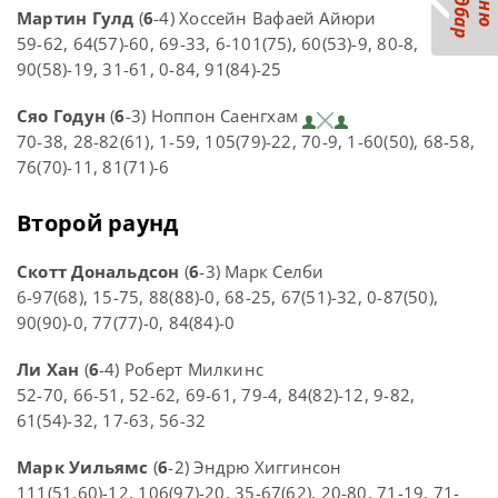
С
р
М
е
н
ю
а
й
д
б
а
Мартин Гулд
(
6
-4) Хоссейн Вафаей Айюри
59-62, 64(57)-60, 69-33, 6-101(75), 60(53)-9, 80-8,
90(58)-19, 31-61, 0-84, 91(84)-25
Сяо Годун
(
6
-3) Ноппон Саенгхам
70-38, 28-82(61), 1-59, 105(79)-22, 70-9, 1-60(50), 68-58,
76(70)-11, 81(71)-6
Второй раунд
Скотт Дональдсон
(
6
-3) Марк Селби
6-97(68), 15-75, 88(88)-0, 68-25, 67(51)-32, 0-87(50),
90(90)-0, 77(77)-0, 84(84)-0
Ли Хан
(
6
-4) Роберт Милкинс
52-70, 66-51, 52-62, 69-61, 79-4, 84(82)-12, 9-82,
61(54)-32, 17-63, 56-32
Марк Уильямс
(
6
-2) Эндрю Хиггинсон
111(51,60)-12, 106(97)-20, 35-67(62), 20-80, 71-19, 71-