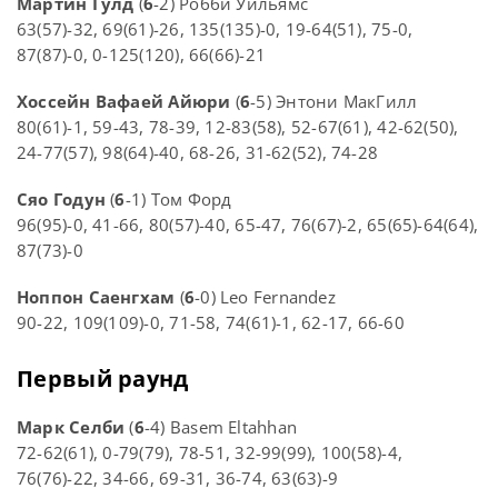
Мартин Гулд
(
6
-2) Робби Уильямс
63(57)-32, 69(61)-26, 135(135)-0, 19-64(51), 75-0,
87(87)-0, 0-125(120), 66(66)-21
Хоссейн Вафаей Айюри
(
6
-5) Энтони МакГилл
80(61)-1, 59-43, 78-39, 12-83(58), 52-67(61), 42-62(50),
24-77(57), 98(64)-40, 68-26, 31-62(52), 74-28
Сяо Годун
(
6
-1) Том Форд
96(95)-0, 41-66, 80(57)-40, 65-47, 76(67)-2, 65(65)-64(64),
87(73)-0
Ноппон Саенгхам
(
6
-0) Leo Fernandez
90-22, 109(109)-0, 71-58, 74(61)-1, 62-17, 66-60
Первый раунд
Марк Селби
(
6
-4) Basem Eltahhan
72-62(61), 0-79(79), 78-51, 32-99(99), 100(58)-4,
76(76)-22, 34-66, 69-31, 36-74, 63(63)-9