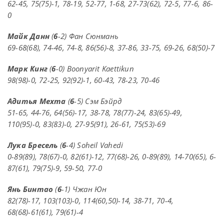
62-45, 75(75)-1, 78-19, 52-77, 1-68, 27-73(62), 72-5, 77-6, 86-
0
Майк Данн
(
6
-2) Фан Сюнмань
69-68(68), 74-46, 74-8, 86(56)-8, 37-86, 33-75, 69-26, 68(50)-7
Марк Кинг
(
6
-0) Boonyarit Kaettikun
98(98)-0, 72-25, 92(92)-1, 60-43, 78-23, 70-46
Адитья Мехта
(
6
-5) Сэм Бэйрд
51-65, 44-76, 64(56)-17, 38-78, 78(77)-24, 83(65)-49,
110(95)-0, 83(83)-0, 27-95(91), 26-61, 75(53)-69
Лука Бресель
(
6
-4) Soheil Vahedi
0-89(89), 78(67)-0, 82(61)-12, 77(68)-26, 0-89(89), 14-70(65), 6-
87(61), 79(75)-9, 59-50, 77-0
Янь Бинтао
(
6
-1) Чжан Юн
82(78)-17, 103(103)-0, 114(60,50)-14, 38-71, 70-4,
68(68)-61(61), 79(61)-4