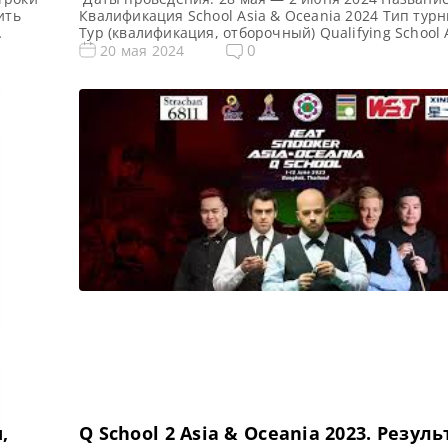
ить
Квалификация School Asia & Oceania 2024 Тип тур
Тур (квалификация, отборочный) Qualifying School
Academy Место проведения (населенный пункт, гор
0
20 мая 2024
Бангкок, Таиланд Победитель предыдущего турнир
новости и результаты Q School 2024 Q School 2 Asi
на.
2024. Расписание […]
,
Q School 2 Asia & Oceania 2023. Резуль