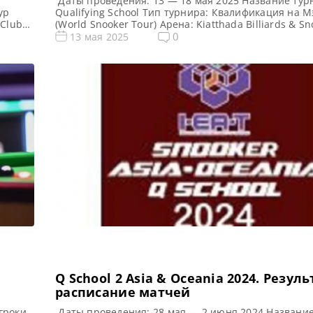
Даты проведения: 13 — 18 мая 2025 Название тур
ур
Qualifying School Тип турнира: Квалификация на М
 Club
(World Snooker Tour) Арена: Kiatthada Billiards & S
ангкок,
Место проведения (населенный пункт, город, стран
0
13 мая 2025
рты
Таиланд Примечание: Всего будет разыграно четы
 из
World Snooker Tour, а финалисты (ПОБЕДИТЕЛИ) ка
двух турниров получат место в Мэйн […]
Q School 2 Asia & Oceania 2024. Резуль
расписание матчей
гроки
Даты проведения: 28 мая — 2 июня 2024 Название