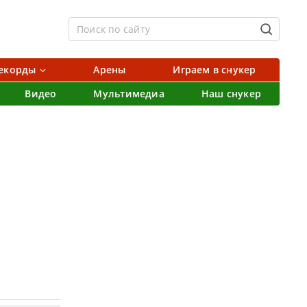
екорды
Арены
Играем в снукер
Видео
Мультимедиа
Наш снукер