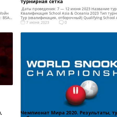
турнирная сетка
Даты проведения: 7 — 12 июня 2023 Название тур
 Мэйн
Квалификация School Asia & Oceania 2023 Тип тур
: BSAT
Тур (квалификация, отборочный) Qualifying School
трана):
Academy Место проведения (населенный пункт, гор
0
7 июня 2023
Все
Бангкок, Таиланд Победитель предыдущего турнир
eania
новости и результаты Q School 2023 Призовой фонд
Asia & Oceania 2023 […]
,
Чемпионат Мира 2020. Результаты, т