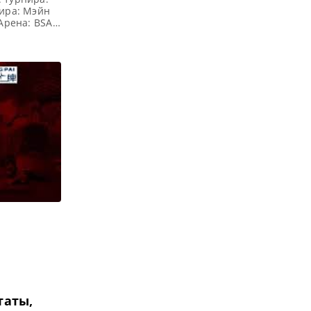
нира: Мэйн
 Арена: BSAT
од, страна):
а: — Все
a & Oceania
таты,