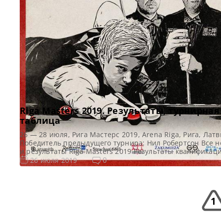
Riga Masters 2019. Результаты, турнирная
таблица
26 — 28 июля, Рига Мастерс 2019, Arena Riga, Рига, Лат
Победитель предыдущего турнира: Нил Робертсон Все н
и результаты Riga Masters 2019 Результаты квалификаци
Masters 2019 Онлайн трансляции Riga Masters 2019 Виде
0
26 июля 2019
Masters 2019 Турнирная сетка: 1/16 финала 1/8 финала 1
финала 1/2 финала Финал 7 фреймов (до 4-х побед) 7 ф
[…]
1