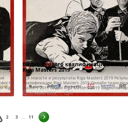
Видео первого квалификационного 
Riga Masters 2019
вия
Все новости и результаты Riga Masters 2019 Резул
овости
квалификации Riga Masters 2019 Онлайн трансляц
и Riga
Masters 2019 Видео Riga Masters 2019 Видеоповто
о Riga
Мастерс 2019. Первый квалификационный раунд в
0
11 июня 2019
/4
Видео матчей: Видео матча Джек Джонс — Тор Чуа
реймов
https://youtu.be/C2bvoKZK7QA Видео матча Майк 
Митчелл Мэнн https://youtu.be/IQJ2XaeCEok Видео 
Лоулер — Ян […]
2
3
...
11