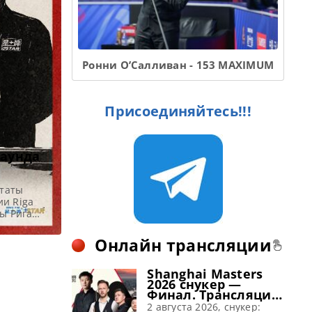
Ронни О’Салливан - 153 MAXIMUM
Присоединяйтесь!!!
раунда
ьтаты
ии Riga
ры Рига
 записи
н Леонг
Онлайн трансляции
Данн —
матча Род
Shanghai Masters
2026 снукер —
Финал. Трансляции
расписание
2 августа 2026, снукер: