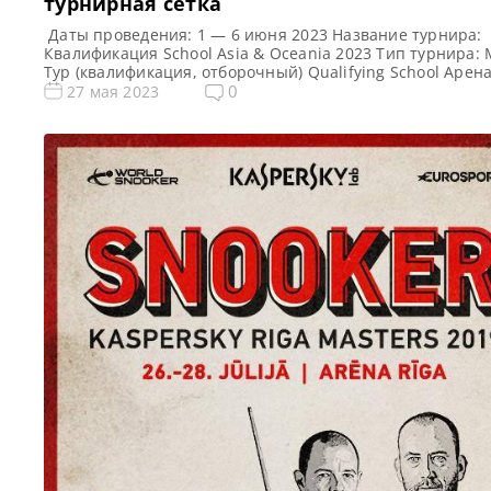
турнирная сетка
Даты проведения: 1 — 6 июня 2023 Название турнира:
Квалификация School Asia & Oceania 2023 Тип турнира:
Тур (квалификация, отборочный) Qualifying School Арена
Academy Место проведения (населенный пункт, город, с
0
27 мая 2023
Бангкок, Таиланд Победитель предыдущего турнира: — 
новости и результаты Q School 2023 Призовой фонд Q Sc
Asia & Oceania 2023 […]