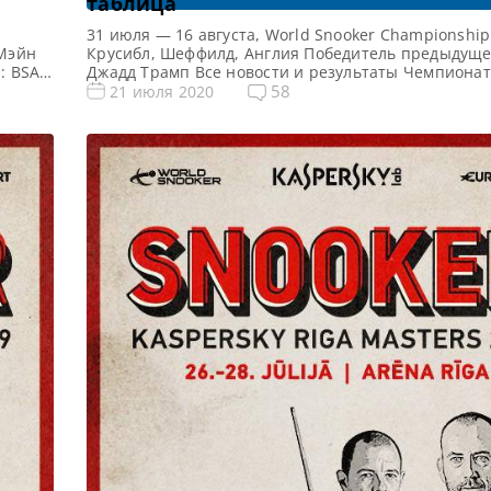
таблица
31 июля — 16 августа, World Snooker Championship
 Мэйн
Крусибл, Шеффилд, Англия Победитель предыдуще
: BSAT
Джадд Трамп Все новости и результаты Чемпиона
трана):
2020 Квалификация Чемпионата Мира 2020 Распи
58
21 июля 2020
Все
онлайн трансляций Чемпионата Мира 2020 Видео
hool 1
Мира 2020 Турнирная сетка: 1/16 финала 1/8 финал
финала 1/2 финала Финал 19 фреймов (до 10-ти поб