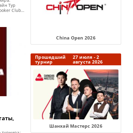
нира:
эйн Тур
nooker Club
а): Бангкок,
ре карты
ждого из
Сhina Open 2026
Прошедший
27 июля - 2
турнир
августа 2026
таты,
Шанхай Мастерс 2026
 турнира: