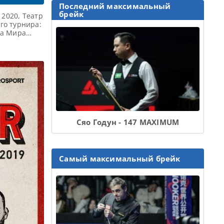
Последний максимальный
брейк
 2020, Театр
го турнира:
та Мира
сание
 Чемпионата
а 1/4
ед) […]
Сяо Годун - 147 MAXIMUM
Самый максимальный брейк