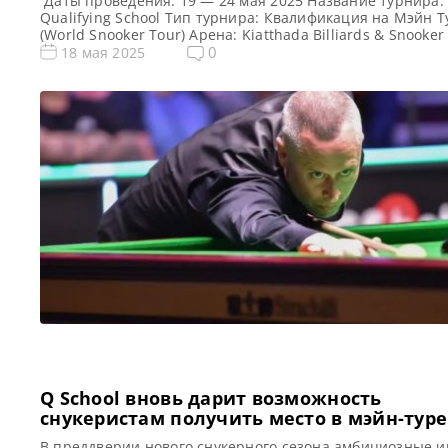
Даты проведения: 19 — 24 мая 2025 Название турнира:
Qualifying School Тип турнира: Квалификация на Мэйн Т
(World Snooker Tour) Арена: Kiatthada Billiards & Snooker
Место проведения (населенный пункт, город, страна): Б
0
18 мая 2025
Таиланд Примечание: Всего будет разыграно четыре ка
World Snooker Tour, а финалисты (ПОБЕДИТЕЛИ) каждого
двух турниров получат место в Мэйн […]
Q School вновь дарит возможность
снукеристам получить место в мэйн-туре
В преддверии нового снукерного сезона амбициозные и