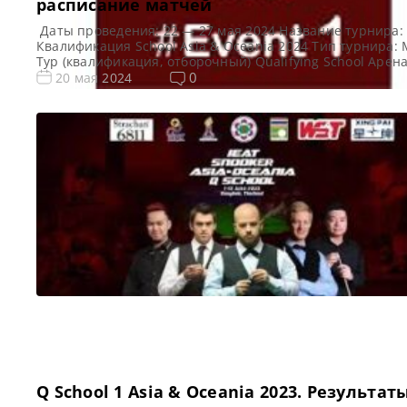
расписание матчей
Даты проведения: 22 — 27 мая 2024 Название турнира:
Квалификация School Asia & Oceania 2024 Тип турнира:
Тур (квалификация, отборочный) Qualifying School Арена
Academy Место проведения (населенный пункт, город, с
0
20 мая 2024
Бангкок, Таиланд Победитель предыдущего турнира: — 
новости и результаты Q School 2024 Q School 1 Asia & Oc
2024. Расписание — […]
Q School 1 Asia & Oceania 2023. Результаты