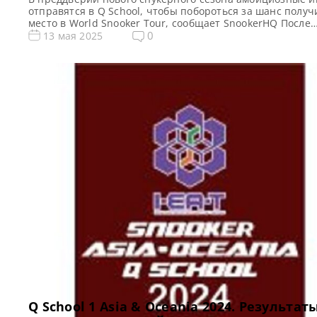
отправятся в Q School, чтобы побороться за шанс получ
место в World Snooker Tour, сообщает SnookerHQ После
завершения сезона 2024/25 многие снукеристы примут
0
13 мая 2025
участие в турнире Q School, стремясь получить место в
профессиональном туре. В качестве вдохновения для
участников Q School может служить триумф Чжао Синьту
Китаец произвел […]
Q School 1 Asia & Oceania 2024. Результаты