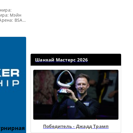
нира:
нира: Мэйн
 Арена: BSAT
од, страна):
а: — Все
 Q School 2
Шанхай Мастерс 2026
Победитель - Джадд Трамп
урнирная