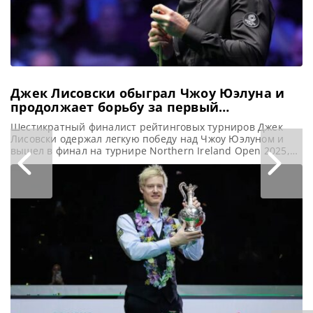
Джек Лисовски обыграл Чжоу Юэлуна и
продолжает борьбу за первый
рейтинговый титул
Шестикратный финалист рейтинговых турниров Джек
Лисовски одержал легкую победу над Чжоу Юэлуном и
вышел в финал на турнире Northern Ireland Open 2025,
сообщает WST Джек Лисовски продолжил впечатляющее
выступление на турнире Northern Ireland Open,
уверенно победив Чжоу Юэлуна со счетом 6-1. Эта
победа, отмеченная тремя сенчури брейками, вывела его
в финал седьмого рейтингового турнира и