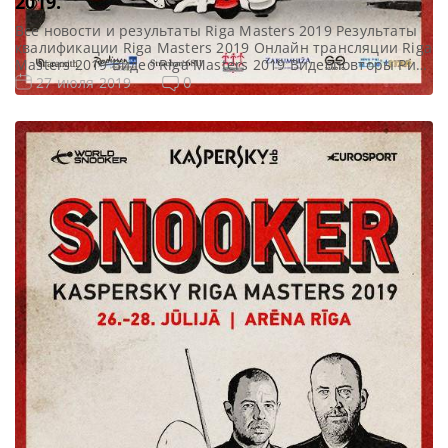
2019.
Все новости и результаты Riga Masters 2019 Результаты
квалификации Riga Masters 2019 Онлайн трансляции Riga
Masters 2019 Видео Riga Masters 2019 Видеоповторы Рига
Мастерс 2019. 1/16 финала в записи. Видео матчей:
0
27 июля 2019
Видео матча Марк Кинг — Чжоу Юэлун
https://youtu.be/Ti-6jli_oJs Видео матча Чэнь Цзыфань —
Бен Уолластон https://youtu.be/-0CFduR2s3g Видео матча
Марк Селби — Грэм Дотт https://youtu.be/HqNMXufF2Fs
[…]