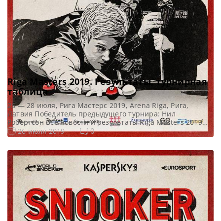
Riga Masters 2019. Результаты, турнирная
таблица
26 — 28 июля, Рига Мастерс 2019, Arena Riga, Рига,
Латвия Победитель предыдущего турнира: Нил
Робертсон Все новости и результаты Riga Masters 2019
Результаты квалификации Riga Masters 2019 Онлайн
0
26 июля 2019
трансляции Riga Masters 2019 Видео Riga Masters 2019
Турнирная сетка: 1/16 финала 1/8 финала 1/4 финала 1/2
финала Финал 7 фреймов (до 4-х побед) 7 фреймов […]