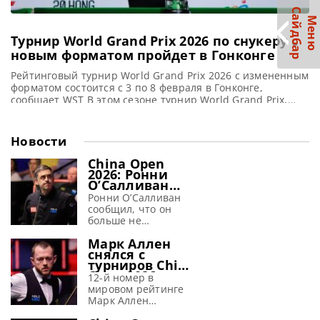
С
р
М
е
н
ю
а
й
д
б
а
Турнир World Grand Prix 2026 по снукеру с
новым форматом пройдет в Гонконге
Рейтинговый турнир World Grand Prix 2026 с измененным
форматом состоится с 3 по 8 февраля в Гонконге,
сообщает WST В этом сезоне турнир World Grand Prix,
который пройдет в Гонконге с 3 по 8 февраля 2026 года,
будет иметь новый формат с более длинными матчами в
первых двух раундах. С момента первого проведения
Новости
этого турнира
China Open
2026: Ронни
О’Салливан
заявил, что
Ронни О’Салливан
перед
сообщил, что он
крупным
больше не
турниром
испытывает страха
«страх исчез»
Марк Аллен
перед предстоящим
снялся с
крупным турниром
турниров China
China Open 2026,
Open 2026 и
сообщает metrouk
12-й номер в
Wuhan Open
На протяжении
мировом рейтинге
2026
более трех
Марк Аллен
десятилетий Ронни
отказался от