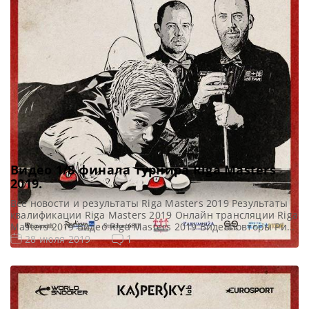
Видео 1/8 финала турнира Riga Masters
2019.
Все новости и результаты Riga Masters 2019 Результаты
квалификации Riga Masters 2019 Онлайн трансляции Riga
Masters 2019 Видео Riga Masters 2019 Видеоповторы Рига
Мастерс 2019. 1/8 финала в записи. Видео матчей: Видео
1
28 июля 2019
матча Ли Хан — Мэй Сивэнь
https://youtu.be/Gv6RWJsDa7Q Видео матча Янь Бинтао —
Чэнь Цзыфань https://youtu.be/U1YmKhf-mGk Видео
матча Мэттью Селт — Джек Джонс
https://youtu.be/LsCmJWQFkxI […]