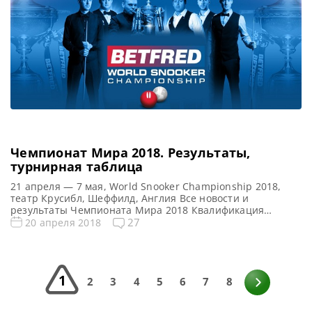
Чемпионат Мира 2018. Результаты,
турнирная таблица
21 апреля — 7 мая, World Snooker Championship 2018,
театр Крусибл, Шеффилд, Англия Все новости и
результаты Чемпионата Мира 2018 Квалификация
Чемпионата Мира 2018 Онлайн трансляции Чемпионата
27
20 апреля 2018
Мира 2018 Видео Чемпионата Мира 2018 Турнирная
сетка: 1/16 финала 1/8 финала 1/4 финала 1/2 финала
Финал 19 фреймов (до 10-ти побед) 25 фреймов (до 13-ти
побед) 25 […]
1
2
3
4
5
6
7
8