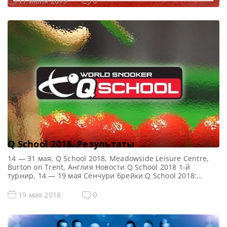
Мастерс 2019. Первый квалификационный раунд в
0
11 июня 2019
записи Видео матчей: Видео матча Джек Джонс — Тор
Чуан Леонг https://youtu.be/C2bvoKZK7QA Видео матча
Майк Данн — Митчелл Мэнн https://youtu.be/IQJ2XaeCEok
Видео матча Род Лоулер — Ян […]
Q School 2018. Результаты
14 — 31 мая, Q School 2018, Meadowside Leisure Centre,
Burton on Trent, Англия Новости Q School 2018 1-й
турнир, 14 — 19 мая Сенчури брейки Q School 2018:
Cотенные серии Q School 2018 Сэм Крэйги — 119, 100,
101Сэм Бэйрд — 133, 102Ху Хао — 114Хаммад Миах — 101,
0
19 мая 2018
118Джордан Браун — 118Haydon Pinhey […]