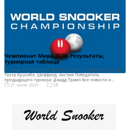
Чемпионат Мира 2020. Результаты,
турнирная таблица
31 июля — 16 августа, World Snooker Championship 2020,
Театр Крусибл, Шеффилд, Англия Победитель
предыдущего турнира: Джадд Трамп Все новости и
результаты Чемпионата Мира 2020 Квалификация
58
21 июля 2020
Чемпионата Мира 2020 Расписание онлайн трансляций
Чемпионата Мира 2020 Видео Чемпионата Мира 2020
Турнирная сетка: 1/16 финала 1/8 финала 1/4 финала 1/2
финала Финал 19 фреймов (до 10-ти побед) […]