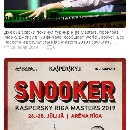
Джек Лисовски проиграл Марку Джойсу в
1/8 финала турнира Riga Masters 2019
Джек Лисовски покинул турнир Riga Masters, проиграв
Марку Джойсу в 1/8 финала, сообщает World Snooker. Все
новости и результаты Riga Masters 2019 Результаты
квалификации Riga Masters 2019 Онлайн трансляции Riga
0
28 июля 2019
Masters 2019 Видео Riga Masters 2019 Марк Джойс
обыграл Джека Лисовски со счетом 4-3, чтобы выйти в
четвертьфинал турнира Riga Masters в Латвии.
Занимающий 11 […]