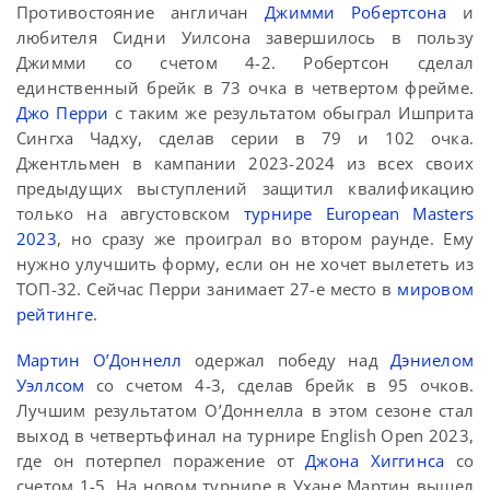
Противостояние англичан
Джимми Робертсона
и
любителя Сидни Уилсона завершилось в пользу
Джимми со счетом 4-2. Робертсон сделал
единственный брейк в 73 очка в четвертом фрейме.
Джо Перри
с таким же результатом обыграл Ишприта
Сингха Чадху, сделав серии в 79 и 102 очка.
Джентльмен в кампании 2023-2024 из всех своих
предыдущих выступлений защитил квалификацию
только на августовском
турнире European Masters
2023
, но сразу же проиграл во втором раунде. Ему
нужно улучшить форму, если он не хочет вылететь из
ТОП-32. Сейчас Перри занимает 27-е место в
мировом
рейтинге
.
Мартин О’Доннелл
одержал победу над
Дэниелом
Уэллсом
со счетом 4-3, сделав брейк в 95 очков.
Лучшим результатом О’Доннелла в этом сезоне стал
выход в четвертьфинал на турнире English Open 2023,
где он потерпел поражение от
Джона Хиггинса
со
счетом 1-5. На новом турнире в Ухане Мартин вышел