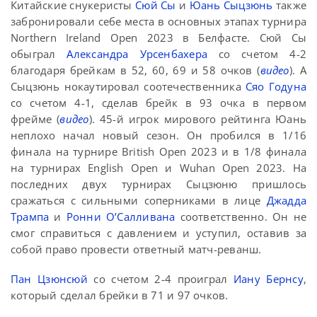
Китайские снукеристы
Сюй Сы
и
Юань Сыцзюнь
также
забронировали себе места в основных этапах турнира
Northern Ireland Open 2023 в Белфасте. Сюй Сы
обыграл
Александра Урсенбахера
со счетом 4-2
благодаря брейкам в 52, 60, 69 и 58 очков (
видео
). А
Сыцзюнь нокаутировал соотечественника
Сяо Годуна
со счетом 4-1, сделав брейк в 93 очка в первом
фрейме (
видео
). 45-й игрок мирового рейтинга Юань
неплохо начал новый сезон. Он пробился в 1/16
финала на турнире British Open 2023 и в 1/8 финала
на турнирах English Open и Wuhan Open 2023. На
последних двух турнирах Сыцзюню пришлось
сражаться с сильными соперниками в лице
Джадда
Трампа
и
Ронни О’Салливана
соответственно. Он не
смог справиться с давлением и уступил, оставив за
собой право провести ответный матч-реванш.
Пан Цзюнсюй
со счетом 2-4 проиграл
Иану Бернсу
,
который сделал брейки в 71 и 97 очков.