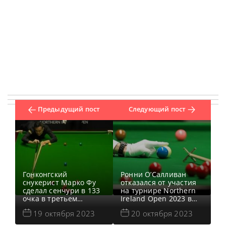
Предыдущий пост
Следующий пост
Гонконгский
Ронни О’Салливан
снукерист Марко Фу
отказался от участия
сделал сенчури в 133
на турнире Northern
очка в третьем
Ireland Open 2023 в
фрейме
Белфасте, сообщает
19 октября 2023
20 октября 2023
квалификационного
WST. Все новости и
матча на турнире
результаты Northern