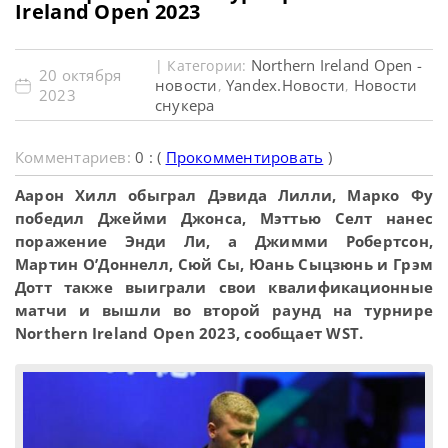
Ireland Open 2023
Northern Ireland Open -
| Категории:
20 октября
новости
Yandex.Новости
Новости
,
,
2023
снукера
Комментариев:
0 : (
Прокомментировать
)
Аарон Хилл обыграл Дэвида Лилли, Марко Фу
победил Джейми Джонса, Мэттью Селт нанес
поражение Энди Ли, а Джимми Робертсон,
Мартин О’Доннелл, Сюй Сы, Юань Сыцзюнь и Грэм
Дотт также выиграли свои квалификационные
матчи и вышли во второй раунд на турнире
Northern Ireland Open 2023, сообщает WST.