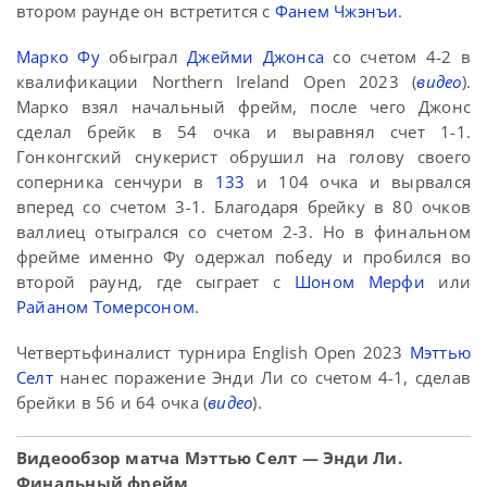
втором раунде он встретится с
Фанем Чжэнъи
.
Марко Фу
обыграл
Джейми Джонса
со счетом 4-2 в
квалификации Northern Ireland Open 2023 (
видео
).
Марко взял начальный фрейм, после чего Джонс
сделал брейк в 54 очка и выравнял счет 1-1.
Гонконгский снукерист обрушил на голову своего
соперника сенчури в
133
и 104 очка и вырвался
вперед со счетом 3-1. Благодаря брейку в 80 очков
валлиец отыгрался со счетом 2-3. Но в финальном
фрейме именно Фу одержал победу и пробился во
второй раунд, где сыграет с
Шоном Мерфи
или
Райаном Томерсоном
.
Четвертьфиналист турнира English Open 2023
Мэттью
Селт
нанес поражение Энди Ли со счетом 4-1, сделав
брейки в 56 и 64 очка (
видео
).
Видеообзор матча Мэттью Селт — Энди Ли.
Финальный фрейм