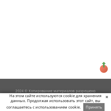
2024 © Копирование материалов разрешено
snookerist.ru
только при условии гиперссылки на
На этом сайте используются cookie для хранения
данных. Продолжая использовать этот сайт, вы
соглашаетесь с использованием cookie.
Принять