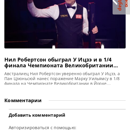
С
р
М
е
н
ю
а
й
д
б
а
Wuhan Open 2026 и
Нил Робертсон обыграл У Ицзэ и в 1/4
финала Чемпионата Великобритании
сразится с Пан Цзюньсюем
Австралиец Нил Робертсон уверенно обыграл У Ицзэ, а
Пан Цзюньсюй нанес поражение Марку Уильямсу в 1/8
финала на Чемпионате Великобритании в Йорке,
сообщает WST На Чемпионате Великобритании по
снукеру Нил Робертсон одержал уверенную победу над У
Ицзэ со счетом 6-1 и прошел в четвертьфинал, сохраняя
Комментарии
шансы на успешное выступление в финальной стадии
престижного турнира в
Добавить комментарий
Авторизироваться с помощью: