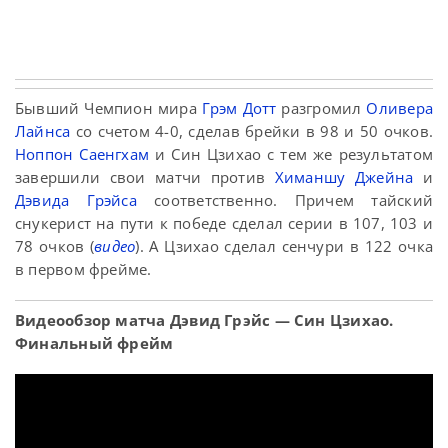
Бывший Чемпион мира
Грэм Дотт
разгромил
Оливера
Лайнса
со счетом 4-0, сделав брейки в 98 и 50 очков.
Ноппон Саенгхам
и Син Цзихао с тем же результатом
завершили свои матчи против
Химаншу Джейна
и
Дэвида Грэйса
соответственно. Причем тайский
снукерист на пути к победе сделал серии в 107, 103 и
78 очков (
видео
). А Цзихао сделал сенчури в 122 очка
в первом фрейме.
Видеообзор матча Дэвид Грэйс — Син Цзихао.
Финальный фрейм