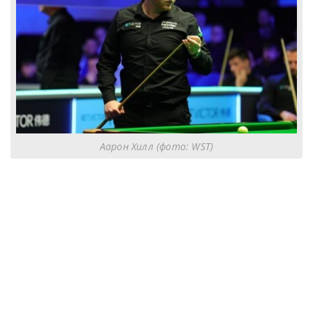
Аарон Хилл (фото: WST)