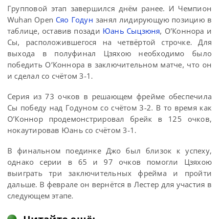
Групповой этап завершился днём ранее. И Чемпион
Wuhan Open
Сяо Годун
занял лидирующую позицию в
таблице, оставив позади
Юань Сыцзюня
, О’Коннора и
Сы, расположившегося на четвёртой строчке. Для
выхода в полуфинал Цзяхою необходимо было
победить О’Коннора в заключительном матче, что он
и сделал со счётом 3-1.
Серия из 73 очков в решающем фрейме обеспечила
Сы победу над Годуном со счётом 3-2. В то время как
О’Коннор продемонстрировал брейк в 125 очков,
нокаутировав Юань со счётом 3-1.
В финальном поединке Джо был близок к успеху,
однако серии в 65 и 97 очков помогли Цзяхою
выиграть три заключительных фрейма и пройти
дальше. В феврале он вернётся в Лестер для участия в
следующем этапе.