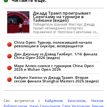
Читайте ещё:
Джадд Трамп проигрывает
Саенгхаму на турнире в
Тайюане (видео)
Победитель Шанхай Мастерс Джадд
Трамп неожиданно потерпел
поражение от Ноппона Саенгхама со
счетом 3-6 в 1/16 финала на турнире
China Open 2026 в Тайюане Первый
China Open: Турнир, положивший начало
номер в мировом рейтинге Джадд
революции в снукере, возвращается
Трамп проиграл тайцу Ноппону
Саенгхаму со счетом 3-6 в 1/16 финала
Дин Джуньху vs Дэвид Гилберт. 1/16 финала
China Open 2026. Ноппон установил
China Open 2026 (видео)
счет 2-0, оформив брейк в 64 очка в
первом
Марк Аллен снялся с турниров China Open
2026 и Wuhan Open 2026
Кайрен Уилсон vs Джадд Трамп. Вторая
сессия финала Shanghai Masters 2026 (видео)
Сяо встретится с
Кайреном Уилсоном
,
Нилом
Робертсоном
,
Чжао Синьтуном
,
Гэри Уилсоном
,
Беном