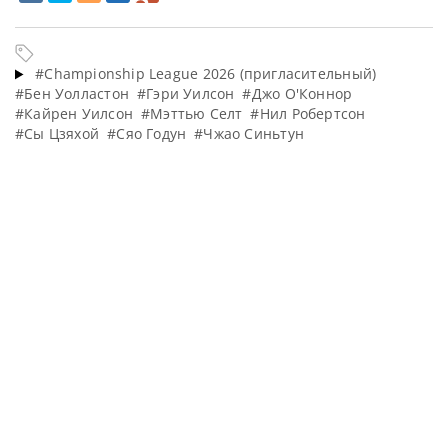
#Championship League 2026 (пригласительный)
#Бен Уолластон
#Гэри Уилсон
#Джо О'Коннор
#Кайрен Уилсон
#Мэттью Селт
#Нил Робертсон
#Сы Цзяхой
#Сяо Годун
#Чжао Синьтун