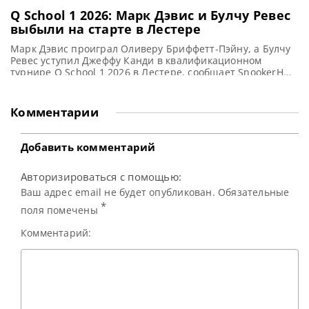
Q School 1 2026: Марк Дэвис и Булчу Ревес
выбыли на старте в Лестере
Марк Дэвис проиграл Оливеру Бриффетт-Пэйну, а Булчу
Ревес уступил Джеффу Канди в квалификационном
турнире Q School 1 2026 в Лестере, сообщает SnookerHQ
На стартовых этапах отборочного турнира Q School 1
2026 неожиданно выбыли из борьбы сразу несколько
именитых спортсменов. Марк Дэвис, считавшийся одним
Комментарии
из главных фаворитов, распрощался с первым этапом. В
четверг он уступил Оливеру
Добавить комментарий
Авторизироваться с помощью:
Ваш адрес email не будет опубликован. Обязательные
*
поля помечены
Комментарий: