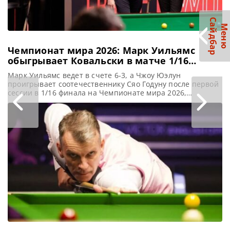
С
р
М
е
н
ю
а
й
д
б
а
Чемпионат мира 2026: Марк Уильямс
обыгрывает Ковальски в матче 1/16
финала
Марк Уильямс ведет в счете 6-3, а Чжоу Юэлун
проигрывает соотечественнику Сяо Годуну после первой
сессии в 1/16 финала на Чемпионате мира 2026,
сообщает WST Марк Уильямс перехватил инициативу в
матче против Антони Ковальского, поведя в счете 6-3
после первой сессии 1/16 финала Чемпионата мира.
Уильямс отыгрался со счета 3-3 и вышел вперед против
дебютанта