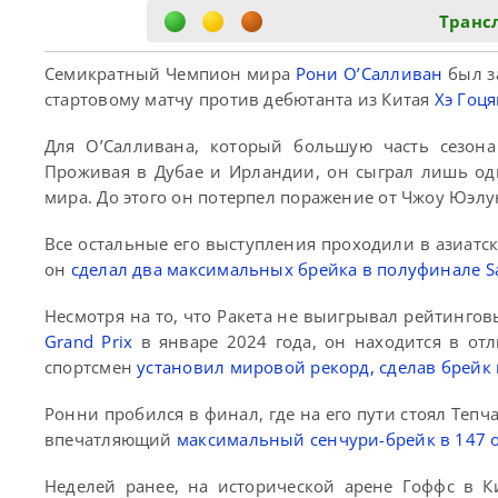
Транс
Семикратный Чемпион мира
Рони О’Салливан
был за
стартовому матчу против дебютанта из Китая
Хэ Гоц
Для О’Салливана, который большую часть сезона
Проживая в Дубае и Ирландии, он сыграл лишь о
мира. До этого он потерпел поражение от Чжоу Юэлу
Все остальные его выступления проходили в азиатск
он
сделал два максимальных брейка в полуфинале Sau
Несмотря на то, что Ракета не выигрывал рейтинго
Grand Prix
в январе 2024 года, он находится в о
спортсмен
установил мировой рекорд, сделав брейк 
Ронни пробился в финал, где на его пути стоял Теп
впечатляющий
максимальный сенчури-брейк в 147 
Неделей ранее, на исторической арене Гоффс в К