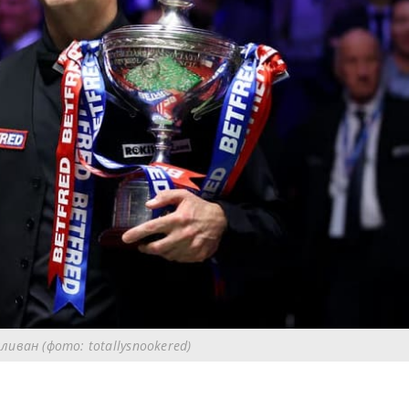
ливан (фото: totallysnookered)