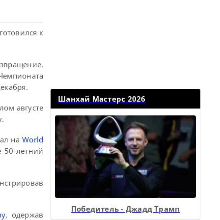
готовился к
звращение.
Чемпионата
екабря.
Шанхай Мастерс 2026
лом августе
у.
жал на
World
 50-летний
онстрировав
Победитель - Джадд Трамп
hy
, одержав