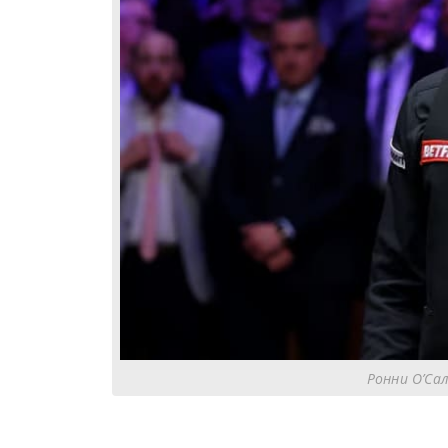
Ронни О’Сал