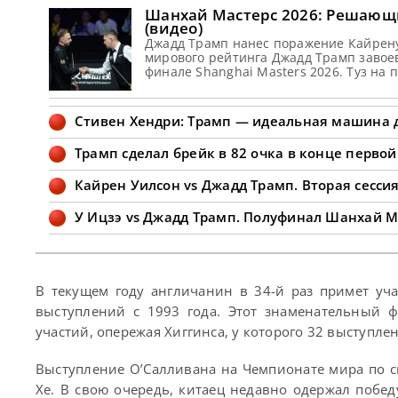
Шанхай Мастерс 2026: Решающ
(видео)
Джадд Трамп нанес поражение Кайрену 
мирового рейтинга Джадд Трамп завоев
финале Shanghai Masters 2026. Туз на пу
Стивен Хендри: Трамп — идеальная машина 
Трамп сделал брейк в 82 очка в конце первой
Кайрен Уилсон vs Джадд Трамп. Вторая сессия
У Ицзэ vs Джадд Трамп. Полуфинал Шанхай Ма
В текущем году англичанин в 34-й раз примет уч
выступлений с 1993 года. Этот знаменательный ф
участий, опережая Хиггинса, у которого 32 выступле
Выступление О’Салливана на Чемпионате мира по с
Хе. В свою очередь, китаец недавно одержал побе