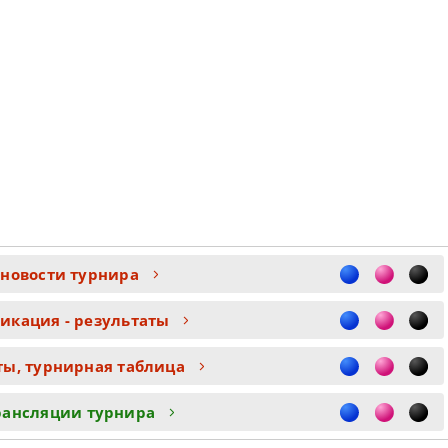
 новости турнира
икация - результаты
ты, турнирная таблица
рансляции турнира