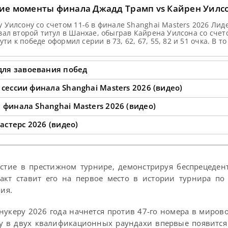
ие моменты финала Джадд Трамп vs Кайрен Уилс
Уилсону со счетом 11-6 в финале Shanghai Masters 2026 Лид
ал второй титул в Шанхае, обыграв Кайрена Уилсона со счето
ти к победе оформил серии в 73, 62, 67, 55, 82 и 51 очка. В то
для завоевания побед
 сессии финала Shanghai Masters 2026 (видео)
 финала Shanghai Masters 2026 (видео)
стерс 2026 (видео)
астие в престижном турнире, демонстрируя беспрецеде
акт ставит его на первое место в истории турнира по
ния.
нукеру 2026 года начнется против 47-го номера в миров
ду в двух квалификационных раундахи впервые появится