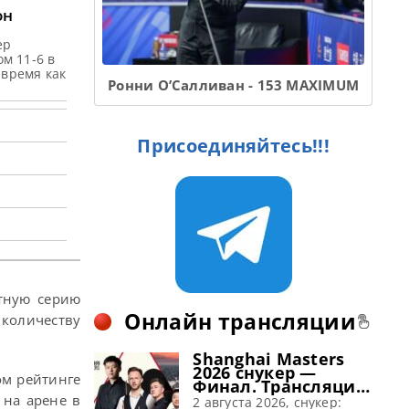
он
ер
м 11-6 в
 время как
Ронни О’Салливан - 153 MAXIMUM
Присоединяйтесь!!!
нтную серию
Онлайн трансляции
 количеству
Shanghai Masters
2026 снукер —
ом рейтинге
Финал. Трансляции
расписание
 на арене в
2 августа 2026, снукер: