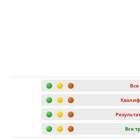
Все
Квалиф
Результа
Все т