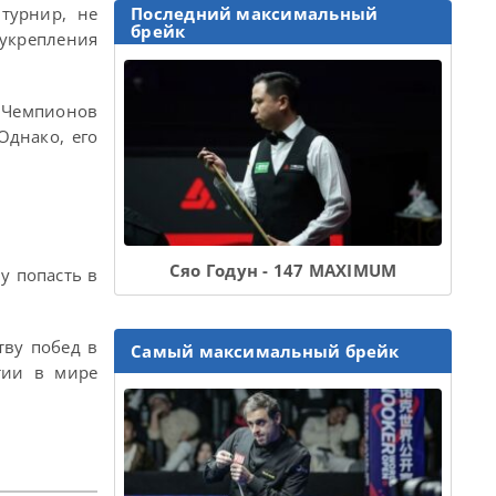
Последний максимальный
турнир, не
брейк
 укрепления
е Чемпионов
 Однако, его
Сяо Годун - 147 MAXIMUM
у попасть в
тву побед в
Самый максимальный брейк
тии в мире