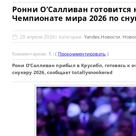
Ронни О’Салливан готовится
Чемпионате мира 2026 по сну
20 апреля 2026
Yandex.Новости
Новос
| Категории:
,
Комментариев:
1 : (
Прокомментировать
)
Рони О’Салливан прибыл в Крусибл, готовясь к
снукеру 2026, сообщает totallysnookered