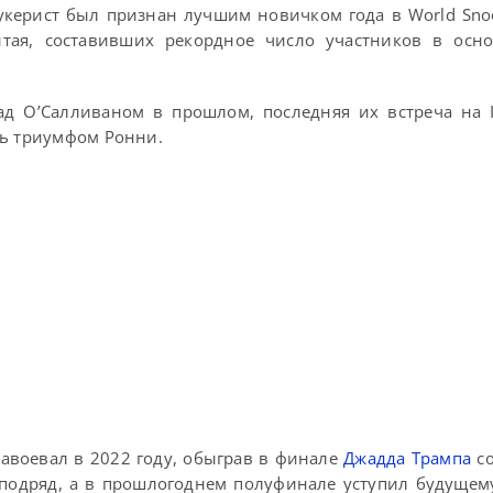
укерист был признан лучшим новичком года в World Snoo
итая, составивших рекордное число участников в осно
д О’Салливаном в прошлом, последняя их встреча на In
сь триумфом Ронни.
авоевал в 2022 году, обыграв в финале
Джадда Трампа
со
х подряд, а в прошлогоднем полуфинале уступил будуще