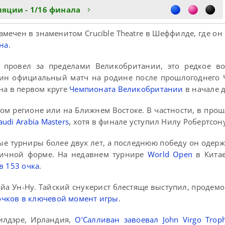
ляции - 1/16 финала
мечен в знаменитом Crucible Theatre в Шеффилде, где он 
яна
.
 провел за пределами Великобритании, это редкое во
дин официальный матч на родине после прошлогоднего 
на в первом круге
Чемпионата Великобритании
в начале д
ом регионе или на Ближнем Востоке. В частности, в прош
di Arabia Masters
, хотя в финале уступил Нилу Робертсон
вые турниры более двух лет, а последнюю победу он одер
тличной форме. На недавнем турнире
World Open
в Китае
в 153 очка
.
чайа Ун-Ну. Тайский снукерист блестяще выступил, продем
очков в ключевой момент игры
.
илдэре, Ирландия,
О’Салливан завоевал John Virgo Trop