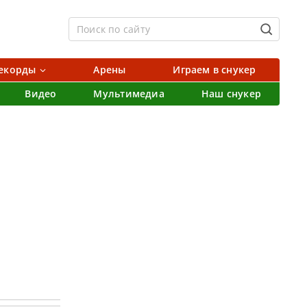
екорды
Арены
Играем в снукер
Видео
Мультимедиа
Наш снукер