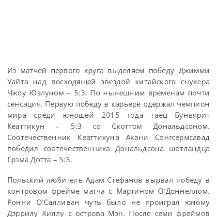
Из матчей первого круга выделяем победу Джимми
Уайта над восходящей звездой китайского снукера
Чжоу Юэлуном – 5:3. По нынешним временам почти
сенсация. Первую победу в карьере одержал чемпион
мира среди юношей 2015 года таец Буньярит
Кеаттикун – 5:3 со Скоттом Дональдсоном.
Соотечественник Кеаттикуна Акани Сонгсермсавад
победил соотечественника Дональдсона шотландца
Грэма Дотта – 5:3.
Польский любитель Адам Стефанов вырвал победу в
контровом фрейме матча с Мартином О’Доннеллом.
Ронни О’Салливан чуть было не проиграл юному
Дэррилу Хиллу с острова Мэн. После семи фреймов