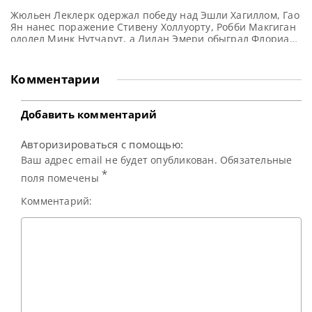
Жюльен Леклерк одержал победу над Эшли Хагиллом, Гао
Ян нанес поражение Стивену Холлуорту, Робби Макгиган
одолел Минк Нутчарут, а Дилан Эмери обыграл Флориана
Нюссле в первый день квалификации на турнир German
Masters 2026, сообщает WST Бывший финалист Shoot Out
Жюльен Леклерк уверенно разгромил Эшли Хагилла со
Комментарии
счетом 5-0, обеспечив себе место в следующем этапе
квалификации
Добавить комментарий
Авторизироваться с помощью:
Ваш адрес email не будет опубликован. Обязательные
*
поля помечены
Комментарий: