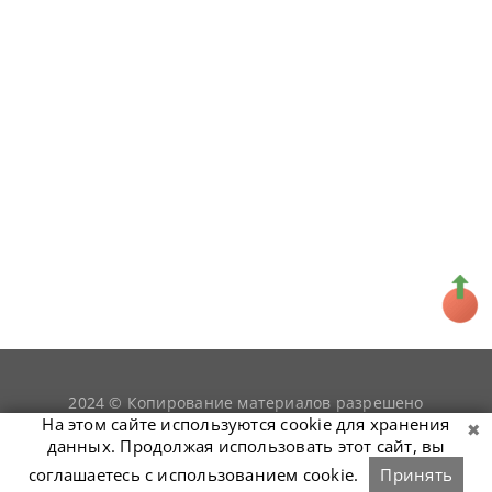
2024 © Копирование материалов разрешено
snookerist.ru
только при условии гиперссылки на
На этом сайте используются cookie для хранения
данных. Продолжая использовать этот сайт, вы
соглашаетесь с использованием cookie.
Принять