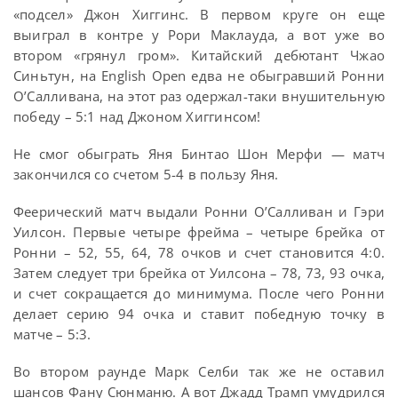
«подсел» Джон Хиггинс. В первом круге он еще
выиграл в контре у Рори Маклауда, а вот уже во
втором «грянул гром». Китайский дебютант Чжао
Синьтун, на English Open едва не обыгравший Ронни
О’Салливана, на этот раз одержал-таки внушительную
победу – 5:1 над Джоном Хиггинсом!
Не смог обыграть Яня Бинтао Шон Мерфи — матч
закончился со счетом 5-4 в пользу Яня.
Феерический матч выдали Ронни О’Салливан и Гэри
Уилсон. Первые четыре фрейма – четыре брейка от
Ронни – 52, 55, 64, 78 очков и счет становится 4:0.
Затем следует три брейка от Уилсона – 78, 73, 93 очка,
и счет сокращается до минимума. После чего Ронни
делает серию 94 очка и ставит победную точку в
матче – 5:3.
Во втором раунде Марк Селби так же не оставил
шансов Фану Сюнманю. А вот Джадд Трамп умудрился