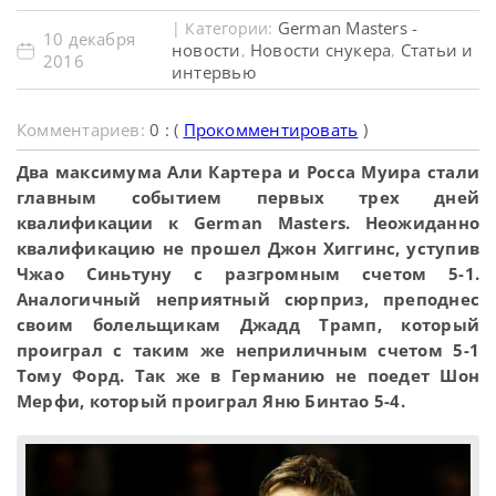
German Masters -
| Категории:
10 декабря
новости
Новости снукера
Статьи и
,
,
2016
интервью
Комментариев:
0 : (
Прокомментировать
)
Два максимума Али Картера и Росса Муира стали
главным событием первых трех дней
квалификации к German Masters. Неожиданно
квалификацию не прошел Джон Хиггинс, уступив
Чжао Синьтуну с разгромным счетом 5-1.
Аналогичный неприятный сюрприз, преподнес
своим болельщикам Джадд Трамп, который
проиграл с таким же неприличным счетом 5-1
Тому Форд. Так же в Германию не поедет Шон
Мерфи, который проиграл Яню Бинтао 5-4.