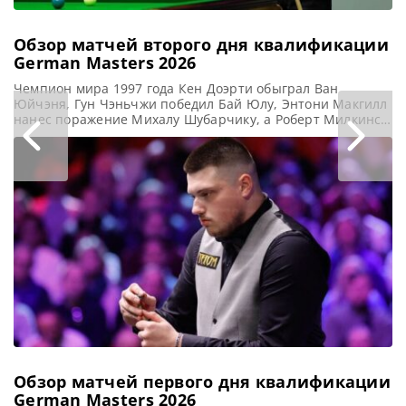
Обзор матчей второго дня квалификации
German Masters 2026
Чемпион мира 1997 года Кен Доэрти обыграл Ван
Юйчэня, Гун Чэньчжи победил Бай Юлу, Энтони Макгилл
нанес поражение Михалу Шубарчику, а Роберт Милкинс
одолел Дилана Эмери во второй день квалификации на
турнир German Masters 2026, сообщает WST Кен Доэрти в
напряженной борьбе взял три серии подряд и вырвал
победу у гонконгца Ван Юйчэня со счетом
Обзор матчей первого дня квалификации
German Masters 2026