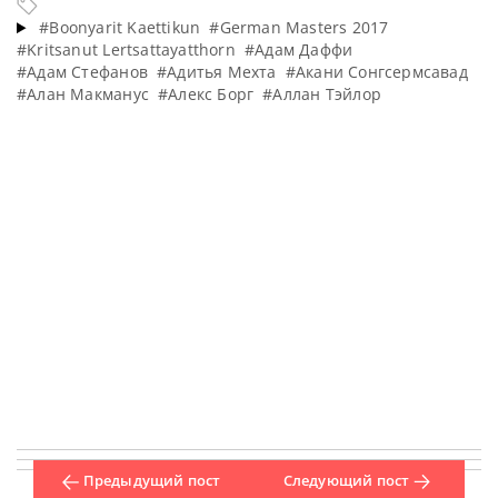
#Boonyarit Kaettikun
#German Masters 2017
#Kritsanut Lertsattayatthorn
#Адам Даффи
#Адам Стефанов
#Адитья Мехта
#Акани Сонгсермсавад
#Алан Макманус
#Алекс Борг
#Аллан Тэйлор
Предыдущий пост
Следующий пост