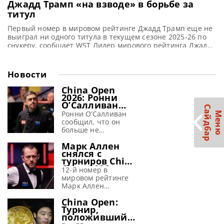
Джадд Трамп «на взводе» в борьбе за
титул
Первый номер в мировом рейтинге Джадд Трамп еще не
выиграл ни одного титула в текущем сезоне 2025-26 по
снукеру, сообщает WST Лидер мирового рейтинга Джадд
Трамп подчеркивает, что сохраняет хладнокровие на
пути к новым победам. Однако признает, что будет
испытывать волнение до тех пор, пока не завоюет
Новости
чемпионский титул в текущем сезоне 2025-26 по снукеру.
China Open
2026: Ронни
О’Салливан
С
р
заявил, что
Ронни О’Салливан
М
е
н
ю
а
й
д
б
а
перед
сообщил, что он
крупным
больше не
турниром
испытывает страха
«страх исчез»
Марк Аллен
перед предстоящим
снялся с
крупным турниром
турниров China
China Open 2026,
Open 2026 и
сообщает metrouk
12-й номер в
Wuhan Open
На протяжении
мировом рейтинге
2026
более трех
Марк Аллен
десятилетий Ронни
отказался от
China Open:
О’Салливан внушал
участия в китайских
Турнир,
трепет в сердца
турнирах China
положивший
своих соперников,
Open 2026 и Wuhan