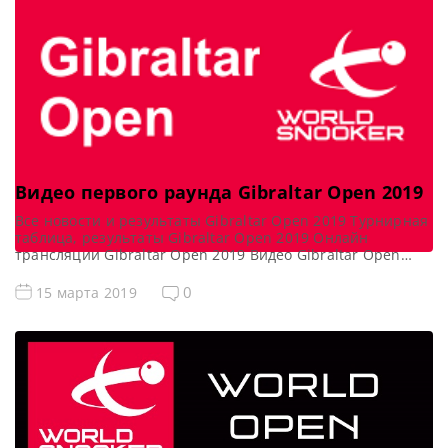
Видео первого раунда Gibraltar Open 2019
Все новости и результаты Gibraltar Open 2019 Турнирная
таблица, результаты Gibraltar Open 2019 Онлайн
трансляции Gibraltar Open 2019 Видео Gibraltar Open
2019 Видеоповторы Гибралтар Опен 2019. 1 раунд в
записи Видео матчей: Видео матча Янь Бинтао — Ли
0
15 марта 2019
Уокер https://youtu.be/z9V_rnt9cK8 Видео матча Марк
Кинг — Марк Джойс https://youtu.be/-IWDuXoV4cI Видео
матча Тепчайа Ун-Ну — Сохей Вахеди […]