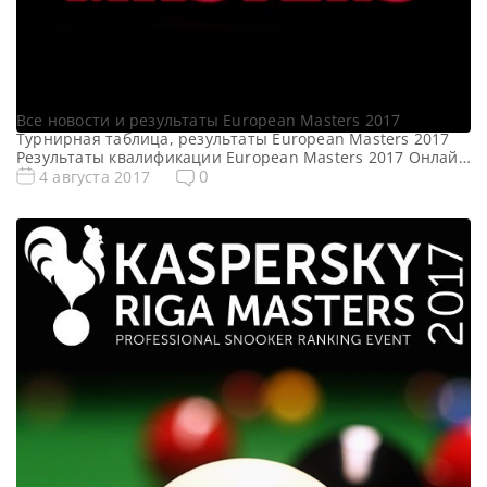
Видео первого дня квалификации
European Masters 2017
Все новости и результаты European Masters 2017
Турнирная таблица, результаты European Masters 2017
Результаты квалификации European Masters 2017 Онлайн
трансляции European Masters 2017 Видео European
0
4 августа 2017
Masters 2017 Видео Дэвид Гилберт — Найджел Бонд
https://youtu.be/lc61eVruXwo Видео Кен Доэрти — Барри
Хокинс https://youtu.be/ApoqR4DJF1Y Видео Кайрен
Уилсон — Сюй Сы https://youtu.be/DHU4ujpVvS0 Видео
Марк Кинг — Курт Мафлин https://youtu.be/-xNSJ5e4TRY
[…]