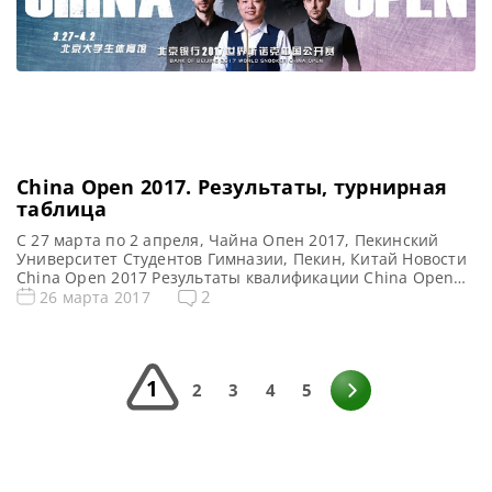
China Open 2017. Результаты, турнирная
таблица
С 27 марта по 2 апреля, Чайна Опен 2017, Пекинский
Университет Студентов Гимназии, Пекин, Китай Новости
China Open 2017 Результаты квалификации China Open
2017 Онлайн трансляции China Open 2017 Видеоповторы
2
26 марта 2017
матчей China Open 2017 Турнирная сетка: 1/16 финала
1/8 финала 1/4 финала 1/2 финала Финал 9 фреймов (до
5-ти побед) 9 фреймов (до 5-ти побед) […]
1
2
3
4
5