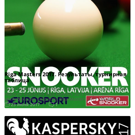
Riga Masters 2017. Результаты, турнирная
таблица
23-25 июня, Рига Мастерс 2017, Arena Riga, Рига, Латвия
Новости Kaspersky Riga Masters 2017 Результаты
квалификации Kaspersky Riga Masters 2017 Онлайн
трансляции Kaspersky Riga Masters 2017 Видео Kaspersky
1
23 июня 2017
Riga Masters 2017 Турнирная сетка: 1/16 финала 1/8
финала 1/4 финала 1/2 финала Финал 7 фреймов (до 4-ти
побед) 7 фреймов (до 4-ти побед) 7 фреймов (до […]