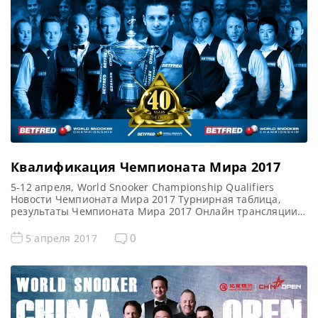
Шеффилде. Один шажок из трех необходимых для
попадания в Крусибл сделали почти все фавориты. Так,
накануне, из 21 матча лишь в […]
Квалификация Чемпионата Мира 2017
5-12 апреля, World Snooker Championship Qualifiers
Новости Чемпионата Мира 2017 Турнирная таблица,
результаты Чемпионата Мира 2017 Онлайн трансляции
квалификации Чемпионата Мира 2017 Видеоповторы
матчей Чемпионата Мира 2017 Сенчури брейки
0
5 апреля 2017
квалификации Чемпионата Мира 2017 Cотенные серии
квалификации World Snooker Championship 2017 Стюарт
Кэррингтон — 104 Марк Уильямс — 112 Ноппон Саенгхам
— 122, 134 Стивен […]