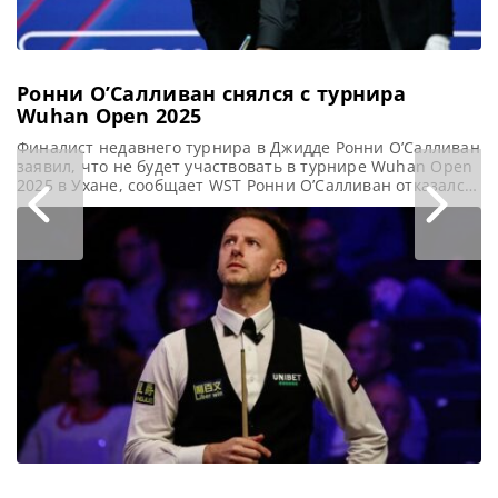
Ронни О’Салливан снялся с турнира
Wuhan Open 2025
Финалист недавнего турнира в Джидде Ронни О’Салливан
заявил, что не будет участвовать в турнире Wuhan Open
2025 в Ухане, сообщает WST Ронни О’Салливан отказался
от участия в турнире Wuhan Open 2025 по медицинским
показаниям. Сам турнир состоится на следующей неделе
в Китае. О’Салливан должен был встретиться с Алланом
Тэйлором в первом раунде в воскресенье 24