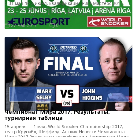
С 31 мая по 2 июня, квалификация Рига Мастерс 2017,
Престонский Зал Гильдии, Престон, Англия Новости
Kaspersky Riga Masters 2017 Турнирная таблица,
результаты Kaspersky Riga Masters 2017 Онлайн
трансляции Kaspersky Riga Masters 2017 Видео Kaspersky
0
27 мая 2017
Riga Masters 2017 Сенчури брейки квалификации
Kaspersky Riga Masters 2017 Cотенные серии Касперский
Рига Мастерс 2017 Тепчайа Ун-Ну — 116 […]
Чемпионат Мира 2017. Результаты,
турнирная таблица
15 апреля — 1 мая, World Snooker Championship 2017,
театр Крусибл, Шеффилд, Англия Новости Чемпионата
Мира 2017 Результаты квалификации Чемпионата Мира