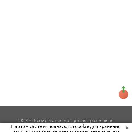
2024 © Копирование материалов разрешено
snookerist.ru
только при условии гиперссылки на
На этом сайте используются cookie для хранения