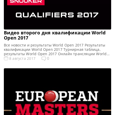
Видео второго дня квалификации World
Open 2017
Все новости и результаты World Open 2017 Результаты
квалификации World Open 2017 Турнирная таблица,
результаты World Open 2017 Онлайн трансляции World
Open 2017 Видео World Open 2017 Видео Питер Эбдон —
0
8 августа 2017
Ню Чжуан https://youtu.be/L4JfVAa5ZzM Видео Лука
Бресель — Росс Муир https://youtu.be/hMrNedcMfxY
Видео Джо Перри — Иан Прис
https://youtu.be/CASG3GOPfDY Видео Сэм Крэйги — Джадд
Трамп https://youtu.be/bMu1iLU_Cv8 […]