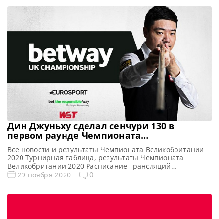
Дин Джуньху сделал сенчури 130 в
первом раунде Чемпионата
Великобритании 2020
Все новости и результаты Чемпионата Великобритании
2020 Турнирная таблица, результаты Чемпионата
Великобритании 2020 Расписание трансляций
Чемпионата Великобритании 2020 Видео Чемпионата
0
29 ноября 2020
Великобритании 2020 В первом раунде турнира UK
Championship 2020 Дин Джуньху одержал легкую победу
над любителем Джейми Барреттом со счетом 6-1, сделав
сенчури-брейк в 130 очков в шестом фрейме. Сенчури
брейк — 130 Смотрите […]