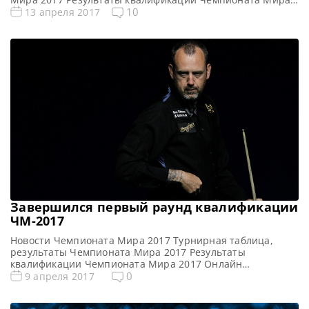
2017 Онлайн трансляции Чемпионата Мира 2017
10
13 апреля 2017
Видеоповторы матчей Чемпионата Мира 2017 Турнирная
сетка: 1/16 финала 1/8 финала 1/4 финала 1/2 финала
Финал 19 фреймов (до 10-ти побед) 25 фреймов (до 13-ти
побед) 25 фреймов […]
Завершился первый раунд квалификации
ЧМ-2017
Новости Чемпионата Мира 2017 Турнирная таблица,
результаты Чемпионата Мира 2017 Результаты
квалификации Чемпионата Мира 2017 Онлайн
трансляции квалификации Чемпионата Мира 2017 На
0
9 апреля 2017
удивление ровно и вполне закономерно прошли
заключительные матчи первого круга квалификации в