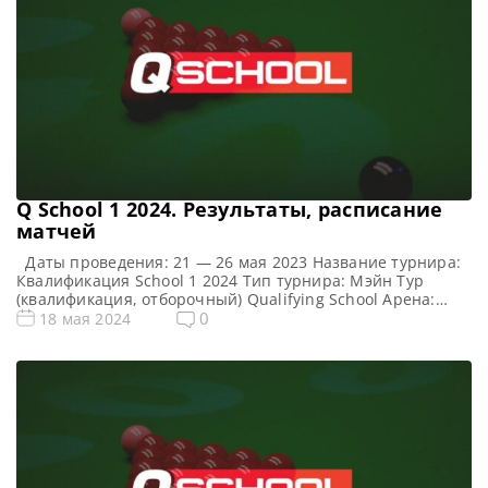
Q School 1 2024. Результаты, расписание
матчей
Даты проведения: 21 — 26 мая 2023 Название турнира:
Квалификация School 1 2024 Тип турнира: Мэйн Тур
(квалификация, отборочный) Qualifying School Арена:
Morningside Arena Место проведения (населенный пункт,
0
18 мая 2024
город, страна): Лестер, Англия, Великобритания
Победитель предыдущего турнира: — Все новости и
результаты Q School 2024 Q School 1 2024. Расписание —
трансляции Призовой фонд Q […]