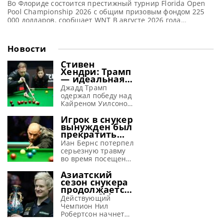
Во Флориде состоится престижный турнир Florida Open
Pool Championship 2026 с общим призовым фондом 225
000 долларов, сообщает WNT В августе 2026 года
Орландо, Флорида, вновь станет ареной для престижного
турнира World Nineball Tour. Второй ежегодный Florida
Open Pool Championship соберет 256 сильнейших
Новости
игроков, которые будут сражаться за почетный титул
«Palm Tree Trophy» в комплексе
Стивен
Хендри: Трамп
— идеальная
машина для
Джадд Трамп
завоевания
одержал победу над
побед
Кайреном Уилсоном
в финале Шанхай
Игрок в снукер
Мастерс 2026 и, по
вынужден был
словам Хендри,
прекратить
просто создан для
выступления
успеха в снукере,
Иан Бернс потерпел
из-за
сообщает WST
серьезную травму
серьезной
Стивен Хендри
во время посещения
травмы,
полагает, что Джадд
ярмарки и
полученной на
Азиатский
Трамп способен
вынужден
аттракционе
сезон снукера
вновь обрести свою
пропустить начало
продолжается:
лучшую форму в
снукерного сезона
турнир China
текущем сезоне. Эти
2026-27, сообщает
Действующий
Open 2026
размышления он
metrouk Иан Бернс
Чемпион Нил
предлагает
высказал в
провел две недели в
Робертсон начнет
рекордные