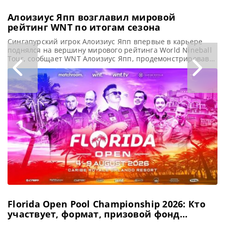
Алоизиус Япп возглавил мировой
рейтинг WNT по итогам сезона
Сингапурский игрок Алоизиус Япп впервые в карьере
поднялся на вершину мирового рейтинга World Nineball
Tour, сообщает WNT Алоизиус Япп, продемонстрировав
выдающуюся игру в течение сезона, который уже вошел
в историю, занял лидирующую позицию в мировом
рейтинге. 30-летний сингапурский спортсмен достиг
вершины мирового бильярдного рейтинга благодаря
своим исключительным выступлениям в прошлом году.
Он стал первым игроком,
Florida Open Pool Championship 2026: Кто
участвует, формат, призовой фонд
турнира