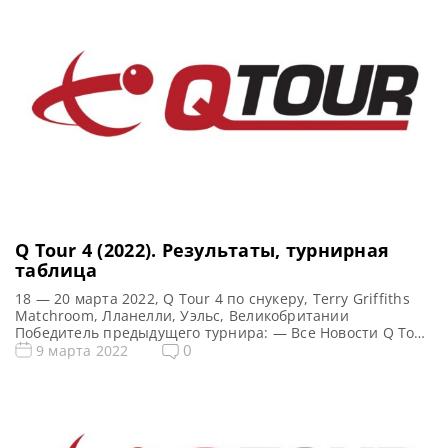
фреймов (до 4-х побед) 7 фреймов (до 4-х побед) […]
Q Tour 4 (2022). Результаты, турнирная
таблица
18 — 20 марта 2022, Q Tour 4 по снукеру, Terry Griffiths
Matchroom, Лланелли, Уэльс, Великобритании
Победитель предыдущего турнира: — Все Новости Q Tour
2022 Все новости и результаты Q Tour 4 (2022)
0
9 марта 2022
Квалификация Q Tour 4 (2022) Турнирная сетка: 1/16
финала 1/8 финала 1/4 финала 1/2 финала Финал 5
фреймов (до 3-х побед) 5 […]