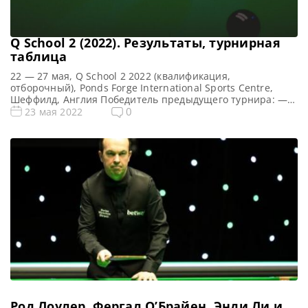
Q School 2 (2022). Результаты, турнирная
таблица
22 — 27 мая, Q School 2 2022 (квалификация,
отборочный), Ponds Forge International Sports Centre,
Шеффилд, Англия Победитель предыдущего турнира: —
Все новости и результаты Q School 2022 Призовой фонд Q
0
23 мая 2022
School 2 2022 по снукеру: Призовые Q School 2 2022
Общий призовой фонд — фунтов стерлингов Сенчури
брейки Q School 2 2022 по снукеру: […]
Род Лоулер, Фергал О’Брайен, Энди Ли и