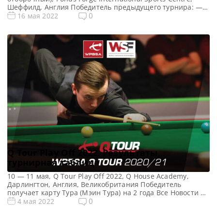
Шеффилд, Англия Победитель предыдущего турнира: —
Все новости и результаты Q School 2022 Призовой фонд Q
0
16 мая 2022
School 1 2022 по снукеру: Призовые Q School 1 2022
Общий призовой фонд — фунтов стерлингов Сенчури
брейки Q School 1 2022 по снукеру: […]
Q Tour Play Off 2022. Результаты,
турнирная таблица
10 — 11 мая, Q Tour Play Off 2022, Q House Academy,
Дарлингтон, Англия, Великобритания Победитель
получает карту Тура (Мэин Тура) на 2 года Все Новости Q
Tour 2022 Все Новости Q Tour Play Off 2022 Турнирная
0
4 мая 2022
сетка: 1/8 финала 1/4 финала 1/2 финала Финал 7