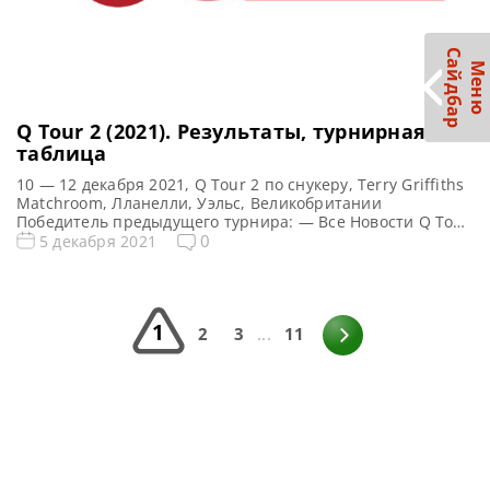
С
р
М
е
н
ю
а
й
д
б
а
Q Tour 2 (2021). Результаты, турнирная
таблица
10 — 12 декабря 2021, Q Tour 2 по снукеру, Terry Griffiths
Matchroom, Лланелли, Уэльс, Великобритании
Победитель предыдущего турнира: — Все Новости Q Tour
2022 Все новости и результаты Q Tour 2 (2021)
0
5 декабря 2021
Квалификация Q Tour 2 (2021) Турнирная сетка: 1/16
финала 1/8 финала 1/4 финала 1/2 финала Финал 5
фреймов (до 3-х побед) 5 […]
1
2
3
...
11