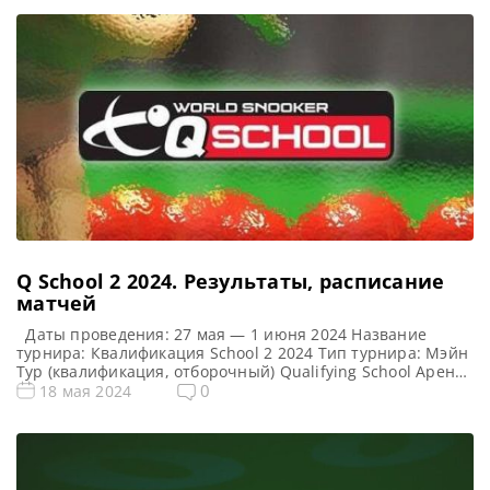
Q School 2 2024. Результаты, расписание
матчей
Даты проведения: 27 мая — 1 июня 2024 Название
турнира: Квалификация School 2 2024 Тип турнира: Мэйн
Тур (квалификация, отборочный) Qualifying School Арена:
Morningside Arena Место проведения (населенный пункт,
0
18 мая 2024
город, страна): Лестер, Англия, Великобритания
Победитель предыдущего турнира: — Все новости и
результаты Q School 2024 Q School 1 2024. Расписание —
трансляции Призовой фонд […]