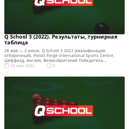
Q School 3 (2022). Результаты, турнирная
таблица
28 мая — 2 июня, Q School 3 2022 (квалификация,
отборочный), Ponds Forge International Sports Centre,
Шеффилд, Англия, Великобритания Победитель
предыдущего турнира: — Все новости и результаты Q
0
28 мая 2022
School 2022 Призовой фонд Q School 3 2022 по снукеру:
Призовые Q School 3 2022 Общий призовой фонд —
фунтов стерлингов Сенчури брейки Q School 3 2022 […]