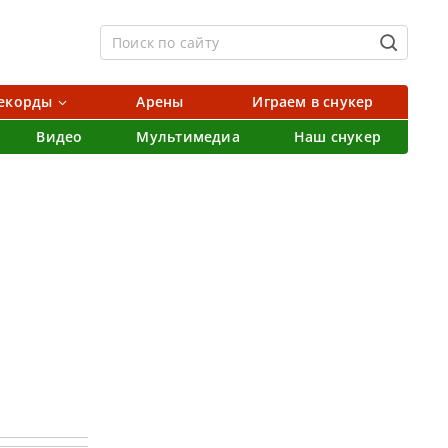
екорды
Арены
Играем в снукер
Видео
Мультимедиа
Наш снукер