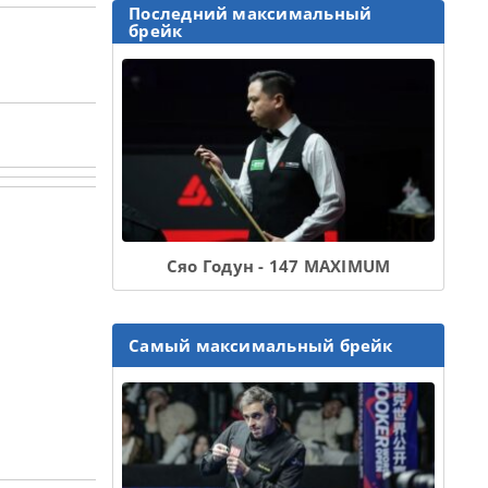
Последний максимальный
брейк
Сяо Годун - 147 MAXIMUM
Самый максимальный брейк