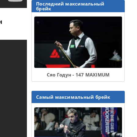
Последний максимальный
брейк
н
Сяо Годун - 147 MAXIMUM
Самый максимальный брейк