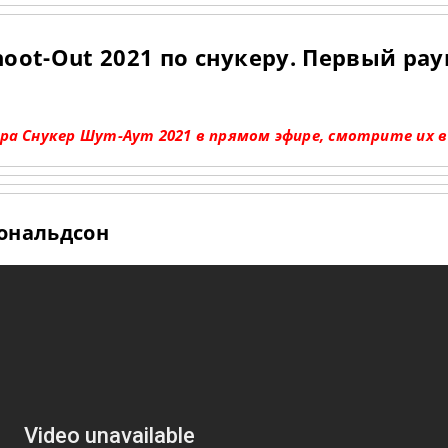
oot-Out 2021 по снукеру. Первый рау
ра Снукер Шут-Аут 2021 в прямом эфире, смотрите их в
Дональдсон