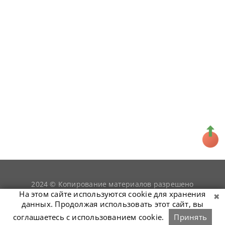
2024 © Копирование материалов разрешено
snookerist.ru
только при условии гиперссылки на
На этом сайте используются cookie для хранения
данных. Продолжая использовать этот сайт, вы
соглашаетесь с использованием cookie.
Принять