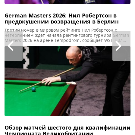
German Masters 2026: Нил Робертсон в
О
предвкушении возвращения в Берлин
C
Третий номер в мировом рейтинге Нил Робертсон с
Д
нетерпением ждет начала рейтингового турнира German
К
Masters 2026 на арене Tempodrom, сообщает WST Нил
н
Робертсон, занимающий третью строчку мирового
Ч
рейтинга, полон надежд заполучить долгожданный
де
трофей Brandon Parker Trophy на предстоящем турнире
с
German Masters 2026, который стартует на следующей
2
неделе. Этот престижный турнир, проходящий в Берлине
Х
с 26
и
Обзор матчей шестого дня квалификации
Ч
Чемпионата Великобритании
Ч