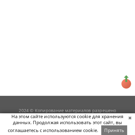
2024 © Копирование материалов разрешено
snookerist.ru
только при условии гиперссылки на
На этом сайте используются cookie для хранения
данных. Продолжая использовать этот сайт, вы
соглашаетесь с использованием cookie.
Принять