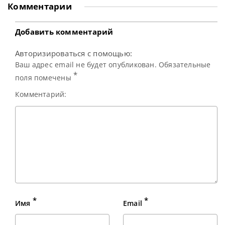
Junior Open Snooker Championship 2026. Это третий по
Комментарии
счету престижный турнир, который состоялся в
Шотландии на прошлых выходных. В напряженном
финальном поединке,
Добавить комментарий
Авторизироваться с помощью:
Ваш адрес email не будет опубликован. Обязательные
*
поля помечены
Комментарий:
*
*
Имя
Email