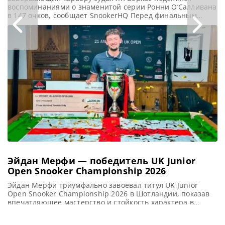
воспоминаниями о знаменитой серии Ронни О’Салливана
в 147 очков, сообщает SnookerHQ Перед финальным
матчем Saudi Arabia Masters, в котором должны были
встретиться Нил Робертсон и Ронни О’Салливан, мир
снукера узнал о завершении карьеры известного рефери
Яна Верхаса. Голландский судья, начавший свою карьеру
в 1991 году, за годы работы стал
Эйдан Мерфи — победитель UK Junior
Open Snooker Championship 2026
Эйдан Мерфи триумфально завоевал титул UK Junior
Open Snooker Championship 2026 в Шотландии, показав
впечатляющее мастерство и стойкость характера в
напряженном финале против Эдварда Джонса, сообщает
totallysnookered Эйдан Мерфи одержал победу на UK