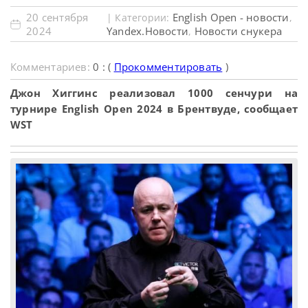
20 сентября
English Open - новости
| Категории:
,
2024
Yandex.Новости
Новости снукера
,
Комментариев:
0 : (
Прокомментировать
)
Джон Хиггинс реализовал 1000 сенчури на
турнире English Open 2024 в Брентвуде, сообщает
WST