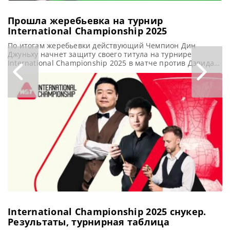
Прошла жеребьевка на турнир
International Championship 2025
По итогам жеребьевки действующий Чемпион Дин
Джуньху начнет защиту своего титула на турнире
International Championship 2025 в матче против Дэвида
Грэйса, сообщает WST Состоялась жеребьевка на
рейтинговый турнир International Championship 2025
года. И в ноябре в Китае Дин Джуньху будет защищать
свой титул. В прошлом году в финале Дин обыграл Криса
Уокелина со счетом 10-7.
International Championship 2025 cнукер.
Результаты, турнирная таблица