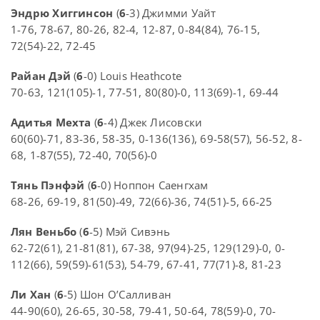
Эндрю Хиггинсон
(
6
-3) Джимми Уайт
1-76, 78-67, 80-26, 82-4, 12-87, 0-84(84), 76-15,
72(54)-22, 72-45
Райан Дэй
(
6
-0) Louis Heathcote
70-63, 121(105)-1, 77-51, 80(80)-0, 113(69)-1, 69-44
Адитья Мехта
(
6
-4) Джек Лисовски
60(60)-71, 83-36, 58-35, 0-136(136), 69-58(57), 56-52, 8-
68, 1-87(55), 72-40, 70(56)-0
Тянь Пэнфэй
(
6
-0) Ноппон Саенгхам
68-26, 69-19, 81(50)-49, 72(66)-36, 74(51)-5, 66-25
Лян Веньбо
(
6
-5) Мэй Сивэнь
62-72(61), 21-81(81), 67-38, 97(94)-25, 129(129)-0, 0-
112(66), 59(59)-61(53), 54-79, 67-41, 77(71)-8, 81-23
Ли Хан
(
6
-5) Шон О’Салливан
44-90(60), 26-65, 30-58, 79-41, 50-64, 78(59)-0, 70-