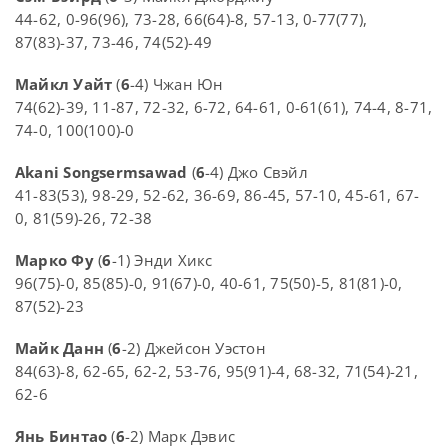
44-62, 0-96(96), 73-28, 66(64)-8, 57-13, 0-77(77),
87(83)-37, 73-46, 74(52)-49
Майкл Уайт
(
6
-4) Чжан Юн
74(62)-39, 11-87, 72-32, 6-72, 64-61, 0-61(61), 74-4, 8-71,
74-0, 100(100)-0
Akani Songsermsawad
(
6
-4) Джо Свэйл
41-83(53), 98-29, 52-62, 36-69, 86-45, 57-10, 45-61, 67-
0, 81(59)-26, 72-38
Марко Фу
(
6
-1) Энди Хикс
96(75)-0, 85(85)-0, 91(67)-0, 40-61, 75(50)-5, 81(81)-0,
87(52)-23
Майк Данн
(
6
-2) Джейсон Уэстон
84(63)-8, 62-65, 62-2, 53-76, 95(91)-4, 68-32, 71(54)-21,
62-6
Янь Бинтао
(
6
-2) Марк Дэвис