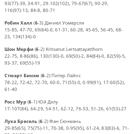
93(77)-39, 34-91, 29-102(102), 79-67(67), 90-29,
116(97)-13, 84-8, 80-71
Робин Халл
(
6
-3) Дэниел Уомерсли
15-85, 47-70, 69(64)-0, 61-31, 60-28, 45-65, 56-45, 68-
23, 134(134)-0
Шон Мерфи
(
6
-2) Kritsanut Lertsattayatthorn
22-75, 8-86(86), 130(130)-0, 69(50)-2, 84(84)-0, 82(59)-5,
93-37, 69(55)-19
Стюарт Бинэм
(
6
-2) Питер Лайнс
78-22, 72-42, 72-70, 60-0, 71(55)-0, 0-99(91), 17-60(52),
61-40
Росс Мур
(
6
-1) Юй Дэлу
17-107(84), 64-29, 54-51, 62-12, 76-53, 51-26, 61(53)-27
Лука Бресель
(
6
-2) Фан Сюнмань
29-85(65), 75(75)-11, 70-38, 0-95(95), 61-24, 83(83)-6, 71-