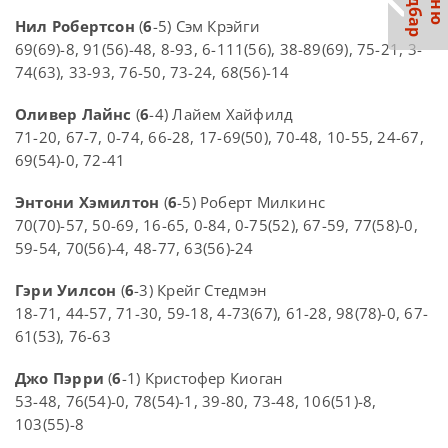
С
р
М
е
н
ю
а
й
д
б
а
Нил Робертсон
(
6
-5) Сэм Крэйги
69(69)-8, 91(56)-48, 8-93, 6-111(56), 38-89(69), 75-21, 3-
74(63), 33-93, 76-50, 73-24, 68(56)-14
Оливер Лайнс
(
6
-4) Лайем Хайфилд
71-20, 67-7, 0-74, 66-28, 17-69(50), 70-48, 10-55, 24-67,
69(54)-0, 72-41
Энтони Хэмилтон
(
6
-5) Роберт Милкинс
70(70)-57, 50-69, 16-65, 0-84, 0-75(52), 67-59, 77(58)-0,
59-54, 70(56)-4, 48-77, 63(56)-24
Гэри Уилсон
(
6
-3) Крейг Стедмэн
18-71, 44-57, 71-30, 59-18, 4-73(67), 61-28, 98(78)-0, 67-
61(53), 76-63
Джо Пэрри
(
6
-1) Кристофер Киоган
53-48, 76(54)-0, 78(54)-1, 39-80, 73-48, 106(51)-8,
103(55)-8