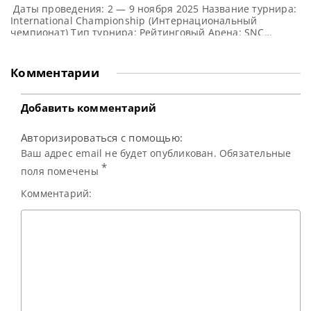
Даты проведения: 2 — 9 ноября 2025 Название турнира:
International Championship (Интернациональный
чемпионат) Тип турнира: Рейтинговый Арена: SNC
National Fitness Center Место проведения (населенный
пункт, город, страна): Нанкин, Китай (КНР) Победитель
предыдущего турнира: Дин Джуньху Турнирная таблица
Комментарии
International Championship 2025: Интернациональный
Чемпионат 2025 — турнирная сетка рейтингового
турнира по снукеру 1/16 финала 1/8 финала
Добавить комментарий
Авторизироваться с помощью:
Ваш адрес email не будет опубликован. Обязательные
*
поля помечены
Комментарий: