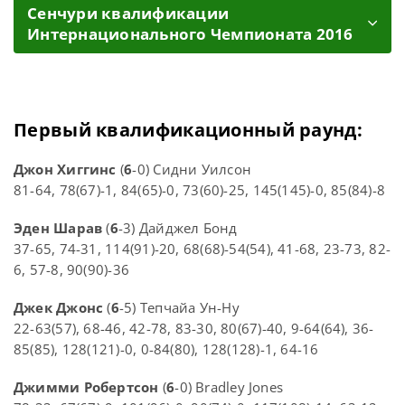
Cенчури квалификации
Интернационального Чемпионата 2016
Первый квалификационный раунд:
Джон Хиггинс
(
6
-0) Сидни Уилсон
81-64, 78(67)-1, 84(65)-0, 73(60)-25, 145(145)-0, 85(84)-8
Эден Шарав
(
6
-3) Дайджел Бонд
37-65, 74-31, 114(91)-20, 68(68)-54(54), 41-68, 23-73, 82-
6, 57-8, 90(90)-36
Джек Джонс
(
6
-5) Тепчайа Ун-Ну
22-63(57), 68-46, 42-78, 83-30, 80(67)-40, 9-64(64), 36-
85(85), 128(121)-0, 0-84(80), 128(128)-1, 64-16
Джимми Робертсон
(
6
-0) Bradley Jones