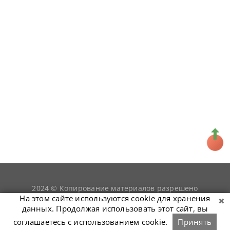
2024 © Копирование материалов разрешено
snookerist.ru
только при условии гиперссылки на
На этом сайте используются cookie для хранения
данных. Продолжая использовать этот сайт, вы
соглашаетесь с использованием cookie.
Принять