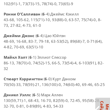
102(91)-1, 73(73)-15, 78(74)-0, 73(65)-9
Ронни О’Салливан
(
6
-4) Джеймс Кэхилл
43-68, 105-62, 115(71)-10, 93(88)-0, 63-57, 75(74)-0, 8-
73, 27-82, 4-73, 61-0
Джейми Джонс
(
6
-4) Цао Юйпэн
48-69, 16-68, 83-7, 79-18, 63-53(52), 89(68)-7, 0-71(64),
4-82, 70-69, 63(51)-10
Майкл Холт
(
6
-1) Эллиот Слессор
86-13, 78(70)-0, 74(52)-15, 66-5, 73(54)-4, 6-103(91), 82-
32
Стюарт Кэррингтон
(
6
-0) Курт Данхэм
70(50)-33, 78(59)-21, 136(100)-0, 74(60)-40, 69-46, 65-25
Дэниел Уэллс
(
6
-5) Марк Аллен
130(59,71)-1, 68-43, 16-70, 82(59)-0, 72-45, 95(58)-28,
32-70, 0-81, 0-89(89), 4-83, 54-33