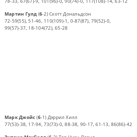
78-33, 67(67)-9, 101(96)-0, 90(74)-0, 117(108)-14, 63-12
Мартин Гулд
(
6
-2) Скотт Дональдсон
72-59(55), 51-46, 110(109)-1, 0-87(87), 79(52)-0,
99(57)-37, 18-104(72), 65-28
Марк Джойс
(
6
-1) Дэррил Хилл
77(53)-38, 17-94, 73(73)-0, 88-38, 90-17, 61-13, 86(86)-42
Энтони МакГилл
(
6
-3) Тор Чуан Леонг