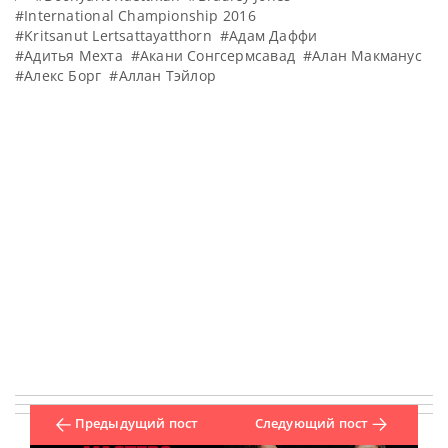
#International Championship 2016
#Kritsanut Lertsattayatthorn
#Адам Даффи
#Адитья Мехта
#Акани Сонгсермсавад
#Алан Макманус
#Алекс Борг
#Аллан Тэйлор
Предыдущий пост
Следующий пост