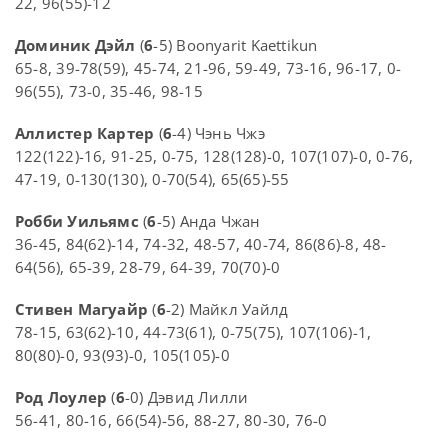
22, 96(55)-12
Доминик Дэйл
(
6
-5) Boonyarit Kaettikun
65-8, 39-78(59), 45-74, 21-96, 59-49, 73-16, 96-17, 0-
96(55), 73-0, 35-46, 98-15
Аллистер Картер
(
6
-4) Чэнь Чжэ
122(122)-16, 91-25, 0-75, 128(128)-0, 107(107)-0, 0-76,
47-19, 0-130(130), 0-70(54), 65(65)-55
Робби Уильямс
(
6
-5) Анда Чжан
36-45, 84(62)-14, 74-32, 48-57, 40-74, 86(86)-8, 48-
64(56), 65-39, 28-79, 64-39, 70(70)-0
Стивен Магуайр
(
6
-2) Майкл Уайлд
78-15, 63(62)-10, 44-73(61), 0-75(75), 107(106)-1,
80(80)-0, 93(93)-0, 105(105)-0
Род Лоулер
(
6
-0) Дэвид Лилли
56-41, 80-16, 66(54)-56, 88-27, 80-30, 76-0