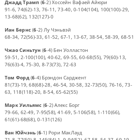
Джадд Трамп
(
6
-2) Хоссейн Вафаей Айюри
91-6, 74(62)-13, 76-11, 73-40, 0-104(104), 100(100)-29,
13-68(62), 132(127)-0
Иан Бернс
(
6
-2) Лу Чэньвэй
68-34, 72(56)-33, 61-52, 67-1, 13-67, 38-54, 58-39, 68-51
Чжао Синьтун
(
6
-4) Бен Уолластон
59-51, 2-100(100), 40-62, 69-55, 60-68(55), 79(60)-13,
76(63)-4, 75-30, 8-73(73), 72-63
Том Форд
(
6
-4) Брэндон Сарджент
81(73)-19, 68(68)-28, 46-54, 30-58, 32-73(50), 76-16, 73-
63, 118(118)-20, 8-54, 65-62(55)
Марк Уильямс
(
6
-2) Алекс Борг
79-66, 62-49, 7-95(58), 41-69, 5-106(58), 1-110(66),
61(61)-68(68), 0-131(126)
Ван Юйчэнь
(
6
-1) Рори МакЛауд
71-8, 77(50)-8, 145(84)-1, 9-94(52), 67-58, 54-37, 69-19