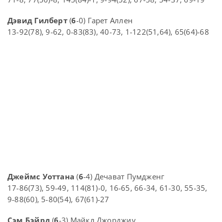
Дэвид Гилберт
(
6
-0) Гарет Аллен
13-92(78), 9-62, 0-83(83), 40-73, 1-122(51,64), 65(64)-68
Джеймс Уоттана
(
6
-4) Дечават Пумдженг
17-86(73), 59-49, 114(81)-0, 16-65, 66-34, 61-30, 55-35,
9-88(60), 5-80(54), 67(61)-27
Сэм Бэйрд
(
6
-3) Майкл Джорджиу