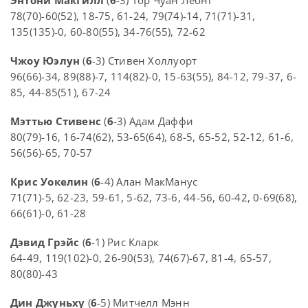
78(70)-60(52), 18-75, 61-24, 79(74)-14, 71(71)-31,
135(135)-0, 60-80(55), 34-76(55), 72-62
Чжоу Юэлун
(
6
-3) Стивен Холлуорт
96(66)-34, 89(88)-7, 114(82)-0, 15-63(55), 84-12, 79-37, 6-
85, 44-85(51), 67-24
Мэттью Стивенс
(
6
-3) Адам Даффи
80(79)-16, 16-74(62), 53-65(64), 68-5, 65-52, 52-12, 61-6,
56(56)-65, 70-57
Крис Уокелин
(
6
-4) Алан МакМанус
71(71)-5, 62-23, 59-61, 5-62, 73-6, 44-56, 60-42, 0-69(68),
66(61)-0, 61-28
Дэвид Грэйс
(
6
-1) Рис Кларк
64-49, 119(102)-0, 26-90(53), 74(67)-67, 81-4, 65-57,
80(80)-43
Дин Джуньху
(
6
-5) Митчелл Мэнн