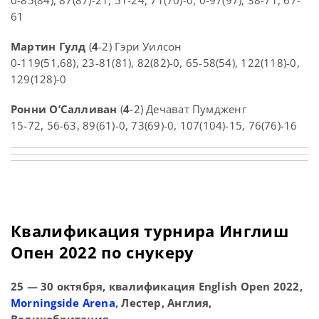
61
Мартин Гулд
(
4
-2) Гэри Уилсон
0-119(51,68), 23-81(81), 82(82)-0, 65-58(54), 122(118)-0,
129(128)-0
Ронни О’Салливан
(
4
-2) Дечават Пумдженг
15-72, 56-63, 89(61)-0, 73(69)-0, 107(104)-15, 76(76)-16
Квалификация турнира Инглиш
Опен 2022 по снукеру
25 — 30 октября, квалификация English Open 2022,
Morningside Arena
, Лестер, Англия,
Великобритания