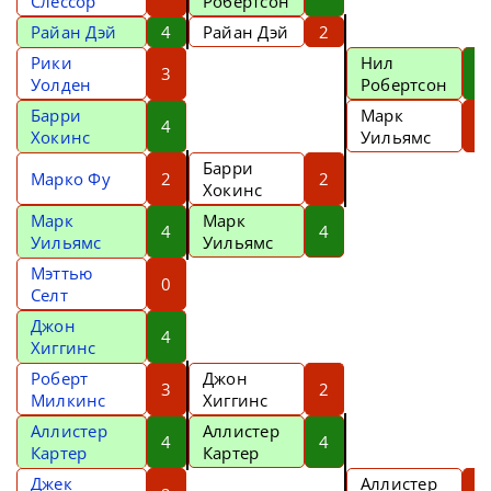
Слессор
Робертсон
Райан Дэй
4
Райан Дэй
2
Рики
Нил
3
5
Уолден
Робертсон
Барри
Марк
4
3
Хокинс
Уильямс
Барри
Марко Фу
2
2
Хокинс
Марк
Марк
4
4
Уильямс
Уильямс
Мэттью
0
Селт
Джон
4
Хиггинс
Роберт
Джон
3
2
Милкинс
Хиггинс
Аллистер
Аллистер
4
4
Картер
Картер
Джек
Аллистер