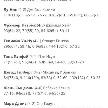
Лу Нин
(
4
-2) Джеймс Кэхилл
119(118)-3, 52-19, 62-72, 93(62)-11, 0-91(91), 66(57)-15
Фрэйзер Патрик
(
4
-0) Джимми Уайт
93(64)-22, 70(55)-30, 84-62(54), 59-41
Тепчайа Ун-Ну
(
4
-1) Стюарт Бинхэм
89(60)-1, 59-16, 0-96(92), 144(102)-0, 67-32
Тянь Пэнфэй
(
4
-1) Пэн Исун
71(55)-12, 95(94)-1, 63(53)-9, 54-61, 69(53)-28
Дэвид Гилберт
(
4
-2) Мохамад Ибрагим
84(75)-0, 9-110(109), 83(83)-0, 52-60, 132(132)-0, 60-28
Юань Сыцзюнь
(
4
-0) Ребекка Кенна
77-16, 94(62)-0, 77(57)-0, 94(56)-25
Марк Дэвис
(
4
-2) Сяо Годун