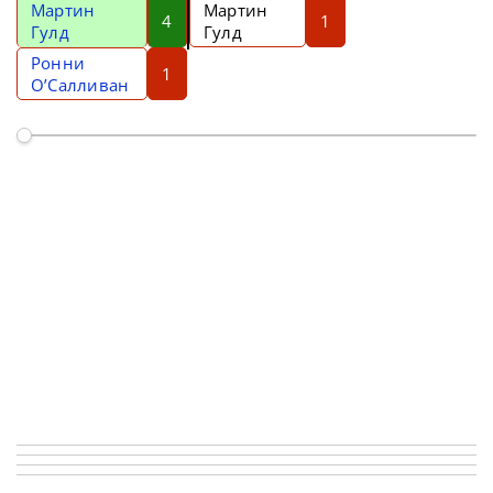
Мартин
Мартин
4
1
Гулд
Гулд
Ронни
1
О’Салливан