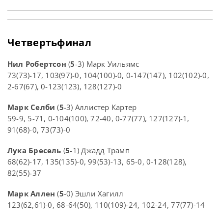
Четвертьфинал
Нил Робертсон
(
5
-3) Марк Уильямс
73(73)-17, 103(97)-0, 104(100)-0, 0-147(147), 102(102)-0,
2-67(67), 0-123(123), 128(127)-0
Марк Селби
(
5
-3) Аллистер Картер
59-9, 5-71, 0-104(100), 72-40, 0-77(77), 127(127)-1,
91(68)-0, 73(73)-0
Лука Бресель
(
5
-1) Джадд Трамп
68(62)-17, 135(135)-0, 99(53)-13, 65-0, 0-128(128),
82(55)-37
Марк Аллен
(
5
-0) Эшли Хагилл
123(62,61)-0, 68-64(50), 110(109)-24, 102-24, 77(77)-14