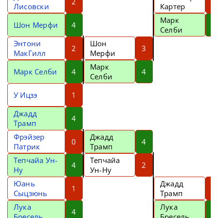
2
3
Лисовски
Картер
Марк
Шон Мерфи
4
5
Селби
Энтони
Шон
2
3
МакГилл
Мерфи
Марк
Марк Селби
4
4
Селби
У Ицзэ
1
Джадд
4
Трамп
Фрэйзер
Джадд
0
4
Патрик
Трамп
Тепчайа Ун-
Тепчайа
4
2
Ну
Ун-Ну
Юань
Джадд
1
1
Сыцзюнь
Трамп
Лука
Лука
4
5
Бресель
Бресель