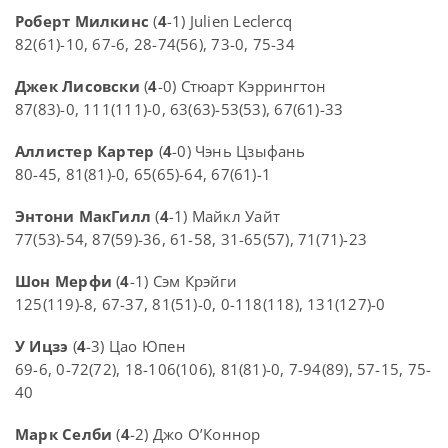
Роберт Милкинс
(
4
-1) Julien Leclercq
82(61)-10, 67-6, 28-74(56), 73-0, 75-34
Джек Лисовски
(
4
-0) Стюарт Кэррингтон
87(83)-0, 111(111)-0, 63(63)-53(53), 67(61)-33
Аллистер Картер
(
4
-0) Чэнь Цзыфань
80-45, 81(81)-0, 65(65)-64, 67(61)-1
Энтони МакГилл
(
4
-1) Майкл Уайт
77(53)-54, 87(59)-36, 61-58, 31-65(57), 71(71)-23
Шон Мерфи
(
4
-1) Сэм Крэйги
125(119)-8, 67-37, 81(51)-0, 0-118(118), 131(127)-0
У Ицзэ
(
4
-3) Цао Юпен
69-6, 0-72(72), 18-106(106), 81(81)-0, 7-94(89), 57-15, 75-
40
Марк Селби
(
4
-2) Джо О’Коннор