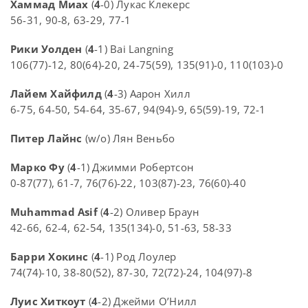
Хаммад Миах
(
4
-0) Лукас Клекерс
56-31, 90-8, 63-29, 77-1
Рики Уолден
(
4
-1) Bai Langning
106(77)-12, 80(64)-20, 24-75(59), 135(91)-0, 110(103)-0
Лайем Хайфилд
(
4
-3) Аарон Хилл
6-75, 64-50, 54-64, 35-67, 94(94)-9, 65(59)-19, 72-1
Питер Лайнс
(w/o) Лян Веньбо
Марко Фу
(
4
-1) Джимми Робертсон
0-87(77), 61-7, 76(76)-22, 103(87)-23, 76(60)-40
Muhammad Asif
(
4
-2) Оливер Браун
42-66, 62-4, 62-54, 135(134)-0, 51-63, 58-33
Барри Хокинс
(
4
-1) Род Лоулер
74(74)-10, 38-80(52), 87-30, 72(72)-24, 104(97)-8
Луис Хиткоут
(
4
-2) Джейми О’Нилл