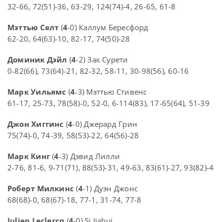
32-66, 72(51)-36, 63-29, 124(74)-4, 26-65, 61-8
Мэттью Селт
(
4
-0) Каллум Бересфорд
62-20, 64(63)-10, 82-17, 74(50)-28
Доминик Дэйл
(
4
-2) Зак Сурети
0-82(66), 73(64)-21, 82-32, 58-11, 30-98(56), 60-16
Марк Уильямс
(
4
-3) Мэттью Стивенс
61-17, 25-73, 78(58)-0, 52-0, 6-114(83), 17-65(64), 51-39
Джон Хиггинс
(
4
-0) Джерард Грин
75(74)-0, 74-39, 58(53)-22, 64(56)-28
Марк Кинг
(
4
-3) Дэвид Лилли
2-76, 81-6, 9-71(71), 88(53)-31, 49-63, 83(61)-27, 93(82)-4
Роберт Милкинс
(
4
-1) Дуэн Джонс
68(68)-0, 68(67)-18, 77-1, 31-74, 77-8
Julien Leclercq
(
4
-0) Si Jiahui