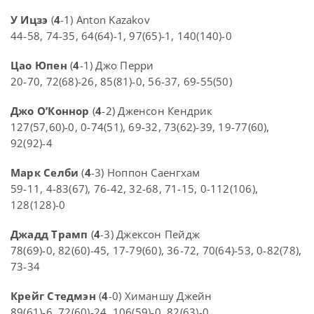
У Ицзэ
(
4
-1) Anton Kazakov
44-58, 74-35, 64(64)-1, 97(65)-1, 140(140)-0
Цао Юпен
(
4
-1) Джо Перри
20-70, 72(68)-26, 85(81)-0, 56-37, 69-55(50)
Джо О’Коннор
(
4
-2) Дженсон Кендрик
127(57,60)-0, 0-74(51), 69-32, 73(62)-39, 19-77(60),
92(92)-4
Марк Селби
(
4
-3) Ноппон Саенгхам
59-11, 4-83(67), 76-42, 32-68, 71-15, 0-112(106),
128(128)-0
Джадд Трамп
(
4
-3) Джексон Пейдж
78(69)-0, 82(60)-45, 17-79(60), 36-72, 70(64)-53, 0-82(78),
73-34
Крейг Стедмэн
(
4
-0) Химаншу Джейн
89(61)-6, 72(60)-24, 106(59)-0, 82(63)-0