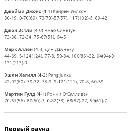
Джейми Джонс
(
4
-1) Кайрен Уилсон
80-19, 0-70(69), 73(73)-57(57), 117(102)-6, 89-42
Джон Эстли
(
4
-0) Чжао Синьтун
73-38, 72-34, 75-67(51), 64-5
Марк Аллен
(
4
-3) Дин Джуньху
44-69, 5-124(124), 77-8, 50-84, 100(86)-32, 94(94)-0,
131(113)-0
Эшли Хагилл
(
4
-2) Pang Junxu
42-92(60), 79-32, 78-9, 9-121(121), 70-8, 60-59
Мартин Гулд
(
4
-1) Ронни О’Салливан
70-67(56), 80(60)-7, 0-82(78), 68(57)-27, 69(61)-7
Первый раунд