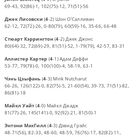
69-43, 92(86)-1, 102(75)-12, 71(51)-56
Джек Лисовски
(
4
-2) Шон О’Салливан
62-12, 72(72)-26, 0-80(79), 60(59)-16, 35-66, 66-48
Стюарт Кэррингтон
(
4
-2) Джек Джонс
80(64)-32, 72(69)-29, 81(51)-52, 1-79(79), 42-57, 83-31
Аллистер Картер
(
4
-1) Адам Даффи
53-77, 79(78)-0, 100(100)-4, 58-19, 63-1
Чэнь Цзыфань
(
4
-3) Mink Nutcharut
66-26, 126(122)-0, 82(75)-5, 21-60(54), 39-73, 71(51)-82,
86(81)-18
Майкл Уайт
(
4
-0) Майкл Джадж
81(77)-26, 145(141)-0, 92(92)-21, 81(50)-1
Энтони МакГилл
(
4
-3) Дэвид Грэйс
48-71(56), 82-33, 48-60, 48-59, 76(76)-17, 82(82)-11,