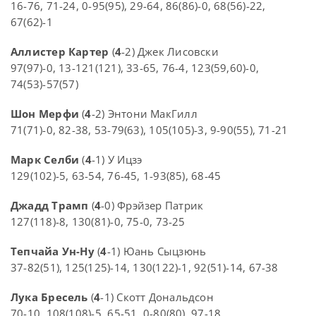
16-76, 71-24, 0-95(95), 29-64, 86(86)-0, 68(56)-22,
67(62)-1
Аллистер Картер
(
4
-2) Джек Лисовски
97(97)-0, 13-121(121), 33-65, 76-4, 123(59,60)-0,
74(53)-57(57)
Шон Мерфи
(
4
-2) Энтони МакГилл
71(71)-0, 82-38, 53-79(63), 105(105)-3, 9-90(55), 71-21
Марк Селби
(
4
-1) У Ицзэ
129(102)-5, 63-54, 76-45, 1-93(85), 68-45
Джадд Трамп
(
4
-0) Фрэйзер Патрик
127(118)-8, 130(81)-0, 75-0, 73-25
Тепчайа Ун-Ну
(
4
-1) Юань Сыцзюнь
37-82(51), 125(125)-14, 130(122)-1, 92(51)-14, 67-38
Лука Бресель
(
4
-1) Скотт Дональдсон
70-10, 108(108)-5, 65-51, 0-80(80), 97-18