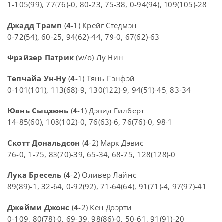
1-105(99), 77(76)-0, 80-23, 75-38, 0-94(94), 109(105)-28
Джадд Трамп
(
4
-1) Крейг Стедмэн
0-72(54), 60-25, 94(62)-44, 79-0, 67(62)-63
Фрэйзер Патрик
(w/o) Лу Нин
Тепчайа Ун-Ну
(
4
-1) Тянь Пэнфэй
0-101(101), 113(68)-9, 130(122)-9, 94(51)-45, 83-34
Юань Сыцзюнь
(
4
-1) Дэвид Гилберт
14-85(60), 108(102)-0, 76(63)-6, 76(76)-0, 98-1
Скотт Дональдсон
(
4
-2) Марк Дэвис
76-0, 1-75, 83(70)-39, 65-34, 68-75, 128(128)-0
Лука Бресель
(
4
-2) Оливер Лайнс
89(89)-1, 32-64, 0-92(92), 71-64(64), 91(71)-4, 97(97)-41
Джейми Джонс
(
4
-2) Кен Доэрти
0-109, 80(78)-0, 69-39, 98(86)-0, 50-61, 91(91)-20