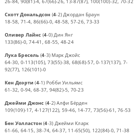
26-84, 90(81)-4, 67(66)-26, 13-87(87), 100(100)-32, 70-32
Скотт Дональдсон
(
4
-2) Джордан Браун
18-58, 71-4, 86(66)-0, 48-58, 57-26, 73-33
Оливер Лайнс
(
4
-0) Дин Янг
133(86)-0, 74-41, 68-55, 48-24
Лука Бресель
(
4
-3) Марк Джойс
64-30, 0-113(105), 73(55)-38, 68(68)-57, 0-137(137), 7-
92(77), 126(101)-0
Кен Доэрти
(
4
-1) Робби Уильямс
61-32, 0-94, 68-37, 94(82)-5, 70-23
Джейми Джонс
(
4
-2) Алфи Бёрден
109(109)-17, 4-127(122), 59-46, 14-77, 73(56)-61, 76-53
Бен Уолластон
(
4
-3) Джейми Кларк
61-66, 64-15, 38-74, 64-37, 11-65(50), 122(84)-0, 71-38