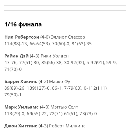
1/16 финала
Нил Робертсон
(
4
-0) Эллиот Слессор
114(88)-13, 66-64(53), 70(60)-0, 81(63)-35
Райан Дэй
(
4
-3) Рики Уолден
47-76, 77(51)-30, 85(56)-38, 30-92(92), 5-92(91), 59-9,
71(70)-0
Барри Хокинс
(
4
-2) Марко Фу
89(89)-26, 139(127)-0, 66-1, 7-79(63), 0-112(111),
79(50)-1
Марк Уильямс
(
4
-0) Мэттью Селт
113(79)-0, 69(55)-22, 72(71)-61(61), 73(73)-0
Джон Хиггинс
(
4
-3) Роберт Милкинс