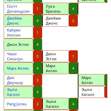
Скотт
Лука
1
4
Дональдсон
Бресель
Джейми
Джейми
4
2
Джонс
Джонс
Кайрен
1
Уилсон
Джон Эстли
4
Чжао
Джон
0
1
Синьтун
Эстли
Марк
Марк Аллен
4
4
Аллен
Дин
Марк
3
5
Джуньху
Аллен
Эшли
Эшли
4
0
Хагилл
Хагилл
Эшли
Pang Junxu
2
4
Хагилл