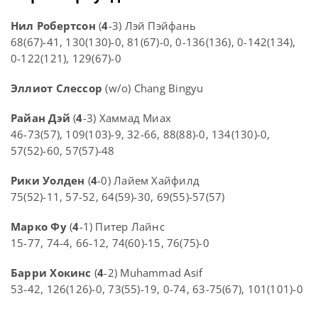
Нил Робертсон
(
4
-3) Лэй Пэйфань
68(67)-41, 130(130)-0, 81(67)-0, 0-136(136), 0-142(134),
0-122(121), 129(67)-0
Эллиот Слессор
(w/o) Chang Bingyu
Райан Дэй
(
4
-3) Хаммад Миах
46-73(57), 109(103)-9, 32-66, 88(88)-0, 134(130)-0,
57(52)-60, 57(57)-48
Рики Уолден
(
4
-0) Лайем Хайфилд
75(52)-11, 57-52, 64(59)-30, 69(55)-57(57)
Марко Фу
(
4
-1) Питер Лайнс
15-77, 74-4, 66-12, 74(60)-15, 76(75)-0
Барри Хокинс
(
4
-2) Muhammad Asif
53-42, 126(126)-0, 73(55)-19, 0-74, 63-75(67), 101(101)-0