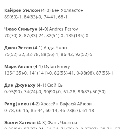
Кайрен Уилсон
(
4
-0) Бен Уолластон
89(63)-1, 84(83)-0, 74-41, 68-1
Чжао Синьтун
(
4
-0) Andres Petrov
70(70)-8, 87(83)-24, 82(51)-0, 135(135)-0
Джон Эстли
(
4
-1) Анда Чжан
75(52)-32, 32-78, 88(56)-1, 86-42, 92(52)-5
Марк Аллен
(
4
-1) Dylan Emery
135(135)-0, 141(141)-0, 82(55)-41, 0-98(98), 87(55)-1
Дин Джуньху
(
4
-1) Сюй Сы
0-95(90), 74(74)-0, 90(90)-0, 61-28, 83(83)-50(50)
Pang Junxu
(
4
-2) Хоссейн Вафаей Айюри
0-78, 66-15, 85-44, 60-14, 46-73(67), 61-18
Эшли Хагилл
(
4
-3) Фань Чжэнъи
0-85(84), 87(87)-21, 51-24, 71(70)-0, 0-97(97), 38-71, 67-