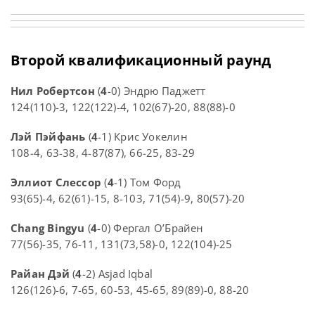
Второй квалификационный раунд
Нил Робертсон
(
4
-0) Эндрю Паджетт
124(110)-3, 122(122)-4, 102(67)-20, 88(88)-0
Лэй Пэйфань
(
4
-1) Крис Уокелин
108-4, 63-38, 4-87(87), 66-25, 83-29
Эллиот Слессор
(
4
-1) Том Форд
93(65)-4, 62(61)-15, 8-103, 71(54)-9, 80(57)-20
Chang Bingyu
(
4
-0) Фергал О’Брайен
77(56)-35, 76-11, 131(73,58)-0, 122(104)-25
Райан Дэй
(
4
-2) Asjad Iqbal
126(126)-6, 7-65, 60-53, 45-65, 89(89)-0, 88-20