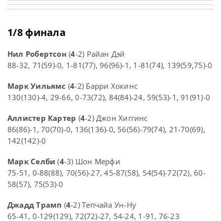
1/8 финала
Нил Робертсон
(
4
-2) Райан Дэй
88-32, 71(59)-0, 1-81(77), 96(96)-1, 1-81(74), 139(59,75)-0
Марк Уильямс
(
4
-2) Барри Хокинс
130(130)-4, 29-66, 0-73(72), 84(84)-24, 59(53)-1, 91(91)-0
Аллистер Картер
(
4
-2) Джон Хиггинс
86(86)-1, 70(70)-0, 136(136)-0, 56(56)-79(74), 21-70(69),
142(142)-0
Марк Селби
(
4
-3) Шон Мерфи
75-51, 0-88(88), 70(56)-27, 45-87(58), 54(54)-72(72), 60-
58(57), 75(53)-0
Джадд Трамп
(
4
-2) Тепчайа Ун-Ну
65-41, 0-129(129), 72(72)-27, 54-24, 1-91, 76-23