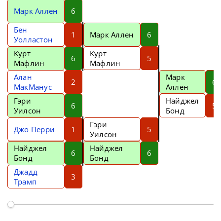
Марк Аллен
6
Бен
1
Марк Аллен
6
Уолластон
Курт
Курт
6
5
Мафлин
Мафлин
Алан
Марк
2
6
МакМанус
Аллен
Гэри
Найджел
6
5
Уилсон
Бонд
Гэри
Джо Перри
1
5
Уилсон
Найджел
Найджел
6
6
Бонд
Бонд
Джадд
3
Трамп