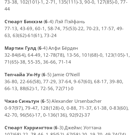
73-38, 102(101)-1, 2-71, 135(111)-3, 90-0, 127(85)-0, 77-
44
Стюарт Бинхэм
(
6
-4) Лэй Пэйфань
77-13, 43-69, 60-1, 58-74, 75(53)-22, 70-23, 17-57, 49-
63, 63(62)-61(61), 73-24
Мартин Гулд
(
6
-4) Алфи Бёрден
32-84(64), 64-49, 12-78(78), 13-56, 101(68)-0, 123(105)-1,
71(65)-38, 55-35, 36-66, 71-14
Тепчайа Ун-Ну
(
6
-5) Jamie O’Neill
36-80, 22-66(58), 77-29, 37-64, 9-67(60), 68-17, 39-80,
66-13, 88(62)-1, 72-56, 72(71)-0
Чжао Синьтун
(
6
-5) Alexander Ursenbacher
0-97(97), 79-47, 128(128)-0, 0-88, 71-37, 61-38, 0-83(60),
42-70, 96(56)-17, 0-136(136), 92(92)-37
Стюарт Кэррингтон
(
6
-3) Джеймс Уоттана
107(68)-22, 78-46, 1-85(52), 67(58)-20, 19-70, 49-74(74),