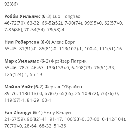
93(86)
Робби Уильямс
(
6
-3) Luo Honghao
46-72(70), 63-32, 66-52(52), 7-90(74), 99(95)-0, 62(57)-0,
7-86(86), 70-54(54), 78(58)-4
Нил Робертсон
(
6
-0) Алекс Борг
65-45, 81(81)-0, 85(81)-0, 113(107)-1, 100-4, 111(51)-16
Марк Уильямс
(
6
-2) Фрэйзер Патрик
55-46, 78-7, 46-67, 133(133)-0, 6-108(73), 76(61)-33,
125(124)-1, 55-19
Майкл Уайт
(
6
-2) Фергал О’Брайен
39-76, 113(113)-0, 67(67)-65(65), 25-109(72), 76(76)-0,
119(67)-1, 81-29, 68-1
Fan Zhengyi
(
6
-4) Чжоу Юэлун
21-67(59), 90(82)-41, 91-17, 106(63)-0, 37-80, 0-112(104),
70(70)-0, 28-64, 68-32, 51-36