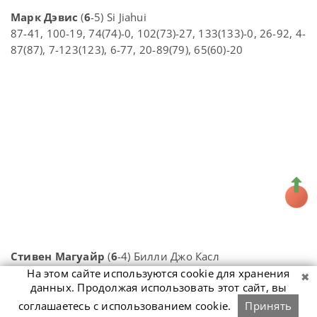
Марк Дэвис
(
6
-5) Si Jiahui
87-41, 100-19, 74(74)-0, 102(73)-27, 133(133)-0, 26-92, 4-
87(87), 7-123(123), 6-77, 20-89(79), 65(60)-20
Стивен Магуайр
(
6
-4) Билли Джо Касл
63-1, 64-13, 69-31, 1-77(60), 0-94(94), 68(55)-4, 59-58,
На этом сайте используются cookie для хранения
данных. Продолжая использовать этот сайт, вы
12-73, 53-65, 68-33
соглашаетесь с использованием cookie.
Принять