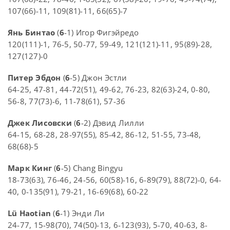
107(66)-11, 109(81)-11, 66(65)-7
Янь Бинтао
(
6
-1) Игор Фигэйредо
120(111)-1, 76-5, 50-77, 59-49, 121(121)-11, 95(89)-28,
127(127)-0
Питер Эбдон
(
6
-5) Джон Эстли
64-25, 47-81, 44-72(51), 49-62, 76-23, 82(63)-24, 0-80,
56-8, 77(73)-6, 11-78(61), 57-36
Джек Лисовски
(
6
-2) Дэвид Лилли
64-15, 68-28, 28-97(55), 85-42, 86-12, 51-55, 73-48,
68(68)-5
Марк Кинг
(
6
-5) Chang Bingyu
18-73(63), 76-46, 24-56, 60(58)-16, 6-89(79), 88(72)-0, 64-
40, 0-135(91), 79-21, 16-69(68), 60-22
Lü Haotian
(
6
-1) Энди Ли
24-77, 15-98(70), 74(50)-13, 6-123(93), 5-70, 40-63, 8-