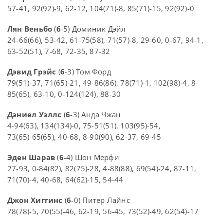
57-41, 92(92)-9, 62-12, 104(71)-8, 85(71)-15, 92(92)-0
Лян Веньбо
(
6
-5) Доминик Дэйл
24-66(66), 53-42, 61-75(58), 71(57)-8, 29-60, 0-67, 94-1,
63-52(51), 7-68, 72-35, 87-32
Дэвид Грэйс
(
6
-3) Том Форд
79(51)-37, 71(65)-21, 49-86(86), 78(71)-1, 102(98)-4, 8-
85(65), 63-10, 0-124(124), 88-30
Дэниел Уэллс
(
6
-3) Анда Чжан
4-94(63), 134(134)-0, 75-51(51), 103(95)-54,
73(65)-65(65), 40-68, 8-90(90), 62-37, 69-45
Эден Шарав
(
6
-4) Шон Мерфи
27-93, 0-84(82), 82(75)-28, 4-88(88), 69(54)-24, 87-11,
71(70)-4, 40-68, 64(62)-15, 54-44
Джон Хиггинс
(
6
-0) Питер Лайнс
78(78)-5, 70(55)-46, 62-19, 56-45, 73(52)-49, 62(54)-17