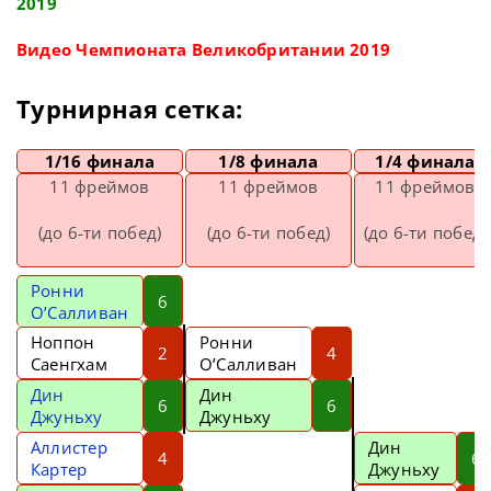
2019
Видео Чемпионата Великобритании 2019
Турнирная сетка:
1/16 финала
1/8 финала
1/4 финала
11 фреймов
11 фреймов
11 фреймов
(до 6-ти побед)
(до 6-ти побед)
(до 6-ти побед)
Ронни
6
О’Салливан
Ноппон
Ронни
2
4
Саенгхам
О’Салливан
Дин
Дин
6
6
Джуньху
Джуньху
Аллистер
Дин
4
6
Картер
Джуньху