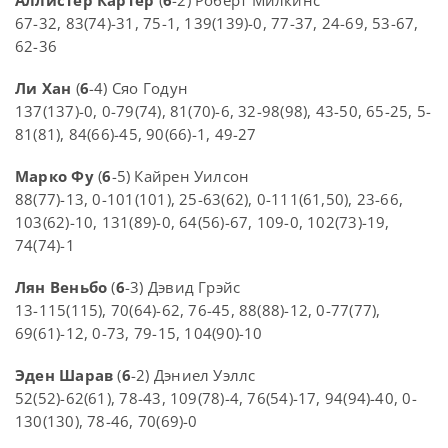
67-32, 83(74)-31, 75-1, 139(139)-0, 77-37, 24-69, 53-67,
62-36
Ли Хан
(
6
-4) Сяо Годун
137(137)-0, 0-79(74), 81(70)-6, 32-98(98), 43-50, 65-25, 5-
81(81), 84(66)-45, 90(66)-1, 49-27
Марко Фу
(
6
-5) Кайрен Уилсон
88(77)-13, 0-101(101), 25-63(62), 0-111(61,50), 23-66,
103(62)-10, 131(89)-0, 64(56)-67, 109-0, 102(73)-19,
74(74)-1
Лян Веньбо
(
6
-3) Дэвид Грэйс
13-115(115), 70(64)-62, 76-45, 88(88)-12, 0-77(77),
69(61)-12, 0-73, 79-15, 104(90)-10
Эден Шарав
(
6
-2) Дэниел Уэллс
52(52)-62(61), 78-43, 109(78)-4, 76(54)-17, 94(94)-40, 0-
130(130), 78-46, 70(69)-0