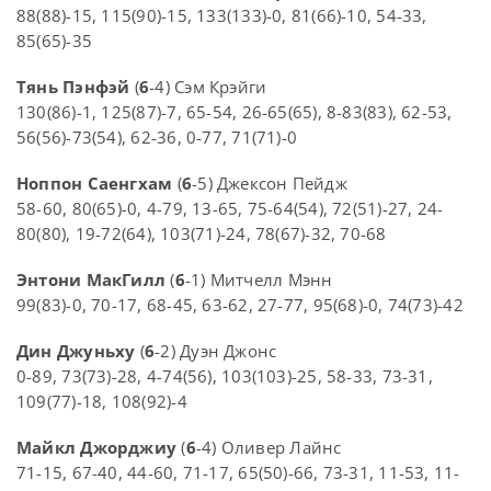
88(88)-15, 115(90)-15, 133(133)-0, 81(66)-10, 54-33,
85(65)-35
Тянь Пэнфэй
(
6
-4) Сэм Крэйги
130(86)-1, 125(87)-7, 65-54, 26-65(65), 8-83(83), 62-53,
56(56)-73(54), 62-36, 0-77, 71(71)-0
Ноппон Саенгхам
(
6
-5) Джексон Пейдж
58-60, 80(65)-0, 4-79, 13-65, 75-64(54), 72(51)-27, 24-
80(80), 19-72(64), 103(71)-24, 78(67)-32, 70-68
Энтони МакГилл
(
6
-1) Митчелл Мэнн
99(83)-0, 70-17, 68-45, 63-62, 27-77, 95(68)-0, 74(73)-42
Дин Джуньху
(
6
-2) Дуэн Джонс
0-89, 73(73)-28, 4-74(56), 103(103)-25, 58-33, 73-31,
109(77)-18, 108(92)-4
Майкл Джорджиу
(
6
-4) Оливер Лайнс
71-15, 67-40, 44-60, 71-17, 65(50)-66, 73-31, 11-53, 11-