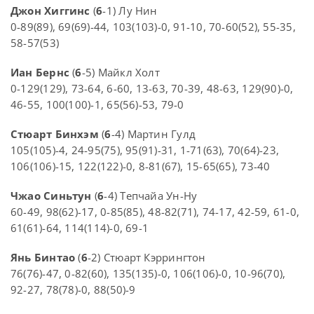
Джон Хиггинс
(
6
-1) Лу Нин
0-89(89), 69(69)-44, 103(103)-0, 91-10, 70-60(52), 55-35,
58-57(53)
Иан Бернс
(
6
-5) Майкл Холт
0-129(129), 73-64, 6-60, 13-63, 70-39, 48-63, 129(90)-0,
46-55, 100(100)-1, 65(56)-53, 79-0
Стюарт Бинхэм
(
6
-4) Мартин Гулд
105(105)-4, 24-95(75), 95(91)-31, 1-71(63), 70(64)-23,
106(106)-15, 122(122)-0, 8-81(67), 15-65(65), 73-40
Чжао Синьтун
(
6
-4) Тепчайа Ун-Ну
60-49, 98(62)-17, 0-85(85), 48-82(71), 74-17, 42-59, 61-0,
61(61)-64, 114(114)-0, 69-1
Янь Бинтао
(
6
-2) Стюарт Кэррингтон
76(76)-47, 0-82(60), 135(135)-0, 106(106)-0, 10-96(70),
92-27, 78(78)-0, 88(50)-9