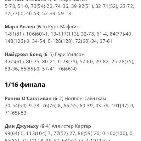
5-78, 51-0, 73(54)-22, 74-36, 39-92(51), 32-71(52), 23-72,
77(77)-0, 40-53, 52-39, 59-13
Марк Аллен
(
6
-5) Курт Мафлин
1-81(81), 106(60)-1, 13-117(113), 32-78, 61-4, 84(77)-40,
148(126)-0, 34-54, 0-128(128), 72(68)-34, 67-61
Найджел Бонд
(
6
-5) Гэри Уилсон
4-65(61), 80-75, 80-21, 0-78(78), 57-60, 29-82, 25-78(75),
83-36, 85(85)-0, 57-41, 76(66)-0
1/16 финала
Ронни О’Салливан
(
6
-2) Ноппон Саенгхам
70-54(54), 9-78, 76(76)-8, 66-55, 60-39, 43-79, 101(97)-0,
71(65)-53
Дин Джуньху
(
6
-4) Аллистер Картер
99(64)-0, 113(104)-7, 77(52)-27, 88(59)-26, 0-100(100), 0-
85(85), 71(71)-18, 19-67, 64(52)-77, 124(116)-7