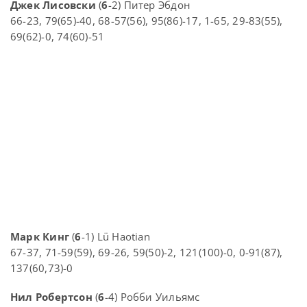
Джек Лисовски
(
6
-2) Питер Эбдон
66-23, 79(65)-40, 68-57(56), 95(86)-17, 1-65, 29-83(55),
69(62)-0, 74(60)-51
Марк Кинг
(
6
-1) Lü Haotian
67-37, 71-59(59), 69-26, 59(50)-2, 121(100)-0, 0-91(87),
137(60,73)-0
Нил Робертсон
(
6
-4) Робби Уильямс