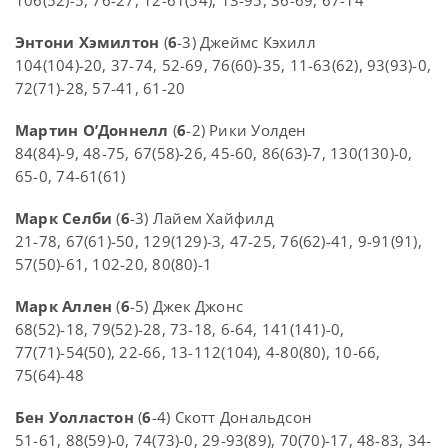
Энтони Хэмилтон
(
6
-3) Джеймс Кэхилл
104(104)-20, 37-74, 52-69, 76(60)-35, 11-63(62), 93(93)-0,
72(71)-28, 57-41, 61-20
Мартин О’Доннелл
(
6
-2) Рики Уолден
84(84)-9, 48-75, 67(58)-26, 45-60, 86(63)-7, 130(130)-0,
65-0, 74-61(61)
Марк Селби
(
6
-3) Лайем Хайфилд
21-78, 67(61)-50, 129(129)-3, 47-25, 76(62)-41, 9-91(91),
57(50)-61, 102-20, 80(80)-1
Марк Аллен
(
6
-5) Джек Джонс
68(52)-18, 79(52)-28, 73-18, 6-64, 141(141)-0,
77(71)-54(50), 22-66, 13-112(104), 4-80(80), 10-66,
75(64)-48
Бен Уолластон
(
6
-4) Скотт Дональдсон
51-61, 88(59)-0, 74(73)-0, 29-93(89), 70(70)-17, 48-83, 34-