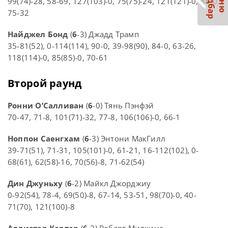
С
р
М
е
н
ю
а
й
д
б
а
99(74)-28, 58-69, 127(103)-0, 75(75)-24, 121(121)-0, 88-0,
75-32
Найджел Бонд
(
6
-3) Джадд Трамп
35-81(52), 0-114(114), 90-0, 39-98(90), 84-0, 63-26,
118(114)-0, 85(85)-0, 70-61
Второй раунд
Ронни О’Салливан
(
6
-0) Тянь Пэнфэй
70-47, 71-8, 101(71)-32, 77-8, 106(106)-0, 66-1
Ноппон Саенгхам
(
6
-3) Энтони МакГилл
39-71(51), 71-31, 105(101)-0, 61-21, 16-112(102), 0-
68(61), 62(58)-16, 70(56)-8, 71-62(54)
Дин Джуньху
(
6
-2) Майкл Джорджиу
0-92(54), 78-4, 69(50)-8, 67-14, 53-51, 98(70)-0, 40-
71(70), 121(100)-8
Аллистер Картер
(
6
-2) Роберт Милкинс