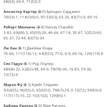
68(63), 64-9, 71(52)-0
Аллистер Картер
(
6
-0) Брэндон Сарджент
70(53)-1, 114(100)-0, 95-53(53), 65-26, 83(71)-0, 69-16
Роберт Милкинс
(
6
-4) Harvey Chandler
5-82, 69(68)-3, 65(50)-26, 46-66, 67-14, 30-67, 52(52)-60,
65-37, 72-44, 83(75)-34
Ли Хан
(
6
-1) Джейми Кларк
70-60, 111(110)-13, 4-83(53), 77-0, 0-0, 69-16, 120(119)-8
Сяо Годун
(
6
-1) Род Лоулер
68(68)-32, 62(62)-48, 64-0, 78(78)-30, 16-85, 59-36,
72(72)-0
Марко Фу
(
6
-3) Крейг Стедмэн
9-66(55), 96(92)-0, 65(50)-0, 79(67)-29, 0-72(72), 94(93)-0,
117(117)-10, 22-103(102), 129(85)-1
Кайрен Уилсон
(
6
-0) Riley Parsons