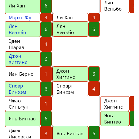
Лян
Ли Хан
6
2
Веньбо
Марко Фу
4
Ли Хан
4
Лян
Лян
6
6
Веньбо
Веньбо
Эден
4
Шарав
Джон
6
Хиггинс
Джон
Иан Бернс
1
6
Хиггинс
Стюарт
Стюарт
6
4
Бинхэм
Бинхэм
Чжао
Джон
1
3
Синьтун
Хиггинс
Янь
Янь Бинтао
6
6
Бинтао
Джек
3
Янь Бинтао
6
Лисовски