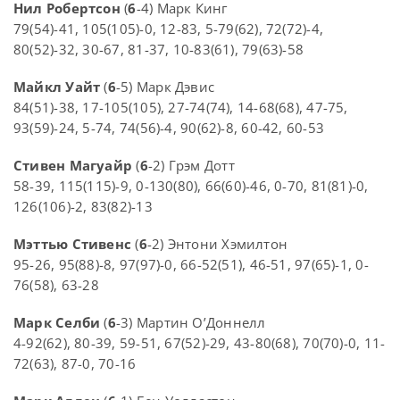
Нил Робертсон
(
6
-4) Марк Кинг
79(54)-41, 105(105)-0, 12-83, 5-79(62), 72(72)-4,
80(52)-32, 30-67, 81-37, 10-83(61), 79(63)-58
Майкл Уайт
(
6
-5) Марк Дэвис
84(51)-38, 17-105(105), 27-74(74), 14-68(68), 47-75,
93(59)-24, 5-74, 74(56)-4, 90(62)-8, 60-42, 60-53
Стивен Магуайр
(
6
-2) Грэм Дотт
58-39, 115(115)-9, 0-130(80), 66(60)-46, 0-70, 81(81)-0,
126(106)-2, 83(82)-13
Мэттью Стивенс
(
6
-2) Энтони Хэмилтон
95-26, 95(88)-8, 97(97)-0, 66-52(51), 46-51, 97(65)-1, 0-
76(58), 63-28
Марк Селби
(
6
-3) Мартин О’Доннелл
4-92(62), 80-39, 59-51, 67(52)-29, 43-80(68), 70(70)-0, 11-
72(63), 87-0, 70-16