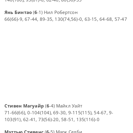
Янь Бинтао
(
6
-1) Нил Робертсон
66(66)-9, 67-44, 89-35, 130(74,56)-0, 63-15, 64-68, 57-47
Стивен Магуайр
(
6
-4) Майкл Уайт
71-66(66), 0-104(104), 69-30, 9-115(115), 54-67, 9-
103(91), 62-41, 73(56)-20, 58-51, 135(116)-0
Мэттью Стивенс
(
6
-5) Марк Селби