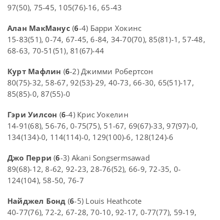
97(50), 75-45, 105(76)-16, 65-43
Алан МакМанус
(
6
-4) Барри Хокинс
15-83(51), 0-74, 67-45, 6-84, 34-70(70), 85(81)-1, 57-48,
68-63, 70-51(51), 81(67)-44
Курт Мафлин
(
6
-2) Джимми Робертсон
80(75)-32, 58-67, 92(53)-29, 40-73, 66-30, 65(51)-17,
85(85)-0, 87(55)-0
Гэри Уилсон
(
6
-4) Крис Уокелин
14-91(68), 56-76, 0-75(75), 51-67, 69(67)-33, 97(97)-0,
134(134)-0, 114(114)-0, 129(100)-6, 128(124)-6
Джо Перри
(
6
-3) Akani Songsermsawad
89(68)-12, 8-62, 92-23, 28-76(52), 66-9, 72-35, 0-
124(104), 58-50, 76-7
Найджел Бонд
(
6
-5) Louis Heathcote
40-77(76), 72-2, 67-28, 70-10, 92-17, 0-77(77), 59-19,