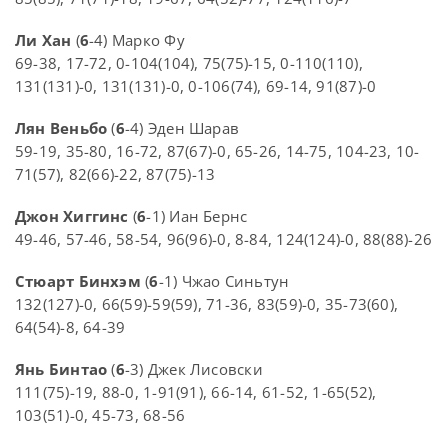
Ли Хан
(
6
-4) Марко Фу
69-38, 17-72, 0-104(104), 75(75)-15, 0-110(110),
131(131)-0, 131(131)-0, 0-106(74), 69-14, 91(87)-0
Лян Веньбо
(
6
-4) Эден Шарав
59-19, 35-80, 16-72, 87(67)-0, 65-26, 14-75, 104-23, 10-
71(57), 82(66)-22, 87(75)-13
Джон Хиггинс
(
6
-1) Иан Бернс
49-46, 57-46, 58-54, 96(96)-0, 8-84, 124(124)-0, 88(88)-26
Стюарт Бинхэм
(
6
-1) Чжао Синьтун
132(127)-0, 66(59)-59(59), 71-36, 83(59)-0, 35-73(60),
64(54)-8, 64-39
Янь Бинтао
(
6
-3) Джек Лисовски
111(75)-19, 88-0, 1-91(91), 66-14, 61-52, 1-65(52),
103(51)-0, 45-73, 68-56