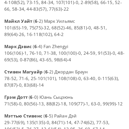
4-108(52), 73-15, 84-34, 107(101)-0, 2-89(58), 66-15, 52-
66, 58-34, 44-83(57), 77(63)-22
Майкл Уайт
(
6
-2) Марк Уильямс
101(65)-19, 75(75)-32, 68(52)-46, 85(81)-0, 48-51,
89(64)-26, 16-118(102), 64-2
Марк Дэвис
(
6
-4) Fan Zhengyi
106(106)-1, 76-10, 71-38, 100(100)-0, 24-59, 91(53)-0, 48-
69(53), 0-87(86), 43-65, 98(64)-4
Стивен Магуайр
(
6
-2) Джордан Браун
78-52, 71-6, 25-101(101), 108(108)-0, 63-40, 0-115(63),
87(87)-0, 83(68)-14
Грэм Дотт
(
6
-0) Юань Сыцзюнь
71(58)-0, 80(56)-13, 88(82)-18, 109(77)-1, 63-0, 99(99)-12
Мэттью Стивенс
(
6
-5) Райан Дэй
29-77(69), 135(135)-0, 84(71)-14, 47-74(62), 77-53,
106(52)-5, 76-27, 12-61(54), 13-95, 36-69, 67-14