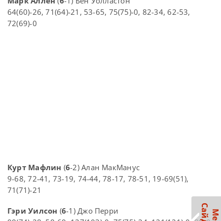
Марк Аллен
(
6
-1) Бен Уолластон
64(60)-26, 71(64)-21, 53-65, 75(75)-0, 82-34, 62-53,
72(69)-0
Курт Мафлин
(
6
-2) Алан МакМанус
9-68, 72-41, 73-19, 74-44, 78-17, 78-51, 19-69(51),
71(71)-21
Гэри Уилсон
(
6
-1) Джо Перри