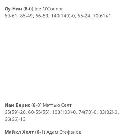
Лу Нин
(
6
-0) Joe O’Connor
69-61, 85-49, 66-59, 140(140)-0, 65-24, 70(61)-1
Иан Бернс
(
6
-0) Мэттью Селт
65(59)-26, 60-55(55), 103(103)-0, 74(70)-0, 83(82)-0,
66(66)-13
Майкл Холт
(
6
-1) Адам Стефанов