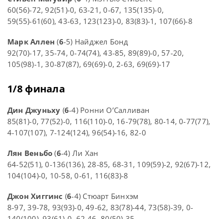
60(56)-72, 92(51)-0, 63-21, 0-67, 135(135)-0,
59(55)-61(60), 43-63, 123(123)-0, 83(83)-1, 107(66)-8
Марк Аллен
(
6
-5) Найджел Бонд
92(70)-17, 35-74, 0-74(74), 43-85, 89(89)-0, 57-20,
105(98)-1, 30-87(87), 69(69)-0, 2-63, 69(69)-17
1/8 финала
Дин Джуньху
(
6
-4) Ронни О’Салливан
85(81)-0, 77(52)-0, 116(110)-0, 16-79(78), 80-14, 0-77(77),
4-107(107), 7-124(124), 96(54)-16, 82-0
Лян Веньбо
(
6
-4) Ли Хан
64-52(51), 0-136(136), 28-85, 68-31, 109(59)-2, 92(67)-12,
104(104)-0, 10-58, 0-61, 116(83)-8
Джон Хиггинс
(
6
-4) Стюарт Бинхэм
8-97, 39-78, 93(93)-0, 49-62, 83(78)-44, 73(58)-39, 0-
140(100), 93(61)-0, 62-46, 80(50)-35