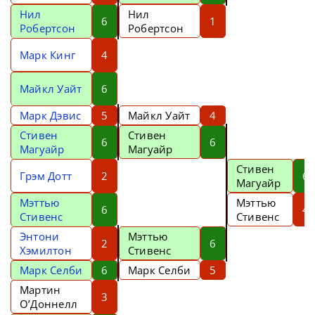
Нил
Нил
6
1
Робертсон
Робертсон
Марк Кинг
4
Майкл Уайт
6
Марк Дэвис
5
Майкл Уайт
4
Стивен
Стивен
6
6
Магуайр
Магуайр
Стивен
Грэм Дотт
2
6
Магуайр
Мэттью
Мэттью
6
4
Стивенс
Стивенс
Энтони
Мэттью
2
6
Хэмилтон
Стивенс
Марк Селби
6
Марк Селби
5
Мартин
3
О’Доннелл