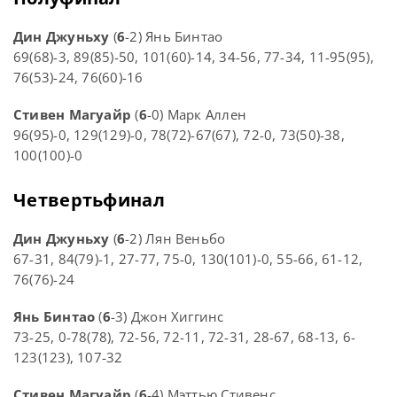
Дин Джуньху
(
6
-2) Янь Бинтао
69(68)-3, 89(85)-50, 101(60)-14, 34-56, 77-34, 11-95(95),
76(53)-24, 76(60)-16
Стивен Магуайр
(
6
-0) Марк Аллен
96(95)-0, 129(129)-0, 78(72)-67(67), 72-0, 73(50)-38,
100(100)-0
Четвертьфинал
Дин Джуньху
(
6
-2) Лян Веньбо
67-31, 84(79)-1, 27-77, 75-0, 130(101)-0, 55-66, 61-12,
76(76)-24
Янь Бинтао
(
6
-3) Джон Хиггинс
73-25, 0-78(78), 72-56, 72-11, 72-31, 28-67, 68-13, 6-
123(123), 107-32
Стивен Магуайр
(
6
-4) Мэттью Стивенс