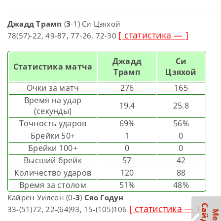
Джадд Трамп
(
3
-1) Си Цзяхой
[ статистика — ]
78(57)-22, 49-87, 77-26, 72-30
Джадд
Си
Статистика матча
Трамп
Цзяхой
Очки за матч
276
165
Время на удар
19.4
25.8
(секунды)
Точность ударов
69%
56%
Брейки 50+
1
0
Брейки 100+
0
0
Высший брейк
57
42
Количество ударов
120
88
Время за столом
51%
48%
Кайрен Уилсон (0-
3
)
Сяо Годун
[ статистика — ]
33-(51)72, 22-(64)93, 15-(105)106