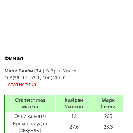
Финал
Марк Селби
(
3
-0) Кайрен Уилсон
103(99)-11 ,62-1, 100(100)-0
[ статистика — ]
Статистика
Кайрен
Марк
матча
Уилсон
Селби
Очки за матч
12
265
Время на удар
27.6
23.3
(секунды)