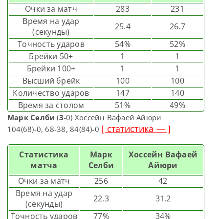
Очки за матч
283
231
Время на удар
25.4
26.7
(секунды)
Точность ударов
54%
52%
Брейки 50+
1
1
Брейки 100+
1
1
Высший брейк
100
100
Количество ударов
147
140
Время за столом
51%
49%
Марк Селби
(
3
-0) Хоссейн Вафаей Айюри
[ статистика — ]
104(68)-0, 68-38, 84(84)-0
Статистика
Марк
Хоссейн Вафаей
матча
Селби
Айюри
Очки за матч
256
42
Время на удар
22.3
31.2
(секунды)
Точность ударов
77%
34%