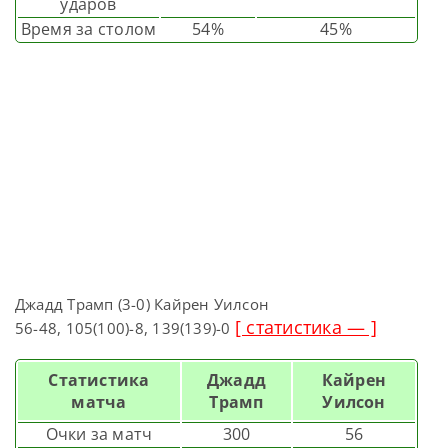
ударов
Время за столом
54%
45%
Джадд Трамп (3-0) Кайрен Уилсон
[ статистика — ]
56-48, 105(100)-8, 139(139)-0
Статистика
Джадд
Кайрен
матча
Трамп
Уилсон
Очки за матч
300
56