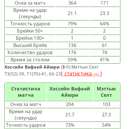
Очки за матч
364
171
Время на удар
21.1
23.3
(секунды)
Точность ударов
79%
64%
Брейки 50+
2
2
Брейки 100+
1
0
Высший брейк
136
61
Количество ударов
176
74
Время за столом
59%
41%
Хоссейн Вафаей Айюри
(
3
-0) Мэттью Селт
[ статистика — ]
73(52)-39, 71(70)-41, 60-23
Статистика
Хоссейн Вафаей
Мэттью
матча
Айюри
Селт
Очки за матч
204
103
Время на удар
21.7
27.3
(секунды)
Точность ударов
73%
54%