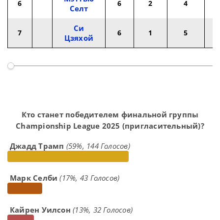
6
6
2
4
2
Селт
Си
7
6
1
5
2
Цзяхой
Кто станет победителем финальной группы
Championship League 2025 (пригласительный)?
Джадд Трамп
(59%, 144 Голосов)
Марк Селби
(17%, 43 Голосов)
Кайрен Уилсон
(13%, 32 Голосов)