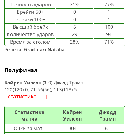
Точность ударов
21%
77%
Брейки 50+
0
1
Брейки 100+
0
1
Высший брейк
6
100
Количество ударов
29
94
Время за столом
28%
71%
Рефери:
Gradinari Natalia
Полуфинал
Кайрен Уилсон
(
3
-0) Джадд Трамп
120(120)-0, 71-56(56), 113(113)-5
[ статистика — ]
Статистика
Кайрен
Джадд
матча
Уилсон
Трамп
Очки за матч
304
61