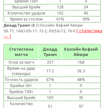
Брейки 100+
1
0
Высший брейк
128
24
Количество ударов
102
40
Время за столом
61%
39%
Джадд Трамп
(
3
-2) Хоссейн Вафаей Айюри
[ статистика
58-77, 106(105)-17, 72-2, 65(53)-72, 76-0
— ]
Статистика
Джадд
Хоссейн Вафаей
матча
Трамп
Айюри
Очки за матч
337
168
Время на удар
17.2
26.3
(секунды)
Точность ударов
67%
48%
Брейки 50+
1
0
Брейки 100+
1
0
Высший брейк
105
35
Количество
51
97