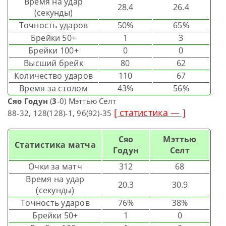
Время на удар
28.4
26.4
(секунды)
Точность ударов
50%
65%
Брейки 50+
1
3
Брейки 100+
0
0
Высший брейк
80
62
Количество ударов
110
67
Время за столом
43%
56%
Сяо Годун
(
3
-0) Мэттью Селт
[ статистика — ]
88-32, 128(128)-1, 96(92)-35
Сяо
Мэттью
Статистика матча
Годун
Селт
Очки за матч
312
68
Время на удар
20.3
30.9
(секунды)
Точность ударов
76%
38%
Брейки 50+
1
0