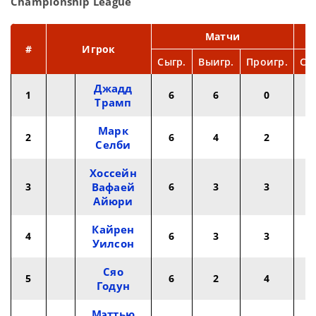
Championship League
Матчи
#
Игрок
Сыгр.
Выигр.
Проигр.
Сы
Джадд
1
6
6
0
2
Трамп
Марк
2
6
4
2
2
Селби
Хоссейн
3
Вафаей
6
3
3
2
Айюри
Кайрен
4
6
3
3
2
Уилсон
Сяо
5
6
2
4
2
Годун
Мэттью