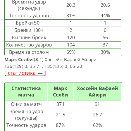
Время на удар
20.3
20.6
(секунды)
Точность ударов
81%
44%
Брейки 50+
1
1
Брейки 100+
2
0
Высший брейк
120
56
Количество ударов
104
37
Время за столом
69%
30%
Марк Селби
(
3
-1) Хоссейн Вафаей Айюри
136(129)-0, 35-71, 135(135)-0, 65-20
[ статистика — ]
Статистика
Марк
Хоссейн Вафаей
матча
Селби
Айюри
Очки за матч
371
91
Время на удар
21.5
26.7
(секунды)
Точность ударов
87%
62%