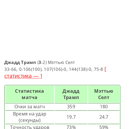
Джадд Трамп
(
3
-2) Мэттью Селт
[
33-66, 0-106(100), 107(106)-0, 144(138)-0, 75-8
статистика — ]
Статистика
Джадд
Мэттью
матча
Трамп
Селт
Очки за матч
359
180
Время на удар
19.7
24.7
(секунды)
Точность ударов
73%
59%