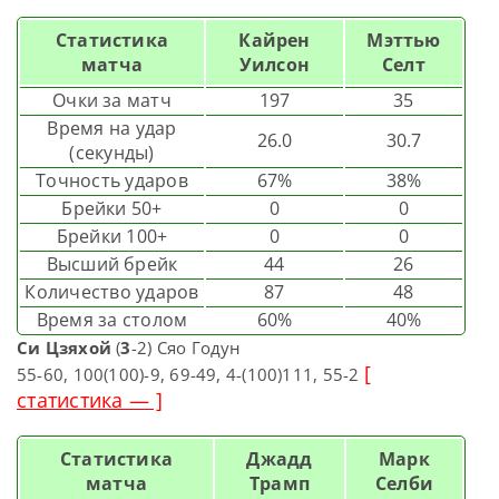
Статистика
Кайрен
Мэттью
матча
Уилсон
Селт
Очки за матч
197
35
Время на удар
26.0
30.7
(секунды)
Точность ударов
67%
38%
Брейки 50+
0
0
Брейки 100+
0
0
Высший брейк
44
26
Количество ударов
87
48
Время за столом
60%
40%
Си Цзяхой
(
3
-2) Сяо Годун
[
55-60, 100(100)-9, 69-49, 4-(100)111, 55-2
статистика — ]
Статистика
Джадд
Марк
матча
Трамп
Селби