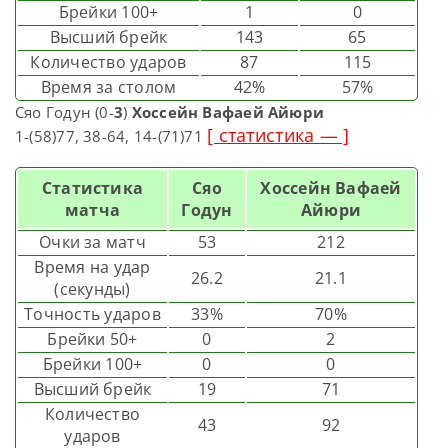
Брейки 100+
1
0
Высший брейк
143
65
Количество ударов
87
115
Время за столом
42%
57%
Сяо Годун (0-
3
)
Хоссейн Вафаей Айюри
[ статистика — ]
1-(58)77, 38-64, 14-(71)71
Статистика
Сяо
Хоссейн Вафаей
матча
Годун
Айюри
Очки за матч
53
212
Время на удар
26.2
21.1
(секунды)
Точность ударов
33%
70%
Брейки 50+
0
2
Брейки 100+
0
0
Высший брейк
19
71
Количество
43
92
ударов