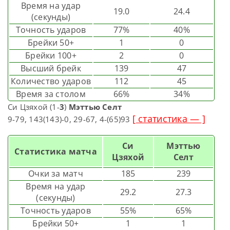
Время на удар
19.0
24.4
(секунды)
Точность ударов
77%
40%
Брейки 50+
1
0
Брейки 100+
2
0
Высший брейк
139
47
Количество ударов
112
45
Время за столом
66%
34%
Си Цзяхой (1-
3
)
Мэттью Селт
[ статистика — ]
9-79, 143(143)-0, 29-67, 4-(65)93
Си
Мэттью
Статистика матча
Цзяхой
Селт
Очки за матч
185
239
Время на удар
29.2
27.3
(секунды)
Точность ударов
55%
65%
Брейки 50+
1
1