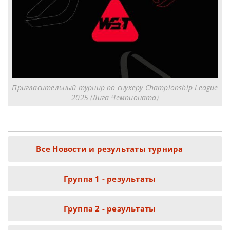
Пригласительный турнир по снукеру Championship League
2025 (Лига Чемпионата)
Все Новости и результаты турнира
Группа 1 - результаты
Группа 2 - результаты