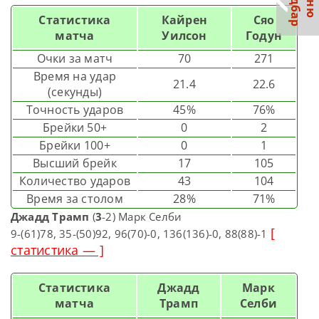
С
р
М
е
н
ю
а
й
д
б
а
Статистика
Кайрен
Сяо
матча
Уилсон
Годун
Очки за матч
70
271
Время на удар
21.4
22.6
(секунды)
Точность ударов
45%
76%
Брейки 50+
0
2
Брейки 100+
0
1
Высший брейк
17
105
Количество ударов
43
104
Время за столом
28%
71%
Джадд Трамп
(
3
-2) Марк Селби
[
9-(61)78, 35-(50)92, 96(70)-0, 136(136)-0, 88(88)-1
статистика — ]
Статистика
Джадд
Марк
матча
Трамп
Селби