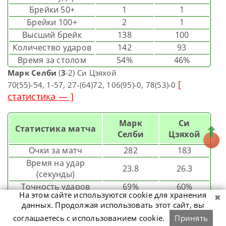
Брейки 50+
1
1
Брейки 100+
2
1
Высший брейк
138
100
Количество ударов
142
93
Время за столом
54%
46%
Марк Селби
(
3
-2) Си Цзяхой
[
70(55)-54, 1-57, 27-(64)72, 106(95)-0, 78(53)-0
статистика — ]
Марк
Си
Статистика матча
Селби
Цзяхой
Очки за матч
282
183
Время на удар
23.8
26.3
(секунды)
Точность ударов
69%
60%
На этом сайте используются cookie для хранения
Брейки 50+
3
1
данных. Продолжая использовать этот сайт, вы
Брейки 100+
0
0
соглашаетесь с использованием cookie.
Принять
Высший брейк
95
64