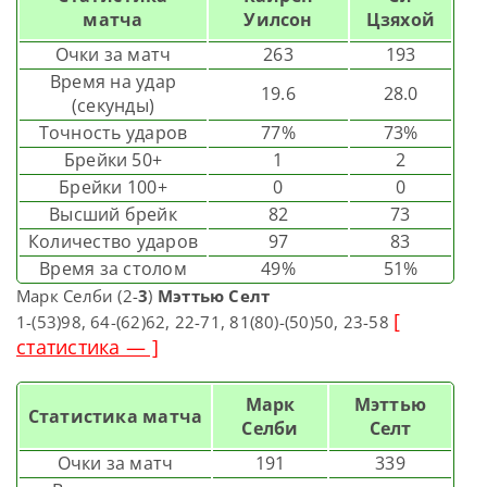
матча
Уилсон
Цзяхой
Очки за матч
263
193
Время на удар
19.6
28.0
(секунды)
Точность ударов
77%
73%
Брейки 50+
1
2
Брейки 100+
0
0
Высший брейк
82
73
Количество ударов
97
83
Время за столом
49%
51%
Марк Селби (2-
3
)
Мэттью Селт
[
1-(53)98, 64-(62)62, 22-71, 81(80)-(50)50, 23-58
статистика — ]
Марк
Мэттью
Статистика матча
Селби
Селт
Очки за матч
191
339