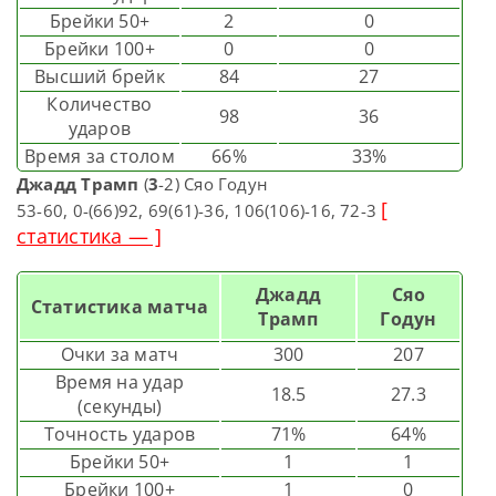
Брейки 50+
2
0
Брейки 100+
0
0
Высший брейк
84
27
Количество
98
36
ударов
Время за столом
66%
33%
Джадд Трамп
(
3
-2) Сяо Годун
[
53-60, 0-(66)92, 69(61)-36, 106(106)-16, 72-3
статистика — ]
Джадд
Сяо
Статистика матча
Трамп
Годун
Очки за матч
300
207
Время на удар
18.5
27.3
(секунды)
Точность ударов
71%
64%
Брейки 50+
1
1
Брейки 100+
1
0