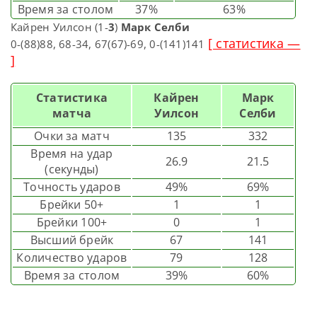
Время за столом
37%
63%
Кайрен Уилсон (1-
3
)
Марк Селби
[ статистика —
0-(88)88, 68-34, 67(67)-69, 0-(141)141
]
Статистика
Кайрен
Марк
матча
Уилсон
Селби
Очки за матч
135
332
Время на удар
26.9
21.5
(секунды)
Точность ударов
49%
69%
Брейки 50+
1
1
Брейки 100+
0
1
Высший брейк
67
141
Количество ударов
79
128
Время за столом
39%
60%