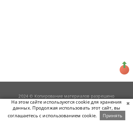
2024 © Копирование материалов разрешено
snookerist.ru
только при условии гиперссылки на
На этом сайте используются cookie для хранения
данных. Продолжая использовать этот сайт, вы
соглашаетесь с использованием cookie.
Принять
Связаться с нами
Войти