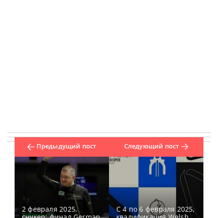
Предыдущий пост
Следующий пост
2 февраля 2025,
C 4 по 6 февраля 2025,
снукер: финал German
квалификация Welsh