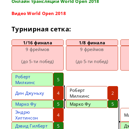
Онлайн трансляции World Open 2018
Видео World Open 2018
Турнирная сетка:
1/16 финала
1/8 финала
9 фреймов
9 фреймов
(до 5-ти побед)
(до 5-ти побед)
Роберт
5
Милкинс
Роберт
Дин Джуньху
4
2
Милкинс
Марко Фу
5
Марко Фу
5
Эндрю
4
М
Хиггинсон
Дэвид Гилберт
5
Д