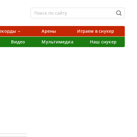
екорды
Арены
Играем в снукер
Видео
Мультимедиа
Наш снукер