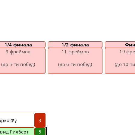
1/4 финала
1/2 финала
Фин
9 фреймов
11 фреймов
19 фр
(до 5-ти побед)
(до 6-ти побед)
(до 10-т
арко Фу
3
эвид Гилберт
5