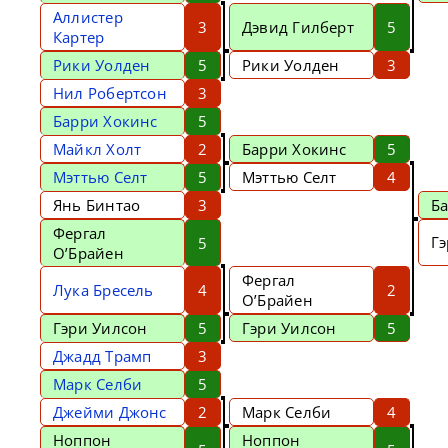
Аллистер
3
Дэвид Гилберт
5
Картер
Рики Уолден
5
Рики Уолден
3
Нил Робертсон
3
Барри Хокинс
5
Майкл Холт
2
Барри Хокинс
5
Мэттью Селт
5
Мэттью Селт
4
Янь Бинтао
3
Б
Фергал
Г
5
О’Брайен
Фергал
Лука Бресель
4
2
О’Брайен
Гэри Уилсон
5
Гэри Уилсон
5
Джадд Трамп
3
Марк Селби
5
Джейми Джонс
2
Марк Селби
4
Ноппон
Ноппон