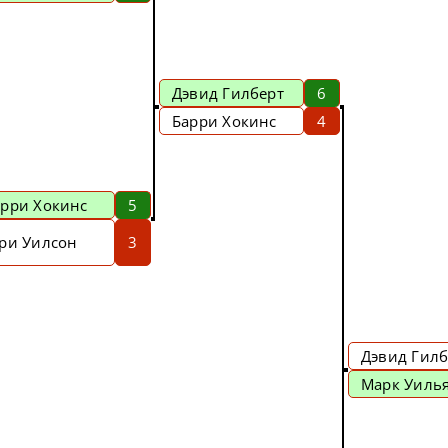
Дэвид Гилберт
6
Барри Хокинс
4
арри Хокинс
5
эри Уилсон
3
Дэвид Гилб
Марк Уиль