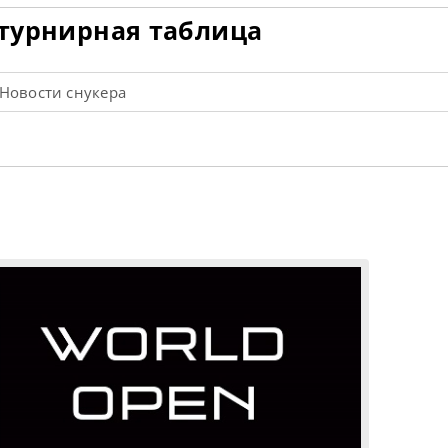
 турнирная таблица
Новости снукера