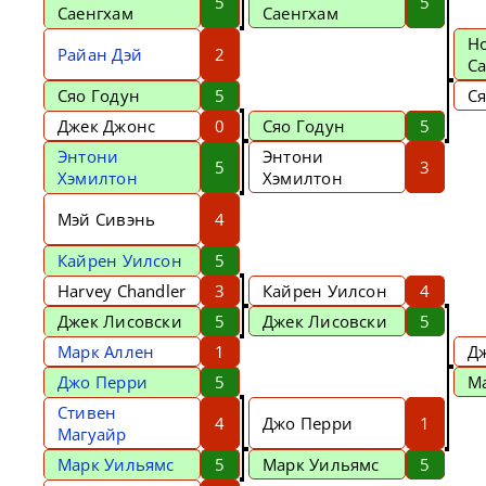
5
5
Саенгхам
Саенгхам
Н
Райан Дэй
2
С
Сяо Годун
5
Ся
Джек Джонс
0
Сяо Годун
5
Энтони
Энтони
5
3
Хэмилтон
Хэмилтон
Мэй Сивэнь
4
Кайрен Уилсон
5
Harvey Chandler
3
Кайрен Уилсон
4
Джек Лисовски
5
Джек Лисовски
5
Марк Аллен
1
Д
Джо Перри
5
М
Стивен
4
Джо Перри
1
Магуайр
Марк Уильямс
5
Марк Уильямс
5