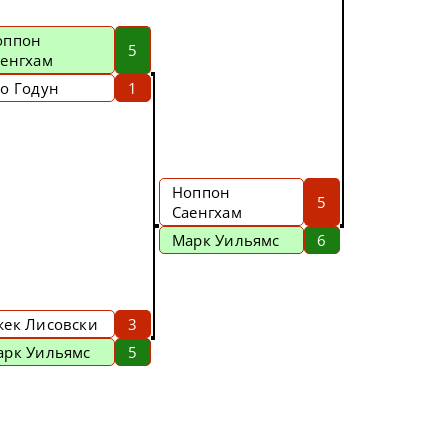
оппон
5
аенгхам
о Годун
1
Ноппон
5
Саенгхам
Марк Уильямс
6
жек Лисовски
3
арк Уильямс
5