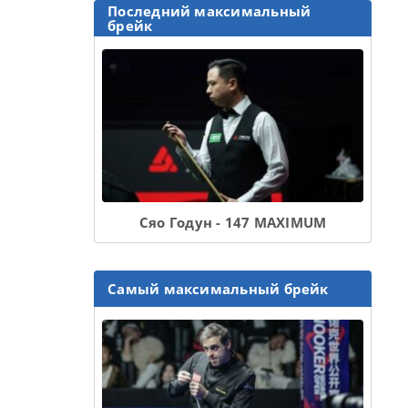
Последний максимальный
брейк
Сяо Годун - 147 MAXIMUM
Самый максимальный брейк