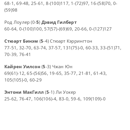
68-1, 69-48, 25-61, 8-(100)117, 1-(72)97, 16-(58)70, 0-
(59)98
Род Лоулер (0-
5
)
Дэвид Гилберт
60-64, 0-(100)100, 57(57)-(69)69, 20-66, 0-(127)127
Стюарт Бинэм
(
5
-4) Стюарт Кэррингтон
77-51, 32-70, 63-74, 37-57, 131(75)-0, 60-33, 33-(51)71,
70-39, 76-41
Кайрен Уилсон
(
5
-3) Чжан Юн
69(61)-12, 65-(56)56, 19-65, 35-77, 21-81, 61-43,
105(105)-0, 60-29
Энтони МакГилл
(
5
-1) Ли Уокер
25-62, 76-47, 106(106)-4, 83-0, 59-6, 109(109)-0