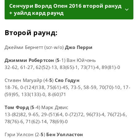
Cенчури Ворлд Опен 2016 второй рануд
+ уайлд кард раунд
Второй раунд:
Джейми Бернетт (scr-w/o)
Джо Перри
Джимми Робертсон
(
5
-1) Ван Юйчэнь
32-62, 61-27, 62(52)-13, 83(65)-1, 73(71)-4, 89(81)-0
Стивен Магуайр (4-
5
)
Сяо Годун
18-76, 0-(124)138, 75(61)-45, 73-5, 58-59, 70(70)-10, 17-
(59)95, 133(133)-0, 8-(60)71
Том Форд
(
5
-4) Марк Дэвис
13-(82)82, 9-65, 29-(51)64, 0-(72)72, 96(73)-4, 76(72)-6,
78(76)-6, 71(62)-14, 78(69)-0
Гэри Уилсон (2-
5
)
Бен Уолластон