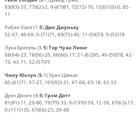
83(83)-37, 77(62)-2, 9-(87)87, 72(72)-70, 103(103)-0, 85-
11
Робин Халл (1-
5
)
Дин Джуньху
52-67, 46-69, 0-(71)71, 88(75)-40, 11-(54)78, 9-(53)78
Лука Бресель (3-
5
)
Тор Чуан Леонг
68(64)-23, 76(56)-20, 66(66)-17, 21-(62)95, 40-(59)78, 42-
73, 43-71, 32-(57)70
Чжоу Юэлун
(
5
-1) Хуан Цзяхао
60-(61)71, 97-27, 105(92)-21, 67-66, 65-18, 62-53
Дуэн Джонс (4-
5
)
Грэм Дотт
81(81)-11, 20-80, 79(79)-33, 0-(139)139, 12-58, 67(63)-17,
0-(111)135, 67(66)-25, 39-68