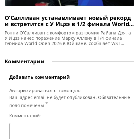
О’Салливан устанавливает новый рекорд
и встретится с У Ицзэ в 1/2 финала World
Open 2026
Ронни О’Салливан с комфортом разгромил Райана Дэя, а
У Ицзэ нанес поражение Марку Аллену в 1/4 финала
турнира World Open 2026 в Юйшане, сообщает WST
Ронни О’Салливан установил новый рекорд в снукере,
собрав брейк в 153 очка, и уверенно разгромил Райана
Дэя со счетом 5-0. Он вышел в полуфинал World Open
Комментарии
2026 в Юйшане, где
Добавить комментарий
Авторизироваться с помощью:
Ваш адрес email не будет опубликован. Обязательные
*
поля помечены
Комментарий: