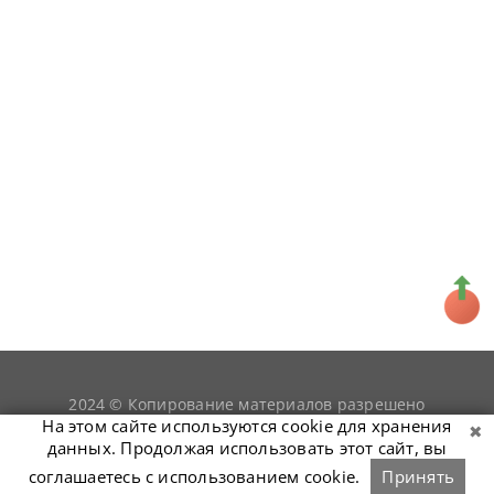
2024 © Копирование материалов разрешено
snookerist.ru
только при условии гиперссылки на
На этом сайте используются cookie для хранения
данных. Продолжая использовать этот сайт, вы
соглашаетесь с использованием cookie.
Принять