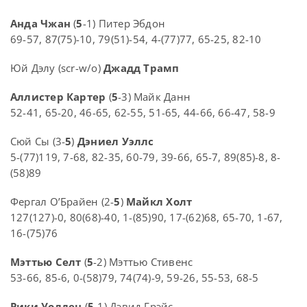
Анда Чжан
(
5
-1) Питер Эбдон
69-57, 87(75)-10, 79(51)-54, 4-(77)77, 65-25, 82-10
Юй Дэлу (scr-w/o)
Джадд Трамп
Аллистер Картер
(
5
-3) Майк Данн
52-41, 65-20, 46-65, 62-55, 51-65, 44-66, 66-47, 58-9
Сюй Сы (3-
5
)
Дэниел Уэллс
5-(77)119, 7-68, 82-35, 60-79, 39-66, 65-7, 89(85)-8, 8-
(58)89
Фергал О’Брайен (2-
5
)
Майкл Холт
127(127)-0, 80(68)-40, 1-(85)90, 17-(62)68, 65-70, 1-67,
16-(75)76
Мэттью Селт
(
5
-2) Мэттью Стивенс
53-66, 85-6, 0-(58)79, 74(74)-9, 59-26, 55-53, 68-5
Рики Уолден
(
5
-1) Дэвид Грэйс