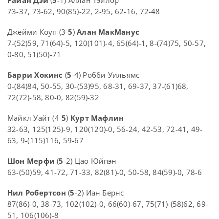
Райан Дэй
(
5
-1) Аллан Тэйлор
73-37, 73-62, 90(85)-22, 2-95, 62-16, 72-48
Джейми Коуп (3-
5
)
Алан МакМанус
7-(52)59, 71(64)-5, 120(101)-4, 65(64)-1, 8-(74)75, 50-57,
0-80, 51(50)-71
Барри Хокинс
(
5
-4) Робби Уильямс
0-(84)84, 50-55, 30-(53)95, 68-31, 69-37, 37-(61)68,
72(72)-58, 80-0, 82(59)-32
Майкл Уайт (4-
5
)
Курт Мафлин
32-63, 125(125)-9, 120(120)-0, 56-24, 42-53, 72-41, 49-
63, 9-(115)116, 59-67
Шон Мерфи
(
5
-2) Цао Юйпэн
63-(50)59, 41-72, 71-33, 82(81)-0, 50-58, 84(59)-0, 78-6
Нил Робертсон
(
5
-2) Иан Бернс
87(86)-0, 38-73, 102(102)-0, 66(60)-67, 75(71)-(58)62, 69-
51, 106(106)-8