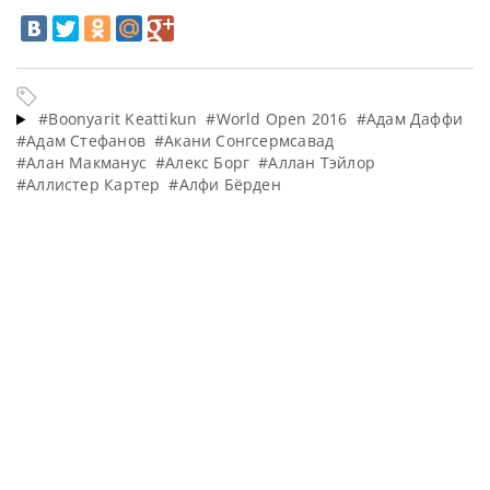
#Boonyarit Keattikun
#World Open 2016
#Адам Даффи
#Адам Стефанов
#Акани Сонгсермсавад
#Алан Макманус
#Алекс Борг
#Аллан Тэйлор
#Аллистер Картер
#Алфи Бёрден