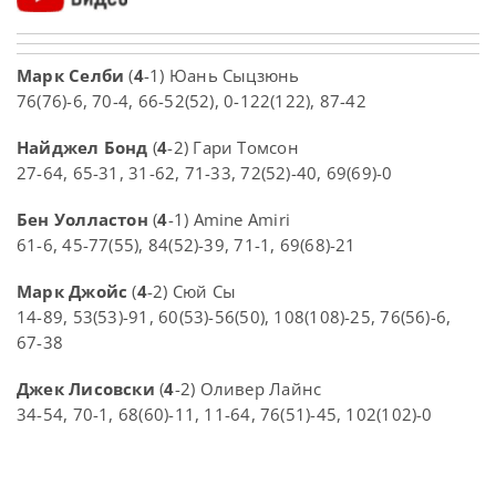
Марк Селби
(
4
-1) Юань Сыцзюнь
76(76)-6, 70-4, 66-52(52), 0-122(122), 87-42
Найджел Бонд
(
4
-2) Гари Томсон
27-64, 65-31, 31-62, 71-33, 72(52)-40, 69(69)-0
Бен Уолластон
(
4
-1) Amine Amiri
61-6, 45-77(55), 84(52)-39, 71-1, 69(68)-21
Марк Джойс
(
4
-2) Сюй Сы
14-89, 53(53)-91, 60(53)-56(50), 108(108)-25, 76(56)-6,
67-38
Джек Лисовски
(
4
-2) Оливер Лайнс
34-54, 70-1, 68(60)-11, 11-64, 76(51)-45, 102(102)-0