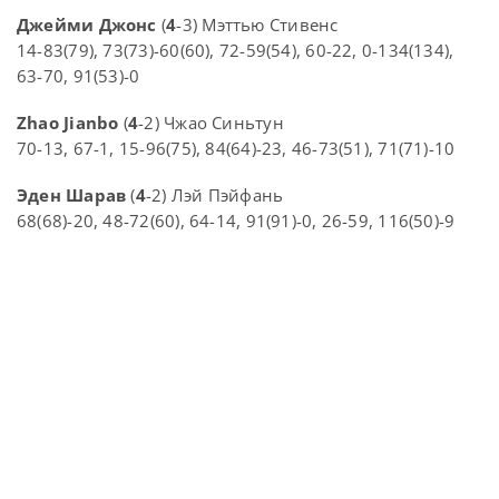
Джейми Джонс
(
4
-3) Мэттью Стивенс
14-83(79), 73(73)-60(60), 72-59(54), 60-22, 0-134(134),
63-70, 91(53)-0
Zhao Jianbo
(
4
-2) Чжао Синьтун
70-13, 67-1, 15-96(75), 84(64)-23, 46-73(51), 71(71)-10
Эден Шарав
(
4
-2) Лэй Пэйфань
68(68)-20, 48-72(60), 64-14, 91(91)-0, 26-59, 116(50)-9