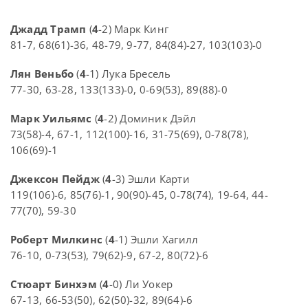
Джадд Трамп
(
4
-2) Марк Кинг
81-7, 68(61)-36, 48-79, 9-77, 84(84)-27, 103(103)-0
Лян Веньбо
(
4
-1) Лука Бресель
77-30, 63-28, 133(133)-0, 0-69(53), 89(88)-0
Марк Уильямс
(
4
-2) Доминик Дэйл
73(58)-4, 67-1, 112(100)-16, 31-75(69), 0-78(78),
106(69)-1
Джексон Пейдж
(
4
-3) Эшли Карти
119(106)-6, 85(76)-1, 90(90)-45, 0-78(74), 19-64, 44-
77(70), 59-30
Роберт Милкинс
(
4
-1) Эшли Хагилл
76-10, 0-73(53), 79(62)-9, 67-2, 80(72)-6
Стюарт Бинхэм
(
4
-0) Ли Уокер
67-13, 66-53(50), 62(50)-32, 89(64)-6