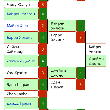
Чжоу Юэлун
3
Кайрен Уилсон
4
Кайрен
Майкл Холт
2
4
Уилсон
Барри
Барри Хокинс
4
3
Хокинс
Лайем
Кайрен
3
Хайфилд
Уилсон
Джейми
Джейми Джонс
4
Джонс
Джейми
Сэм Крэйги
3
4
Джонс
Эден
Эден Шарав
4
3
Шарав
Zhao Jianbo
1
Джадд Трамп
4