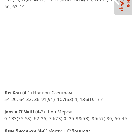
С
р
М
е
н
ю
а
й
д
б
а
56, 62-14
Ли Хан
(
4
-1) Ноппон Саенгхам
54-20, 64-32, 36-91(91), 107(63)-4, 136(101)-7
Jamie O’Neill
(
4
-2) Шон Мерфи
0-133(75,58), 62-36, 74(73)-0, 25-98(53), 85(57)-30, 60-49
Дин Джуньху
(
4
-0) Мартин О’Доннелл