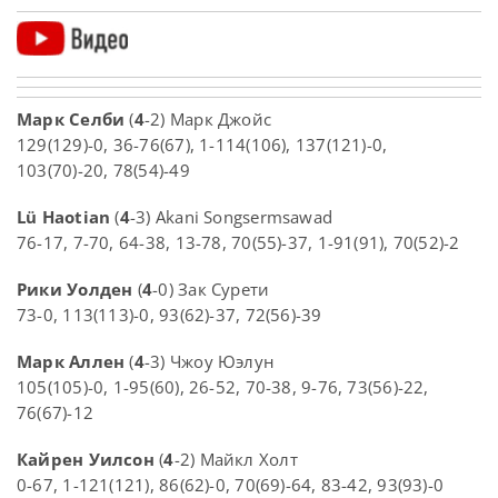
Марк Селби
(
4
-2) Марк Джойс
129(129)-0, 36-76(67), 1-114(106), 137(121)-0,
103(70)-20, 78(54)-49
Lü Haotian
(
4
-3) Akani Songsermsawad
76-17, 7-70, 64-38, 13-78, 70(55)-37, 1-91(91), 70(52)-2
Рики Уолден
(
4
-0) Зак Сурети
73-0, 113(113)-0, 93(62)-37, 72(56)-39
Марк Аллен
(
4
-3) Чжоу Юэлун
105(105)-0, 1-95(60), 26-52, 70-38, 9-76, 73(56)-22,
76(67)-12
Кайрен Уилсон
(
4
-2) Майкл Холт
0-67, 1-121(121), 86(62)-0, 70(69)-64, 83-42, 93(93)-0