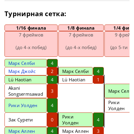
Турнирная сетка:
1/16 финала
1/8 финала
1/4 фин
7 фреймов
7 фреймов
9 фрейм
(до 4-х побед)
(до 4-х побед)
(до 5-ти п
Марк Селби
4
Марк Джойс
2
Марк Селби
4
Lü Haotian
4
Lü Haotian
1
Akani
3
Марк Селб
Songsermsawad
Рики
Рики Уолден
4
Уолден
Рики
Зак Сурети
0
4
Уолден
Марк Аллен
4
Марк Аллен
3