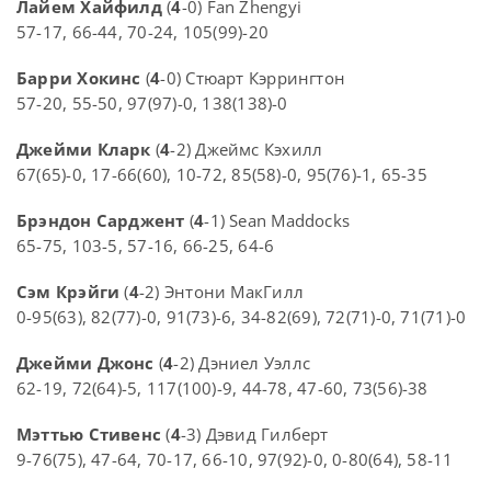
Лайем Хайфилд
(
4
-0) Fan Zhengyi
57-17, 66-44, 70-24, 105(99)-20
Барри Хокинс
(
4
-0) Стюарт Кэррингтон
57-20, 55-50, 97(97)-0, 138(138)-0
Джейми Кларк
(
4
-2) Джеймс Кэхилл
67(65)-0, 17-66(60), 10-72, 85(58)-0, 95(76)-1, 65-35
Брэндон Сарджент
(
4
-1) Sean Maddocks
65-75, 103-5, 57-16, 66-25, 64-6
Сэм Крэйги
(
4
-2) Энтони МакГилл
0-95(63), 82(77)-0, 91(73)-6, 34-82(69), 72(71)-0, 71(71)-0
Джейми Джонс
(
4
-2) Дэниел Уэллс
62-19, 72(64)-5, 117(100)-9, 44-78, 47-60, 73(56)-38
Мэттью Стивенс
(
4
-3) Дэвид Гилберт
9-76(75), 47-64, 70-17, 66-10, 97(92)-0, 0-80(64), 58-11