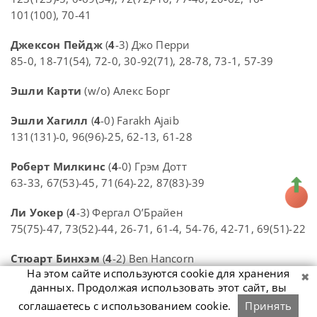
101(100), 70-41
Джексон Пейдж
(
4
-3) Джо Перри
85-0, 18-71(54), 72-0, 30-92(71), 28-78, 73-1, 57-39
Эшли Карти
(w/o) Алекс Борг
Эшли Хагилл
(
4
-0) Farakh Ajaib
131(131)-0, 96(96)-25, 62-13, 61-28
Роберт Милкинс
(
4
-0) Грэм Дотт
63-33, 67(53)-45, 71(64)-22, 87(83)-39
Ли Уокер
(
4
-3) Фергал О’Брайен
75(75)-47, 73(52)-44, 26-71, 61-4, 54-76, 42-71, 69(51)-22
Стюарт Бинхэм
(
4
-2) Ben Hancorn
На этом сайте используются cookie для хранения
37-71, 37-73(53), 106(73)-0, 93(89)-7, 62-30, 72-14
данных. Продолжая использовать этот сайт, вы
Ли Хан
(
4
-3) Luo Honghao
соглашаетесь с использованием cookie.
Принять