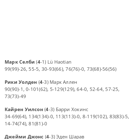
Марк Селби
(
4
-1) Lü Haotian
99(99)-26, 55-5, 30-93(66), 76(76)-0, 73(68)-56(56)
Рики Уолден
(
4
-3) Марк Аллен
90(90)-1, 0-101(62), 5-129(129), 64-0, 52-64, 57-25,
73(73)-49
Кайрен Уилсон
(
4
-3) Барри Хокинс
34-69(64), 134(134)-0, 113(113)-0, 8-119(102), 83(83)-5,
14-74(74), 81(81)-0
Джейми Джонс
(
4
-3) Эден Шарав