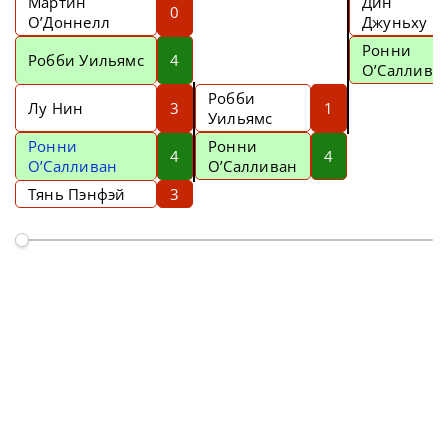
Мартин
Дин
0
О’Доннелл
Джуньху
Ронни
Робби Уильямс
4
О’Саллива
Робби
Лу Нин
3
1
Уильямс
Ронни
Ронни
4
4
О’Салливан
О’Салливан
Тянь Пэнфэй
3