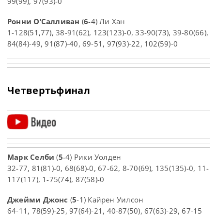
99(99), 97(93)-0
Ронни О’Салливан
(
6
-4) Ли Хан
1-128(51,77), 38-91(62), 123(123)-0, 33-90(73), 39-80(66),
84(84)-49, 91(87)-40, 69-51, 97(93)-22, 102(59)-0
Четвертьфинал
Марк Селби
(
5
-4) Рики Уолден
32-77, 81(81)-0, 68(68)-0, 67-62, 8-70(69), 135(135)-0, 11-
117(117), 1-75(74), 87(58)-0
Джейми Джонс
(
5
-1) Кайрен Уилсон
64-11, 78(59)-25, 97(64)-21, 40-87(50), 67(63)-29, 67-15