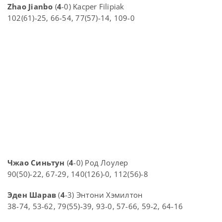
Zhao Jianbo
(
4
-0) Kacper Filipiak
102(61)-25, 66-54, 77(57)-14, 109-0
Чжао Синьтун
(
4
-0) Род Лоулер
90(50)-22, 67-29, 140(126)-0, 112(56)-8
Эден Шарав
(
4
-3) Энтони Хэмилтон
38-74, 53-62, 79(55)-39, 93-0, 57-66, 59-2, 64-16