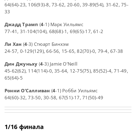
64(64)-23, 106(93)-8, 73-62, 20-60, 39-89(54), 31-62, 75-
33
Джадд Трамп
(
4
-1) Марк Уильямс
77-41, 31-104(104), 68(68)-1, 69(65)-17, 61-2
Ли Хан
(
4
-3) Стюарт Бинхэм
24-57, 0-129(129), 66-56, 15-65, 82(70)-0, 79-4, 67-38
Дин Джуньху
(
4
-3) Jamie O’Neill
45-62(62), 114(114)-0, 35-64, 12-75(75), 85(52)-4, 71-49,
65(64)-5
Ронни О’Салливан
(
4
-1) Робби Уильямс
64(60)-32, 73-50, 30-58, 67(51)-17, 71(50)-49
1/16 финала