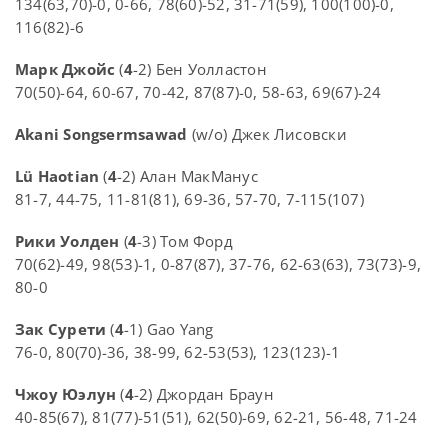
134(63,70)-0, 0-66, 78(60)-52, 31-71(59), 100(100)-0,
116(82)-6
Марк Джойс
(
4
-2) Бен Уолластон
70(50)-64, 60-67, 70-42, 87(87)-0, 58-63, 69(67)-24
Akani Songsermsawad
(w/o) Джек Лисовски
Lü Haotian
(
4
-2) Алан МакМанус
81-7, 44-75, 11-81(81), 69-36, 57-70, 7-115(107)
Рики Уолден
(
4
-3) Том Форд
70(62)-49, 98(53)-1, 0-87(87), 37-76, 62-63(63), 73(73)-9,
80-0
Зак Сурети
(
4
-1) Gao Yang
76-0, 80(70)-36, 38-99, 62-53(53), 123(123)-1
Чжоу Юэлун
(
4
-2) Джордан Браун
40-85(67), 81(77)-51(51), 62(50)-69, 62-21, 56-48, 71-24