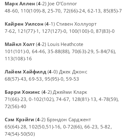
Марк Аллен
(
4
-2) Joe O’Connor
48-60, 110(109)-8, 25-70, 72(66)-24, 62-13, 85(85)-7
Кайрен Уилсон
(
4
-1) Стивен Холлуорт
7-62, 121(77)-1, 127(127)-0, 100(100)-0, 87(83)-0
Майкл Холт
(
4
-2) Louis Heathcote
101(101)-0, 64-46, 35-88(88), 70(63)-29, 5-84(76),
113(108)-16
Лайем Хайфилд
(
4
-0) Джек Джонс
68(57)-43, 69-53, 95(95)-0, 59-53
Барри Хокинс
(
4
-2) Джейми Кларк
71(66)-23, 0-102(102), 74-67, 128(81)-13, 4-78(59),
72(56)-40
Сэм Крэйги
(
4
-2) Брэндон Сарджент
65(64)-28, 102(50,51)-16, 0-72(66), 66-23, 5-82,
74(54)-50(50)