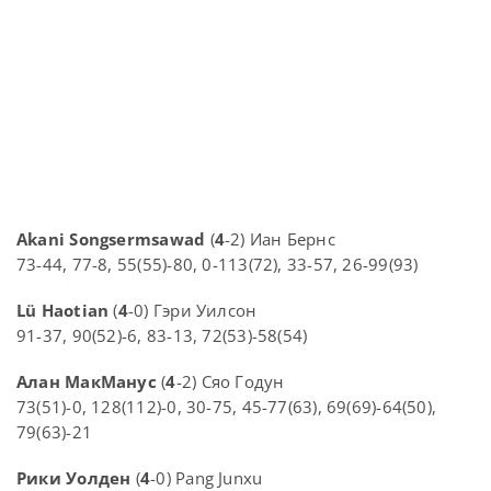
Akani Songsermsawad
(
4
-2) Иан Бернс
73-44, 77-8, 55(55)-80, 0-113(72), 33-57, 26-99(93)
Lü Haotian
(
4
-0) Гэри Уилсон
91-37, 90(52)-6, 83-13, 72(53)-58(54)
Алан МакМанус
(
4
-2) Сяо Годун
73(51)-0, 128(112)-0, 30-75, 45-77(63), 69(69)-64(50),
79(63)-21
Рики Уолден
(
4
-0) Pang Junxu