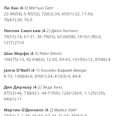
Ли Хан
(
4
-3) Мэттью Селт
22-96(58), 5-85(52), 72(62)-34, 65(51)-22, 17-66,
76(67)-30, 76-0
Ноппон Саенгхам
(
4
-2) Джон Хиггинс
79(57)-14, 67-31, 36-79(55), 63-64(58), 141(51,90)-0,
127(127)-0
Шон Мерфи
(
4
-2) Peter Devlin
106(75)-13, 42-64(63), 12-65, 69-43, 101(56)-12, 87(86)-8
Jamie O’Neill
(
4
-1) Хоссейн Вафаей Айюри
8-73, 100(64)-0, 87(81)-34, 81(53)-4, 84-8
Дин Джуньху
(
4
-2) Энди Хикс
87(52)-46, 73(69)-1, 44-77(50), 126(126)-0, 1-125(120),
94(61)-11
Мартин О’Доннелл
(
4
-2) Майкл Уайт
73(61)-1, 1-68, 65-50, 67-43, 41-65, 85(53)-0