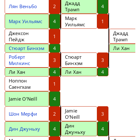
Джадд
Лян Веньбо
2
4
Трамп
Марк
Марк Уильямс
4
1
Уильямс
Джексон
Джадд
1
Пейдж
Трамп
Стюарт Бинхэм
4
Ли Хан
Роберт
Стюарт
3
3
Милкинс
Бинхэм
Ли Хан
4
Ли Хан
4
Ноппон
1
Саенгхам
Jamie O’Neill
4
Jamie
Шон Мерфи
2
3
O’Neill
Дин
Дин Джуньху
4
4
Джуньху