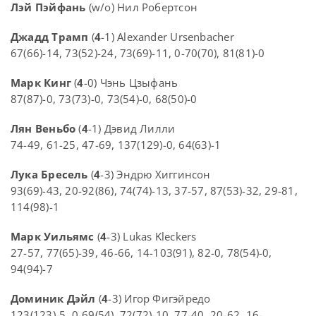
Лэй Пэйфань
(w/o) Нил Робертсон
Джадд Трамп
(
4
-1) Alexander Ursenbacher
67(66)-14, 73(52)-24, 73(69)-11, 0-70(70), 81(81)-0
Марк Кинг
(
4
-0) Чэнь Цзыфань
87(87)-0, 73(73)-0, 73(54)-0, 68(50)-0
Лян Веньбо
(
4
-1) Дэвид Лилли
74-49, 61-25, 47-69, 137(129)-0, 64(63)-1
Лука Бресель
(
4
-3) Эндрю Хиггинсон
93(69)-43, 20-92(86), 74(74)-13, 37-57, 87(53)-32, 29-81,
114(98)-1
Марк Уильямс
(
4
-3) Lukas Kleckers
27-57, 77(65)-39, 46-66, 14-103(91), 82-0, 78(54)-0,
94(94)-7
Доминик Дэйл
(
4
-3) Игор Фигэйредо
123(123)-5, 0-69(54), 72(72)-10, 77-40, 20-62, 16-