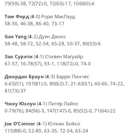
79(59)-38, 72(72)-0, 72(60)-17, 106(60)-6
Том Форд
(
4
-0) Рори МакЛауд
58-50, 46-38, 86-40, 73-17
Gao Yang
(
4
-2) Дуэн Джонс
58-48, 58-72, 52-54, 65-28, 50-37, 80(53)-6
Зак Сурети
(
4
-1) Стивен Магуайр
67-57, 16-78(57), 93-1, 118(72)-0, 74-0
Джордан Браун
(
4
-3) Барри Пинчес
6-65(51), 107(81)-5, 80(62)-7, 21-63(51), 40-66, 74-22,
81(73)-37
Чжоу Юэлун
(
4
-1) Питер Лайнс
0-79(76), 84(56)-3, 147(147)-0, 85(52)-0, 71(64)-22
Joe O’Connor
(
4
-1) Юлиан Бойко
115(88)-0, 52-80, 63-35, 72-34, 63-24