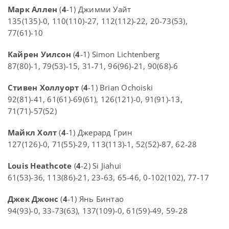
Марк Аллен
(
4
-1) Джимми Уайт
135(135)-0, 110(110)-27, 112(112)-22, 20-73(53),
77(61)-10
Кайрен Уилсон
(
4
-1) Simon Lichtenberg
87(80)-1, 79(53)-15, 31-71, 96(96)-21, 90(68)-6
Стивен Холлуорт
(
4
-1) Brian Ochoiski
92(81)-41, 61(61)-69(61), 126(121)-0, 91(91)-13,
71(71)-57(52)
Майкл Холт
(
4
-1) Джерард Грин
127(126)-0, 71(55)-29, 113(113)-1, 52(52)-87, 62-28
Louis Heathcote
(
4
-2) Si Jiahui
61(53)-36, 113(86)-21, 23-63, 65-46, 0-102(102), 77-17
Джек Джонс
(
4
-1) Янь Бинтао
94(93)-0, 33-73(63), 137(109)-0, 61(59)-49, 59-28