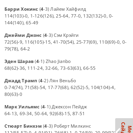
Барри Хокинс
(
4
-3) Лайем Хайфилд
114(103)-0, 1-126(126), 25-64, 77-0, 132(132)-0, 0-
144(140), 65-49
Джейми Джонс
(
4
-3) Сэм Крэйги
72(56)-9, 116(105)-15, 41-70(54), 25-77(69), 110(69)-0, 0-
79(78), 64-2
Эден Шарав
(
4
-1) Zhao Jianbo
68(62)-36, 111-24, 32-66, 73-63(63), 66-55
Джадд Трамп
(
4
-2) Лян Веньбо
0-74(74), 71(58)-54, 17-77(68), 62(52)-5, 104(104)-4,
80(63)-0
Марк Уильямс
(
4
-1) Джексон Пейдж
64-13, 69-34, 50-64, 92(68)-15, 87-51
Стюарт Бинхэм
(
4
-3) Роберт Милкинс
112(55,57)-0, 4-91(91), 76(68)-1, 0-74(59), 20-99(92), 69-