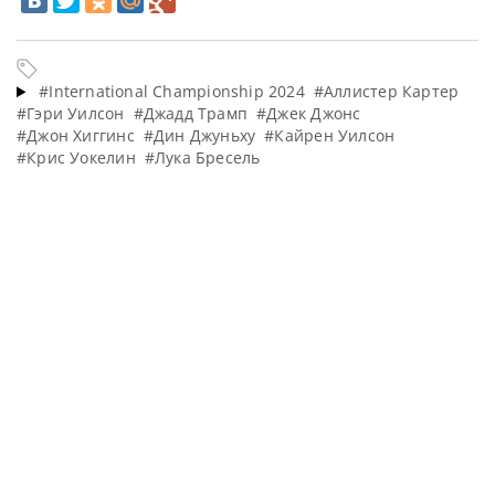
#International Championship 2024
#Аллистер Картер
#Гэри Уилсон
#Джадд Трамп
#Джек Джонс
#Джон Хиггинс
#Дин Джуньху
#Кайрен Уилсон
#Крис Уокелин
#Лука Бресель