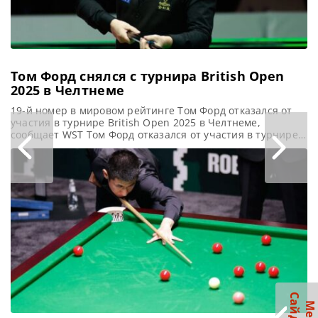
и одержал
уверенную
Том Форд снялся с турнира British Open
2025 в Челтнеме
19-й номер в мировом рейтинге Том Форд отказался от
участия в турнире British Open 2025 в Челтнеме,
сообщает WST Том Форд отказался от участия в турнире
British Open 2025 на следующей неделе по медицинским
показаниям. В понедельник 22 сентября Форд должен
был встретиться с Нилом Робертсоном в первом раунде.
В ходе жеребьевки он был заменен