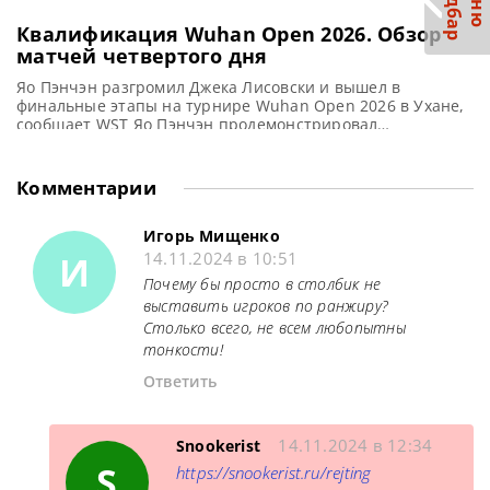
С
р
М
е
н
ю
а
й
д
б
а
Квалификация Wuhan Open 2026. Обзор
матчей четвертого дня
Яо Пэнчэн разгромил Джека Лисовски и вышел в
финальные этапы на турнире Wuhan Open 2026 в Ухане,
сообщает WST Яо Пэнчэн продемонстрировал
впечатляющую форму, одержав свою шестую победу
подряд в сезоне. Он уверенно разгромил Джека Лисовски
со счетом 5-0 и вышел в финальный этап Wuhan Open
Комментарии
2026. 29-летний китаец проводит второй сезон в
профессиональном туре.
Игорь Мищенко
И
14.11.2024 в 10:51
Почему бы просто в столбик не
выставить игроков по ранжиру?
Столько всего, не всем любопытны
тонкости!
Ответить
14.11.2024 в 12:34
Snookerist
S
https://snookerist.ru/rejting