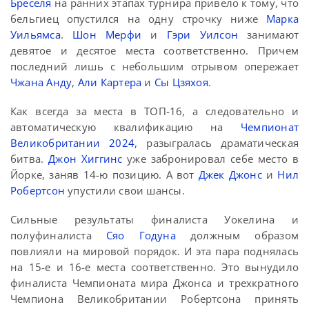
Бреселя
на ранних этапах турнира привело к тому, что
бельгиец опустился на одну строчку ниже
Марка
Уильямса
.
Шон Мерфи
и
Гэри Уилсон
занимают
девятое и десятое места соответственно. Причем
последний лишь с небольшим отрывом опережает
Чжана Анду
,
Али Картера
и
Сы Цзяхоя
.
Как всегда за места в ТОП-16, а следовательно и
автоматическую квалификацию на
Чемпионат
Великобритании 2024
, разыгралась драматическая
битва.
Джон Хиггинс
уже забронировал себе место в
Йорке, заняв 14-ю позицию. А вот
Джек Джонс
и
Нил
Робертсон
упустили свои шансы.
Сильные результаты финалиста Уокелина и
полуфиналиста
Сяо Годуна
должным образом
повлияли на мировой порядок. И эта пара поднялась
на 15-е и 16-е места соответственно. Это вынудило
финалиста Чемпионата мира Джонса и трехкратного
Чемпиона Великобритании Робертсона принять