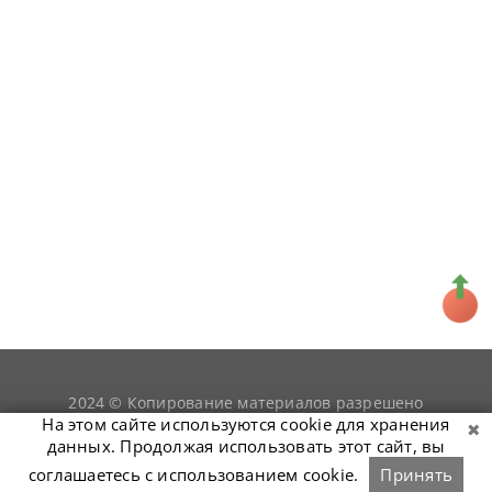
2024 © Копирование материалов разрешено
snookerist.ru
только при условии гиперссылки на
На этом сайте используются cookie для хранения
данных. Продолжая использовать этот сайт, вы
соглашаетесь с использованием cookie.
Принять