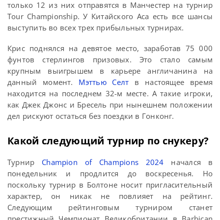
только 12 из них отправятся в Манчестер на турнир
Tour Championship. У Китайского Аса есть все шансы
выступить во всех трех прибыльных турнирах.
Крис поднялся на девятое место, заработав 75 000
фунтов стерлингов призовых. Это стало самым
крупным выигрышем в карьере англичанина на
данный момент.
Мэттью Селт
в настоящее время
находится на последнем 32-м месте. А такие игроки,
как Джек Джонс и Бресель при нынешнем положении
дел рискуют остаться без поездки в Гонконг.
Какой следующий турнир по снукеру?
Турнир
Champion of Champions 2024
начался в
понедельник и продлится до воскресенья. Но
поскольку турнир в Болтоне носит пригласительный
характер, он никак не повлияет на рейтинг.
Следующим рейтинговым турниром станет
престижный Чемпионат Великобритании в Barbican