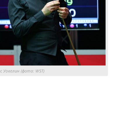
с Уокелин (фото: WST)