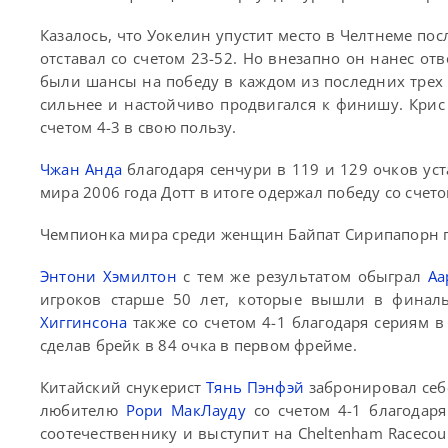
Казалось, что Уокелин упустит место в Челтнеме по
отставал со счетом 23-52. Но внезапно он нанес от
были шансы на победу в каждом из последних трех 
сильнее и настойчиво продвигался к финишу. Крис
счетом 4-3 в свою пользу.
Чжан Анда
благодаря сенчури в 119 и 129 очков у
мира 2006 года Дотт в итоге одержал победу со счет
Чемпионка мира среди женщин Байпат Сирипапорн п
Энтони Хэмилтон
с тем же результатом обыграл
Аа
игроков старше 50 лет, которые вышли в финаль
Хиггинсона
также со счетом 4-1 благодаря сериям в
сделав брейк в 84 очка в первом фрейме.
Китайский снукерист
Тянь Пэнфэй
забронировал себе
любителю
Рори МакЛауду
со счетом 4-1 благодар
соотечественнику и выступит на Cheltenham Racecou