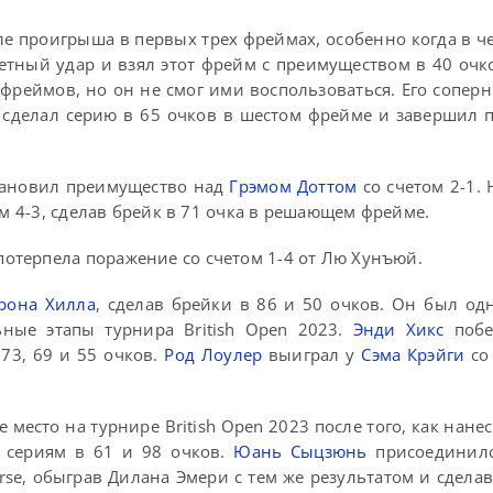
сле проигрыша в первых трех фреймах, особенно когда в ч
ветный удар и взял этот фрейм с преимуществом в 40 очк
фреймов, но он не смог ими воспользоваться. Его соперн
 сделал серию в 65 очков в шестом фрейме и завершил 
становил преимущество над
Грэмом Доттом
со счетом 2-1.
ом 4-3, сделав брейк в 71 очка в решающем фрейме.
отерпела поражение со счетом 1-4 от Лю Хунъюй.
рона Хилла
, сделав брейки в 86 и 50 очков. Он был од
ные этапы турнира British Open 2023.
Энди Хикс
поб
 73, 69 и 55 очков.
Род Лоулер
выиграл у
Сэма Крэйги
со 
 место на турнире British Open 2023 после того, как нане
я сериям в 61 и 98 очков.
Юань Сыцзюнь
присоединилс
rse, обыграв Дилана Эмери с тем же результатом и сделав