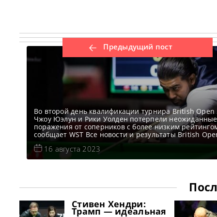
Предыдущий пост
Во второй день квалификации турнира British Open
Чжоу Юэлун и Рики Уолден потерпели неожиданны
поражения от соперников с более низким рейтинго
сообщает WST Все новости и результаты British Ope
Турнирные таблицы, результаты British Open 2023
16 августа 2023
Квалификация British Open 2023 Голосования и опр
British Open 2023 Расписание трансляций British O
2023 Видео British Open
Посл
Стивен Хендри:
Трамп — идеальная