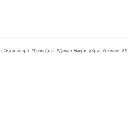
т Сирипапорн
#Грэм Дотт
#Дилан Эмери
#Крис Уокелин
#Л