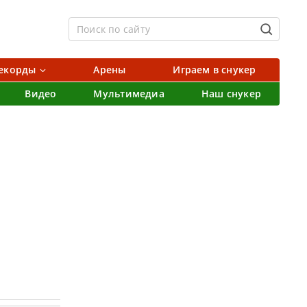
екорды
Арены
Играем в снукер
Видео
Мультимедиа
Наш снукер