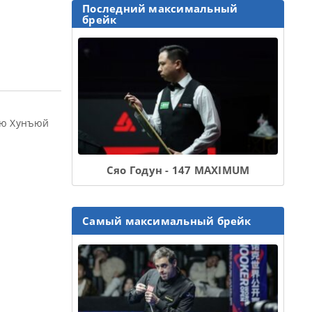
Последний максимальный
брейк
ю Хунъюй
Сяо Годун - 147 MAXIMUM
Самый максимальный брейк