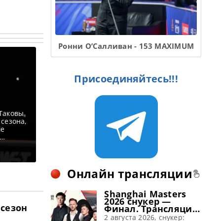
Ронни О’Салливан - 153 MAXIMUM
Присоединяйтесь!!!
 Таковы
 сезона,
ше
на, в
идного
Онлайн трансляции
Shanghai Masters
2026 снукер —
 сезон
Финал. Трансляции
расписание
2 августа 2026, снукер: