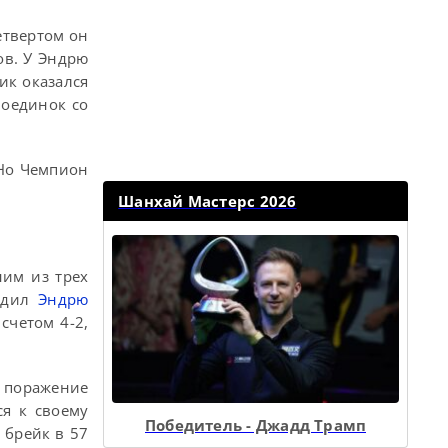
етвертом он
ов. У Эндрю
ик оказался
поединок со
 Но Чемпион
Шанхай Мастерс 2026
ним из трех
едил
Эндрю
счетом 4-2,
с поражение
я к своему
Победитель - Джадд Трамп
 брейк в 57