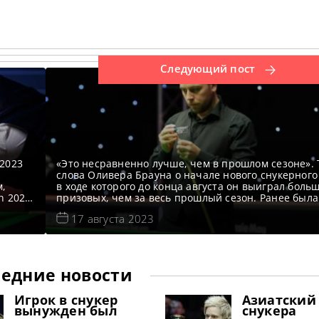
Следующий пост
 2023
«Это несравненно лучше, чем в прошлом сезоне».
е
слова Оливера Брауна о начале нового снукерного
м,
в ходе которого до конца августа он выиграл боль
n 2023
призовых, чем за весь прошлый сезон. Ранее была
действительно тяжелая кампания для новичка Брау
17 августа 2023
осы
которой он выиграл всего три матча, но после сол
pen
выступления в чемпионате лиги и побед
едние новости
Игрок в снукер
Азиатский
вынужден был
снукера