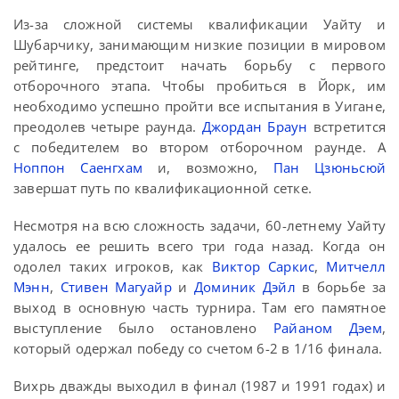
Из-за сложной системы квалификации Уайту и
Шубарчику, занимающим низкие позиции в мировом
рейтинге, предстоит начать борьбу с первого
отборочного этапа. Чтобы пробиться в Йорк, им
необходимо успешно пройти все испытания в Уигане,
преодолев четыре раунда.
Джордан Браун
встретится
с победителем во втором отборочном раунде. А
Ноппон Саенгхам
и, возможно,
Пан Цзюньсюй
завершат путь по квалификационной сетке.
Несмотря на всю сложность задачи, 60-летнему Уайту
удалось ее решить всего три года назад. Когда он
одолел таких игроков, как
Виктор Саркис
,
Митчелл
Мэнн
,
Стивен Магуайр
и
Доминик Дэйл
в борьбе за
выход в основную часть турнира. Там его памятное
выступление было остановлено
Райаном Дэем
,
который одержал победу со счетом 6-2 в 1/16 финала.
Вихрь дважды выходил в финал (1987 и 1991 годах) и