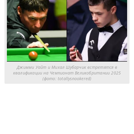
Джимми Уайт и Михал Шубарчик встретятся в
квалификации на Чемпионат Великобритании 2025
(фото: totallysnookered)