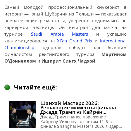
Самый молодой профессиональный снукерист в
истории — юный Шубарчик из Польши — показывает
впечатляющие результаты, уверенно поднимаясь по
карьерной лестнице. Он выиграл два матча на
турнире
Saudi Arabia Masters
и успешно
квалифицировался на
Xi’an Grand Prix
и
International
Championship
, одержав победы над бывшим
финалистом рейтингового турнира
Мартином
О’Доннеллом
и
Ишприт Сингх Чадхой
.
Читайте ещё:
Шанхай Мастерс 2026:
Решающие моменты финала
Джадд Трамп vs Кайрен
Уилсон (видео)
Джадд Трамп нанес поражение
Кайрену Уилсону со счетом 11-6 в
финале Shanghai Masters 2026 Лидер
мирового рейтинга Джадд Трамп