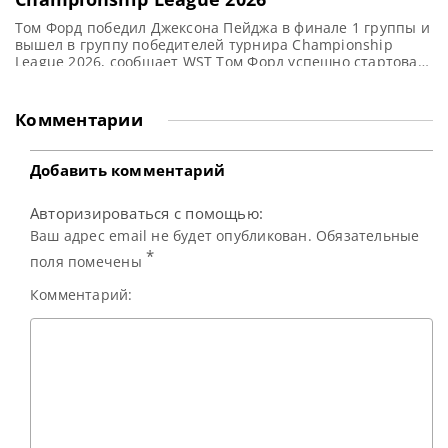
Том Форд победил Джексона Пейджа в финале 1 группы и
вышел в группу победителей турнира Championship
League 2026, сообщает WST Том Форд успешно стартовал
на пригласительном турнире Championship League 2026
(Лига Чемпионата). Он одержал победу в финальном
матче над Джексоном Пейджем со счётом 3-1. И этот
Комментарии
результат гарантировал ему место в группе победителей.
Местный фаворит
Добавить комментарий
Авторизироваться с помощью:
Ваш адрес email не будет опубликован. Обязательные
*
поля помечены
Комментарий: