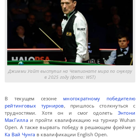
Джимми Уайт выступил на Чемпионате мира по снукеру
в 2025 году (фото: WST)
В текущем сезоне
многократному победителю
рейтинговых турниров
, пришлось столкнуться с
трудностями. Хотя он и смог одолеть
Энтони
МакГилла
и пройти квалификацию на турнир Wuhan
Open. А также вырвать победу в решающем фрейме у
Ка Вай Чунга
в квалификации English Open.