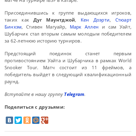
матче на турнире IBSF в Катаре.
Присоединившись к группе выдающихся игроков,
таких как
Дуг Маунтджой
,
Кен Доэрти
,
Стюарт
Бинхэм
, Стивен Магуайр,
Марк Аллен
и сам Уайт,
Шубарчик стал вторым самым молодым победителем
за 62-летнюю историю турниров.
Предстоящий поединок станет первым
противостоянием Уайта и Шубарчика в рамках World
Snooker Tour. Матч состоит из 11 фреймов, а
победитель выйдет в следующий квалификационный
раунд.
Вступайте в нашу группу
Telegram
.
Поделиться с друзьями: