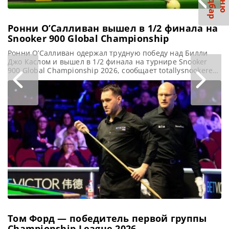
С
р
М
е
н
ю
а
й
д
б
а
Ронни О’Салливан вышел в 1/2 финала на
Snooker 900 Global Championship
Ронни О’Салливан одержал трудную победу над Билли
Джо Каслом и вышел в 1/2 финала на турнире Snooker
900 Global Championship 2026, сообщает totallysnookered
Ронни О’Салливан сумел избежать поражения от
любителя, с трудом одержав победу в первом матче на
турнире Snooker 900 Global Championship 2026.
О’Салливан выбил из турнира бывшего Чемпиона Англии
среди любителей Билли Джо
Том Форд — победитель первой группы
Championship League 2026