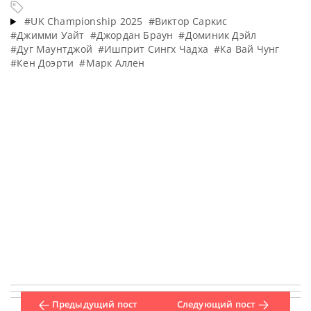
#UK Championship 2025
#Виктор Саркис
#Джимми Уайт
#Джордан Браун
#Доминик Дэйл
#Дуг Маунтджой
#Ишприт Сингх Чадха
#Ка Вай Чунг
#Кен Доэрти
#Марк Аллен
Предыдущий пост
Следующий пост