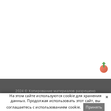
2024 © Копирование материалов разрешено
snookerist.ru
только при условии гиперссылки на
На этом сайте используются cookie для хранения
данных. Продолжая использовать этот сайт, вы
соглашаетесь с использованием cookie.
Принять