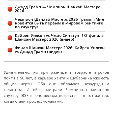
завоевал второй титул в Шанхае,
Джадд Трамп — Чемпион Шанхай Мастерс
обыграв Кайрена Уилсона со счетом
2026
11-6 в финале Shanghai Masters 2026.
Туз на пути к победе оформил серии в
Чемпион Шанхай Мастерс 2026 Трамп: «Мне
73, 62, 67, 55, 82 и 51 очка. В то время
нравится быть первым в мировом рейтинге
как
по снукеру»
Кайрен Уилсон vs Чжао Синьтун. 1/2 финала
Шанхай Мастерс 2026 (видео)
Финал Шанхай Мастерс 2026. Кайрен Уилсон
vs Джадд Трамп (видео)
Удивительно, но при разнице в возрасте игроков
почти в 50 лет, в карьере Уайта и Шубарчика уже есть
общие черты. Оба они обладают незаурядным
талантом. И оба выиграли Чемпионат мира по
снукеру IBSF в юношеском возрасте — в тот же год,
когда стали профессионалами.