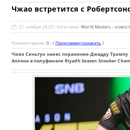
Чжао встретится с Робертсон
21 ноября 2025
World Masters - новос
| Категории:
Комментариев:
0 : (
Прокомментировать
)
Чжао Синьтун нанес поражение Джадду Трампу 
Аллена в полуфинале Riyadh Season Snooker Cham