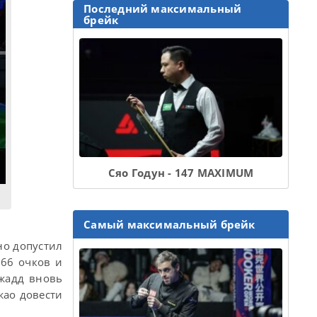
Последний максимальный
брейк
Сяо Годун - 147 MAXIMUM
Самый максимальный брейк
но допустил
 66 очков и
Джадд вновь
жао довести