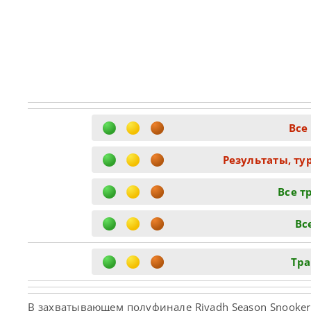
Все
Результаты, ту
Все т
Вс
Тра
В захватывающем полуфинале Riyadh Season Snooke