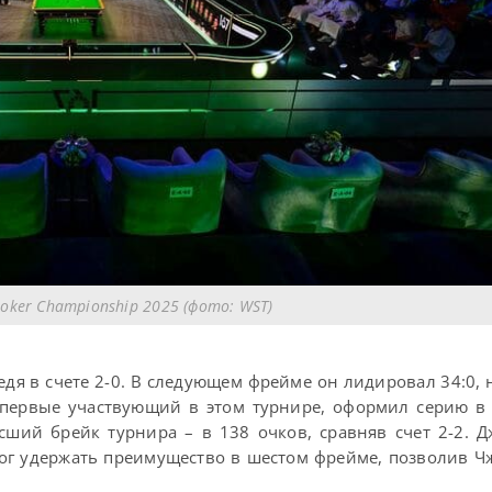
ooker Championship 2025 (фото: WST)
едя в счете 2-0. В следующем фрейме он лидировал 34:0, 
впервые участвующий в этом турнире, оформил серию в
ысший брейк турнира – в 138 очков, сравняв счет 2-2. 
мог удержать преимущество в шестом фрейме, позволив Ч