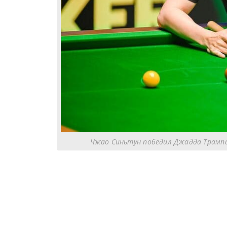
Чжао Синьтун победил Джадда Трампа