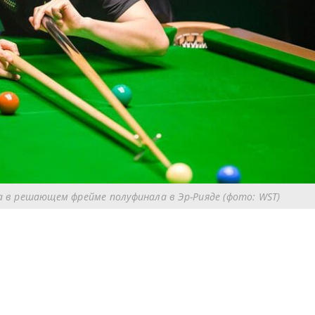
 в решающем фрейме полуфинала в Эр-Рияде (фото: WST)