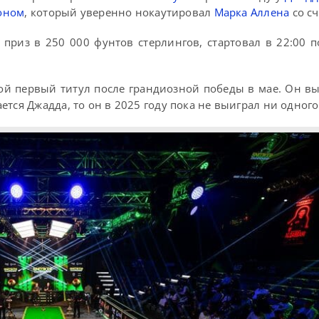
оном
, который уверенно нокаутировал
Марка Аллена
со сч
приз в 250 000 фунтов стерлингов, стартовал в 22:00 п
й первый титул после грандиозной победы в мае. Он в
тся Джадда, то он в 2025 году пока не выиграл ни одного