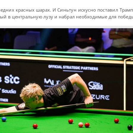
едних красных шарах. И Синьтун искусно поставил Трамп
ный в центральную лузу и набрал необходимые для побед