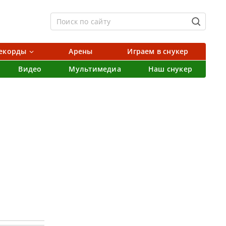
екорды
Арены
Играем в снукер
Видео
Мультимедиа
Наш снукер