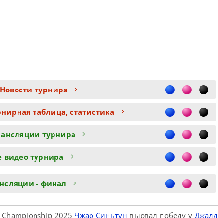
 Новости турнира
рнирная таблица, статистика
рансляции турнира
е видео турнира
нсляции - финал
r Championship 2025
Чжао Синьтун
вырвал победу у
Джадд