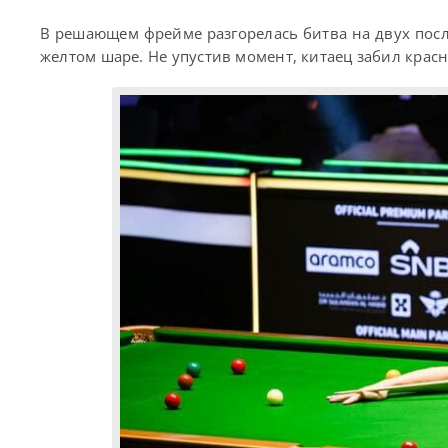
В решающем фрейме разгорелась битва на двух посл
желтом шаре. Не упустив момент, китаец забил крас