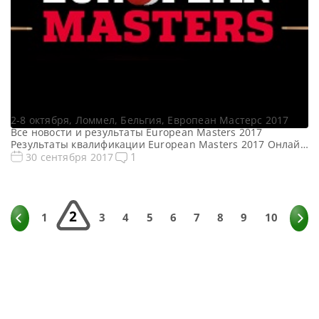
European Masters 2017. Результаты,
турнирная таблица
2-8 октября, Ломмел, Бельгия, Европеан Мастерс 2017
Все новости и результаты European Masters 2017
Результаты квалификации European Masters 2017 Онлайн
трансляции European Masters 2017 Видео European
1
30 сентября 2017
Masters 2017 Турнирная сетка: 1/16 финала 1/8 финала
1/4 финала 1/2 финала Финал 7 фреймов (до 4-ти побед) 7
фреймов (до 4-ти побед) 7 фреймов (до 4-ти побед) 11 […]
2
1
3
4
5
6
7
8
9
10