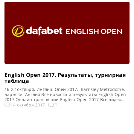
Championship 2017 Турнирная сетка: 1/16 финала 1/8
финала 1/4 финала 1/2 финала Финал 11 фреймов (до 6-ти
побед) 11 фреймов (до 6-ти побед) 11 фреймов (до […]
English Open 2017. Результаты, турнирная
таблица
16-22 октября, Инглиш Опен 2017, Barnsley Metrodome,
Барнсли, Англия Все новости и результаты English Open
2017 Онлайн трансляции English Open 2017 Все видео
матчей English Open 2017 Турнирная сетка: 1/16 финала
1
14 октября 2017
1/8 финала 1/4 финала 1/2 финала Финал 7 фреймов (до
4-х побед) 7 фреймов (до 4-х побед) 9 фреймов (до 5-ти
побед) 11 фреймов […]