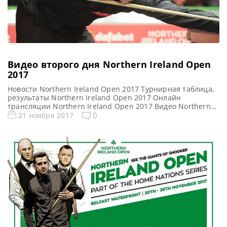
Видео второго дня Northern Ireland Open
2017
Новости Northern Ireland Open 2017 Турнирная таблица,
результаты Northern Ireland Open 2017 Онлайн
трансляции Northern Ireland Open 2017 Видео Northern
Ireland Open 2017 Видео матча Аллистер Картер — Чэнь
0
21 ноября 2017
Чжэ. Первый раунд https://youtu.be/U4gDxfJMHzM Видео
матча Робби Уильямс — Янь Бинтао. Первый раунд
https://youtu.be/Mrpr5N2tAwQ Видео матча Стюарт
Кэррингтон — Джадд Трамп. Первый раунд
https://youtu.be/gSEuuF91N6M Видео матча […]