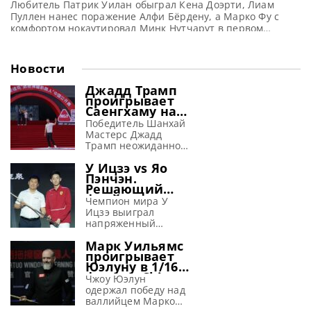
Любитель Патрик Уилан обыграл Кена Доэрти, Лиам
Пуллен нанес поражение Алфи Бёрдену, а Марко Фу с
комфортом нокаутировал Минк Нутчарут в первом
раунде квалификации на Чемпионате мира 2026 по
снукеру, сообщает WST Английский игрок-любитель
Патрик Уилан одержал уверенную победу над Чемпионом
Новости
мира 1997 года Кеном Доэрти со счетом 10-5, пройдя во
второй отборочный раунд Чемпионата
Джадд Трамп
проигрывает
Саенгхаму на
турнире в
Победитель Шанхай
Тайюане
Мастерс Джадд
(видео)
Трамп неожиданно
потерпел
У Ицзэ vs Яо
поражение от
Пэнчэн.
Ноппона Саенгхама
Решающий
со счетом 3-6 в 1/16
фрейм матча
финала на турнире
Чемпион мира У
1/16 финала
China Open 2026 в
Ицзэ выиграл
China Open
Тайюане Первый
напряженный
2026 (видео)
номер в мировом
решающий фрейм у
Марк Уильямс
рейтинге Джадд
Яо Пэнчэна со
проигрывает
Трамп проиграл
счетом 6-5 и
Юэлуну в 1/16
тайцу Ноппону
завоевал место в 1/8
финала China
Саенгхаму со счетом
финала на турнире
Чжоу Юэлун
Open 2026
3-6 в 1/16 финала
China Open 2026 в
одержал победу над
(видео)
China Open 2026.
Тайюане
валлийцем Марком