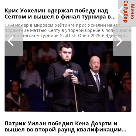
С
р
М
е
н
ю
а
й
д
б
а
Крис Уокелин одержал победу над
Селтом и вышел в финал турнира в
Эдинбурге
17-й номер в мировом рейтинге Крис Уокелин нанес
поражение Мэттью Селту в упорной борьбе в полуфинале
на рейтинговом турнире Scottish Open 2025 в Эдинбурге,
сообщает WST Полный радости Крис Уокелин вышел в
свой третий в карьере рейтинговый финал. В
сегодняшнем матче он обыграл Мэттью Селта со счетом
6-4 на турнире Scottish Open 2025 в Эдинбурге.
Патрик Уилан победил Кена Доэрти и
вышел во второй раунд квалификации
Чемпионата мира 2026