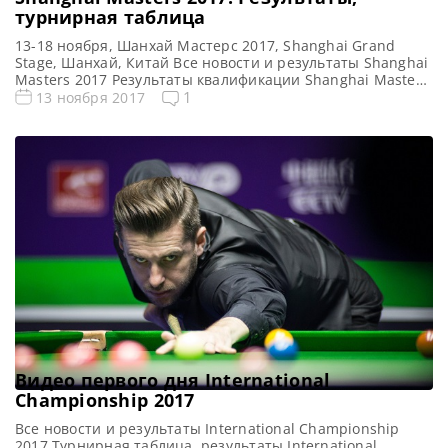
турнирная таблица
13-18 ноября, Шанхай Мастерс 2017, Shanghai Grand
Stage, Шанхай, Китай Все новости и результаты Shanghai
Masters 2017 Результаты квалификации Shanghai Masters
2017 Онлайн трансляции Shanghai Masters 2017 Видео
1
13 ноября 2017
Shanghai Masters 2017 Турнирная сетка: 1/16 финала 1/8
финала 1/4 финала 1/2 финала Финал 9 фреймов (до 5-ти
побед) 9 фреймов (до 5-ти побед) 9 фреймов (до […]
Видео первого дня International
Championship 2017
Все новости и результаты International Championship
2017 Турнирная таблица, результаты International