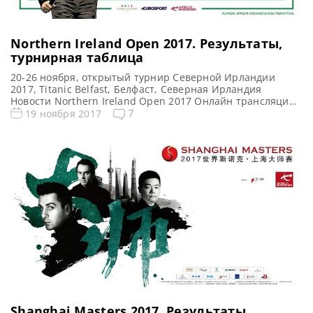
Northern Ireland Open 2017. Результаты,
турнирная таблица
20-26 ноября, открытый турнир Северной Ирландии
2017, Titanic Belfast, Белфаст, Северная Ирландия
Новости Northern Ireland Open 2017 Онлайн трансляции
Northern Ireland Open 2017 Видео Northern Ireland Open
7
19 ноября 2017
2017 Турнирная сетка: 1/16 финала 1/8 финала 1/4
финала 1/2 финала Финал 7 фреймов (до 4-x побед) 7
фреймов (до 4-x побед) 9 фреймов (до 5-ти побед) 11 […]
Shanghai Masters 2017. Результаты,