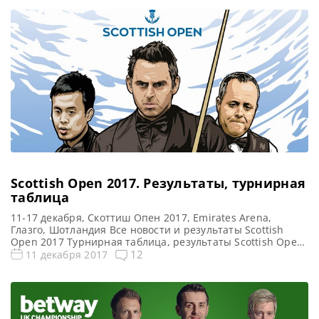
Scottish Open 2017. Результаты, турнирная
таблица
11-17 декабря, Скоттиш Опен 2017, Emirates Arena,
Глазго, Шотландия Все новости и результаты Scottish
Open 2017 Турнирная таблица, результаты Scottish Open
2017 Онлайн трансляции Scottish Open 2017 Видео
12
11 декабря 2017
Scottish Open 2017 Турнирная сетка: 1/16 финала 1/8
финала 1/4 финала 1/2 финала Финал 7 фреймов (до 4-х
побед) 7 фреймов (до 4-х побед) 9 фреймов (до […]