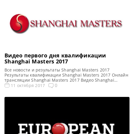
Видео первого дня квалификации
Shanghai Masters 2017
Все новости и результаты Shanghai Masters 2017
Результаты квалификации Shanghai Masters 2017 Онлайн
трансляции Shanghai Masters 2017 Видео Shanghai
Masters 2017 Видео матча Митчелл Мэнн — Рики Уолден
0
11 октября 2017
https://youtu.be/jDIklAmGmgM Видео матча Райан Дэй —
Джош Буало https://youtu.be/-oUECukDHo4 Видео матча
Марк Аллен — Чжан Юн https://youtu.be/Yedd_4KiWzQ
Видео матча Барри Хокинс — Чэнь Чжэ
https://youtu.be/ijn9AYHTdiI Видео матча […]