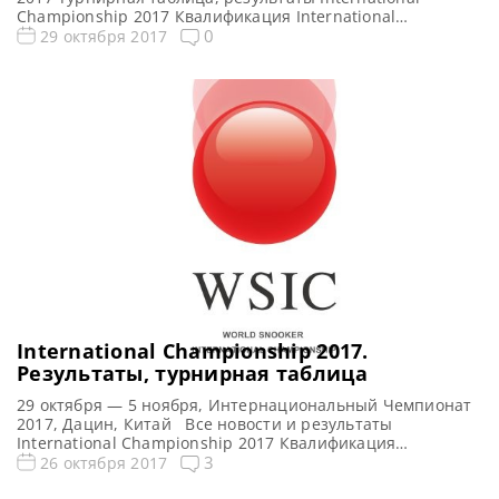
Championship 2017 Квалификация International
Championship 2017 Онлайн трансляции International
0
29 октября 2017
Championship 2017 Видео International Championship
2017 Видео матча Марк Селби — Эшли Хагилл. 1-й
квалификационный раунд https://youtu.be/9HZyZCP0YSo
Видео матча Нил Робертсон — Гэри Уилсон. Первый
раунд https://youtu.be/QY2Bz_Qk2aM Видео матча Джон
Хиггинс — Эллиот Слессор. 1-й […]
International Championship 2017.
Результаты, турнирная таблица
29 октября — 5 ноября, Интернациональный Чемпионат
2017, Дацин, Китай Все новости и результаты
International Championship 2017 Квалификация
International Championship 2017 Онлайн трансляции
3
26 октября 2017
International Championship 2017 Видео International