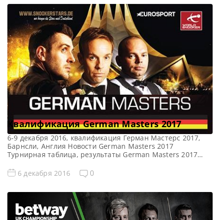
преподнес своим болельщикам Джадд Трамп, который
проиграл с таким же неприличным счетом 5-1 Тому
Форд. Так же в Германию не поедет Шон […]
Квалификация German Masters 2017
6-9 декабря 2016, квалификация Герман Мастерс 2017,
Барнсли, Англия Новости German Masters 2017
Турнирная таблица, результаты German Masters 2017
Онлайн трансляции квалификации German Masters 2017
Все видео German Masters 2017 Сенчури брейки
0
6 декабря 2016
квалификации German Masters 2017: Cенчури
квалификация Герман Мастерс 2017 Джейми Джонс —
136 Кайрен Уилсон — 114 Робин Халл — 101, 135 Мэттью
[…]