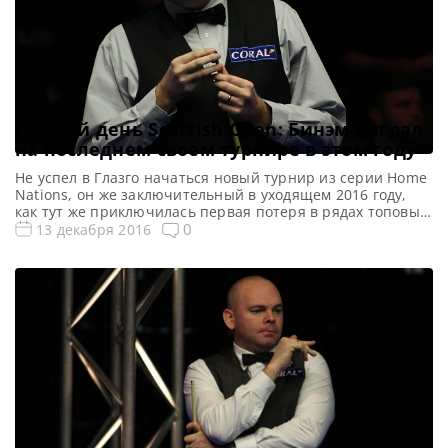
Первый день Scottish Open: Бинэм сыграл
на последнем своем турнире в этом году
Не успел в Глазго начаться новый турнир из серии Home
Nations, он же заключительный в уходящем 2016 году,
как тут же приключилась первая потеря в рядах топовых
игроков — зачехлил свой кий и отправился на каникулы
0
13 декабря 2016
второй номер рейтинга Стюарт Бинэм. Фактически, Стю
играл не так уж и плохо, но два сенчури стали лишь
двумя […]