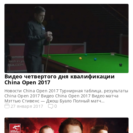
Видео четвертого дня квалификации
China Open 2017
Новости China Open 2017 Турнирная таблица, результаты
China Open 2017 Видео China Open 2017 Видео матча
Мэттью Стивенс — Джош Буало Полный матч
https://youtu.be/mG-_RFbBGPQ Видео матча Алан
0
27 января 2017
МакМанус — Чэнь Чжэ Полный матч
https://youtu.be/iwofo82WZCI Видео матча Стивен
Магуайр — Boonyarit Kaettikun Полный матч
https://youtu.be/mWNGV3G7iLk Видео матча Дэвид
Гилберт — Курт Данхэм Полный матч