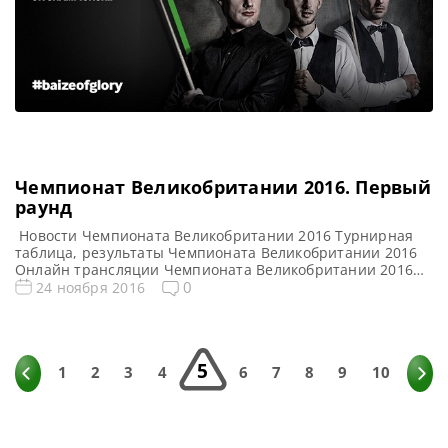
Чемпионат Великобритании 2016. Первый
раунд
Новости Чемпионата Великобритании 2016 Турнирная
таблица, результаты Чемпионата Великобритании 2016
Онлайн трансляции Чемпионата Великобритании 2016
Все видео Чемпионата Великобритании 2016 Сенчури
0
24 ноября 2016
брейки Первый раунд: Cенчури Первый раунд UK
Championship 2016 Ван Юйчэнь — 122 Джейсон Уэстон —
121 Скотт Дональдсон — 137 Джо Перри — 101 Ронни
О’Салливан — 129, 103, 106 Игор Фигэйредо […]
5
1
2
3
4
6
7
8
9
10