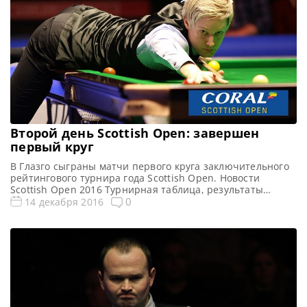
Второй день Scottish Open: завершен
первый круг
В Глазго сыграны матчи первого круга заключительного
рейтингового турнира года Scottish Open. Новости
Scottish Open 2016 Турнирная таблица, результаты
Scottish Open 2016 Онлайн трансляции Scottish Open
0
14 декабря 2016
2016 Все видео Scottish Open 2016 Большинство ведущих
игроков настроены уйти на рождественские каникулы в
хорошем настроении. Во второй круг прошли все
представители топ-16, за исключением пропускающих
турнир в […]