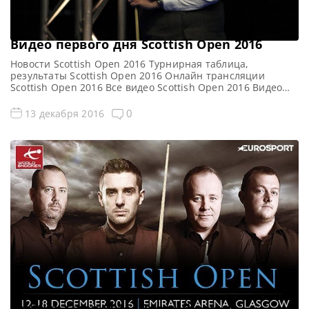
Видео первого дня Scottish Open 2016
Новости Scottish Open 2016 Турнирная таблица,
результаты Scottish Open 2016 Онлайн трансляции
Scottish Open 2016 Все видео Scottish Open 2016 Видео
матча Марко Фу — Сандерсон Лам (первый раунд)
Полный матч https://youtu.be/l46qB8BYNjE Видео матча
0
13 декабря 2016
Джон Хиггинс — Алан МакМанус (первый раунд) Полный
матч https://youtu.be/QDu5DxTcMZw Видео матча Барри
Хокинс — Хаммад Миах (первый раунд) Полный матч […]
Scottish Open 2016. Первый раунд