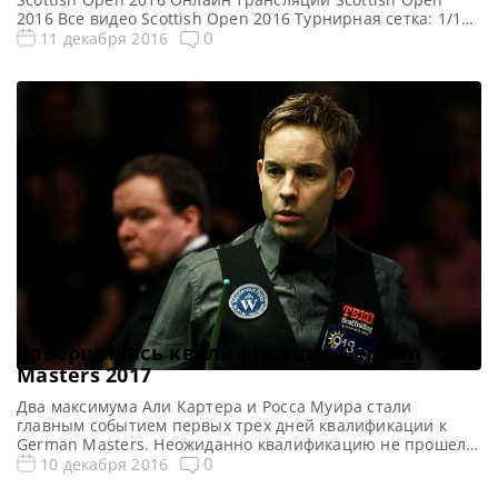
2016 Все видео Scottish Open 2016 Турнирная сетка: 1/16
финала 1/8 финала 1/4 финала 1/2 финала Финал 7
0
11 декабря 2016
фреймов (до 4-х побед) 7 фреймов (до 4-х побед) 9
фреймов (до 5-ти побед) 11 фреймов (до 6-ти побед) 17
фреймов (до 9-ти […]
Завершилась квалификация German
Masters 2017
Два максимума Али Картера и Росса Муира стали
главным событием первых трех дней квалификации к
German Masters. Неожиданно квалификацию не прошел
Джон Хиггинс, уступив Чжао Синьтуну с разгромным
0
10 декабря 2016
счетом 5-1. Аналогичный неприятный сюрприз,