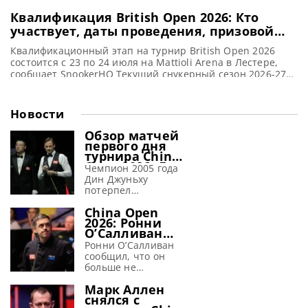
Квалификация British Open 2026: Кто
участвует, даты проведения, призовой
фонд
Квалификационный этап на турнир British Open 2026
состоится с 23 по 24 июля на Mattioli Arena в Лестере,
сообщает SnookerHQ Текущий снукерный сезон 2026-27
набирает обороты. И на этой неделе состоятся
квалификационные матчи British Open 2026. Игры
пройдут на Mattioli Arena в четверг и пятницу. Создается
Новости
впечатление, что в Лестере никогда не прекращаются
турниры по
Обзор матчей
первого дня
турнира China
Open 2026. Дин
Чемпион 2005 года
Джуньху
Дин Джуньху
терпит
потерпел
поражение от
поражение от
Гилберта
China Open
Дэвида Гилберта на
2026: Ронни
турнире China Open
О’Салливан
2026, сообщает WST
заявил, что
Двукратный
Ронни О’Салливан
перед
победитель China
сообщил, что он
крупным
Open Дин Джуньху
больше не
турниром
потерял надежду на
испытывает страха
«страх исчез»
Марк Аллен
третий титул,
перед предстоящим
снялся с
потерпев
крупным турниром