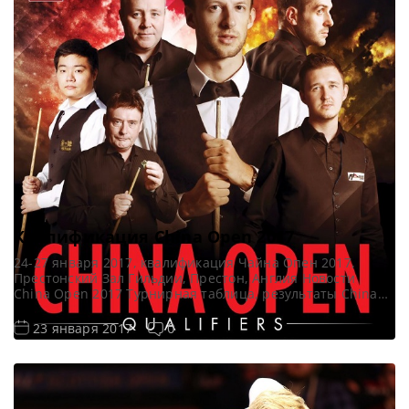
https://youtu.be/F5_flUn1iMY Поделиться […]
Квалификация China Open 2017
24-27 января 2017, квалификация Чайна Опен 2017,
Престонский Зал Гильдии, Престон, Англия Новости
China Open 2017 Турнирная таблица, результаты China
Open 2017 Онлайн трансляции China Open 2017
Видеоповторы матчей China Open 2017 Сенчури брейки
0
23 января 2017
квалификации China Open 2017 Cенчури квалификация
Чайна Опен 2017 Джадд Трамп — 102, 122, 135 Джейми
Джонс — 102 Тянь Пэнфэй […]