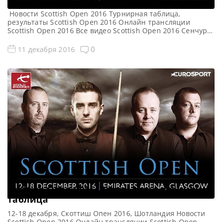
Новости Scottish Open 2016 Турнирная таблица,
результаты Scottish Open 2016 Онлайн трансляции
Scottish Open 2016 Все видео Scottish Open 2016 Сенчури
брейки Первый раунд Scottish Open 2016: Cенчури
Первый раунд турнира Скоттиш Опен 2016 Стюарт Бинэм
0
11 декабря 2016
— 101, 116 Шон О’Салливан — 134 Нил Робертсон — 104,
135 Ли Уокер — 115 Марко Фу […]
Scottish Open 2016. Результаты, турнирная
таблица
12-18 декабря, Скоттиш Опен 2016, Шотландия Новости
Scottish Open 2016 Онлайн трансляции Scottish Open