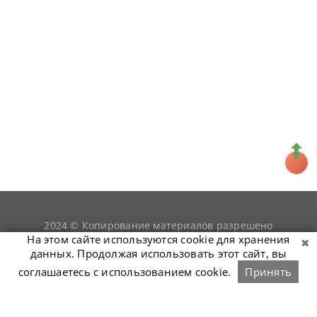
2024 © Копирование материалов разрешено
snookerist.ru
только при условии гиперссылки на
На этом сайте используются cookie для хранения
данных. Продолжая использовать этот сайт, вы
соглашаетесь с использованием cookie.
Принять
Связаться с нами
Войти