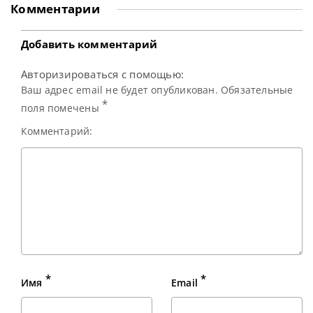
подкаста Snooker Club бывший Чемпион мира поделился:
Комментарии
«Никогда прежде я не занимал первое место в рейтинге.
Я верю, что
Добавить комментарий
Авторизироваться с помощью:
Ваш адрес email не будет опубликован. Обязательные
*
поля помечены
Комментарий:
*
*
Имя
Email