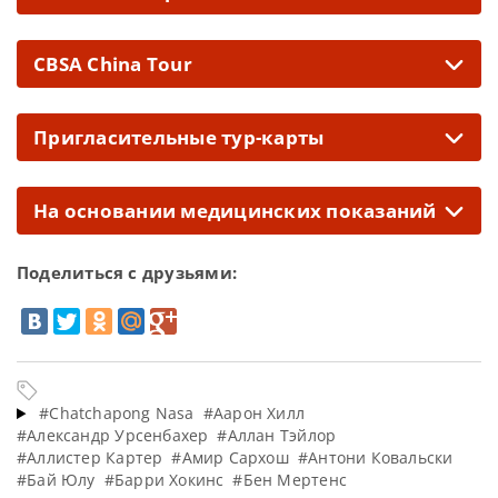
CBSA China Tour
Пригласительные тур-карты
На основании медицинских показаний
Поделиться с друзьями:
#Chatchapong Nasa
#Аарон Хилл
#Александр Урсенбахер
#Аллан Тэйлор
#Аллистер Картер
#Амир Сархош
#Антони Ковальски
#Бай Юлу
#Барри Хокинс
#Бен Мертенс