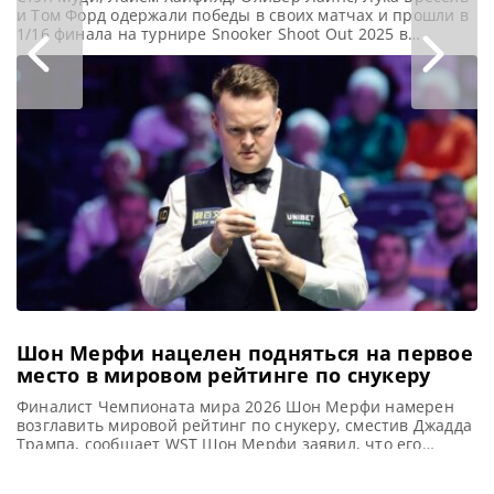
и Том Форд одержали победы в своих матчах и прошли в
1/16 финала на турнире Snooker Shoot Out 2025 в
Блэкпуле, сообщает WST В текущем сезоне Стэн Муди
демонстрирует выдающуюся игру на турнире Snooker
Shoot Out 2025. Он одержал важную победу над Лан Юхао
и вышел в
Шон Мерфи нацелен подняться на первое
место в мировом рейтинге по снукеру
Финалист Чемпионата мира 2026 Шон Мерфи намерен
возглавить мировой рейтинг по снукеру, сместив Джадда
Трампа, сообщает WST Шон Мерфи заявил, что его
амбиции на предстоящий сезон включают достижение
первого места в мировом рейтинге. В недавнем выпуске