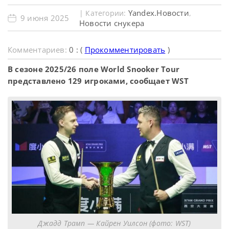
Yandex.Новости
| Категории:
,
9 июня 2025
Новости снукера
Комментариев:
0 : (
Прокомментировать
)
В сезоне 2025/26 поле World Snooker Tour
представлено 129 игроками, сообщает WST
Джадд Трамп — Кайрен Уилсон (фото: WST)