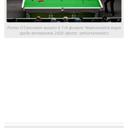
Ронни О’Салливан вышел в 1/4 финала Чемпионата мира
среди ветеранов 2026 (фото: seniorssnooker)