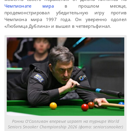
Чемпионате мира
в прошлом месяце,
продемонстрировал убедительную игру против
Чемпиона мира 1997 года. Он уверенно одолел
«Любимца Дублина» и вышел в четвертьфинал.
Ронни О’Салливан впервые играет на турнире World
Seniors Snooker Championship 2026 (фото: seniorssnooker)