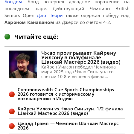
Бондом
. Бонд потерпел досадное поражение на
последнем шаре. Действующий Чемпион British
Seniors Open
Джо Перри
также одержал победу над
Аароном Канаваном
из Джерси со счетом 4-2.
Читайте ещё:
Чжао проигрывает Кайрену
Уилсону в полуфинале
Шанхай Мастерс 2026 (видео)
Кайрен Уилсон победил Чемпиона
мира 2025 года Чжао Синьтуна со
счетом 10-8 и вышел в финал
Shanghai Masters 2026 Кайрен Уилсон
одержал захватывающую победу со
Commonwealth Cue Sports Championships
счетом 10-8 над Чжао Синьтуном в
2026 готовится к историческому
полуфинале Шанхай Мастерс 2026.
возвращению в Индию
Уилсон после первой сессии вышел с
преимуществом 5-4 (видео). Вторую
Кайрен Уилсон vs Чжао Синьтун. 1/2 финала
сессию он начал с брейка в 82 очка и
Шанхай Мастерс 2026 (видео)
лидировал
Джадд Трамп — Чемпион Шанхай Мастерс
2026