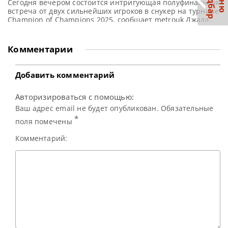
С
р
М
е
н
ю
а
й
д
б
а
Сегодня вечером состоится интригующая полуфинальная
встреча от двух сильнейших игроков в снукер на турнире
Champion of Champions 2025, сообщает metrouk Джадд
Трамп уже обеспечил себе место в финале турнира
Champion of Champions 2025 (Чемпион чемпионов), но
кто станет его соперником: Нил Робертсон или Марк
Комментарии
Селби? Трамп, хоть и не в лучшей форме, но
продемонстрировал впечатляющую
Добавить комментарий
Авторизироваться с помощью:
Ваш адрес email не будет опубликован. Обязательные
*
поля помечены
Комментарий: