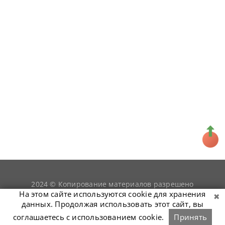
2024 © Копирование материалов разрешено
snookerist.ru
только при условии гиперссылки на
На этом сайте используются cookie для хранения
данных. Продолжая использовать этот сайт, вы
соглашаетесь с использованием cookie.
Принять