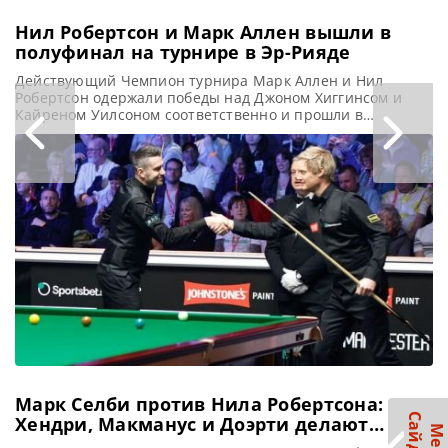
Нил Робертсон и Марк Аллен вышли в
полуфинал на турнире в Эр-Рияде
Действующий Чемпион турнира Марк Аллен и Нил
Робертсон одержали победы над Джоном Хиггинсом и
Кайреном Уилсоном соответственно и прошли в
полуфинал Riyadh Season Snooker Championship 2025 в
Саудовской Аравии, сообщает WST В текущем сезоне Нил
Робертсон продемонстрировал впечатляющие
результаты в Саудовской Аравии, выиграв крупный
турнир. Сегодня после уверенной победы над Кайреном
Уилсоном со счетом 4-0
Марк Селби против Нила Робертсона:
Хендри, Макманус и Доэрти делают
прогнозы